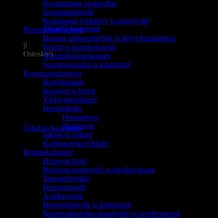
Kampaamon pesupaikat
Ostoskori on tyhjä.
Kampaamopeilit
Kampaajan työkärryt ja apupöydät
Takaisin kauppaan
Hiustenhoitolaitteet
Hiusten lämpösäteilijät ja höyryhoitolaitteet
0
Föönit ja kupukuivaajat
Ostoskori
Hiustenleikkuukoneet
Suoristusraudat ja kihartimet
Kampaamotuotteet
Harjoituspäät
Kammat ja harjat
Värjäystarvikkeet
Hiustenhoito
Ostoskori on tyhjä.
Hoitoaineet
Shampoot
Takaisin kauppaan
Sakset ja veitset
Kampaamotarvikkeet
Hoitolakalusteet
Hierovat tuolit
Hoitolan apupöydät ja tarvikevaunut
Tatuointipenkit
Hierontatuolit
Asiakastuolit
Hierontapöydät ja hoitotuolit
Kauneushoitolan apupöydät ja tarvikevaunut