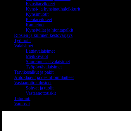
Kynsitarvikkeet
Kynsi- ja kynsinauhaleikkurit
Kynsimuotit
Pientarvikkeet
Rannetuet
Kynsiviilat ja hiontapalkit
Ripsien ja kulmien kestovärjäys
Työtuolit
Valaisimet
Lattiavalaisimet
Meikkivalot
Suurennuslasivalaisimet
Työpöytävalaisimet
Tarvikesalkut ja pakit
Autoklaavit ja desinfiointilaitteet
Vastaanottokalusteet
Sohvat ja tuolit
Vastaanottotiskit
Tatuointi
Varaosat