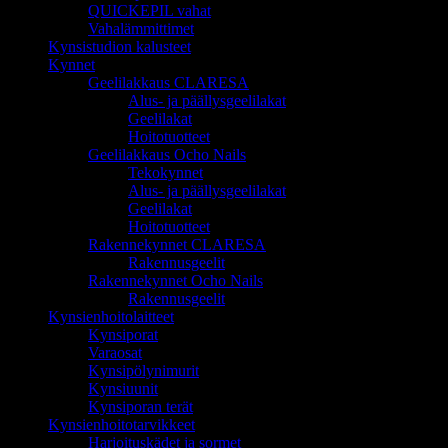
QUICKEPIL vahat
Vahalämmittimet
Kynsistudion kalusteet
Kynnet
Geelilakkaus CLARESA
Alus- ja päällysgeelilakat
Geelilakat
Hoitotuotteet
Geelilakkaus Ocho Nails
Tekokynnet
Alus- ja päällysgeelilakat
Geelilakat
Hoitotuotteet
Rakennekynnet CLARESA
Rakennusgeelit
Rakennekynnet Ocho Nails
Rakennusgeelit
Kynsienhoitolaitteet
Kynsiporat
Varaosat
Kynsipölynimurit
Kynsiuunit
Kynsiporan terät
Kynsienhoitotarvikkeet
Harjoituskädet ja sormet