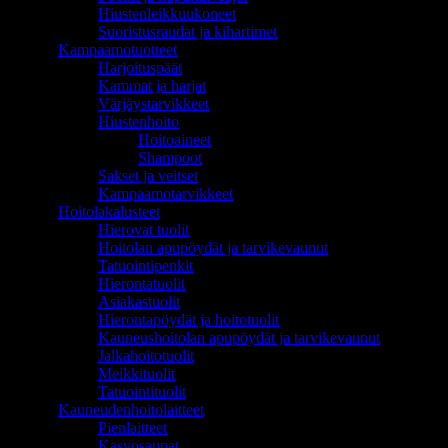
Hiustenleikkuukoneet
Suoristusraudat ja kihartimet
Kampaamotuotteet
Harjoituspäät
Kammat ja harjat
Värjäystarvikkeet
Hiustenhoito
Hoitoaineet
Shampoot
Sakset ja veitset
Kampaamotarvikkeet
Hoitolakalusteet
Hierovat tuolit
Hoitolan apupöydät ja tarvikevaunut
Tatuointipenkit
Hierontatuolit
Asiakastuolit
Hierontapöydät ja hoitotuolit
Kauneushoitolan apupöydät ja tarvikevaunut
Jalkahoitotuolit
Meikkituolit
Tatuointituolit
Kauneudenhoitolaitteet
Pienlaitteet
Kasvosaunat