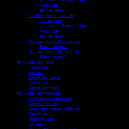
Geelilakat
Hoitotuotteet
Geelilakkaus Ocho Nails
Tekokynnet
Alus- ja päällysgeelilakat
Geelilakat
Hoitotuotteet
Rakennekynnet CLARESA
Rakennusgeelit
Rakennekynnet Ocho Nails
Rakennusgeelit
Kynsienhoitolaitteet
Kynsiporat
Varaosat
Kynsipölynimurit
Kynsiuunit
Kynsiporan terät
Kynsienhoitotarvikkeet
Harjoituskädet ja sormet
Kynsitarvikkeet
Kynsi- ja kynsinauhaleikkurit
Kynsimuotit
Pientarvikkeet
Rannetuet