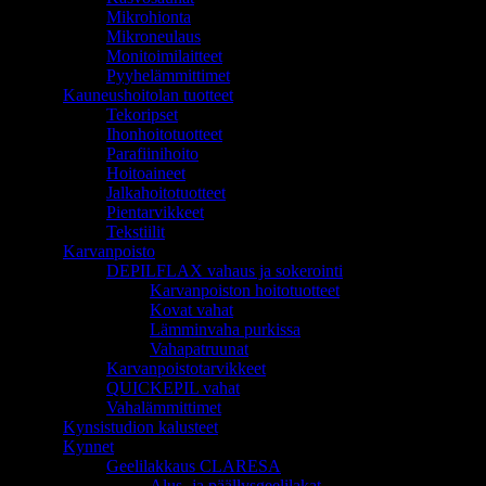
Mikrohionta
Mikroneulaus
Monitoimilaitteet
Pyyhelämmittimet
Kauneushoitolan tuotteet
Tekoripset
Ihonhoitotuotteet
Parafiinihoito
Hoitoaineet
Jalkahoitotuotteet
Pientarvikkeet
Tekstiilit
Karvanpoisto
DEPILFLAX vahaus ja sokerointi
Karvanpoiston hoitotuotteet
Kovat vahat
Lämminvaha purkissa
Vahapatruunat
Karvanpoistotarvikkeet
QUICKEPIL vahat
Vahalämmittimet
Kynsistudion kalusteet
Kynnet
Geelilakkaus CLARESA
Alus- ja päällysgeelilakat