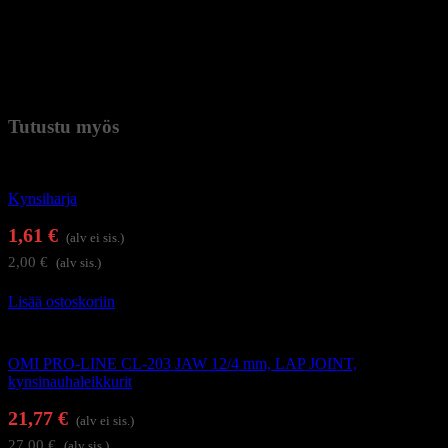
– Terän pituus: 8 mm
– Leikkurien kokonaispituus: 10,5 cm
– Materiaali: hiiliteräs
Paino
0,065 kg (kilogramma)
Tutustu myös
Kynsienhoitotarvikkeet
Kynsiharja
1,61
€
(alv ei sis.)
2,00
€
(alv sis.)
Lisää ostoskoriin
Kynsi- ja kynsinauhaleikkurit
OMI PRO-LINE CL-203 JAW 12/4 mm, LAP JOINT,
kynsinauhaleikkurit
21,77
€
(alv ei sis.)
27,00
€
(alv sis.)