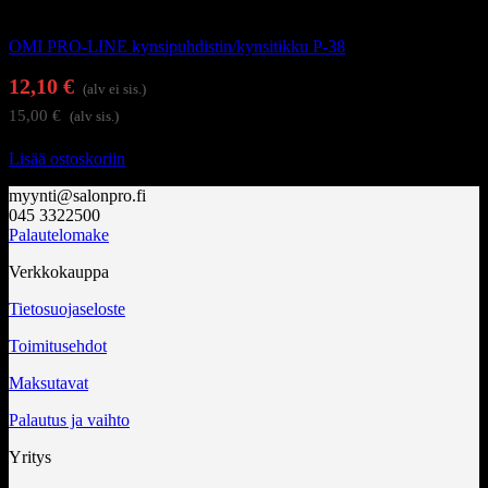
Kynsienhoitotarvikkeet
OMI PRO-LINE kynsipuhdistin/kynsitikku P-38
12,10
€
(alv ei sis.)
15,00
€
(alv sis.)
Lisää ostoskoriin
myynti@salonpro.fi
045 3322500
Palautelomake
Verkkokauppa
Tietosuojaseloste
Toimitusehdot
Maksutavat
Palautus ja vaihto
Yritys