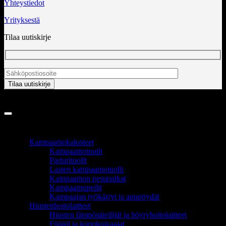
Yhteystiedot
Yrityksestä
Tilaa uutiskirje
Copyright 2026 ©
InCart OÜ
TUOTEALUEET
Kampaamokalusteet
Kampaamotuolit
Parturituolit
Lasten kampaamotuolit
Kampaamon pesupaikat
Kampaamopeilit
Kampaajan työkärryt ja apupöydät
Hiustenhoitolaitteet
Hiusten lämpösäteilijät ja höyryhoitolaitteet
Föönit ja kupukuivaajat