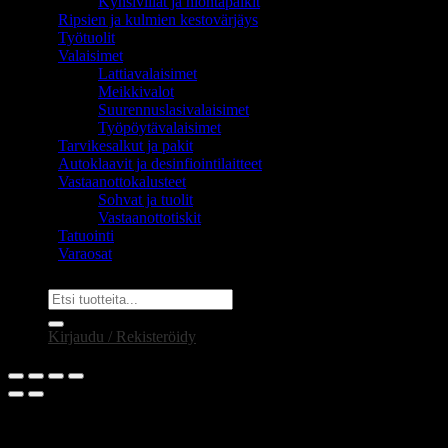
Kynsiviilat ja hiontapalkit
Ripsien ja kulmien kestovärjäys
Työtuolit
Valaisimet
Lattiavalaisimet
Meikkivalot
Suurennuslasivalaisimet
Työpöytävalaisimet
Tarvikesalkut ja pakit
Autoklaavit ja desinfiointilaitteet
Vastaanottokalusteet
Sohvat ja tuolit
Vastaanottotiskit
Tatuointi
Varaosat
Etsi:
Kirjaudu / Rekisteröidy