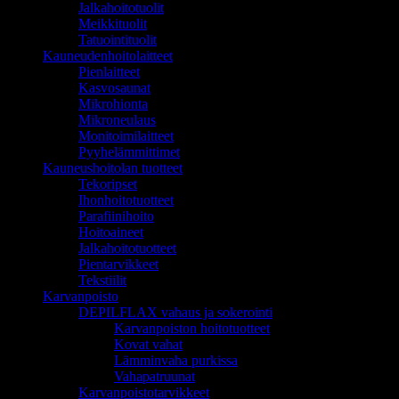
Jalkahoitotuolit
Meikkituolit
Tatuointituolit
Kauneudenhoitolaitteet
Pienlaitteet
Kasvosaunat
Mikrohionta
Mikroneulaus
Monitoimilaitteet
Pyyhelämmittimet
Kauneushoitolan tuotteet
Tekoripset
Ihonhoitotuotteet
Parafiinihoito
Hoitoaineet
Jalkahoitotuotteet
Pientarvikkeet
Tekstiilit
Karvanpoisto
DEPILFLAX vahaus ja sokerointi
Karvanpoiston hoitotuotteet
Kovat vahat
Lämminvaha purkissa
Vahapatruunat
Karvanpoistotarvikkeet