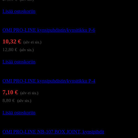
Lisää ostoskoriin
Kynsienhoitotarvikkeet
OMI PRO-LINE kynsipuhdistin/kynsitikku P-6
10,32
€
(alv ei sis.)
12,80
€
(alv sis.)
Lisää ostoskoriin
Kynsienhoitotarvikkeet
OMI PRO-LINE kynsipuhdistin/kynsitikku P-4
7,10
€
(alv ei sis.)
8,80
€
(alv sis.)
Lisää ostoskoriin
Kynsi- ja kynsinauhaleikkurit
OMI PRO-LINE NB-107 BOX JOINT, kynsipihdit