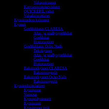
Vahapatruunat
Karvanpoistotarvikkeet
QUICKEPIL vahat
Vahalämmittimet
Kynsistudion kalusteet
Kynnet
Geelilakkaus CLARESA
Alus- ja päällysgeelilakat
Geelilakat
Hoitotuotteet
Geelilakkaus Ocho Nails
Tekokynnet
Alus- ja päällysgeelilakat
Geelilakat
Hoitotuotteet
Rakennekynnet CLARESA
Rakennusgeelit
Rakennekynnet Ocho Nails
Rakennusgeelit
Kynsienhoitolaitteet
Kynsiporat
Varaosat
Kynsipölynimurit
Kynsiuunit
Kynsiporan terät