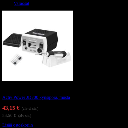
Varaosat
Kynsienhoitolaitteet
Activ Power JD700 kynsipora, musta
43,15
€
(alv ei sis.)
53,50
€
(alv sis.)
Lisää ostoskoriin