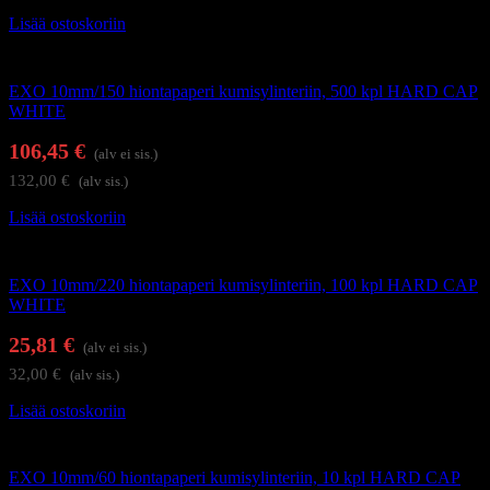
Lisää ostoskoriin
Kynsienhoitolaitteet
EXO 10mm/150 hiontapaperi kumisylinteriin, 500 kpl HARD CAP
WHITE
106,45
€
(alv ei sis.)
132,00
€
(alv sis.)
Lisää ostoskoriin
Kynsienhoitolaitteet
EXO 10mm/220 hiontapaperi kumisylinteriin, 100 kpl HARD CAP
WHITE
25,81
€
(alv ei sis.)
32,00
€
(alv sis.)
Lisää ostoskoriin
Kynsienhoitolaitteet
EXO 10mm/60 hiontapaperi kumisylinteriin, 10 kpl HARD CAP