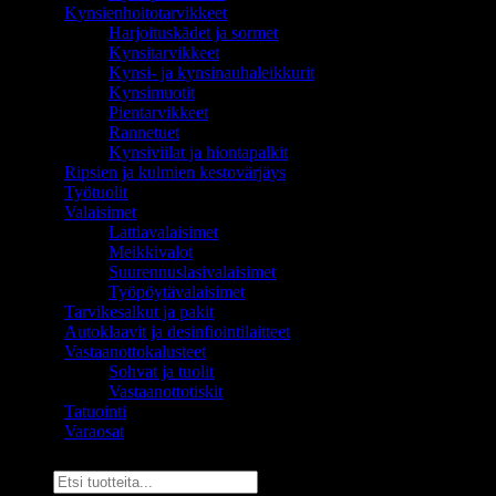
Kynsienhoitotarvikkeet
Harjoituskädet ja sormet
Kynsitarvikkeet
Kynsi- ja kynsinauhaleikkurit
Kynsimuotit
Pientarvikkeet
Rannetuet
Kynsiviilat ja hiontapalkit
Ripsien ja kulmien kestovärjäys
Työtuolit
Valaisimet
Lattiavalaisimet
Meikkivalot
Suurennuslasivalaisimet
Työpöytävalaisimet
Tarvikesalkut ja pakit
Autoklaavit ja desinfiointilaitteet
Vastaanottokalusteet
Sohvat ja tuolit
Vastaanottotiskit
Tatuointi
Varaosat
Etsi: