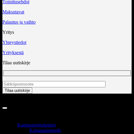
Toimitusehdot
Maksutavat
Palautus ja vaihto
Yritys
Yhteystiedot
Yrityksestä
Tilaa uutiskirje
Copyright 2026 ©
InCart OÜ
TUOTEALUEET
Kampaamokalusteet
Kampaamotuolit