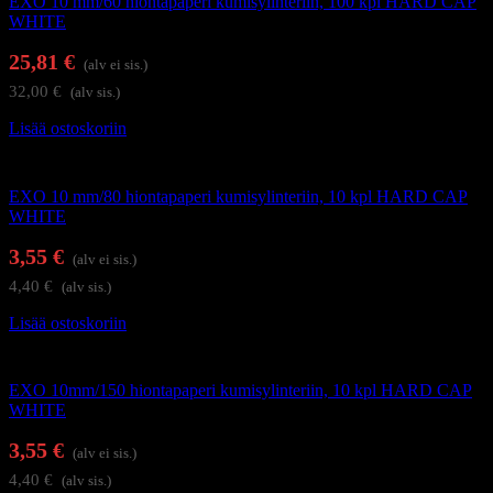
EXO 10 mm/60 hiontapaperi kumisylinteriin, 100 kpl HARD CAP
WHITE
25,81
€
(alv ei sis.)
32,00
€
(alv sis.)
Lisää ostoskoriin
Kynsienhoitolaitteet
EXO 10 mm/80 hiontapaperi kumisylinteriin, 10 kpl HARD CAP
WHITE
3,55
€
(alv ei sis.)
4,40
€
(alv sis.)
Lisää ostoskoriin
Kynsienhoitolaitteet
EXO 10mm/150 hiontapaperi kumisylinteriin, 10 kpl HARD CAP
WHITE
3,55
€
(alv ei sis.)
4,40
€
(alv sis.)