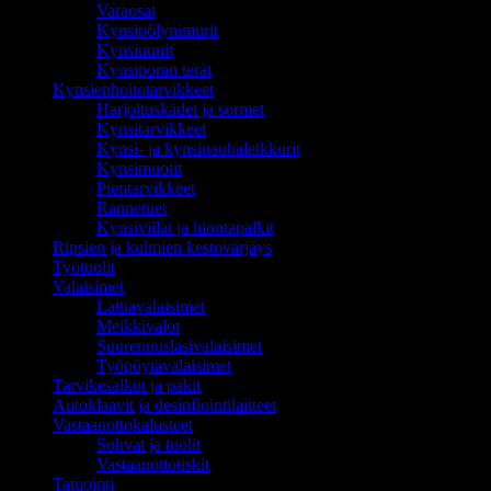
Varaosat
Kynsipölynimurit
Kynsiuunit
Kynsiporan terät
Kynsienhoitotarvikkeet
Harjoituskädet ja sormet
Kynsitarvikkeet
Kynsi- ja kynsinauhaleikkurit
Kynsimuotit
Pientarvikkeet
Rannetuet
Kynsiviilat ja hiontapalkit
Ripsien ja kulmien kestovärjäys
Työtuolit
Valaisimet
Lattiavalaisimet
Meikkivalot
Suurennuslasivalaisimet
Työpöytävalaisimet
Tarvikesalkut ja pakit
Autoklaavit ja desinfiointilaitteet
Vastaanottokalusteet
Sohvat ja tuolit
Vastaanottotiskit
Tatuointi