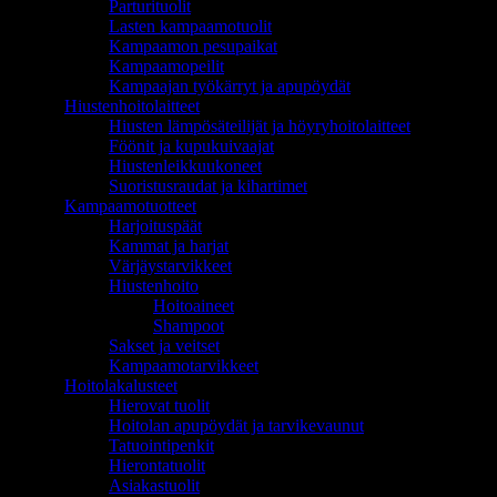
Parturituolit
Lasten kampaamotuolit
Kampaamon pesupaikat
Kampaamopeilit
Kampaajan työkärryt ja apupöydät
Hiustenhoitolaitteet
Hiusten lämpösäteilijät ja höyryhoitolaitteet
Föönit ja kupukuivaajat
Hiustenleikkuukoneet
Suoristusraudat ja kihartimet
Kampaamotuotteet
Harjoituspäät
Kammat ja harjat
Värjäystarvikkeet
Hiustenhoito
Hoitoaineet
Shampoot
Sakset ja veitset
Kampaamotarvikkeet
Hoitolakalusteet
Hierovat tuolit
Hoitolan apupöydät ja tarvikevaunut
Tatuointipenkit
Hierontatuolit
Asiakastuolit