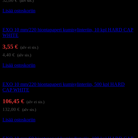
32,00
€
(alv sis.)
Lisää ostoskoriin
Kynsienhoitolaitteet
EXO 10 mm/220 hiontapaperi kumisylinteriin, 10 kpl HARD CAP
WHITE
3,55
€
(alv ei sis.)
4,40
€
(alv sis.)
Lisää ostoskoriin
Kynsienhoitolaitteet
EXO 10 mm/220 hiontapaperi kumisylinteriin, 500 kpl HARD
CAP WHITE
106,45
€
(alv ei sis.)
132,00
€
(alv sis.)
Lisää ostoskoriin
Kynsienhoitolaitteet