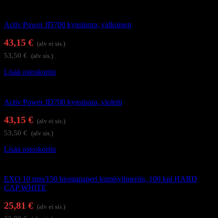
Kynsienhoitolaitteet
Activ Power JD700 kynsipora, valkoinen
43,15
€
(alv ei sis.)
53,50
€
(alv sis.)
Lisää ostoskoriin
Kynsienhoitolaitteet
Activ Power JD700 kynsipora, violetti
43,15
€
(alv ei sis.)
53,50
€
(alv sis.)
Lisää ostoskoriin
Kynsienhoitolaitteet
EXO 10 mm/150 hiontapaperi kumisylinteriin, 100 kpl HARD
CAP WHITE
25,81
€
(alv ei sis.)