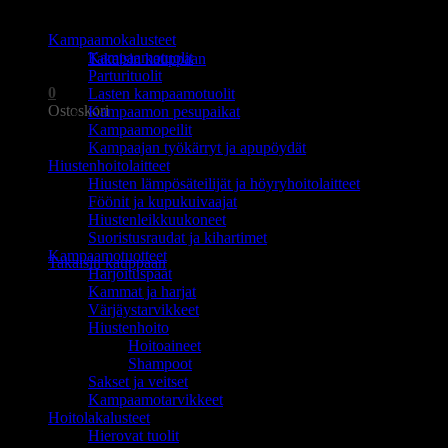
TUOTEALUEET
Ostoskori on tyhjä.
Kampaamokalusteet
Kampaamotuolit
Takaisin kauppaan
Parturituolit
0
Lasten kampaamotuolit
Ostoskori
Kampaamon pesupaikat
Kampaamopeilit
Kampaajan työkärryt ja apupöydät
Hiustenhoitolaitteet
Hiusten lämpösäteilijät ja höyryhoitolaitteet
Föönit ja kupukuivaajat
Hiustenleikkuukoneet
Ostoskori on tyhjä.
Suoristusraudat ja kihartimet
Kampaamotuotteet
Takaisin kauppaan
Harjoituspäät
Kammat ja harjat
Värjäystarvikkeet
Hiustenhoito
Hoitoaineet
Shampoot
Sakset ja veitset
Kampaamotarvikkeet
Hoitolakalusteet
Hierovat tuolit