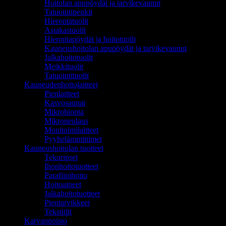
Hoitolan apupöydät ja tarvikevaunut
Tatuointipenkit
Hierontatuolit
Asiakastuolit
Hierontapöydät ja hoitotuolit
Kauneushoitolan apupöydät ja tarvikevaunut
Jalkahoitotuolit
Meikkituolit
Tatuointituolit
Kauneudenhoitolaitteet
Pienlaitteet
Kasvosaunat
Mikrohionta
Mikroneulaus
Monitoimilaitteet
Pyyhelämmittimet
Kauneushoitolan tuotteet
Tekoripset
Ihonhoitotuotteet
Parafiinihoito
Hoitoaineet
Jalkahoitotuotteet
Pientarvikkeet
Tekstiilit
Karvanpoisto