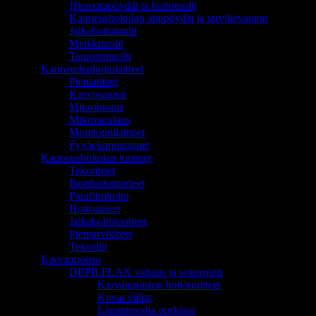
Hierontapöydät ja hoitotuolit
Kauneushoitolan apupöydät ja tarvikevaunut
Jalkahoitotuolit
Meikkituolit
Tatuointituolit
Kauneudenhoitolaitteet
Pienlaitteet
Kasvosaunat
Mikrohionta
Mikroneulaus
Monitoimilaitteet
Pyyhelämmittimet
Kauneushoitolan tuotteet
Tekoripset
Ihonhoitotuotteet
Parafiinihoito
Hoitoaineet
Jalkahoitotuotteet
Pientarvikkeet
Tekstiilit
Karvanpoisto
DEPILFLAX vahaus ja sokerointi
Karvanpoiston hoitotuotteet
Kovat vahat
Lämminvaha purkissa