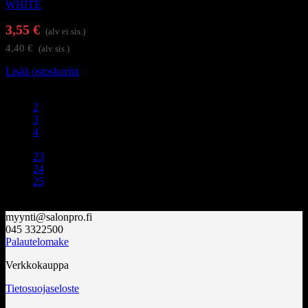
WHITE
3,55
€
(alv ei sis.)
4,40
€
(alv sis.)
Lisää ostoskoriin
1
2
3
4
…
23
24
25
myynti@salonpro.fi
045 3322500
Palautelomake
Verkkokauppa
Tietosuojaseloste