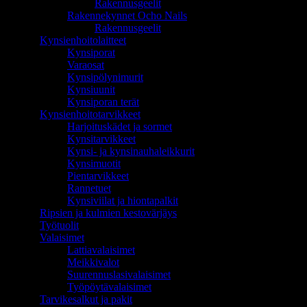
Rakennusgeelit
Rakennekynnet Ocho Nails
Rakennusgeelit
Kynsienhoitolaitteet
Kynsiporat
Varaosat
Kynsipölynimurit
Kynsiuunit
Kynsiporan terät
Kynsienhoitotarvikkeet
Harjoituskädet ja sormet
Kynsitarvikkeet
Kynsi- ja kynsinauhaleikkurit
Kynsimuotit
Pientarvikkeet
Rannetuet
Kynsiviilat ja hiontapalkit
Ripsien ja kulmien kestovärjäys
Työtuolit
Valaisimet
Lattiavalaisimet
Meikkivalot
Suurennuslasivalaisimet
Työpöytävalaisimet
Tarvikesalkut ja pakit