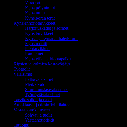
Varaosat
Kynsipölynimurit
Kynsiuunit
Kynsiporan terät
Kynsienhoitotarvikkeet
Harjoituskädet ja sormet
Kynsitarvikkeet
Kynsi- ja kynsinauhaleikkurit
Kynsimuotit
Pientarvikkeet
Rannetuet
Kynsiviilat ja hiontapalkit
Ripsien ja kulmien kestovärjäys
Työtuolit
Valaisimet
Lattiavalaisimet
Meikkivalot
Suurennuslasivalaisimet
Työpöytävalaisimet
Tarvikesalkut ja pakit
Autoklaavit ja desinfiointilaitteet
Vastaanottokalusteet
Sohvat ja tuolit
Vastaanottotiskit
Tatuointi