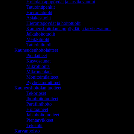
Hoitolan apupöydät ja tarvikevaunut
Tatuointipenkit
Hierontatuolit
Asiakastuolit
Hierontapöydät ja hoitotuolit
Kauneushoitolan apupöydät ja tarvikevaunut
Jalkahoitotuolit
Meikkituolit
Tatuointituolit
Kauneudenhoitolaitteet
Pienlaitteet
Kasvosaunat
Mikrohionta
Mikroneulaus
Monitoimilaitteet
Pyyhelämmittimet
Kauneushoitolan tuotteet
Tekoripset
Ihonhoitotuotteet
Parafiinihoito
Hoitoaineet
Jalkahoitotuotteet
Pientarvikkeet
Tekstiilit
Karvanpoisto