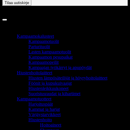
Copyright 2026 ©
InCart OÜ
TUOTEALUEET
Kampaamokalusteet
Kampaamotuolit
Parturituolit
Lasten kampaamotuolit
Kampaamon pesupaikat
Kampaamopeilit
Kampaajan työkärryt ja apupöydät
Hiustenhoitolaitteet
Hiusten lämpösäteilijät ja höyryhoitolaitteet
Föönit ja kupukuivaajat
Hiustenleikkuukoneet
Suoristusraudat ja kihartimet
Kampaamotuotteet
Harjoituspäät
Kammat ja harjat
Värjäystarvikkeet
Hiustenhoito
Hoitoaineet