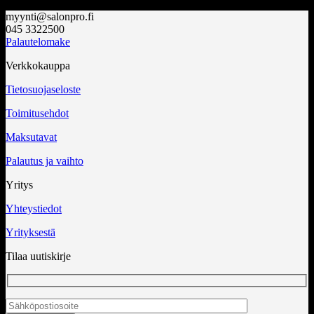
myynti@salonpro.fi
045 3322500
Palautelomake
Verkkokauppa
Tietosuojaseloste
Toimitusehdot
Maksutavat
Palautus ja vaihto
Yritys
Yhteystiedot
Yrityksestä
Tilaa uutiskirje