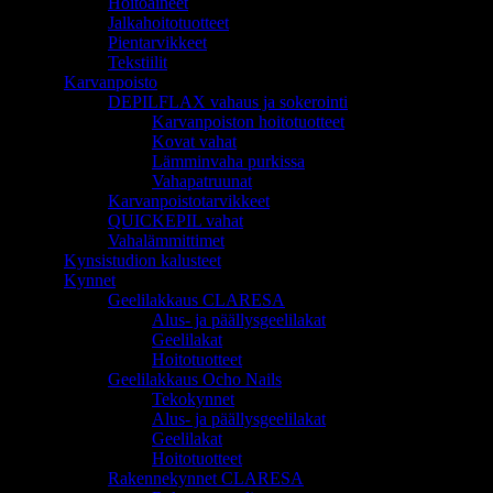
Hoitoaineet
Jalkahoitotuotteet
Pientarvikkeet
Tekstiilit
Karvanpoisto
DEPILFLAX vahaus ja sokerointi
Karvanpoiston hoitotuotteet
Kovat vahat
Lämminvaha purkissa
Vahapatruunat
Karvanpoistotarvikkeet
QUICKEPIL vahat
Vahalämmittimet
Kynsistudion kalusteet
Kynnet
Geelilakkaus CLARESA
Alus- ja päällysgeelilakat
Geelilakat
Hoitotuotteet
Geelilakkaus Ocho Nails
Tekokynnet
Alus- ja päällysgeelilakat
Geelilakat
Hoitotuotteet
Rakennekynnet CLARESA