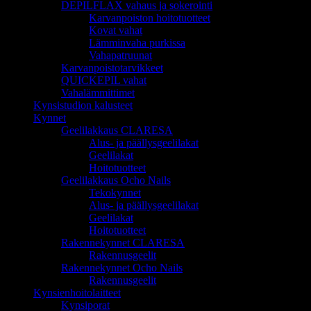
DEPILFLAX vahaus ja sokerointi
Karvanpoiston hoitotuotteet
Kovat vahat
Lämminvaha purkissa
Vahapatruunat
Karvanpoistotarvikkeet
QUICKEPIL vahat
Vahalämmittimet
Kynsistudion kalusteet
Kynnet
Geelilakkaus CLARESA
Alus- ja päällysgeelilakat
Geelilakat
Hoitotuotteet
Geelilakkaus Ocho Nails
Tekokynnet
Alus- ja päällysgeelilakat
Geelilakat
Hoitotuotteet
Rakennekynnet CLARESA
Rakennusgeelit
Rakennekynnet Ocho Nails
Rakennusgeelit
Kynsienhoitolaitteet
Kynsiporat