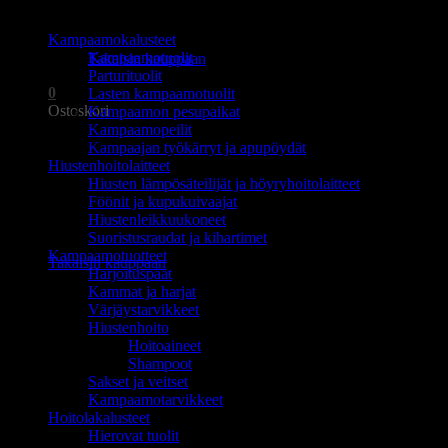
TUOTEALUEET
Ostoskori on tyhjä.
Kampaamokalusteet
Kampaamotuolit
Takaisin kauppaan
Parturituolit
0
Lasten kampaamotuolit
Ostoskori
Kampaamon pesupaikat
Kampaamopeilit
Kampaajan työkärryt ja apupöydät
Hiustenhoitolaitteet
Hiusten lämpösäteilijät ja höyryhoitolaitteet
Föönit ja kupukuivaajat
Hiustenleikkuukoneet
Ostoskori on tyhjä.
Suoristusraudat ja kihartimet
Kampaamotuotteet
Takaisin kauppaan
Harjoituspäät
Kammat ja harjat
Värjäystarvikkeet
Hiustenhoito
Hoitoaineet
Shampoot
Sakset ja veitset
Kampaamotarvikkeet
Hoitolakalusteet
Hierovat tuolit