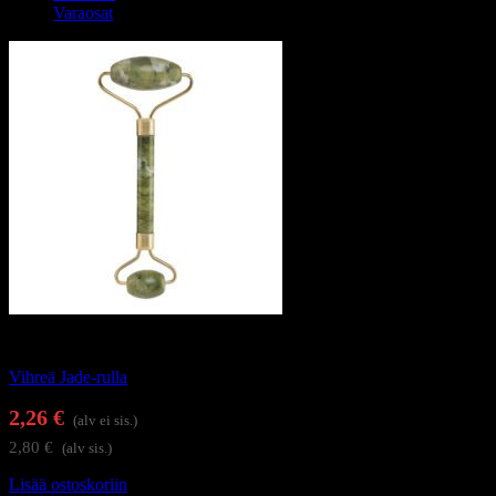
Varaosat
Ihonhoitotuotteet
Vihreä Jade-rulla
2,26
€
(alv ei sis.)
2,80
€
(alv sis.)
Lisää ostoskoriin