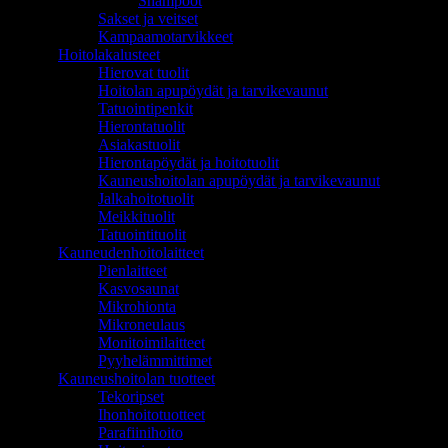
Shampoot
Sakset ja veitset
Kampaamotarvikkeet
Hoitolakalusteet
Hierovat tuolit
Hoitolan apupöydät ja tarvikevaunut
Tatuointipenkit
Hierontatuolit
Asiakastuolit
Hierontapöydät ja hoitotuolit
Kauneushoitolan apupöydät ja tarvikevaunut
Jalkahoitotuolit
Meikkituolit
Tatuointituolit
Kauneudenhoitolaitteet
Pienlaitteet
Kasvosaunat
Mikrohionta
Mikroneulaus
Monitoimilaitteet
Pyyhelämmittimet
Kauneushoitolan tuotteet
Tekoripset
Ihonhoitotuotteet
Parafiinihoito