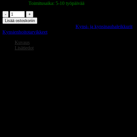
Varastossa
|
Toimitusaika: 5-10 työpäivää
OMI
PRO-
Lisää ostoskoriin
LINE
Tuotetunnus (SKU):
112996
Osastot:
Kynsi- ja kynsinauhaleikkurit
,
CL-
Kynsienhoitotarvikkeet
203
JAW
Kuvaus
12/4
Lisätiedot
mm,
LAP
OMI PRO-LINE CL-203 JAW 12/4 mm LAP JOINT,
JOINT,
kynsinauhaleikkurit.
kynsinauhaleikkurit
määrä
Kaksoisjousi. Valmistettu japanilaisesta kobolttiteräksestä. Parhaalla
mahdollisella ammttitaidolla ja nykyaikaisemmalla teknologialla.
– voidaan desinfioida ja steriloida millä tahansa menetelmällä
(kemiallinen, lämpö, kemiallinen-lämpö).
OMI by NGHIA. Valmistettu Vietnamissa.
TYÖKALU SOVELTUU AUTOKLAVISISSA
STERILISOINTIIN JA KEMIALLISEN DESINFEKTOINTIIN *
* autoklaavi PERUSSTERILOINTI, lämpötila 121 ° C 15min,
lämpötilan DEAKTIVOINTI 132-134 ° C, PAINE 3 BARS