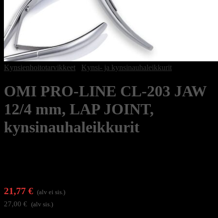
Kynsienhoitotarvikkeet
/
Kynsi- ja kynsinauhaleikkurit
OMI PRO-LINE CL-203 JAW
12/4 mm, LAP JOINT,
kynsinauhaleikkurit
21,77
€
(alv ei sis.)
27,00
€
(alv sis.)