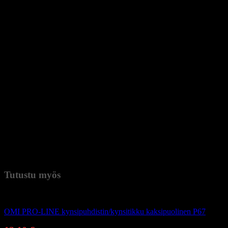
HUOMIO!!!
MYÖS RUOSTUMATON TERÄS VOI TIETYISSÄ
OLSUHTEISSA MUUTTAA VÄRIÄ TAI JOPA RUOSTUA.
* KEMIALLINEN DESINFEKTIO KÄYTÄ VAIN
VALMISTAJAN SUOSITTELEMIA PUHDISTUSAINEITA.
HUOMIO !!!
SEURAA TARKOIN VALMISTAJAN OHJEITA TUOTTEEN
KÄSITTELYSSÄ. VÄÄRINKÄYTTÖ (ESIM. LIIAN VAHVAT
PUHDISTUSAINEET TAI LIIAN PITKÄ DESINFIOINTI) VOI
AIHEUTTAA VÄRIMUUTOKSIA JA VAHINGOITTAA
TYÖKALUA.
Paino
0,065 kg (kilogramma)
Tutustu myös
Kynsienhoitotarvikkeet
OMI PRO-LINE kynsipuhdistin/kynsitikku kaksipuolinen P67