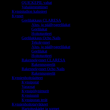
QUICKEPIL vahat
Vahalämmittimet
Kynsistudion kalusteet
Kynnet
Geelilakkaus CLARESA
Alus- ja päällysgeelilakat
Geelilakat
Hoitotuotteet
Geelilakkaus Ocho Nails
Tekokynnet
Alus- ja päällysgeelilakat
Geelilakat
Hoitotuotteet
Rakennekynnet CLARESA
Rakennusgeelit
Rakennekynnet Ocho Nails
Rakennusgeelit
Kynsienhoitolaitteet
Kynsiporat
Varaosat
Kynsipölynimurit
Kynsiuunit
Kynsiporan terät
Kynsienhoitotarvikkeet
Harjoituskädet ja sormet