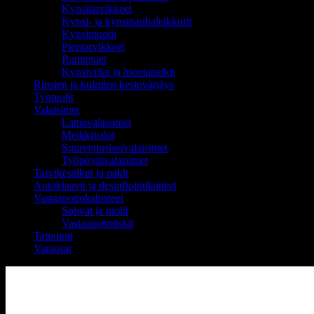
Kynsitarvikkeet
Kynsi- ja kynsinauhaleikkurit
Kynsimuotit
Pientarvikkeet
Rannetuet
Kynsiviilat ja hiontapalkit
Ripsien ja kulmien kestovärjäys
Työtuolit
Valaisimet
Lattiavalaisimet
Meikkivalot
Suurennuslasivalaisimet
Työpöytävalaisimet
Tarvikesalkut ja pakit
Autoklaavit ja desinfiointilaitteet
Vastaanottokalusteet
Sohvat ja tuolit
Vastaanottotiskit
Tatuointi
Varaosat