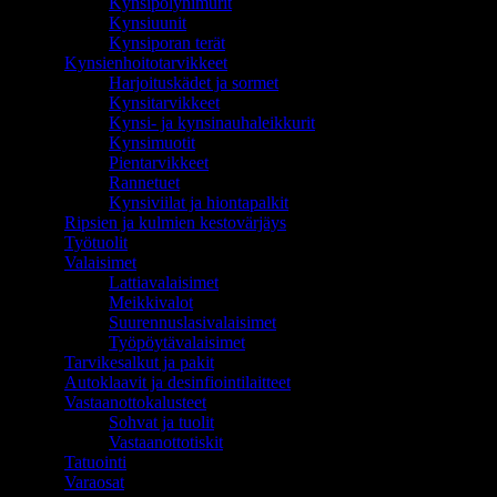
Kynsipölynimurit
Kynsiuunit
Kynsiporan terät
Kynsienhoitotarvikkeet
Harjoituskädet ja sormet
Kynsitarvikkeet
Kynsi- ja kynsinauhaleikkurit
Kynsimuotit
Pientarvikkeet
Rannetuet
Kynsiviilat ja hiontapalkit
Ripsien ja kulmien kestovärjäys
Työtuolit
Valaisimet
Lattiavalaisimet
Meikkivalot
Suurennuslasivalaisimet
Työpöytävalaisimet
Tarvikesalkut ja pakit
Autoklaavit ja desinfiointilaitteet
Vastaanottokalusteet
Sohvat ja tuolit
Vastaanottotiskit
Tatuointi
Varaosat