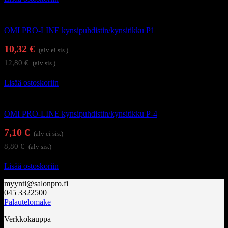
Kynsienhoitotarvikkeet
OMI PRO-LINE kynsipuhdistin/kynsitikku P1
10,32
€
(alv ei sis.)
12,80
€
(alv sis.)
Lisää ostoskoriin
Kynsienhoitotarvikkeet
OMI PRO-LINE kynsipuhdistin/kynsitikku P-4
7,10
€
(alv ei sis.)
8,80
€
(alv sis.)
Lisää ostoskoriin
myynti@salonpro.fi
045 3322500
Palautelomake
Verkkokauppa