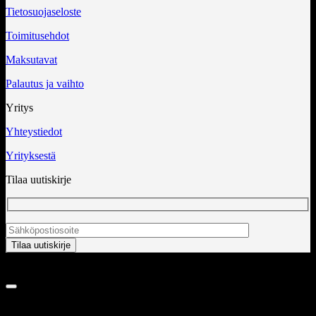
Tietosuojaseloste
Toimitusehdot
Maksutavat
Palautus ja vaihto
Yritys
Yhteystiedot
Yrityksestä
Tilaa uutiskirje
Copyright 2026 ©
InCart OÜ
TUOTEALUEET