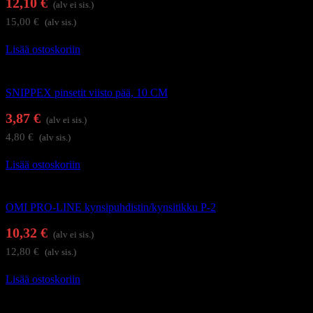
12,10
€
(alv ei sis.)
15,00
€
(alv sis.)
Lisää ostoskoriin
Kynsi- ja kynsinauhaleikkurit
SNIPPEX pinsetit viisto pää, 10 CM
3,87
€
(alv ei sis.)
4,80
€
(alv sis.)
Lisää ostoskoriin
Kynsienhoitotarvikkeet
OMI PRO-LINE kynsipuhdistin/kynsitikku P-2
10,32
€
(alv ei sis.)
12,80
€
(alv sis.)
Lisää ostoskoriin
Kynsienhoitotarvikkeet