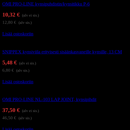
OMI PRO-LINE kynsipuhdistin/kynsitikku P-6
10,32
€
(alv ei sis.)
12,80
€
(alv sis.)
Lisää ostoskoriin
Kynsi- ja kynsinauhaleikkurit
SNIPPEX kynsiviila erityisesti sisäänkasvaneille kynsille, 13 CM
5,48
€
(alv ei sis.)
6,80
€
(alv sis.)
Lisää ostoskoriin
Kynsi- ja kynsinauhaleikkurit
OMI PRO-LINE NL-103 LAP JOINT, kynsipihdit
37,50
€
(alv ei sis.)
46,50
€
(alv sis.)
Lisää ostoskoriin