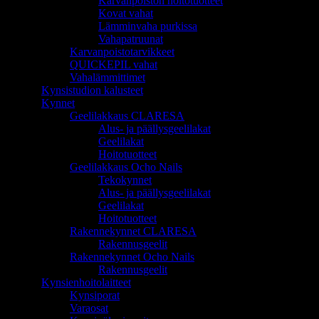
Karvanpoiston hoitotuotteet
Kovat vahat
Lämminvaha purkissa
Vahapatruunat
Karvanpoistotarvikkeet
QUICKEPIL vahat
Vahalämmittimet
Kynsistudion kalusteet
Kynnet
Geelilakkaus CLARESA
Alus- ja päällysgeelilakat
Geelilakat
Hoitotuotteet
Geelilakkaus Ocho Nails
Tekokynnet
Alus- ja päällysgeelilakat
Geelilakat
Hoitotuotteet
Rakennekynnet CLARESA
Rakennusgeelit
Rakennekynnet Ocho Nails
Rakennusgeelit
Kynsienhoitolaitteet
Kynsiporat
Varaosat