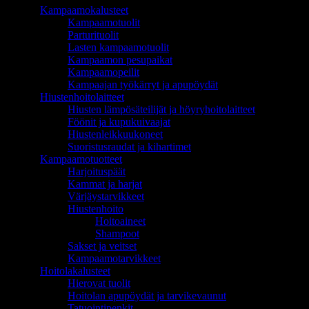
Kampaamokalusteet
Kampaamotuolit
Parturituolit
Lasten kampaamotuolit
Kampaamon pesupaikat
Kampaamopeilit
Kampaajan työkärryt ja apupöydät
Hiustenhoitolaitteet
Hiusten lämpösäteilijät ja höyryhoitolaitteet
Föönit ja kupukuivaajat
Hiustenleikkuukoneet
Suoristusraudat ja kihartimet
Kampaamotuotteet
Harjoituspäät
Kammat ja harjat
Värjäystarvikkeet
Hiustenhoito
Hoitoaineet
Shampoot
Sakset ja veitset
Kampaamotarvikkeet
Hoitolakalusteet
Hierovat tuolit
Hoitolan apupöydät ja tarvikevaunut
Tatuointipenkit