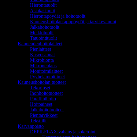
Hierontatuolit
Asiakastuolit
Hierontapöydät ja hoitotuolit
Kauneushoitolan apupöydät ja tarvikevaunut
Jalkahoitotuolit
Meikkituolit
Tatuointituolit
Kauneudenhoitolaitteet
Pienlaitteet
Kasvosaunat
Mikrohionta
Mikroneulaus
Monitoimilaitteet
Pyyhelämmittimet
Kauneushoitolan tuotteet
Tekoripset
Ihonhoitotuotteet
Parafiinihoito
Hoitoaineet
Jalkahoitotuotteet
Pientarvikkeet
Tekstiilit
Karvanpoisto
DEPILFLAX vahaus ja sokerointi