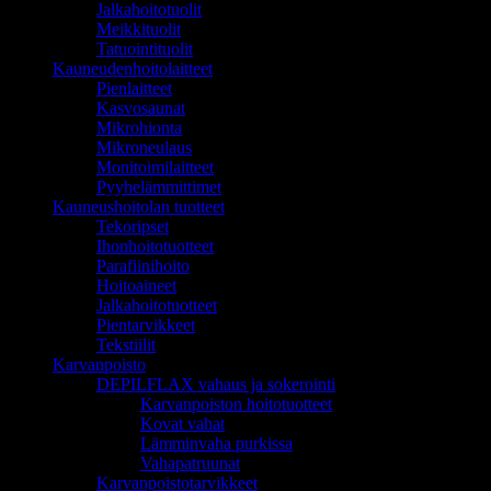
Jalkahoitotuolit
Meikkituolit
Tatuointituolit
Kauneudenhoitolaitteet
Pienlaitteet
Kasvosaunat
Mikrohionta
Mikroneulaus
Monitoimilaitteet
Pyyhelämmittimet
Kauneushoitolan tuotteet
Tekoripset
Ihonhoitotuotteet
Parafiinihoito
Hoitoaineet
Jalkahoitotuotteet
Pientarvikkeet
Tekstiilit
Karvanpoisto
DEPILFLAX vahaus ja sokerointi
Karvanpoiston hoitotuotteet
Kovat vahat
Lämminvaha purkissa
Vahapatruunat
Karvanpoistotarvikkeet