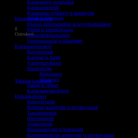
Kampaamon pesupaikat
Ostoskori on tyhjä.
Kampaamopeilit
Kampaajan työkärryt ja apupöydät
Takaisin kauppaan
Hiustenhoitolaitteet
Hiusten lämpösäteilijät ja höyryhoitolaitteet
0
Föönit ja kupukuivaajat
Ostoskori
Hiustenleikkuukoneet
Suoristusraudat ja kihartimet
Kampaamotuotteet
Harjoituspäät
Kammat ja harjat
Värjäystarvikkeet
Hiustenhoito
Ostoskori on tyhjä.
Hoitoaineet
Shampoot
Takaisin kauppaan
Sakset ja veitset
Kampaamotarvikkeet
Hoitolakalusteet
Hierovat tuolit
Hoitolan apupöydät ja tarvikevaunut
Tatuointipenkit
Hierontatuolit
Asiakastuolit
Hierontapöydät ja hoitotuolit
Kauneushoitolan apupöydät ja tarvikevaunut