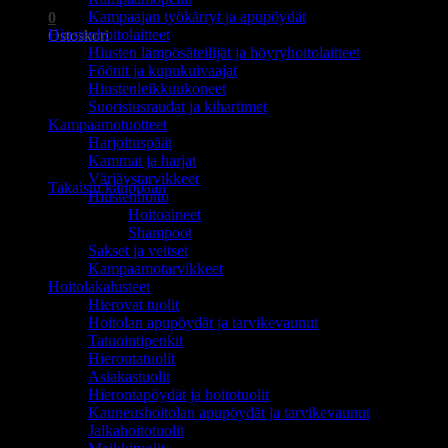
Kampaajan työkärryt ja apupöydät
0
Hiustenhoitolaitteet
Ostoskori
Hiusten lämpösäteilijät ja höyryhoitolaitteet
Föönit ja kupukuivaajat
Hiustenleikkuukoneet
Suoristusraudat ja kihartimet
Kampaamotuotteet
Harjoituspäät
Ostoskori on tyhjä.
Kammat ja harjat
Värjäystarvikkeet
Takaisin kauppaan
Hiustenhoito
Hoitoaineet
Shampoot
Sakset ja veitset
Kampaamotarvikkeet
Hoitolakalusteet
Hierovat tuolit
Hoitolan apupöydät ja tarvikevaunut
Tatuointipenkit
Hierontatuolit
Asiakastuolit
Hierontapöydät ja hoitotuolit
Kauneushoitolan apupöydät ja tarvikevaunut
Jalkahoitotuolit