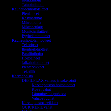
Meikkituolit
Tatuointituolit
Kauneudenhoitolaitteet
Pienlaitteet
Kasvosaunat
Mikrohionta
Mikroneulaus
Monitoimilaitteet
Pyyhelämmittimet
Kauneushoitolan tuotteet
Tekoripset
Ihonhoitotuotteet
Parafiinihoito
Hoitoaineet
Jalkahoitotuotteet
Pientarvikkeet
Tekstiilit
Karvanpoisto
DEPILFLAX vahaus ja sokerointi
Karvanpoiston hoitotuotteet
Kovat vahat
Lämminvaha purkissa
Vahapatruunat
Karvanpoistotarvikkeet
QUICKEPIL vahat