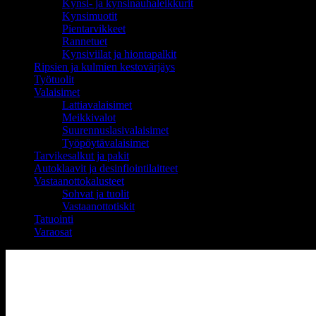
Kynsi- ja kynsinauhaleikkurit
Kynsimuotit
Pientarvikkeet
Rannetuet
Kynsiviilat ja hiontapalkit
Ripsien ja kulmien kestovärjäys
Työtuolit
Valaisimet
Lattiavalaisimet
Meikkivalot
Suurennuslasivalaisimet
Työpöytävalaisimet
Tarvikesalkut ja pakit
Autoklaavit ja desinfiointilaitteet
Vastaanottokalusteet
Sohvat ja tuolit
Vastaanottotiskit
Tatuointi
Varaosat