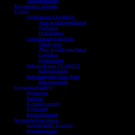
Vahalämmittimet
Kynsistudion kalusteet
Kynnet
Geelilakkaus CLARESA
Alus- ja päällysgeelilakat
Geelilakat
Hoitotuotteet
Geelilakkaus Ocho Nails
Tekokynnet
Alus- ja päällysgeelilakat
Geelilakat
Hoitotuotteet
Rakennekynnet CLARESA
Rakennusgeelit
Rakennekynnet Ocho Nails
Rakennusgeelit
Kynsienhoitolaitteet
Kynsiporat
Varaosat
Kynsipölynimurit
Kynsiuunit
Kynsiporan terät
Kynsienhoitotarvikkeet
Harjoituskädet ja sormet
Kynsitarvikkeet