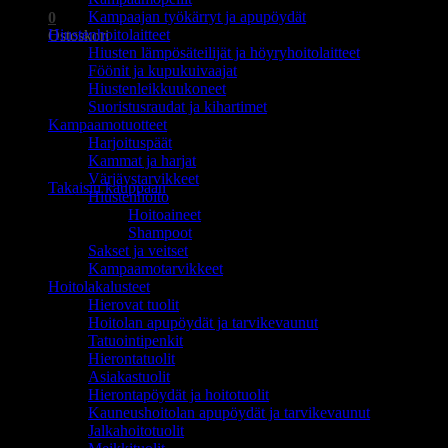
Kampaajan työkärryt ja apupöydät
0
Hiustenhoitolaitteet
Ostoskori
Hiusten lämpösäteilijät ja höyryhoitolaitteet
Föönit ja kupukuivaajat
Hiustenleikkuukoneet
Suoristusraudat ja kihartimet
Kampaamotuotteet
Harjoituspäät
Ostoskori on tyhjä.
Kammat ja harjat
Värjäystarvikkeet
Takaisin kauppaan
Hiustenhoito
Hoitoaineet
Shampoot
Sakset ja veitset
Kampaamotarvikkeet
Hoitolakalusteet
Hierovat tuolit
Hoitolan apupöydät ja tarvikevaunut
Tatuointipenkit
Hierontatuolit
Asiakastuolit
Hierontapöydät ja hoitotuolit
Kauneushoitolan apupöydät ja tarvikevaunut
Jalkahoitotuolit