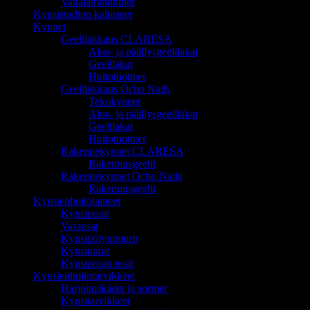
Vahalämmittimet
Kynsistudion kalusteet
Kynnet
Geelilakkaus CLARESA
Alus- ja päällysgeelilakat
Geelilakat
Hoitotuotteet
Geelilakkaus Ocho Nails
Tekokynnet
Alus- ja päällysgeelilakat
Geelilakat
Hoitotuotteet
Rakennekynnet CLARESA
Rakennusgeelit
Rakennekynnet Ocho Nails
Rakennusgeelit
Kynsienhoitolaitteet
Kynsiporat
Varaosat
Kynsipölynimurit
Kynsiuunit
Kynsiporan terät
Kynsienhoitotarvikkeet
Harjoituskädet ja sormet
Kynsitarvikkeet