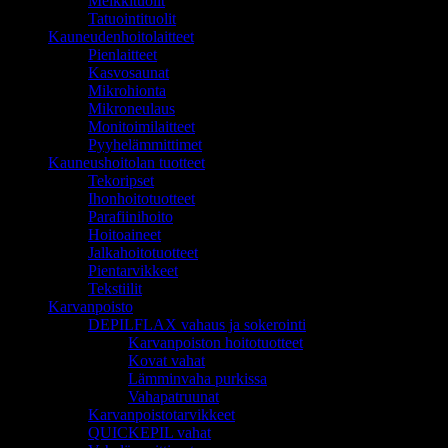
Meikkituolit
Tatuointituolit
Kauneudenhoitolaitteet
Pienlaitteet
Kasvosaunat
Mikrohionta
Mikroneulaus
Monitoimilaitteet
Pyyhelämmittimet
Kauneushoitolan tuotteet
Tekoripset
Ihonhoitotuotteet
Parafiinihoito
Hoitoaineet
Jalkahoitotuotteet
Pientarvikkeet
Tekstiilit
Karvanpoisto
DEPILFLAX vahaus ja sokerointi
Karvanpoiston hoitotuotteet
Kovat vahat
Lämminvaha purkissa
Vahapatruunat
Karvanpoistotarvikkeet
QUICKEPIL vahat