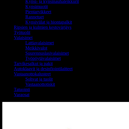
Kynsi- ja kynsinauhaleikkurit
Kynsimuotit
Pientarvikkeet
Rannetuet
Kynsiviilat ja hiontapalkit
Ripsien ja kulmien kestovärjäys
Työtuolit
Valaisimet
Lattiavalaisimet
Meikkivalot
Suurennuslasivalaisimet
Työpöytävalaisimet
Tarvikesalkut ja pakit
Autoklaavit ja desinfiointilaitteet
Vastaanottokalusteet
Sohvat ja tuolit
Vastaanottotiskit
Tatuointi
Varaosat