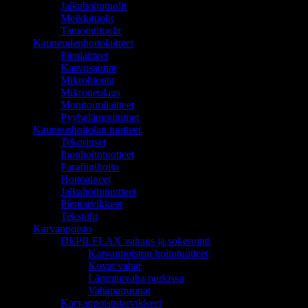
Jalkahoitotuolit
Meikkituolit
Tatuointituolit
Kauneudenhoitolaitteet
Pienlaitteet
Kasvosaunat
Mikrohionta
Mikroneulaus
Monitoimilaitteet
Pyyhelämmittimet
Kauneushoitolan tuotteet
Tekoripset
Ihonhoitotuotteet
Parafiinihoito
Hoitoaineet
Jalkahoitotuotteet
Pientarvikkeet
Tekstiilit
Karvanpoisto
DEPILFLAX vahaus ja sokerointi
Karvanpoiston hoitotuotteet
Kovat vahat
Lämminvaha purkissa
Vahapatruunat
Karvanpoistotarvikkeet