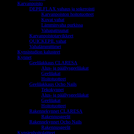
Karvanpoisto
DEPILFLAX vahaus ja sokerointi
Karvanpoiston hoitotuotteet
Kovat vahat
Lämminvaha purkissa
Vahapatruunat
Karvanpoistotarvikkeet
QUICKEPIL vahat
Vahalämmittimet
Kynsistudion kalusteet
Kynnet
Geelilakkaus CLARESA
Alus- ja päällysgeelilakat
Geelilakat
Hoitotuotteet
Geelilakkaus Ocho Nails
Tekokynnet
Alus- ja päällysgeelilakat
Geelilakat
Hoitotuotteet
Rakennekynnet CLARESA
Rakennusgeelit
Rakennekynnet Ocho Nails
Rakennusgeelit
Kynsienhoitolaitteet