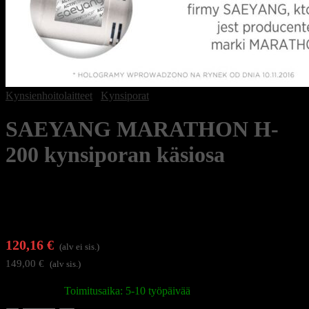
Kynsienhoitolaitteet
/
Kynsiporat
SAEYANG MARATHON H-
200 kynsiporan käsiosa
120,16
€
(alv ei sis.)
149,00
€
(alv sis.)
Varastossa
|
Toimitusaika: 5-10 työpäivää