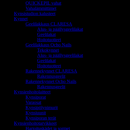
QUICKEPIL vahat
Vahalämmittimet
Kynsistudion kalusteet
Kynnet
Geelilakkaus CLARESA
Alus- ja päällysgeelilakat
Geelilakat
Hoitotuotteet
Geelilakkaus Ocho Nails
Tekokynnet
Alus- ja päällysgeelilakat
Geelilakat
Hoitotuotteet
Rakennekynnet CLARESA
Rakennusgeelit
Rakennekynnet Ocho Nails
Rakennusgeelit
Kynsienhoitolaitteet
Kynsiporat
Varaosat
Kynsipölynimurit
Kynsiuunit
Kynsiporan terät
Kynsienhoitotarvikkeet
Harjoituskädet ja sormet