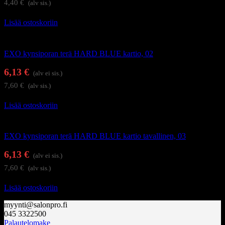
4,40
€
(alv sis.)
Lisää ostoskoriin
Kynsienhoitolaitteet
EXO kynsiporan terä HARD BLUE kartio, 02
6,13
€
(alv ei sis.)
7,60
€
(alv sis.)
Lisää ostoskoriin
Kynsienhoitolaitteet
EXO kynsiporan terä HARD BLUE kartio tavallinen, 03
6,13
€
(alv ei sis.)
7,60
€
(alv sis.)
Lisää ostoskoriin
myynti@salonpro.fi
045 3322500
Palautelomake