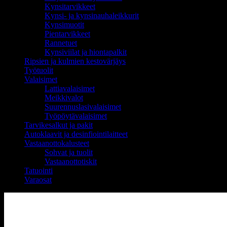
Kynsitarvikkeet
Kynsi- ja kynsinauhaleikkurit
Kynsimuotit
Pientarvikkeet
Rannetuet
Kynsiviilat ja hiontapalkit
Ripsien ja kulmien kestovärjäys
Työtuolit
Valaisimet
Lattiavalaisimet
Meikkivalot
Suurennuslasivalaisimet
Työpöytävalaisimet
Tarvikesalkut ja pakit
Autoklaavit ja desinfiointilaitteet
Vastaanottokalusteet
Sohvat ja tuolit
Vastaanottotiskit
Tatuointi
Varaosat