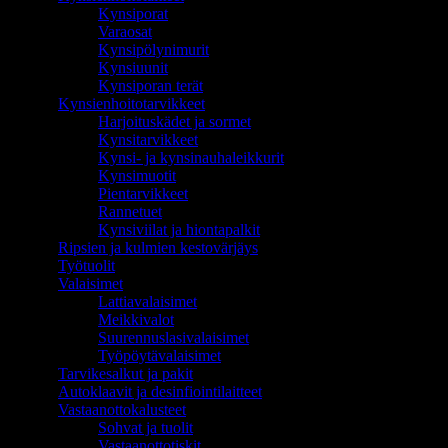
Kynsiporat
Varaosat
Kynsipölynimurit
Kynsiuunit
Kynsiporan terät
Kynsienhoitotarvikkeet
Harjoituskädet ja sormet
Kynsitarvikkeet
Kynsi- ja kynsinauhaleikkurit
Kynsimuotit
Pientarvikkeet
Rannetuet
Kynsiviilat ja hiontapalkit
Ripsien ja kulmien kestovärjäys
Työtuolit
Valaisimet
Lattiavalaisimet
Meikkivalot
Suurennuslasivalaisimet
Työpöytävalaisimet
Tarvikesalkut ja pakit
Autoklaavit ja desinfiointilaitteet
Vastaanottokalusteet
Sohvat ja tuolit
Vastaanottotiskit