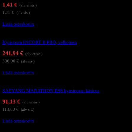
1,41
€
(alv ei sis.)
1,75
€
(alv sis.)
Lisää ostoskoriin
Kynsienhoitolaitteet
Kynsipora ESCORT II PRO, valkoinen
241,94
€
(alv ei sis.)
300,00
€
(alv sis.)
Lisää ostoskoriin
Kynsienhoitolaitteet
SAEYANG MARATHON ES6 kynsiporan käsiosa
91,13
€
(alv ei sis.)
113,00
€
(alv sis.)
Lisää ostoskoriin
Kynsienhoitolaitteet