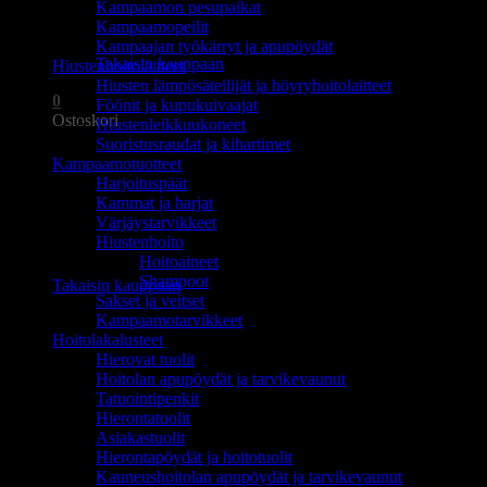
Kampaamon pesupaikat
Ostoskori on tyhjä.
Kampaamopeilit
Kampaajan työkärryt ja apupöydät
Takaisin kauppaan
Hiustenhoitolaitteet
Hiusten lämpösäteilijät ja höyryhoitolaitteet
0
Föönit ja kupukuivaajat
Ostoskori
Hiustenleikkuukoneet
Suoristusraudat ja kihartimet
Kampaamotuotteet
Harjoituspäät
Kammat ja harjat
Värjäystarvikkeet
Hiustenhoito
Ostoskori on tyhjä.
Hoitoaineet
Shampoot
Takaisin kauppaan
Sakset ja veitset
Kampaamotarvikkeet
Hoitolakalusteet
Hierovat tuolit
Hoitolan apupöydät ja tarvikevaunut
Tatuointipenkit
Hierontatuolit
Asiakastuolit
Hierontapöydät ja hoitotuolit
Kauneushoitolan apupöydät ja tarvikevaunut