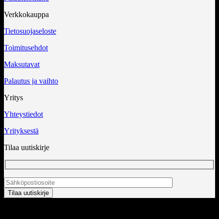
Verkkokauppa
Tietosuojaseloste
Toimitusehdot
Maksutavat
Palautus ja vaihto
Yritys
Yhteystiedot
Yrityksestä
Tilaa uutiskirje
Copyright 2026 ©
InCart OÜ