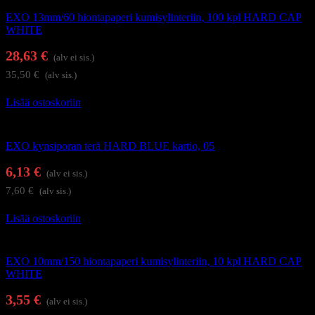
EXO 13mm/60 hiontapaperi kumisylinteriin, 100 kpl HARD CAP
WHITE
28,63
€
(alv ei sis.)
35,50
€
(alv sis.)
Lisää ostoskoriin
Kynsienhoitolaitteet
EXO kynsiporan terä HARD BLUE kartio, 05
6,13
€
(alv ei sis.)
7,60
€
(alv sis.)
Lisää ostoskoriin
Kynsienhoitolaitteet
EXO 10mm/150 hiontapaperi kumisylinteriin, 10 kpl HARD CAP
WHITE
3,55
€
(alv ei sis.)