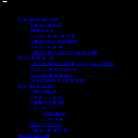
TUOTEALUEET
Kampaamokalusteet
Kampaamotuolit
Parturituolit
Lasten kampaamotuolit
Kampaamon pesupaikat
Kampaamopeilit
Kampaajan työkärryt ja apupöydät
Hiustenhoitolaitteet
Hiusten lämpösäteilijät ja höyryhoitolaitteet
Föönit ja kupukuivaajat
Hiustenleikkuukoneet
Suoristusraudat ja kihartimet
Kampaamotuotteet
Harjoituspäät
Kammat ja harjat
Värjäystarvikkeet
Hiustenhoito
Hoitoaineet
Shampoot
Sakset ja veitset
Kampaamotarvikkeet
Hoitolakalusteet