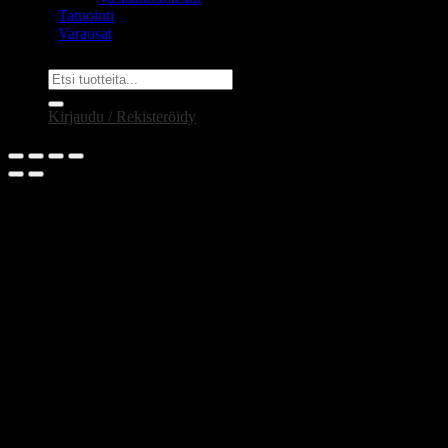
Tatuointi
Varaosat
Etsi:
Kirjaudu / Rekisteröidy