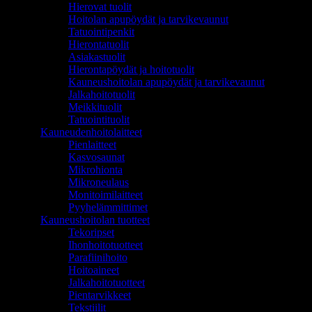
Hierovat tuolit
Hoitolan apupöydät ja tarvikevaunut
Tatuointipenkit
Hierontatuolit
Asiakastuolit
Hierontapöydät ja hoitotuolit
Kauneushoitolan apupöydät ja tarvikevaunut
Jalkahoitotuolit
Meikkituolit
Tatuointituolit
Kauneudenhoitolaitteet
Pienlaitteet
Kasvosaunat
Mikrohionta
Mikroneulaus
Monitoimilaitteet
Pyyhelämmittimet
Kauneushoitolan tuotteet
Tekoripset
Ihonhoitotuotteet
Parafiinihoito
Hoitoaineet
Jalkahoitotuotteet
Pientarvikkeet
Tekstiilit