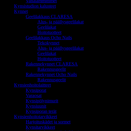
Vahalämmittimet
Kynsistudion kalusteet
Kynnet
Geelilakkaus CLARESA
Alus- ja päällysgeelilakat
Geelilakat
Hoitotuotteet
Geelilakkaus Ocho Nails
Tekokynnet
Alus- ja päällysgeelilakat
Geelilakat
Hoitotuotteet
Rakennekynnet CLARESA
Rakennusgeelit
Rakennekynnet Ocho Nails
Rakennusgeelit
Kynsienhoitolaitteet
Kynsiporat
Varaosat
Kynsipölynimurit
Kynsiuunit
Kynsiporan terät
Kynsienhoitotarvikkeet
Harjoituskädet ja sormet
Kynsitarvikkeet