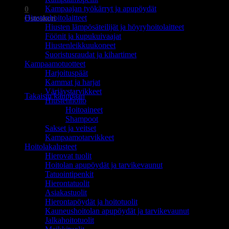
Kampaajan työkärryt ja apupöydät
0
Hiustenhoitolaitteet
Ostoskori
Hiusten lämpösäteilijät ja höyryhoitolaitteet
Föönit ja kupukuivaajat
Hiustenleikkuukoneet
Suoristusraudat ja kihartimet
Kampaamotuotteet
Harjoituspäät
Ostoskori on tyhjä.
Kammat ja harjat
Värjäystarvikkeet
Takaisin kauppaan
Hiustenhoito
Hoitoaineet
Shampoot
Sakset ja veitset
Kampaamotarvikkeet
Hoitolakalusteet
Hierovat tuolit
Hoitolan apupöydät ja tarvikevaunut
Tatuointipenkit
Hierontatuolit
Asiakastuolit
Hierontapöydät ja hoitotuolit
Kauneushoitolan apupöydät ja tarvikevaunut
Jalkahoitotuolit