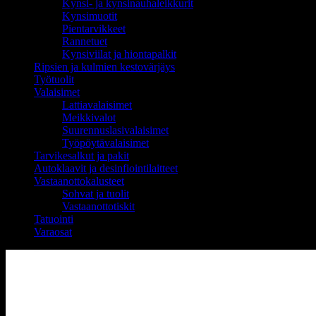
Kynsi- ja kynsinauhaleikkurit
Kynsimuotit
Pientarvikkeet
Rannetuet
Kynsiviilat ja hiontapalkit
Ripsien ja kulmien kestovärjäys
Työtuolit
Valaisimet
Lattiavalaisimet
Meikkivalot
Suurennuslasivalaisimet
Työpöytävalaisimet
Tarvikesalkut ja pakit
Autoklaavit ja desinfiointilaitteet
Vastaanottokalusteet
Sohvat ja tuolit
Vastaanottotiskit
Tatuointi
Varaosat