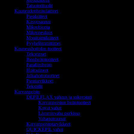
Meikkituolit
Tatuointituolit
Kauneudenhoitolaitteet
Pienlaitteet
Kasvosaunat
Mikrohionta
Mikroneulaus
Monitoimilaitteet
Pyyhelämmittimet
Kauneushoitolan tuotteet
Tekoripset
Ihonhoitotuotteet
Parafiinihoito
Hoitoaineet
Jalkahoitotuotteet
Pientarvikkeet
Tekstiilit
Karvanpoisto
DEPILFLAX vahaus ja sokerointi
Karvanpoiston hoitotuotteet
Kovat vahat
Lämminvaha purkissa
Vahapatruunat
Karvanpoistotarvikkeet
QUICKEPIL vahat