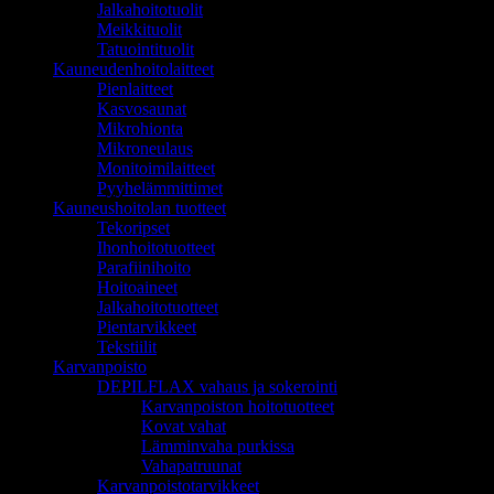
Jalkahoitotuolit
Meikkituolit
Tatuointituolit
Kauneudenhoitolaitteet
Pienlaitteet
Kasvosaunat
Mikrohionta
Mikroneulaus
Monitoimilaitteet
Pyyhelämmittimet
Kauneushoitolan tuotteet
Tekoripset
Ihonhoitotuotteet
Parafiinihoito
Hoitoaineet
Jalkahoitotuotteet
Pientarvikkeet
Tekstiilit
Karvanpoisto
DEPILFLAX vahaus ja sokerointi
Karvanpoiston hoitotuotteet
Kovat vahat
Lämminvaha purkissa
Vahapatruunat
Karvanpoistotarvikkeet