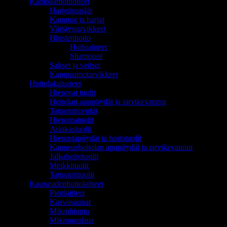
Kampaamotuotteet
Harjoituspäät
Kammat ja harjat
Värjäystarvikkeet
Hiustenhoito
Hoitoaineet
Shampoot
Sakset ja veitset
Kampaamotarvikkeet
Hoitolakalusteet
Hierovat tuolit
Hoitolan apupöydät ja tarvikevaunut
Tatuointipenkit
Hierontatuolit
Asiakastuolit
Hierontapöydät ja hoitotuolit
Kauneushoitolan apupöydät ja tarvikevaunut
Jalkahoitotuolit
Meikkituolit
Tatuointituolit
Kauneudenhoitolaitteet
Pienlaitteet
Kasvosaunat
Mikrohionta
Mikroneulaus