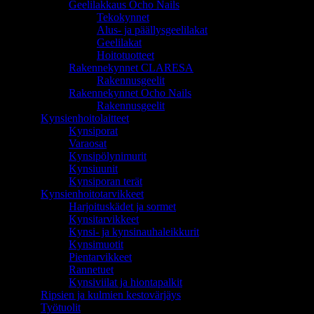
Geelilakkaus Ocho Nails
Tekokynnet
Alus- ja päällysgeelilakat
Geelilakat
Hoitotuotteet
Rakennekynnet CLARESA
Rakennusgeelit
Rakennekynnet Ocho Nails
Rakennusgeelit
Kynsienhoitolaitteet
Kynsiporat
Varaosat
Kynsipölynimurit
Kynsiuunit
Kynsiporan terät
Kynsienhoitotarvikkeet
Harjoituskädet ja sormet
Kynsitarvikkeet
Kynsi- ja kynsinauhaleikkurit
Kynsimuotit
Pientarvikkeet
Rannetuet
Kynsiviilat ja hiontapalkit
Ripsien ja kulmien kestovärjäys
Työtuolit