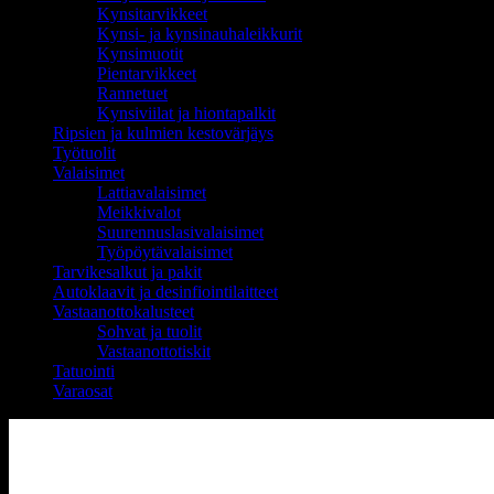
Kynsitarvikkeet
Kynsi- ja kynsinauhaleikkurit
Kynsimuotit
Pientarvikkeet
Rannetuet
Kynsiviilat ja hiontapalkit
Ripsien ja kulmien kestovärjäys
Työtuolit
Valaisimet
Lattiavalaisimet
Meikkivalot
Suurennuslasivalaisimet
Työpöytävalaisimet
Tarvikesalkut ja pakit
Autoklaavit ja desinfiointilaitteet
Vastaanottokalusteet
Sohvat ja tuolit
Vastaanottotiskit
Tatuointi
Varaosat