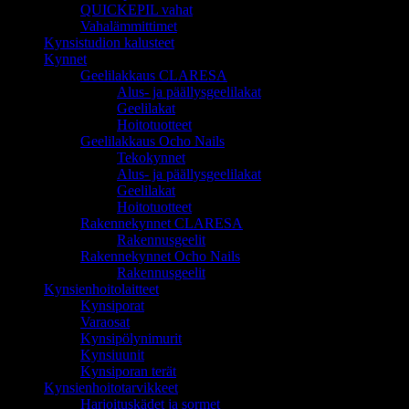
QUICKEPIL vahat
Vahalämmittimet
Kynsistudion kalusteet
Kynnet
Geelilakkaus CLARESA
Alus- ja päällysgeelilakat
Geelilakat
Hoitotuotteet
Geelilakkaus Ocho Nails
Tekokynnet
Alus- ja päällysgeelilakat
Geelilakat
Hoitotuotteet
Rakennekynnet CLARESA
Rakennusgeelit
Rakennekynnet Ocho Nails
Rakennusgeelit
Kynsienhoitolaitteet
Kynsiporat
Varaosat
Kynsipölynimurit
Kynsiuunit
Kynsiporan terät
Kynsienhoitotarvikkeet
Harjoituskädet ja sormet