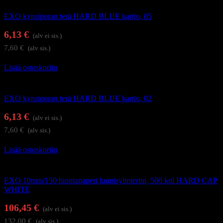
EXO kynsiporan terä HARD BLUE kartio, 05
6,13
€
(alv ei sis.)
7,60
€
(alv sis.)
Lisää ostoskoriin
Kynsienhoitolaitteet
EXO kynsiporan terä HARD BLUE kartio, 02
6,13
€
(alv ei sis.)
7,60
€
(alv sis.)
Lisää ostoskoriin
Kynsienhoitolaitteet
EXO 10mm/150 hiontapaperi kumisylinteriin, 500 kpl HARD CAP
WHITE
106,45
€
(alv ei sis.)
132,00
€
(alv sis.)