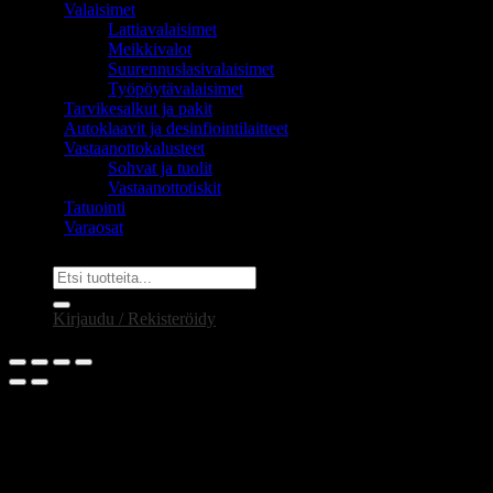
Valaisimet
Lattiavalaisimet
Meikkivalot
Suurennuslasivalaisimet
Työpöytävalaisimet
Tarvikesalkut ja pakit
Autoklaavit ja desinfiointilaitteet
Vastaanottokalusteet
Sohvat ja tuolit
Vastaanottotiskit
Tatuointi
Varaosat
Etsi:
Kirjaudu / Rekisteröidy