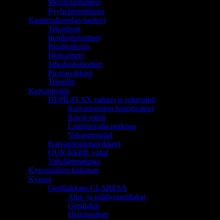
Monitoimilaitteet
Pyyhelämmittimet
Kauneushoitolan tuotteet
Tekoripset
Ihonhoitotuotteet
Parafiinihoito
Hoitoaineet
Jalkahoitotuotteet
Pientarvikkeet
Tekstiilit
Karvanpoisto
DEPILFLAX vahaus ja sokerointi
Karvanpoiston hoitotuotteet
Kovat vahat
Lämminvaha purkissa
Vahapatruunat
Karvanpoistotarvikkeet
QUICKEPIL vahat
Vahalämmittimet
Kynsistudion kalusteet
Kynnet
Geelilakkaus CLARESA
Alus- ja päällysgeelilakat
Geelilakat
Hoitotuotteet