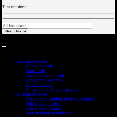
Tilaa uutiskirje
Copyright 2026 ©
InCart OÜ
TUOTEALUEET
Kampaamokalusteet
Kampaamotuolit
Parturituolit
Lasten kampaamotuolit
Kampaamon pesupaikat
Kampaamopeilit
Kampaajan työkärryt ja apupöydät
Hiustenhoitolaitteet
Hiusten lämpösäteilijät ja höyryhoitolaitteet
Föönit ja kupukuivaajat
Hiustenleikkuukoneet
Suoristusraudat ja kihartimet