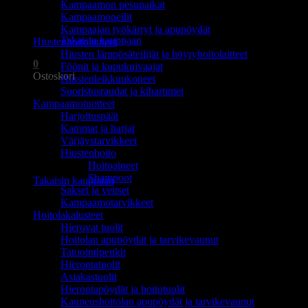
Kampaamon pesupaikat
Ostoskori on tyhjä.
Kampaamopeilit
Kampaajan työkärryt ja apupöydät
Takaisin kauppaan
Hiustenhoitolaitteet
Hiusten lämpösäteilijät ja höyryhoitolaitteet
0
Föönit ja kupukuivaajat
Ostoskori
Hiustenleikkuukoneet
Suoristusraudat ja kihartimet
Kampaamotuotteet
Harjoituspäät
Kammat ja harjat
Värjäystarvikkeet
Hiustenhoito
Ostoskori on tyhjä.
Hoitoaineet
Shampoot
Takaisin kauppaan
Sakset ja veitset
Kampaamotarvikkeet
Hoitolakalusteet
Hierovat tuolit
Hoitolan apupöydät ja tarvikevaunut
Tatuointipenkit
Hierontatuolit
Asiakastuolit
Hierontapöydät ja hoitotuolit
Kauneushoitolan apupöydät ja tarvikevaunut