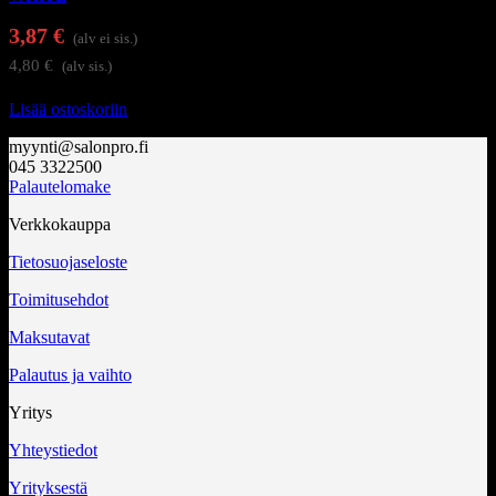
3,87
€
(alv ei sis.)
4,80
€
(alv sis.)
Lisää ostoskoriin
myynti@salonpro.fi
045 3322500
Palautelomake
Verkkokauppa
Tietosuojaseloste
Toimitusehdot
Maksutavat
Palautus ja vaihto
Yritys
Yhteystiedot
Yrityksestä