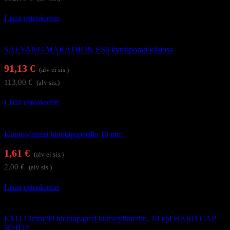
Lisää ostoskoriin
Kynsienhoitolaitteet
SAEYANG MARATHON ES6 kynsiporan käsiosa
91,13
€
(alv ei sis.)
113,00
€
(alv sis.)
Lisää ostoskoriin
Kynsienhoitolaitteet
Kumisylinteri hiontapaperille 10 mm
1,61
€
(alv ei sis.)
2,00
€
(alv sis.)
Lisää ostoskoriin
Kynsienhoitolaitteet
EXO 13mm/80 hiontapaperi kumisylinteriin, 10 kpl HARD CAP
WHITE