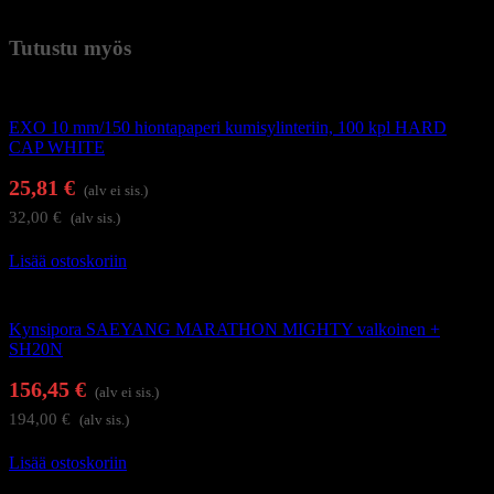
Paino
0,41 kg (kilogramma)
Tutustu myös
Kynsienhoitolaitteet
EXO 10 mm/150 hiontapaperi kumisylinteriin, 100 kpl HARD
CAP WHITE
25,81
€
(alv ei sis.)
32,00
€
(alv sis.)
Lisää ostoskoriin
Kynsienhoitolaitteet
Kynsipora SAEYANG MARATHON MIGHTY valkoinen +
SH20N
156,45
€
(alv ei sis.)
194,00
€
(alv sis.)
Lisää ostoskoriin
Kynsienhoitolaitteet