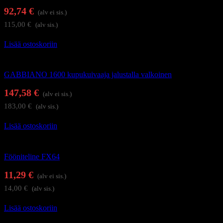
92,74
€
(alv ei sis.)
115,00
€
(alv sis.)
Lisää ostoskoriin
Föönit ja kupukuivaajat
GABBIANO 1600 kupukuivaaja jalustalla valkoinen
147,58
€
(alv ei sis.)
183,00
€
(alv sis.)
Lisää ostoskoriin
Föönit ja kupukuivaajat
Fööniteline FX64
11,29
€
(alv ei sis.)
14,00
€
(alv sis.)
Lisää ostoskoriin
Hiustenhoitolaitteet