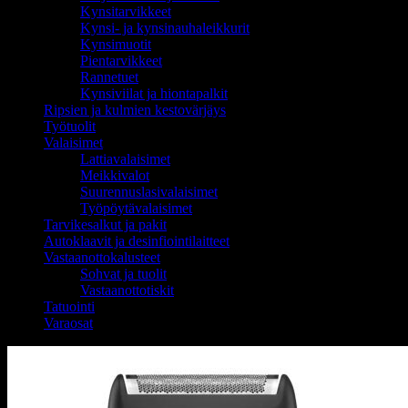
Kynsitarvikkeet
Kynsi- ja kynsinauhaleikkurit
Kynsimuotit
Pientarvikkeet
Rannetuet
Kynsiviilat ja hiontapalkit
Ripsien ja kulmien kestovärjäys
Työtuolit
Valaisimet
Lattiavalaisimet
Meikkivalot
Suurennuslasivalaisimet
Työpöytävalaisimet
Tarvikesalkut ja pakit
Autoklaavit ja desinfiointilaitteet
Vastaanottokalusteet
Sohvat ja tuolit
Vastaanottotiskit
Tatuointi
Varaosat