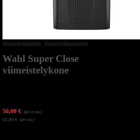
Hiustenhoitolaitteet
/
Hiustenleikkuukoneet
Wahl Super Close
viimeistelykone
50,00
€
(alv ei sis.)
62,00
€
(alv sis.)
Wahl Super Close on erittäin tarkka parranajokone, joka on
suunniteltu erityisesti nahanläheiseen viimeistelyyn. Laitteen tehokas