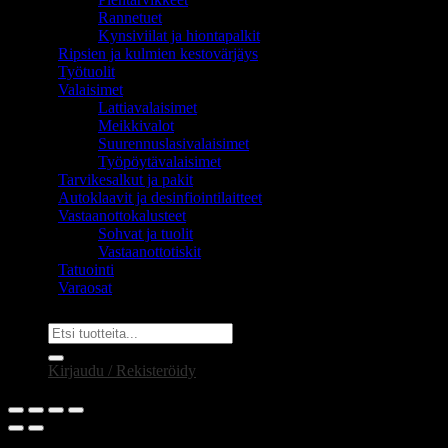
Rannetuet
Kynsiviilat ja hiontapalkit
Ripsien ja kulmien kestovärjäys
Työtuolit
Valaisimet
Lattiavalaisimet
Meikkivalot
Suurennuslasivalaisimet
Työpöytävalaisimet
Tarvikesalkut ja pakit
Autoklaavit ja desinfiointilaitteet
Vastaanottokalusteet
Sohvat ja tuolit
Vastaanottotiskit
Tatuointi
Varaosat
Etsi:
Kirjaudu / Rekisteröidy