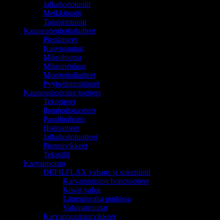
Jalkahoitotuolit
Meikkituolit
Tatuointituolit
Kauneudenhoitolaitteet
Pienlaitteet
Kasvosaunat
Mikrohionta
Mikroneulaus
Monitoimilaitteet
Pyyhelämmittimet
Kauneushoitolan tuotteet
Tekoripset
Ihonhoitotuotteet
Parafiinihoito
Hoitoaineet
Jalkahoitotuotteet
Pientarvikkeet
Tekstiilit
Karvanpoisto
DEPILFLAX vahaus ja sokerointi
Karvanpoiston hoitotuotteet
Kovat vahat
Lämminvaha purkissa
Vahapatruunat
Karvanpoistotarvikkeet