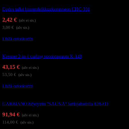
Codos tallat hiustenleikkuukoneeseen CHC-331
2,42
€
(alv ei sis.)
3,00
€
(alv sis.)
Lisää ostoskoriin
Hiustenhoitolaitteet
Kessner 2-in-1 curling suoristusrauta K-148
43,15
€
(alv ei sis.)
53,50
€
(alv sis.)
Lisää ostoskoriin
Hiusten lämpösäteilijät ja höyryhoitolaitteet
GABBIANO höyrystin ”SAUNA” lattiajalustalla 828-FD
91,94
€
(alv ei sis.)
114,00
€
(alv sis.)