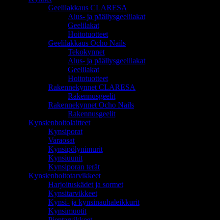
Geelilakkaus CLARESA
Alus- ja päällysgeelilakat
Geelilakat
Hoitotuotteet
Geelilakkaus Ocho Nails
Tekokynnet
Alus- ja päällysgeelilakat
Geelilakat
Hoitotuotteet
Rakennekynnet CLARESA
Rakennusgeelit
Rakennekynnet Ocho Nails
Rakennusgeelit
Kynsienhoitolaitteet
Kynsiporat
Varaosat
Kynsipölynimurit
Kynsiuunit
Kynsiporan terät
Kynsienhoitotarvikkeet
Harjoituskädet ja sormet
Kynsitarvikkeet
Kynsi- ja kynsinauhaleikkurit
Kynsimuotit
Pientarvikkeet