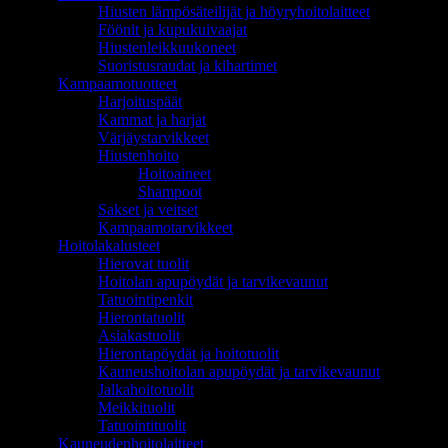
Hiusten lämpösäteilijät ja höyryhoitolaitteet
Föönit ja kupukuivaajat
Hiustenleikkuukoneet
Suoristusraudat ja kihartimet
Kampaamotuotteet
Harjoituspäät
Kammat ja harjat
Värjäystarvikkeet
Hiustenhoito
Hoitoaineet
Shampoot
Sakset ja veitset
Kampaamotarvikkeet
Hoitolakalusteet
Hierovat tuolit
Hoitolan apupöydät ja tarvikevaunut
Tatuointipenkit
Hierontatuolit
Asiakastuolit
Hierontapöydät ja hoitotuolit
Kauneushoitolan apupöydät ja tarvikevaunut
Jalkahoitotuolit
Meikkituolit
Tatuointituolit
Kauneudenhoitolaitteet