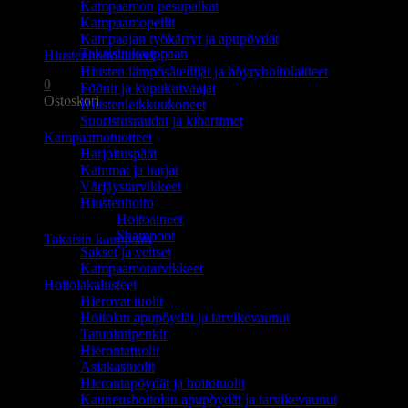
Kampaamon pesupaikat
Ostoskori on tyhjä.
Kampaamopeilit
Kampaajan työkärryt ja apupöydät
Takaisin kauppaan
Hiustenhoitolaitteet
Hiusten lämpösäteilijät ja höyryhoitolaitteet
0
Föönit ja kupukuivaajat
Ostoskori
Hiustenleikkuukoneet
Suoristusraudat ja kihartimet
Kampaamotuotteet
Harjoituspäät
Kammat ja harjat
Värjäystarvikkeet
Hiustenhoito
Ostoskori on tyhjä.
Hoitoaineet
Shampoot
Takaisin kauppaan
Sakset ja veitset
Kampaamotarvikkeet
Hoitolakalusteet
Hierovat tuolit
Hoitolan apupöydät ja tarvikevaunut
Tatuointipenkit
Hierontatuolit
Asiakastuolit
Hierontapöydät ja hoitotuolit
Kauneushoitolan apupöydät ja tarvikevaunut