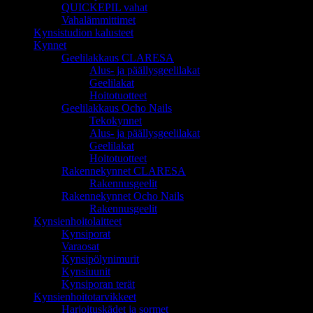
QUICKEPIL vahat
Vahalämmittimet
Kynsistudion kalusteet
Kynnet
Geelilakkaus CLARESA
Alus- ja päällysgeelilakat
Geelilakat
Hoitotuotteet
Geelilakkaus Ocho Nails
Tekokynnet
Alus- ja päällysgeelilakat
Geelilakat
Hoitotuotteet
Rakennekynnet CLARESA
Rakennusgeelit
Rakennekynnet Ocho Nails
Rakennusgeelit
Kynsienhoitolaitteet
Kynsiporat
Varaosat
Kynsipölynimurit
Kynsiuunit
Kynsiporan terät
Kynsienhoitotarvikkeet
Harjoituskädet ja sormet