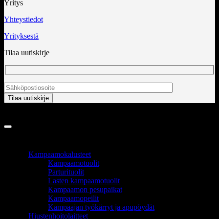
Yritys
Yhteystiedot
Yrityksestä
Tilaa uutiskirje
Copyright 2026 ©
InCart OÜ
TUOTEALUEET
Kampaamokalusteet
Kampaamotuolit
Parturituolit
Lasten kampaamotuolit
Kampaamon pesupaikat
Kampaamopeilit
Kampaajan työkärryt ja apupöydät
Hiustenhoitolaitteet