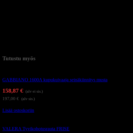
– Terän leveys: 45 mm
– Ajopituus: 0,05 mm
– Paino: 120 g
Kevyt rakenne ja tarkka ajopituus tekevät tästä mallista erinomaisen
työkalun parran ja hiusrajojen viimeistelyyn.
Paino
0,6 kg (kilogramma)
Tutustu myös
Föönit ja kupukuivaajat
GABBIANO 1600A kupukuivaaja seinäkiinnitys musta
158,87
€
(alv ei sis.)
197,00
€
(alv sis.)
Lisää ostoskoriin
Hiustenhoitolaitteet
VALERA Tyvikohotusrauta FRISE