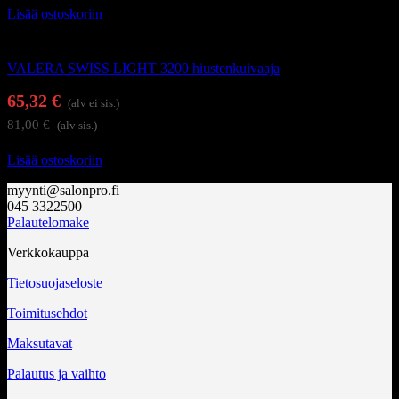
Lisää ostoskoriin
Föönit ja kupukuivaajat
VALERA SWISS LIGHT 3200 hiustenkuivaaja
65,32
€
(alv ei sis.)
81,00
€
(alv sis.)
Lisää ostoskoriin
myynti@salonpro.fi
045 3322500
Palautelomake
Verkkokauppa
Tietosuojaseloste
Toimitusehdot
Maksutavat
Palautus ja vaihto