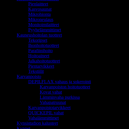
Pienlaitteet
Kasvosaunat
Mikrohionta
Mikroneulaus
Monitoimilaitteet
Pyyhelämmittimet
Kauneushoitolan tuotteet
Tekoripset
Ihonhoitotuotteet
Parafiinihoito
Hoitoaineet
Jalkahoitotuotteet
Pientarvikkeet
Tekstiilit
Karvanpoisto
DEPILFLAX vahaus ja sokerointi
Karvanpoiston hoitotuotteet
Kovat vahat
Lämminvaha purkissa
Vahapatruunat
Karvanpoistotarvikkeet
QUICKEPIL vahat
Vahalämmittimet
Kynsistudion kalusteet
Kynnet