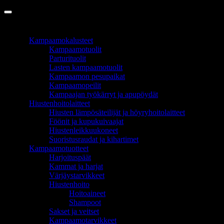
Copyright 2026 ©
InCart OÜ
TUOTEALUEET
Kampaamokalusteet
Kampaamotuolit
Parturituolit
Lasten kampaamotuolit
Kampaamon pesupaikat
Kampaamopeilit
Kampaajan työkärryt ja apupöydät
Hiustenhoitolaitteet
Hiusten lämpösäteilijät ja höyryhoitolaitteet
Föönit ja kupukuivaajat
Hiustenleikkuukoneet
Suoristusraudat ja kihartimet
Kampaamotuotteet
Harjoituspäät
Kammat ja harjat
Värjäystarvikkeet
Hiustenhoito
Hoitoaineet
Shampoot
Sakset ja veitset
Kampaamotarvikkeet