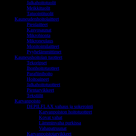
Jalkahoitotuolit
Meikkituolit
Tatuointituolit
Kauneudenhoitolaitteet
Pienlaitteet
Kasvosaunat
Mikrohionta
Mikroneulaus
Monitoimilaitteet
Pyyhelämmittimet
Kauneushoitolan tuotteet
Tekoripset
Ihonhoitotuotteet
Parafiinihoito
Hoitoaineet
Jalkahoitotuotteet
Pientarvikkeet
Tekstiilit
Karvanpoisto
DEPILFLAX vahaus ja sokerointi
Karvanpoiston hoitotuotteet
Kovat vahat
Lämminvaha purkissa
Vahapatruunat
Karvanpoistotarvikkeet