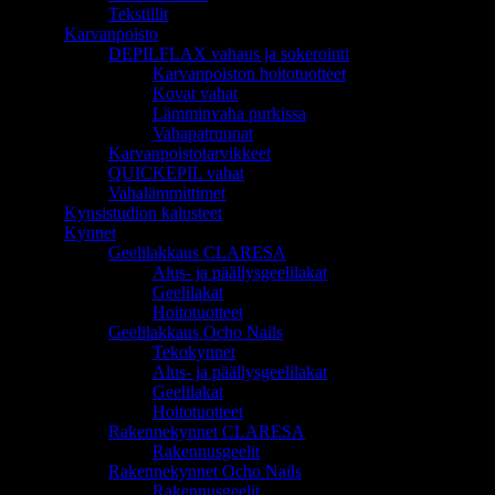
Tekstiilit
Karvanpoisto
DEPILFLAX vahaus ja sokerointi
Karvanpoiston hoitotuotteet
Kovat vahat
Lämminvaha purkissa
Vahapatruunat
Karvanpoistotarvikkeet
QUICKEPIL vahat
Vahalämmittimet
Kynsistudion kalusteet
Kynnet
Geelilakkaus CLARESA
Alus- ja päällysgeelilakat
Geelilakat
Hoitotuotteet
Geelilakkaus Ocho Nails
Tekokynnet
Alus- ja päällysgeelilakat
Geelilakat
Hoitotuotteet
Rakennekynnet CLARESA
Rakennusgeelit
Rakennekynnet Ocho Nails
Rakennusgeelit