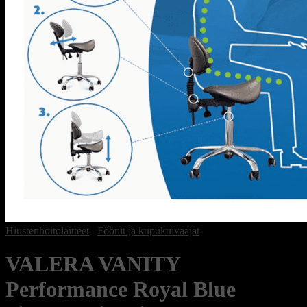
Hiustenhoitolaitteet
/
Föönit ja kupukuivaajat
VALERA VANITY
Performance Royal Blue