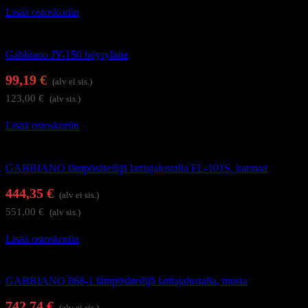
Lisää ostoskoriin
Hiusten lämpösäteilijät ja höyryhoitolaitteet
Gabbiano JY-150 höyrylaite
99,19
€
(alv ei sis.)
123,00
€
(alv sis.)
Lisää ostoskoriin
Hiusten lämpösäteilijät ja höyryhoitolaitteet
GABBIANO lämpösäteilijä lattiajalustalla FL-101S, harmaa
444,35
€
(alv ei sis.)
551,00
€
(alv sis.)
Lisää ostoskoriin
Hiusten lämpösäteilijät ja höyryhoitolaitteet
GABBIANO 868-1 lämpösäteilijä lattiajalustalla, musta
742,74
€
(alv ei sis.)