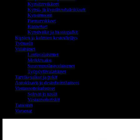
Kynsitarvikkeet
Kynsi- ja kynsinauhaleikkurit
Kynsimuotit
Pientarvikkeet
Rannetuet
Kynsiviilat ja hiontapalkit
Ripsien ja kulmien kestovärjäys
Työtuolit
Valaisimet
Lattiavalaisimet
Meikkivalot
Suurennuslasivalaisimet
Työpöytävalaisimet
Tarvikesalkut ja pakit
Autoklaavit ja desinfiointilaitteet
Vastaanottokalusteet
Sohvat ja tuolit
Vastaanottotiskit
Tatuointi
Varaosat