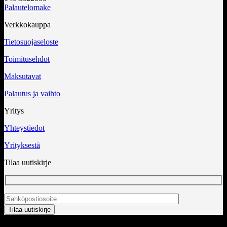
Palautelomake
Verkkokauppa
Tietosuojaseloste
Toimitusehdot
Maksutavat
Palautus ja vaihto
Yritys
Yhteystiedot
Yrityksestä
Tilaa uutiskirje