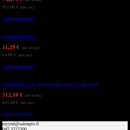
921,00
€
(alv sis.)
Lisää ostoskoriin
Föönit ja kupukuivaajat
Fööniteline FX64
11,29
€
(alv ei sis.)
14,00
€
(alv sis.)
Lisää ostoskoriin
Hiusten lämpösäteilijät ja höyryhoitolaitteet
GABBIANO 628 lämpösäteilijä seisova malli musta
512,10
€
(alv ei sis.)
635,00
€
(alv sis.)
Lisää ostoskoriin
myynti@salonpro.fi
045 3322500