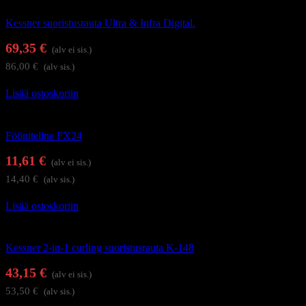
Kessner suoristusrauta Ultra & Infra Digital.
69,35
€
(alv ei sis.)
86,00
€
(alv sis.)
Lisää ostoskoriin
Föönit ja kupukuivaajat
Fööniteline FX24
11,61
€
(alv ei sis.)
14,40
€
(alv sis.)
Lisää ostoskoriin
Hiustenhoitolaitteet
Kessner 2-in-1 curling suoristusrauta K-148
43,15
€
(alv ei sis.)
53,50
€
(alv sis.)