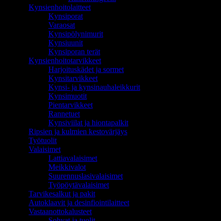
Kynsienhoitolaitteet
Kynsiporat
Varaosat
Kynsipölynimurit
Kynsiuunit
Kynsiporan terät
Kynsienhoitotarvikkeet
Harjoituskädet ja sormet
Kynsitarvikkeet
Kynsi- ja kynsinauhaleikkurit
Kynsimuotit
Pientarvikkeet
Rannetuet
Kynsiviilat ja hiontapalkit
Ripsien ja kulmien kestovärjäys
Työtuolit
Valaisimet
Lattiavalaisimet
Meikkivalot
Suurennuslasivalaisimet
Työpöytävalaisimet
Tarvikesalkut ja pakit
Autoklaavit ja desinfiointilaitteet
Vastaanottokalusteet
Sohvat ja tuolit