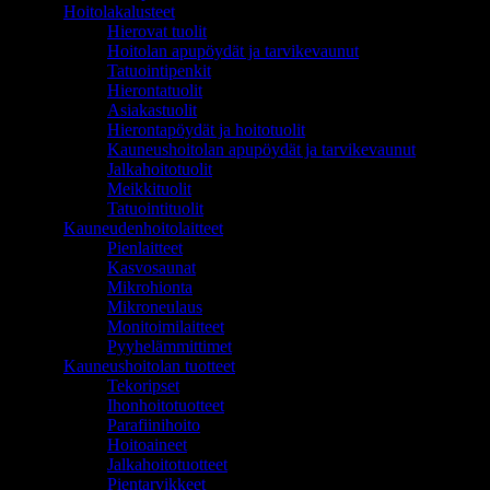
Hoitolakalusteet
Hierovat tuolit
Hoitolan apupöydät ja tarvikevaunut
Tatuointipenkit
Hierontatuolit
Asiakastuolit
Hierontapöydät ja hoitotuolit
Kauneushoitolan apupöydät ja tarvikevaunut
Jalkahoitotuolit
Meikkituolit
Tatuointituolit
Kauneudenhoitolaitteet
Pienlaitteet
Kasvosaunat
Mikrohionta
Mikroneulaus
Monitoimilaitteet
Pyyhelämmittimet
Kauneushoitolan tuotteet
Tekoripset
Ihonhoitotuotteet
Parafiinihoito
Hoitoaineet
Jalkahoitotuotteet
Pientarvikkeet