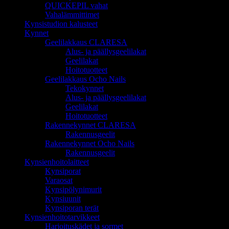
QUICKEPIL vahat
Vahalämmittimet
Kynsistudion kalusteet
Kynnet
Geelilakkaus CLARESA
Alus- ja päällysgeelilakat
Geelilakat
Hoitotuotteet
Geelilakkaus Ocho Nails
Tekokynnet
Alus- ja päällysgeelilakat
Geelilakat
Hoitotuotteet
Rakennekynnet CLARESA
Rakennusgeelit
Rakennekynnet Ocho Nails
Rakennusgeelit
Kynsienhoitolaitteet
Kynsiporat
Varaosat
Kynsipölynimurit
Kynsiuunit
Kynsiporan terät
Kynsienhoitotarvikkeet
Harjoituskädet ja sormet