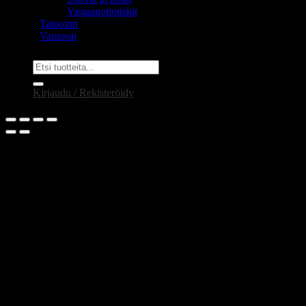
Vastaanottotiskit
Tatuointi
Varaosat
Etsi:
Kirjaudu / Rekisteröidy