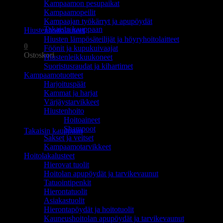
Kampaamon pesupaikat
Ostoskori on tyhjä.
Kampaamopeilit
Kampaajan työkärryt ja apupöydät
Takaisin kauppaan
Hiustenhoitolaitteet
Hiusten lämpösäteilijät ja höyryhoitolaitteet
0
Föönit ja kupukuivaajat
Ostoskori
Hiustenleikkuukoneet
Suoristusraudat ja kihartimet
Kampaamotuotteet
Harjoituspäät
Kammat ja harjat
Värjäystarvikkeet
Hiustenhoito
Ostoskori on tyhjä.
Hoitoaineet
Shampoot
Takaisin kauppaan
Sakset ja veitset
Kampaamotarvikkeet
Hoitolakalusteet
Hierovat tuolit
Hoitolan apupöydät ja tarvikevaunut
Tatuointipenkit
Hierontatuolit
Asiakastuolit
Hierontapöydät ja hoitotuolit
Kauneushoitolan apupöydät ja tarvikevaunut