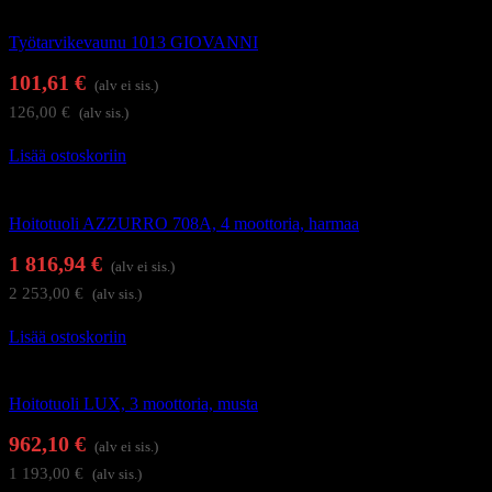
Hoitolakalusteet
Työtarvikevaunu 1013 GIOVANNI
101,61
€
(alv ei sis.)
126,00
€
(alv sis.)
Lisää ostoskoriin
Hierontapöydät ja hoitotuolit
Hoitotuoli AZZURRO 708A, 4 moottoria, harmaa
1 816,94
€
(alv ei sis.)
2 253,00
€
(alv sis.)
Lisää ostoskoriin
Hierontapöydät ja hoitotuolit
Hoitotuoli LUX, 3 moottoria, musta
962,10
€
(alv ei sis.)
1 193,00
€
(alv sis.)