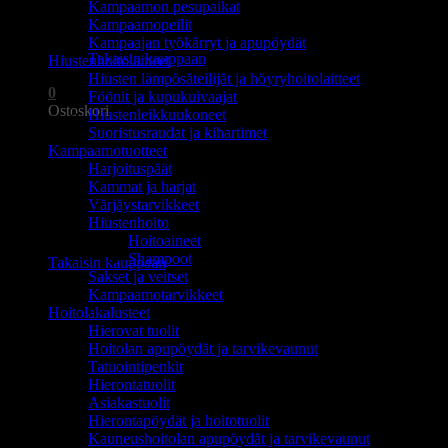
Kampaamon pesupaikat
Ostoskori on tyhjä.
Kampaamopeilit
Kampaajan työkärryt ja apupöydät
Takaisin kauppaan
Hiustenhoitolaitteet
Hiusten lämpösäteilijät ja höyryhoitolaitteet
0
Föönit ja kupukuivaajat
Ostoskori
Hiustenleikkuukoneet
Suoristusraudat ja kihartimet
Kampaamotuotteet
Harjoituspäät
Kammat ja harjat
Värjäystarvikkeet
Hiustenhoito
Ostoskori on tyhjä.
Hoitoaineet
Shampoot
Takaisin kauppaan
Sakset ja veitset
Kampaamotarvikkeet
Hoitolakalusteet
Hierovat tuolit
Hoitolan apupöydät ja tarvikevaunut
Tatuointipenkit
Hierontatuolit
Asiakastuolit
Hierontapöydät ja hoitotuolit
Kauneushoitolan apupöydät ja tarvikevaunut