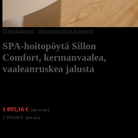
Hoitolakalusteet
/
Hierontapöydät ja hoitotuolit
SPA-hoitopöytä Sillon
Comfort, kermanvaalea,
vaaleanruskea jalusta
1 895,16
€
(alv ei sis.)
2 350,00
€
(alv sis.)
Sillon Comfort on monipuolinen ja teknisesti edistynyt
sähkötoiminen hoitopöytä, joka on optimoitu vaativiin SPA- ja