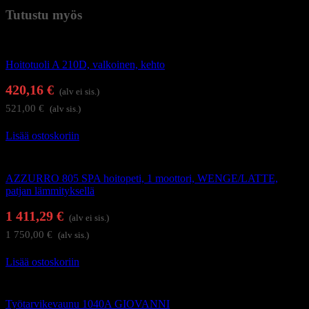
Tutustu myös
Hierontapöydät ja hoitotuolit
Hoitotuoli A 210D, valkoinen, kehto
420,16
€
(alv ei sis.)
521,00
€
(alv sis.)
Lisää ostoskoriin
Hierontapöydät ja hoitotuolit
AZZURRO 805 SPA hoitopeti, 1 moottori, WENGE/LATTE,
patjan lämmityksellä
1 411,29
€
(alv ei sis.)
1 750,00
€
(alv sis.)
Lisää ostoskoriin
Hoitolakalusteet
Työtarvikevaunu 1040A GIOVANNI