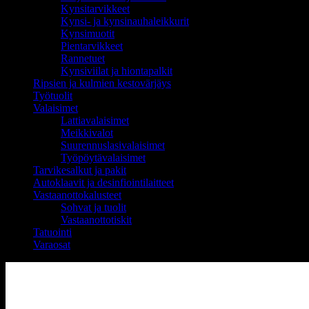
Kynsitarvikkeet
Kynsi- ja kynsinauhaleikkurit
Kynsimuotit
Pientarvikkeet
Rannetuet
Kynsiviilat ja hiontapalkit
Ripsien ja kulmien kestovärjäys
Työtuolit
Valaisimet
Lattiavalaisimet
Meikkivalot
Suurennuslasivalaisimet
Työpöytävalaisimet
Tarvikesalkut ja pakit
Autoklaavit ja desinfiointilaitteet
Vastaanottokalusteet
Sohvat ja tuolit
Vastaanottotiskit
Tatuointi
Varaosat