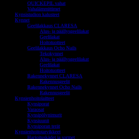
QUICKEPIL vahat
Vahalämmittimet
Kynsistudion kalusteet
Kynnet
Geelilakkaus CLARESA
Alus- ja päällysgeelilakat
Geelilakat
Hoitotuotteet
Geelilakkaus Ocho Nails
Tekokynnet
Alus- ja päällysgeelilakat
Geelilakat
Hoitotuotteet
Rakennekynnet CLARESA
Rakennusgeelit
Rakennekynnet Ocho Nails
Rakennusgeelit
Kynsienhoitolaitteet
Kynsiporat
Varaosat
Kynsipölynimurit
Kynsiuunit
Kynsiporan terät
Kynsienhoitotarvikkeet
Harjoituskädet ja sormet