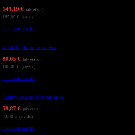
149,19
€
(alv ei sis.)
185,00
€
(alv sis.)
Lisää ostoskoriin
Hoitolakalusteet
Jalkatuki jalkahoitoon, leveä
80,65
€
(alv ei sis.)
100,00
€
(alv sis.)
Lisää ostoskoriin
Hoitolakalusteet
Työtarvikevaunu 084 valkoinen
58,87
€
(alv ei sis.)
73,00
€
(alv sis.)
Lisää ostoskoriin