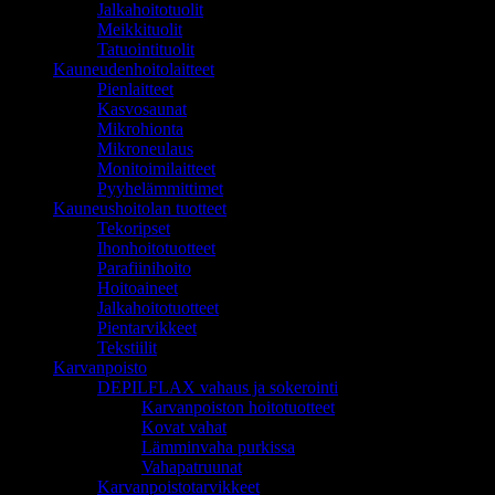
Jalkahoitotuolit
Meikkituolit
Tatuointituolit
Kauneudenhoitolaitteet
Pienlaitteet
Kasvosaunat
Mikrohionta
Mikroneulaus
Monitoimilaitteet
Pyyhelämmittimet
Kauneushoitolan tuotteet
Tekoripset
Ihonhoitotuotteet
Parafiinihoito
Hoitoaineet
Jalkahoitotuotteet
Pientarvikkeet
Tekstiilit
Karvanpoisto
DEPILFLAX vahaus ja sokerointi
Karvanpoiston hoitotuotteet
Kovat vahat
Lämminvaha purkissa
Vahapatruunat
Karvanpoistotarvikkeet