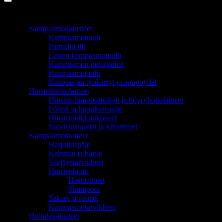
TUOTEALUEET
Kampaamokalusteet
Kampaamotuolit
Parturituolit
Lasten kampaamotuolit
Kampaamon pesupaikat
Kampaamopeilit
Kampaajan työkärryt ja apupöydät
Hiustenhoitolaitteet
Hiusten lämpösäteilijät ja höyryhoitolaitteet
Föönit ja kupukuivaajat
Hiustenleikkuukoneet
Suoristusraudat ja kihartimet
Kampaamotuotteet
Harjoituspäät
Kammat ja harjat
Värjäystarvikkeet
Hiustenhoito
Hoitoaineet
Shampoot
Sakset ja veitset
Kampaamotarvikkeet
Hoitolakalusteet