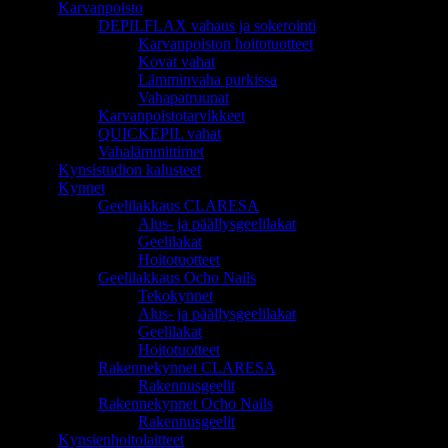
Karvanpoisto
DEPILFLAX vahaus ja sokerointi
Karvanpoiston hoitotuotteet
Kovat vahat
Lämminvaha purkissa
Vahapatruunat
Karvanpoistotarvikkeet
QUICKEPIL vahat
Vahalämmittimet
Kynsistudion kalusteet
Kynnet
Geelilakkaus CLARESA
Alus- ja päällysgeelilakat
Geelilakat
Hoitotuotteet
Geelilakkaus Ocho Nails
Tekokynnet
Alus- ja päällysgeelilakat
Geelilakat
Hoitotuotteet
Rakennekynnet CLARESA
Rakennusgeelit
Rakennekynnet Ocho Nails
Rakennusgeelit
Kynsienhoitolaitteet