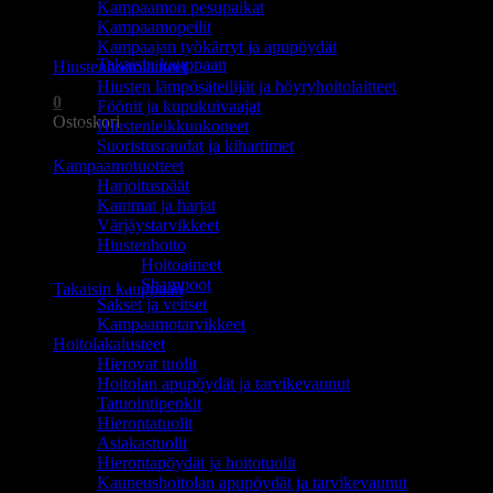
Kampaamon pesupaikat
Ostoskori on tyhjä.
Kampaamopeilit
Kampaajan työkärryt ja apupöydät
Takaisin kauppaan
Hiustenhoitolaitteet
Hiusten lämpösäteilijät ja höyryhoitolaitteet
0
Föönit ja kupukuivaajat
Ostoskori
Hiustenleikkuukoneet
Suoristusraudat ja kihartimet
Kampaamotuotteet
Harjoituspäät
Kammat ja harjat
Värjäystarvikkeet
Hiustenhoito
Ostoskori on tyhjä.
Hoitoaineet
Shampoot
Takaisin kauppaan
Sakset ja veitset
Kampaamotarvikkeet
Hoitolakalusteet
Hierovat tuolit
Hoitolan apupöydät ja tarvikevaunut
Tatuointipenkit
Hierontatuolit
Asiakastuolit
Hierontapöydät ja hoitotuolit
Kauneushoitolan apupöydät ja tarvikevaunut