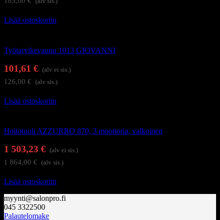
185,00
€
(alv sis.)
Lisää ostoskoriin
Hoitolakalusteet
Työtarvikevaunu 1013 GIOVANNI
101,61
€
(alv ei sis.)
126,00
€
(alv sis.)
Lisää ostoskoriin
Hierontapöydät ja hoitotuolit
Hoitotuoli AZZURRO 870, 3 moottoria, valkoinen
1 503,23
€
(alv ei sis.)
1 864,00
€
(alv sis.)
Lisää ostoskoriin
myynti@salonpro.fi
045 3322500
Palautelomake