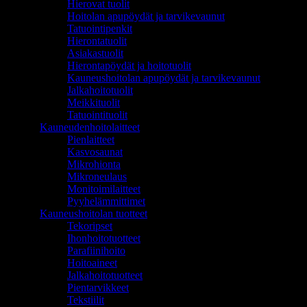
Hierovat tuolit
Hoitolan apupöydät ja tarvikevaunut
Tatuointipenkit
Hierontatuolit
Asiakastuolit
Hierontapöydät ja hoitotuolit
Kauneushoitolan apupöydät ja tarvikevaunut
Jalkahoitotuolit
Meikkituolit
Tatuointituolit
Kauneudenhoitolaitteet
Pienlaitteet
Kasvosaunat
Mikrohionta
Mikroneulaus
Monitoimilaitteet
Pyyhelämmittimet
Kauneushoitolan tuotteet
Tekoripset
Ihonhoitotuotteet
Parafiinihoito
Hoitoaineet
Jalkahoitotuotteet
Pientarvikkeet
Tekstiilit