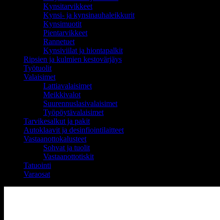
Kynsitarvikkeet
Kynsi- ja kynsinauhaleikkurit
Kynsimuotit
Pientarvikkeet
Rannetuet
Kynsiviilat ja hiontapalkit
Ripsien ja kulmien kestovärjäys
Työtuolit
Valaisimet
Lattiavalaisimet
Meikkivalot
Suurennuslasivalaisimet
Työpöytävalaisimet
Tarvikesalkut ja pakit
Autoklaavit ja desinfiointilaitteet
Vastaanottokalusteet
Sohvat ja tuolit
Vastaanottotiskit
Tatuointi
Varaosat