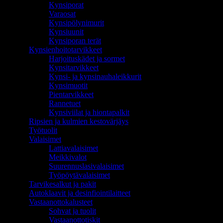
Kynsiporat
Varaosat
Kynsipölynimurit
Kynsiuunit
Kynsiporan terät
Kynsienhoitotarvikkeet
Harjoituskädet ja sormet
Kynsitarvikkeet
Kynsi- ja kynsinauhaleikkurit
Kynsimuotit
Pientarvikkeet
Rannetuet
Kynsiviilat ja hiontapalkit
Ripsien ja kulmien kestovärjäys
Työtuolit
Valaisimet
Lattiavalaisimet
Meikkivalot
Suurennuslasivalaisimet
Työpöytävalaisimet
Tarvikesalkut ja pakit
Autoklaavit ja desinfiointilaitteet
Vastaanottokalusteet
Sohvat ja tuolit
Vastaanottotiskit