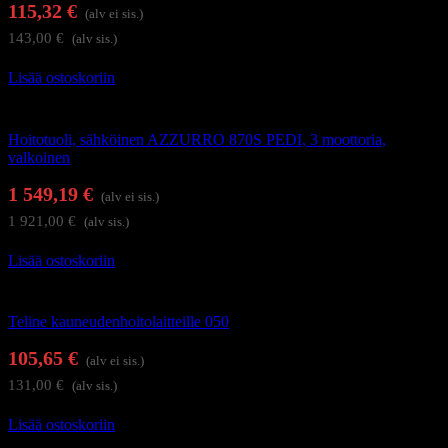
115,32
€
(alv ei sis.)
143,00
€
(alv sis.)
Lisää ostoskoriin
Hoitolakalusteet
Hoitotuoli, sähköinen AZZURRO 870S PEDI, 3 moottoria,
valkoinen
1 549,19
€
(alv ei sis.)
1 921,00
€
(alv sis.)
Lisää ostoskoriin
Hoitolakalusteet
Teline kauneudenhoitolaitteille 050
105,65
€
(alv ei sis.)
131,00
€
(alv sis.)
Lisää ostoskoriin