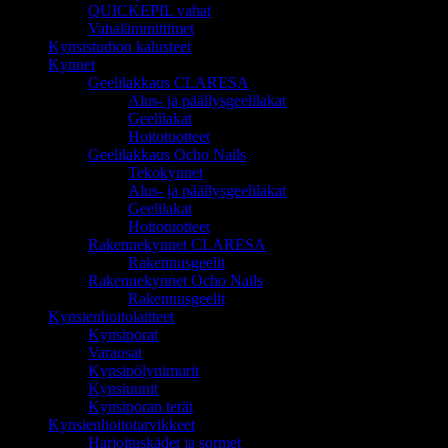
QUICKEPIL vahat
Vahalämmittimet
Kynsistudion kalusteet
Kynnet
Geelilakkaus CLARESA
Alus- ja päällysgeelilakat
Geelilakat
Hoitotuotteet
Geelilakkaus Ocho Nails
Tekokynnet
Alus- ja päällysgeelilakat
Geelilakat
Hoitotuotteet
Rakennekynnet CLARESA
Rakennusgeelit
Rakennekynnet Ocho Nails
Rakennusgeelit
Kynsienhoitolaitteet
Kynsiporat
Varaosat
Kynsipölynimurit
Kynsiuunit
Kynsiporan terät
Kynsienhoitotarvikkeet
Harjoituskädet ja sormet