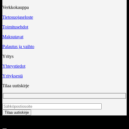
Verkkokauppa
Tietosuojaseloste
Toimitusehdot
Maksutavat
Palautus ja vaihto
Yritys
Yhteystiedot
Yrityksestä
Tilaa uutiskirje
Copyright 2026 ©
InCart OÜ