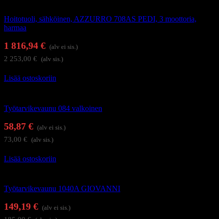
Hoitolakalusteet
Hoitotuoli, sähköinen, AZZURRO 708AS PEDI, 3 moottoria,
harmaa
1 816,94
€
(alv ei sis.)
2 253,00
€
(alv sis.)
Lisää ostoskoriin
Hoitolakalusteet
Työtarvikevaunu 084 valkoinen
58,87
€
(alv ei sis.)
73,00
€
(alv sis.)
Lisää ostoskoriin
Hoitolakalusteet
Työtarvikevaunu 1040A GIOVANNI
149,19
€
(alv ei sis.)