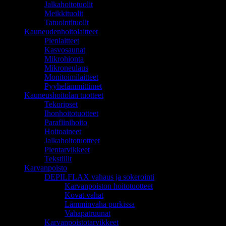
Jalkahoitotuolit
Meikkituolit
Tatuointituolit
Kauneudenhoitolaitteet
Pienlaitteet
Kasvosaunat
Mikrohionta
Mikroneulaus
Monitoimilaitteet
Pyyhelämmittimet
Kauneushoitolan tuotteet
Tekoripset
Ihonhoitotuotteet
Parafiinihoito
Hoitoaineet
Jalkahoitotuotteet
Pientarvikkeet
Tekstiilit
Karvanpoisto
DEPILFLAX vahaus ja sokerointi
Karvanpoiston hoitotuotteet
Kovat vahat
Lämminvaha purkissa
Vahapatruunat
Karvanpoistotarvikkeet