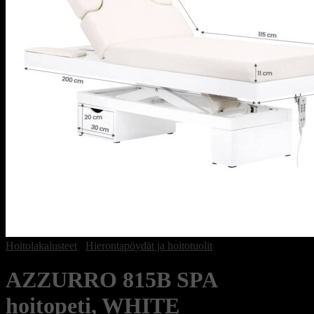
Hoitolakalusteet
/
Hierontapöydät ja hoitotuolit
AZZURRO 815B SPA
hoitopeti, WHITE