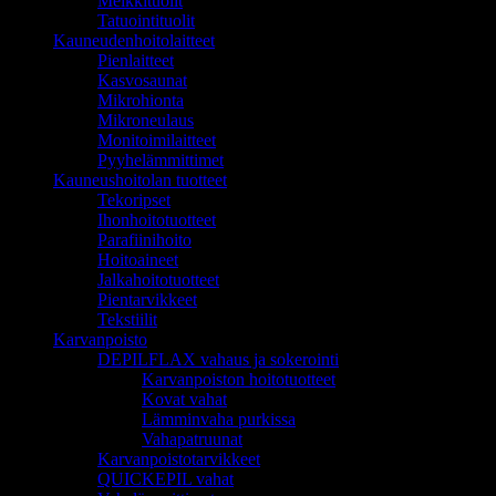
Meikkituolit
Tatuointituolit
Kauneudenhoitolaitteet
Pienlaitteet
Kasvosaunat
Mikrohionta
Mikroneulaus
Monitoimilaitteet
Pyyhelämmittimet
Kauneushoitolan tuotteet
Tekoripset
Ihonhoitotuotteet
Parafiinihoito
Hoitoaineet
Jalkahoitotuotteet
Pientarvikkeet
Tekstiilit
Karvanpoisto
DEPILFLAX vahaus ja sokerointi
Karvanpoiston hoitotuotteet
Kovat vahat
Lämminvaha purkissa
Vahapatruunat
Karvanpoistotarvikkeet
QUICKEPIL vahat