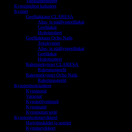
Vahalämmittimet
Kynsistudion kalusteet
Kynnet
Geelilakkaus CLARESA
Alus- ja päällysgeelilakat
Geelilakat
Hoitotuotteet
Geelilakkaus Ocho Nails
Tekokynnet
Alus- ja päällysgeelilakat
Geelilakat
Hoitotuotteet
Rakennekynnet CLARESA
Rakennusgeelit
Rakennekynnet Ocho Nails
Rakennusgeelit
Kynsienhoitolaitteet
Kynsiporat
Varaosat
Kynsipölynimurit
Kynsiuunit
Kynsiporan terät
Kynsienhoitotarvikkeet
Harjoituskädet ja sormet
Kynsitarvikkeet