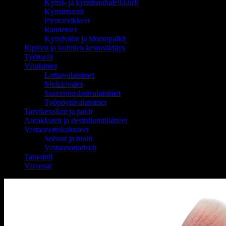
Kynsi- ja kynsinauhaleikkurit
Kynsimuotit
Pientarvikkeet
Rannetuet
Kynsiviilat ja hiontapalkit
Ripsien ja kulmien kestovärjäys
Työtuolit
Valaisimet
Lattiavalaisimet
Meikkivalot
Suurennuslasivalaisimet
Työpöytävalaisimet
Tarvikesalkut ja pakit
Autoklaavit ja desinfiointilaitteet
Vastaanottokalusteet
Sohvat ja tuolit
Vastaanottotiskit
Tatuointi
Varaosat