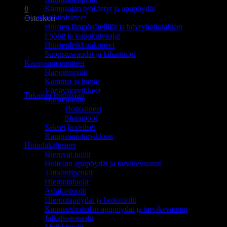
Kampaajan työkärryt ja apupöydät
0
Hiustenhoitolaitteet
Ostoskori
Hiusten lämpösäteilijät ja höyryhoitolaitteet
Föönit ja kupukuivaajat
Hiustenleikkuukoneet
Suoristusraudat ja kihartimet
Kampaamotuotteet
Harjoituspäät
Ostoskori on tyhjä.
Kammat ja harjat
Värjäystarvikkeet
Takaisin kauppaan
Hiustenhoito
Hoitoaineet
Shampoot
Sakset ja veitset
Kampaamotarvikkeet
Hoitolakalusteet
Hierovat tuolit
Hoitolan apupöydät ja tarvikevaunut
Tatuointipenkit
Hierontatuolit
Asiakastuolit
Hierontapöydät ja hoitotuolit
Kauneushoitolan apupöydät ja tarvikevaunut
Jalkahoitotuolit