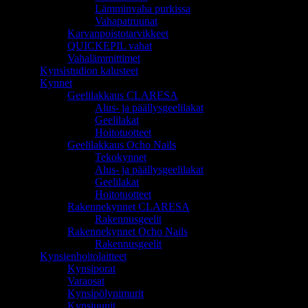
Lämminvaha purkissa
Vahapatruunat
Karvanpoistotarvikkeet
QUICKEPIL vahat
Vahalämmittimet
Kynsistudion kalusteet
Kynnet
Geelilakkaus CLARESA
Alus- ja päällysgeelilakat
Geelilakat
Hoitotuotteet
Geelilakkaus Ocho Nails
Tekokynnet
Alus- ja päällysgeelilakat
Geelilakat
Hoitotuotteet
Rakennekynnet CLARESA
Rakennusgeelit
Rakennekynnet Ocho Nails
Rakennusgeelit
Kynsienhoitolaitteet
Kynsiporat
Varaosat
Kynsipölynimurit
Kynsiuunit