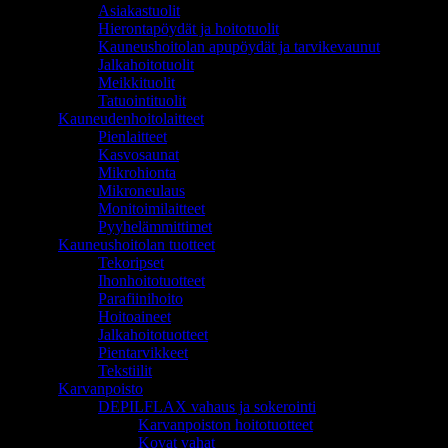
Asiakastuolit
Hierontapöydät ja hoitotuolit
Kauneushoitolan apupöydät ja tarvikevaunut
Jalkahoitotuolit
Meikkituolit
Tatuointituolit
Kauneudenhoitolaitteet
Pienlaitteet
Kasvosaunat
Mikrohionta
Mikroneulaus
Monitoimilaitteet
Pyyhelämmittimet
Kauneushoitolan tuotteet
Tekoripset
Ihonhoitotuotteet
Parafiinihoito
Hoitoaineet
Jalkahoitotuotteet
Pientarvikkeet
Tekstiilit
Karvanpoisto
DEPILFLAX vahaus ja sokerointi
Karvanpoiston hoitotuotteet
Kovat vahat