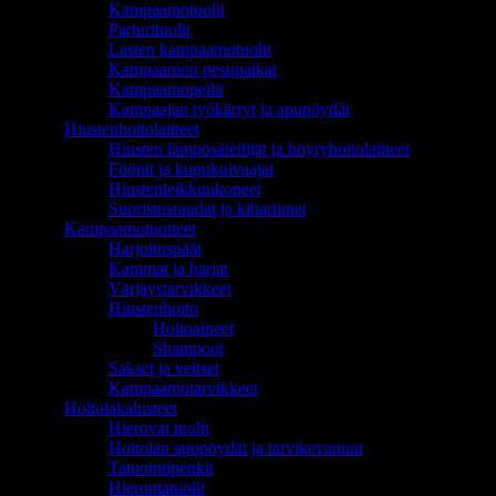
Kampaamotuolit
Parturituolit
Lasten kampaamotuolit
Kampaamon pesupaikat
Kampaamopeilit
Kampaajan työkärryt ja apupöydät
Hiustenhoitolaitteet
Hiusten lämpösäteilijät ja höyryhoitolaitteet
Föönit ja kupukuivaajat
Hiustenleikkuukoneet
Suoristusraudat ja kihartimet
Kampaamotuotteet
Harjoituspäät
Kammat ja harjat
Värjäystarvikkeet
Hiustenhoito
Hoitoaineet
Shampoot
Sakset ja veitset
Kampaamotarvikkeet
Hoitolakalusteet
Hierovat tuolit
Hoitolan apupöydät ja tarvikevaunut
Tatuointipenkit
Hierontatuolit