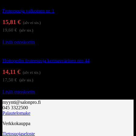
Kauneushoitolan tuotteet
Froteesuoja valkoinen nr. 1
15,81
€
(alv ei sis.)
19,60
€
(alv sis.)
Lisää ostoskoriin
Kauneushoitolan tuotteet
Hoitopedin froteesuoja kermanvärinen nro 44
14,11
€
(alv ei sis.)
17,50
€
(alv sis.)
Lisää ostoskoriin
myynti@salonpro.fi
045 3322500
Palautelomake
Verkkokauppa
Tietosuojaseloste