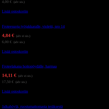
4,00
€
(alv sis.)
Lisää ostoskoriin
Kauneushoitolan tuotteet
Froteesuoja työjakkaralle, violetti, nro 14
4,84
€
(alv ei sis.)
6,00
€
(alv sis.)
Lisää ostoskoriin
Kauneushoitolan tuotteet
Froteelakana hoitopöydälle, harmaa
14,11
€
(alv ei sis.)
17,50
€
(alv sis.)
Lisää ostoskoriin
Jalkahoitotuotteet
Jalkahöylä, ruostumattomasta teräksestä