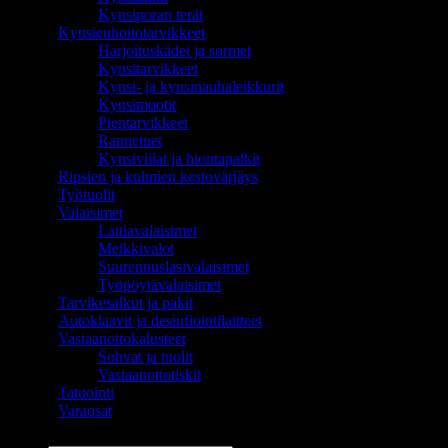
Kynsiporan terät
Kynsienhoitotarvikkeet
Harjoituskädet ja sormet
Kynsitarvikkeet
Kynsi- ja kynsinauhaleikkurit
Kynsimuotit
Pientarvikkeet
Rannetuet
Kynsiviilat ja hiontapalkit
Ripsien ja kulmien kestovärjäys
Työtuolit
Valaisimet
Lattiavalaisimet
Meikkivalot
Suurennuslasivalaisimet
Työpöytävalaisimet
Tarvikesalkut ja pakit
Autoklaavit ja desinfiointilaitteet
Vastaanottokalusteet
Sohvat ja tuolit
Vastaanottotiskit
Tatuointi
Varaosat