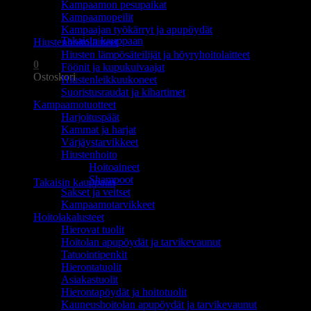
Kampaamon pesupaikat
Ostoskori on tyhjä.
Kampaamopeilit
Kampaajan työkärryt ja apupöydät
Takaisin kauppaan
Hiustenhoitolaitteet
Hiusten lämpösäteilijät ja höyryhoitolaitteet
0
Föönit ja kupukuivaajat
Ostoskori
Hiustenleikkuukoneet
Suoristusraudat ja kihartimet
Kampaamotuotteet
Harjoituspäät
Kammat ja harjat
Värjäystarvikkeet
Hiustenhoito
Ostoskori on tyhjä.
Hoitoaineet
Shampoot
Takaisin kauppaan
Sakset ja veitset
Kampaamotarvikkeet
Hoitolakalusteet
Hierovat tuolit
Hoitolan apupöydät ja tarvikevaunut
Tatuointipenkit
Hierontatuolit
Asiakastuolit
Hierontapöydät ja hoitotuolit
Kauneushoitolan apupöydät ja tarvikevaunut