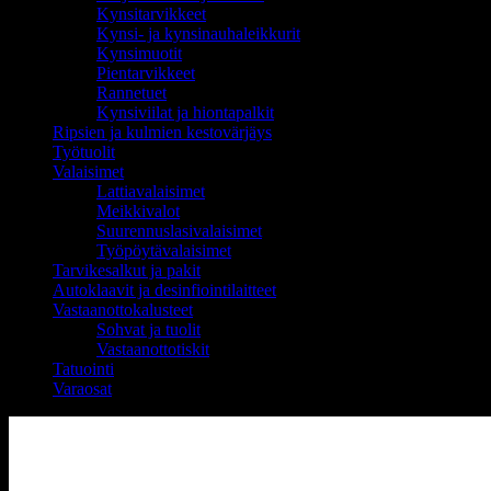
Kynsitarvikkeet
Kynsi- ja kynsinauhaleikkurit
Kynsimuotit
Pientarvikkeet
Rannetuet
Kynsiviilat ja hiontapalkit
Ripsien ja kulmien kestovärjäys
Työtuolit
Valaisimet
Lattiavalaisimet
Meikkivalot
Suurennuslasivalaisimet
Työpöytävalaisimet
Tarvikesalkut ja pakit
Autoklaavit ja desinfiointilaitteet
Vastaanottokalusteet
Sohvat ja tuolit
Vastaanottotiskit
Tatuointi
Varaosat