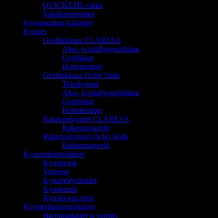
QUICKEPIL vahat
Vahalämmittimet
Kynsistudion kalusteet
Kynnet
Geelilakkaus CLARESA
Alus- ja päällysgeelilakat
Geelilakat
Hoitotuotteet
Geelilakkaus Ocho Nails
Tekokynnet
Alus- ja päällysgeelilakat
Geelilakat
Hoitotuotteet
Rakennekynnet CLARESA
Rakennusgeelit
Rakennekynnet Ocho Nails
Rakennusgeelit
Kynsienhoitolaitteet
Kynsiporat
Varaosat
Kynsipölynimurit
Kynsiuunit
Kynsiporan terät
Kynsienhoitotarvikkeet
Harjoituskädet ja sormet