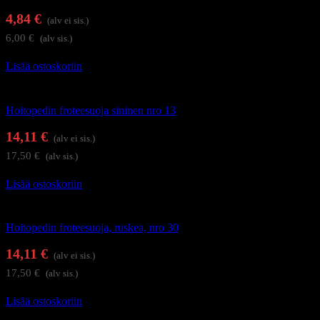
4,84
€
(alv ei sis.)
6,00
€
(alv sis.)
Lisää ostoskoriin
Kauneushoitolan tuotteet
Hoitopedin froteesuoja sininen nro 13
14,11
€
(alv ei sis.)
17,50
€
(alv sis.)
Lisää ostoskoriin
Kauneushoitolan tuotteet
Hoitopedin froteesuoja, ruskea, nro 30
14,11
€
(alv ei sis.)
17,50
€
(alv sis.)
Lisää ostoskoriin