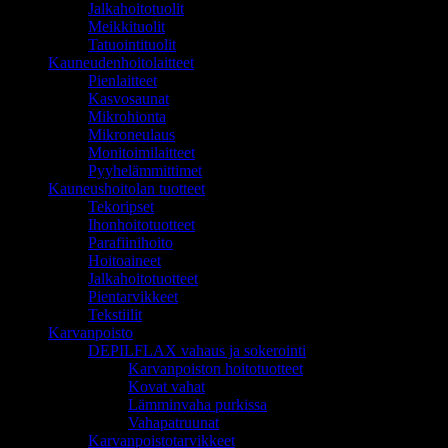
Jalkahoitotuolit
Meikkituolit
Tatuointituolit
Kauneudenhoitolaitteet
Pienlaitteet
Kasvosaunat
Mikrohionta
Mikroneulaus
Monitoimilaitteet
Pyyhelämmittimet
Kauneushoitolan tuotteet
Tekoripset
Ihonhoitotuotteet
Parafiinihoito
Hoitoaineet
Jalkahoitotuotteet
Pientarvikkeet
Tekstiilit
Karvanpoisto
DEPILFLAX vahaus ja sokerointi
Karvanpoiston hoitotuotteet
Kovat vahat
Lämminvaha purkissa
Vahapatruunat
Karvanpoistotarvikkeet