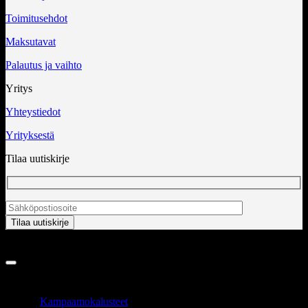
Toimitusehdot
Maksutavat
Palautus ja vaihto
Yritys
Yhteystiedot
Yrityksestä
Tilaa uutiskirje
Copyright 2026 ©
InCart OÜ
TUOTEALUEET
Kampaamokalusteet