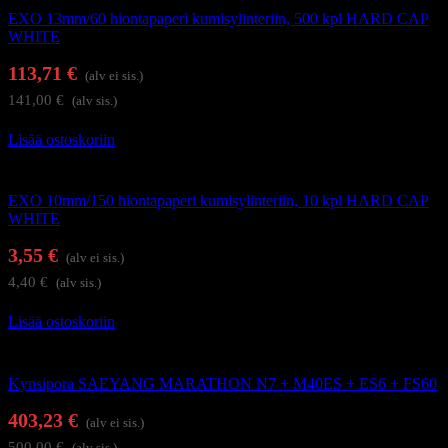
EXO 13mm/60 hiontapaperi kumisylinteriin, 500 kpl HARD CAP
WHITE
113,71
€
(alv ei sis.)
141,00
€
(alv sis.)
Lisää ostoskoriin
Kynsienhoitolaitteet
EXO 10mm/150 hiontapaperi kumisylinteriin, 10 kpl HARD CAP
WHITE
3,55
€
(alv ei sis.)
4,40
€
(alv sis.)
Lisää ostoskoriin
Kynsienhoitolaitteet
Kynsipora SAEYANG MARATHON N7 + M40ES + ES6 + FS60
403,23
€
(alv ei sis.)
500,00
€
(alv sis.)