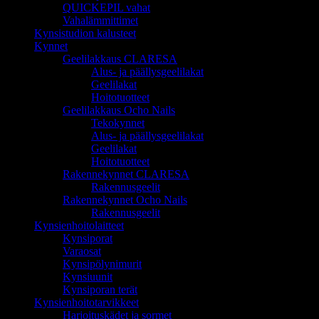
QUICKEPIL vahat
Vahalämmittimet
Kynsistudion kalusteet
Kynnet
Geelilakkaus CLARESA
Alus- ja päällysgeelilakat
Geelilakat
Hoitotuotteet
Geelilakkaus Ocho Nails
Tekokynnet
Alus- ja päällysgeelilakat
Geelilakat
Hoitotuotteet
Rakennekynnet CLARESA
Rakennusgeelit
Rakennekynnet Ocho Nails
Rakennusgeelit
Kynsienhoitolaitteet
Kynsiporat
Varaosat
Kynsipölynimurit
Kynsiuunit
Kynsiporan terät
Kynsienhoitotarvikkeet
Harjoituskädet ja sormet