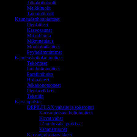
Jalkahoitotuolit
Meikkituolit
Tatuointituolit
Kauneudenhoitolaitteet
Pienlaitteet
Kasvosaunat
Mikrohionta
Mikroneulaus
Monitoimilaitteet
Pyyhelämmittimet
Kauneushoitolan tuotteet
Tekoripset
Ihonhoitotuotteet
Parafiinihoito
Hoitoaineet
Jalkahoitotuotteet
Pientarvikkeet
Tekstiilit
Karvanpoisto
DEPILFLAX vahaus ja sokerointi
Karvanpoiston hoitotuotteet
Kovat vahat
Lämminvaha purkissa
Vahapatruunat
Karvanpoistotarvikkeet