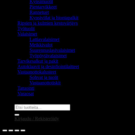
Kynsimuotit
Pientarvikkeet
Rannetuet
Kynsiviilat ja hiontapalkit
Ripsien ja kulmien kestovärjäys
Työtuolit
Valaisimet
Lattiavalaisimet
Meikkivalot
Suurennuslasivalaisimet
Työpöytävalaisimet
Tarvikesalkut ja pakit
Autoklaavit ja desinfiointilaitteet
Vastaanottokalusteet
Sohvat ja tuolit
Vastaanottotiskit
Tatuointi
Varaosat
Etsi:
Kirjaudu / Rekisteröidy