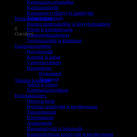
Kampaamon pesupaikat
Ostoskori on tyhjä.
Kampaamopeilit
Kampaajan työkärryt ja apupöydät
Takaisin kauppaan
Hiustenhoitolaitteet
Hiusten lämpösäteilijät ja höyryhoitolaitteet
0
Föönit ja kupukuivaajat
Ostoskori
Hiustenleikkuukoneet
Suoristusraudat ja kihartimet
Kampaamotuotteet
Harjoituspäät
Kammat ja harjat
Värjäystarvikkeet
Hiustenhoito
Ostoskori on tyhjä.
Hoitoaineet
Shampoot
Takaisin kauppaan
Sakset ja veitset
Kampaamotarvikkeet
Hoitolakalusteet
Hierovat tuolit
Hoitolan apupöydät ja tarvikevaunut
Tatuointipenkit
Hierontatuolit
Asiakastuolit
Hierontapöydät ja hoitotuolit
Kauneushoitolan apupöydät ja tarvikevaunut