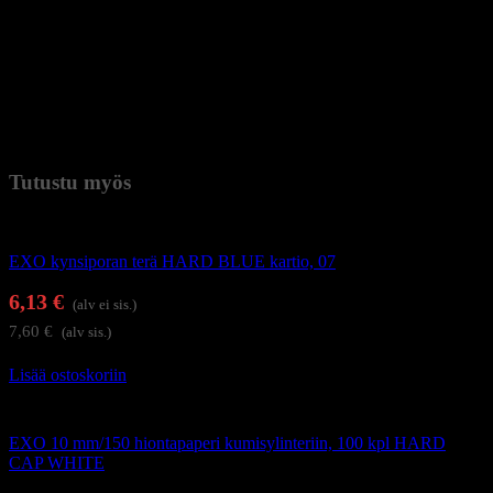
Väri: valkoinen
Materiaali: muovi
Takuu: 12 kuukautta
Paino
0,6 kg (kilogramma)
Tutustu myös
Kynsienhoitolaitteet
EXO kynsiporan terä HARD BLUE kartio, 07
6,13
€
(alv ei sis.)
7,60
€
(alv sis.)
Lisää ostoskoriin
Kynsienhoitolaitteet
EXO 10 mm/150 hiontapaperi kumisylinteriin, 100 kpl HARD
CAP WHITE