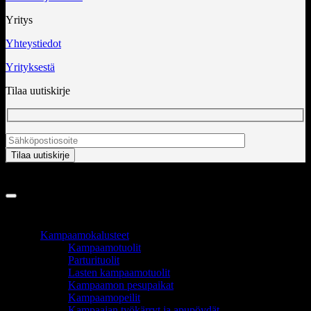
Yritys
Yhteystiedot
Yrityksestä
Tilaa uutiskirje
Copyright 2026 ©
InCart OÜ
TUOTEALUEET
Kampaamokalusteet
Kampaamotuolit
Parturituolit
Lasten kampaamotuolit
Kampaamon pesupaikat
Kampaamopeilit
Kampaajan työkärryt ja apupöydät