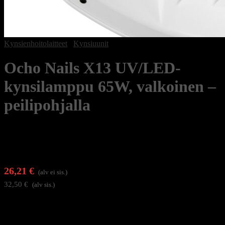
Kynsienhoitolaitteet
/
Kynsiuunit
Ocho Nails X13 UV/LED-
kynsilamppu 65W, valkoinen –
peilipohjalla
26,21
€
(alv ei sis.)
32,50
€
(alv sis.)
Tehokas lamppu täydelliseen manikyyriin ja pedikyyriin
Ocho Nails X13kynsilamppu peilipohjalla mahdollistaa
ammattimaisen kynsihoidon helposti kotona tai salongissa. Lamppu