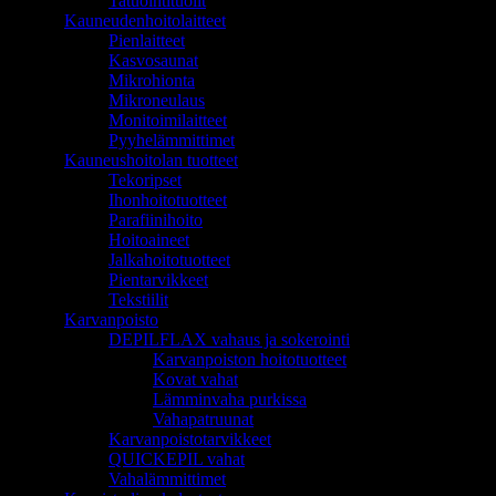
Tatuointituolit
Kauneudenhoitolaitteet
Pienlaitteet
Kasvosaunat
Mikrohionta
Mikroneulaus
Monitoimilaitteet
Pyyhelämmittimet
Kauneushoitolan tuotteet
Tekoripset
Ihonhoitotuotteet
Parafiinihoito
Hoitoaineet
Jalkahoitotuotteet
Pientarvikkeet
Tekstiilit
Karvanpoisto
DEPILFLAX vahaus ja sokerointi
Karvanpoiston hoitotuotteet
Kovat vahat
Lämminvaha purkissa
Vahapatruunat
Karvanpoistotarvikkeet
QUICKEPIL vahat
Vahalämmittimet