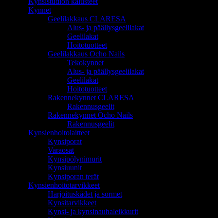
Kynsistudion kalusteet
Kynnet
Geelilakkaus CLARESA
Alus- ja päällysgeelilakat
Geelilakat
Hoitotuotteet
Geelilakkaus Ocho Nails
Tekokynnet
Alus- ja päällysgeelilakat
Geelilakat
Hoitotuotteet
Rakennekynnet CLARESA
Rakennusgeelit
Rakennekynnet Ocho Nails
Rakennusgeelit
Kynsienhoitolaitteet
Kynsiporat
Varaosat
Kynsipölynimurit
Kynsiuunit
Kynsiporan terät
Kynsienhoitotarvikkeet
Harjoituskädet ja sormet
Kynsitarvikkeet
Kynsi- ja kynsinauhaleikkurit