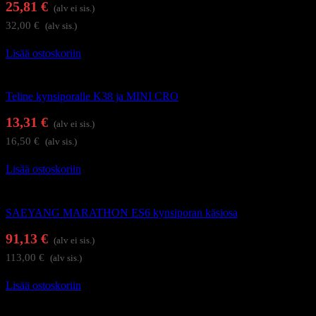
25,81
€
(alv ei sis.)
32,00
€
(alv sis.)
Lisää ostoskoriin
Kynsienhoitolaitteet
Teline kynsiporalle K38 ja MINI CRO
13,31
€
(alv ei sis.)
16,50
€
(alv sis.)
Lisää ostoskoriin
Kynsienhoitolaitteet
SAEYANG MARATHON ES6 kynsiporan käsiosa
91,13
€
(alv ei sis.)
113,00
€
(alv sis.)
Lisää ostoskoriin
Kynsienhoitolaitteet