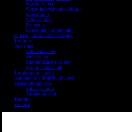
Kynsitarvikkeet
Kynsi- ja kynsinauhaleikkurit
Kynsimuotit
Pientarvikkeet
Rannetuet
Kynsiviilat ja hiontapalkit
Ripsien ja kulmien kestovärjäys
Työtuolit
Valaisimet
Lattiavalaisimet
Meikkivalot
Suurennuslasivalaisimet
Työpöytävalaisimet
Tarvikesalkut ja pakit
Autoklaavit ja desinfiointilaitteet
Vastaanottokalusteet
Sohvat ja tuolit
Vastaanottotiskit
Tatuointi
Varaosat