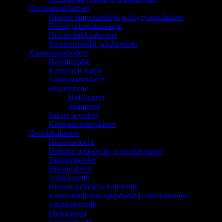
Hiustenhoitolaitteet
Hiusten lämpösäteilijät ja höyryhoitolaitteet
Föönit ja kupukuivaajat
Hiustenleikkuukoneet
Suoristusraudat ja kihartimet
Kampaamotuotteet
Harjoituspäät
Kammat ja harjat
Värjäystarvikkeet
Hiustenhoito
Hoitoaineet
Shampoot
Sakset ja veitset
Kampaamotarvikkeet
Hoitolakalusteet
Hierovat tuolit
Hoitolan apupöydät ja tarvikevaunut
Tatuointipenkit
Hierontatuolit
Asiakastuolit
Hierontapöydät ja hoitotuolit
Kauneushoitolan apupöydät ja tarvikevaunut
Jalkahoitotuolit
Meikkituolit