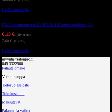
Lisää ostoskoriin
Kynsienhoitolaitteet
EXO kynsiporan terä HARD BLUE kartio tavallinen, 03
6,13
€
(alv ei sis.)
7,60
€
(alv sis.)
Lisää ostoskoriin
myynti@salonpro.fi
045 3322500
Palautelomake
Verkkokauppa
Tietosuojaseloste
Toimitusehdot
Maksutavat
Palautus ja vaihto