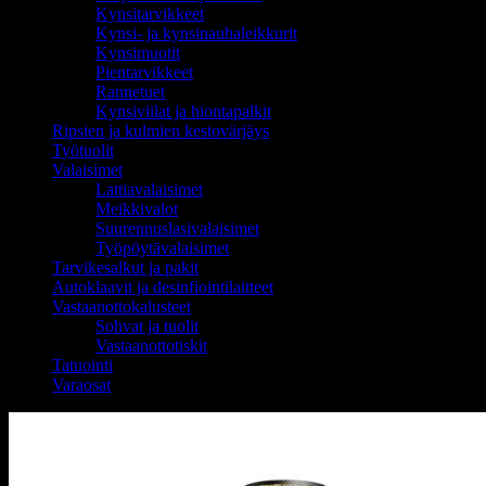
Kynsitarvikkeet
Kynsi- ja kynsinauhaleikkurit
Kynsimuotit
Pientarvikkeet
Rannetuet
Kynsiviilat ja hiontapalkit
Ripsien ja kulmien kestovärjäys
Työtuolit
Valaisimet
Lattiavalaisimet
Meikkivalot
Suurennuslasivalaisimet
Työpöytävalaisimet
Tarvikesalkut ja pakit
Autoklaavit ja desinfiointilaitteet
Vastaanottokalusteet
Sohvat ja tuolit
Vastaanottotiskit
Tatuointi
Varaosat