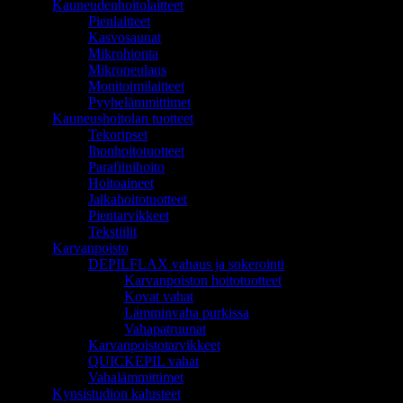
Kauneudenhoitolaitteet
Pienlaitteet
Kasvosaunat
Mikrohionta
Mikroneulaus
Monitoimilaitteet
Pyyhelämmittimet
Kauneushoitolan tuotteet
Tekoripset
Ihonhoitotuotteet
Parafiinihoito
Hoitoaineet
Jalkahoitotuotteet
Pientarvikkeet
Tekstiilit
Karvanpoisto
DEPILFLAX vahaus ja sokerointi
Karvanpoiston hoitotuotteet
Kovat vahat
Lämminvaha purkissa
Vahapatruunat
Karvanpoistotarvikkeet
QUICKEPIL vahat
Vahalämmittimet
Kynsistudion kalusteet