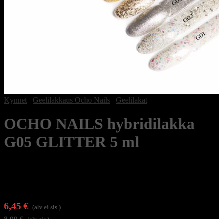
Kynnet
/
Geelilakkaus Ocho Nails
/
Geelilakat
OCHO NAILS hybridilakka
G05 GLITTER 5 ml
6,45
€
(alv ei sis.)
8,00
€