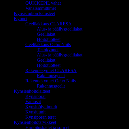
QUICKEPIL vahat
Vahalämmittimet
Kynsistudion kalusteet
Kynnet
Geelilakkaus CLARESA
Alus- ja päällysgeelilakat
Geelilakat
Hoitotuotteet
Geelilakkaus Ocho Nails
Tekokynnet
Alus- ja päällysgeelilakat
Geelilakat
Hoitotuotteet
Rakennekynnet CLARESA
Rakennusgeelit
Rakennekynnet Ocho Nails
Rakennusgeelit
Kynsienhoitolaitteet
Kynsiporat
Varaosat
Kynsipölynimurit
Kynsiuunit
Kynsiporan terät
Kynsienhoitotarvikkeet
Harjoituskädet ja sormet