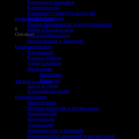
Kampaamon pesupaikat
Ostoskori on tyhjä.
Kampaamopeilit
Kampaajan työkärryt ja apupöydät
Takaisin kauppaan
Hiustenhoitolaitteet
Hiusten lämpösäteilijät ja höyryhoitolaitteet
0
Föönit ja kupukuivaajat
Ostoskori
Hiustenleikkuukoneet
Suoristusraudat ja kihartimet
Kampaamotuotteet
Harjoituspäät
Kammat ja harjat
Värjäystarvikkeet
Hiustenhoito
Ostoskori on tyhjä.
Hoitoaineet
Shampoot
Takaisin kauppaan
Sakset ja veitset
Kampaamotarvikkeet
Hoitolakalusteet
Hierovat tuolit
Hoitolan apupöydät ja tarvikevaunut
Tatuointipenkit
Hierontatuolit
Asiakastuolit
Hierontapöydät ja hoitotuolit
Kauneushoitolan apupöydät ja tarvikevaunut