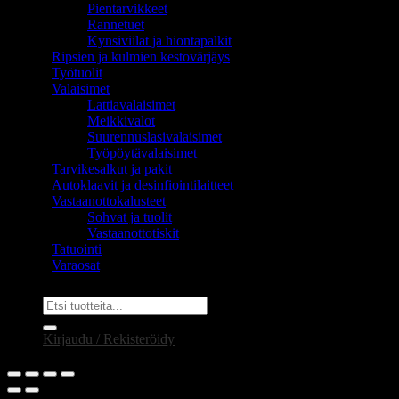
Pientarvikkeet
Rannetuet
Kynsiviilat ja hiontapalkit
Ripsien ja kulmien kestovärjäys
Työtuolit
Valaisimet
Lattiavalaisimet
Meikkivalot
Suurennuslasivalaisimet
Työpöytävalaisimet
Tarvikesalkut ja pakit
Autoklaavit ja desinfiointilaitteet
Vastaanottokalusteet
Sohvat ja tuolit
Vastaanottotiskit
Tatuointi
Varaosat
Etsi:
Kirjaudu / Rekisteröidy