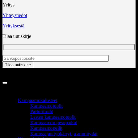
Yritys
Yhteystiedot
Yrityksestä
Tilaa uutiskirje
Copyright 2026 ©
InCart OÜ
TUOTEALUEET
Kampaamokalusteet
Kampaamotuolit
Parturituolit
Lasten kampaamotuolit
Kampaamon pesupaikat
Kampaamopeilit
Kampaajan työkärryt ja apupöydät