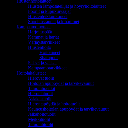
Hiustenhoitolaitteet
Hiusten lämpösäteilijät ja höyryhoitolaitteet
Föönit ja kupukuivaajat
Hiustenleikkuukoneet
Suoristusraudat ja kihartimet
Kampaamotuotteet
Harjoituspäät
Kammat ja harjat
Värjäystarvikkeet
Hiustenhoito
Hoitoaineet
Shampoot
Sakset ja veitset
Kampaamotarvikkeet
Hoitolakalusteet
Hierovat tuolit
Hoitolan apupöydät ja tarvikevaunut
Tatuointipenkit
Hierontatuolit
Asiakastuolit
Hierontapöydät ja hoitotuolit
Kauneushoitolan apupöydät ja tarvikevaunut
Jalkahoitotuolit
Meikkituolit
Tatuointituolit