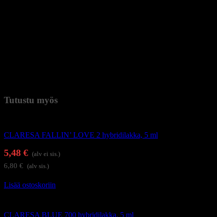
5. Levitä hybridilakkaa valitulla värillä kovettuneelle pohjalle ja
koveta 30 sekuntia UV-LED-uunissa tai 2 min UV-uunissa.
Toimenpide voidaan toistaa voimakkaamman värin saamiseksi.
6. Levitä ohut kerros päällyslakkaa ja koveta 30 sekuntia UV-LED-
uunissa tai 2 min UV-uunissa. Topin tyypistä riippuen voi olla
tarpeen pestä se puhdistusaineella.
7. Paremman tuloksen saamiseksi suosittelemme levittämään
kynsinauhaöljyä kynsinauhoille.
Paino
0,038 kg (kilogramma)
Tutustu myös
Geelilakat
CLARESA FALLIN’ LOVE 2 hybridilakka, 5 ml
5,48
€
(alv ei sis.)
6,80
€
(alv sis.)
Lisää ostoskoriin
Geelilakat
CLARESA BLUE 700 hybridilakka, 5 ml