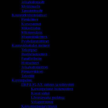
Jalkahoitotuolit
Meikkituolit
Tatuointituolit
Kauneudenhoitolaitteet
Pienlaitteet
Kasvosaunat
Mikrohionta
Mikroneulaus
Monitoimilaitteet
Pyyhelämmittimet
Kauneushoitolan tuotteet
Tekoripset
Ihonhoitotuotteet
Parafiinihoito
Hoitoaineet
Jalkahoitotuotteet
Pientarvikkeet
Tekstiilit
Karvanpoisto
DEPILFLAX vahaus ja sokerointi
Karvanpoiston hoitotuotteet
Kovat vahat
Lämminvaha purkissa
Vahapatruunat
Karvanpoistotarvikkeet