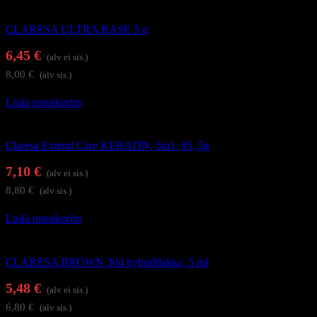
Alus- ja päällysgeelilakat
CLARESA ULTRA BASE 5 g
6,45
€
(alv ei sis.)
8,00
€
(alv sis.)
Lisää ostoskoriin
Alus- ja päällysgeelilakat
Claresa Extend Care KERATIN, 5in1, #5, 5g
7,10
€
(alv ei sis.)
8,80
€
(alv sis.)
Lisää ostoskoriin
Geelilakat
CLARESA BROWN 304 hybridilakka, 5 ml
5,48
€
(alv ei sis.)
6,80
€
(alv sis.)