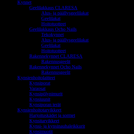
Kynnet
Geelilakkaus CLARESA
Alus- ja päällysgeelilakat
Geelilakat
Hoitotuotteet
Geelilakkaus Ocho Nails
Tekokynnet
Alus- ja päällysgeelilakat
Geelilakat
Hoitotuotteet
Rakennekynnet CLARESA
Rakennusgeelit
Rakennekynnet Ocho Nails
Rakennusgeelit
Kynsienhoitolaitteet
Kynsiporat
Varaosat
Kynsipölynimurit
Kynsiuunit
Kynsiporan terät
Kynsienhoitotarvikkeet
Harjoituskädet ja sormet
Kynsitarvikkeet
Kynsi- ja kynsinauhaleikkurit
Kynsimuotit