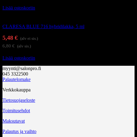
Lisää ostoskoriin
Geelilakat
CLARESA BLUE 716 hybridilakka, 5 ml
5,48
€
(alv ei sis.)
6,80
€
(alv sis.)
Lisää ostoskoriin
myynti@salonpro.fi
045 3322500
Palautelomake
Verkkokauppa
Tietosuojaseloste
Toimitusehdot
Maksutavat
Palautus ja vaihto