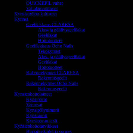
QUICKEPIL vahat
Vahalämmittimet
Kynsistudion kalusteet
Kynnet
Geelilakkaus CLARESA
Alus- ja päällysgeelilakat
Geelilakat
Hoitotuotteet
Geelilakkaus Ocho Nails
Tekokynnet
Alus- ja päällysgeelilakat
Geelilakat
Hoitotuotteet
Rakennekynnet CLARESA
Rakennusgeelit
Rakennekynnet Ocho Nails
Rakennusgeelit
Kynsienhoitolaitteet
Kynsiporat
Varaosat
Kynsipölynimurit
Kynsiuunit
Kynsiporan terät
Kynsienhoitotarvikkeet
Harjoituskädet ja sormet