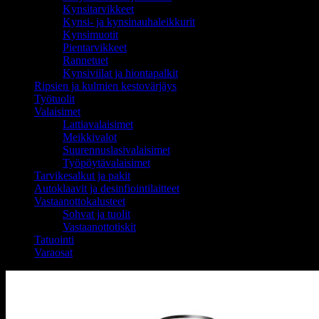
Kynsitarvikkeet
Kynsi- ja kynsinauhaleikkurit
Kynsimuotit
Pientarvikkeet
Rannetuet
Kynsiviilat ja hiontapalkit
Ripsien ja kulmien kestovärjäys
Työtuolit
Valaisimet
Lattiavalaisimet
Meikkivalot
Suurennuslasivalaisimet
Työpöytävalaisimet
Tarvikesalkut ja pakit
Autoklaavit ja desinfiointilaitteet
Vastaanottokalusteet
Sohvat ja tuolit
Vastaanottotiskit
Tatuointi
Varaosat