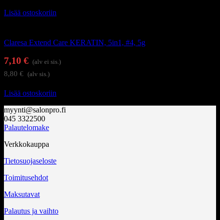
Lisää ostoskoriin
Alus- ja päällysgeelilakat
Claresa Extend Care KERATIN, 5in1, #4, 5g
7,10
€
(alv ei sis.)
8,80
€
(alv sis.)
Lisää ostoskoriin
myynti@salonpro.fi
045 3322500
Palautelomake
Verkkokauppa
Tietosuojaseloste
Toimitusehdot
Maksutavat
Palautus ja vaihto