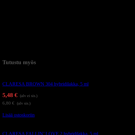
5. Levitä hybridilakkaa valitulla värillä kovettuneelle pohjalle ja
koveta 30 sekuntia UV-LED-uunissa tai 2 min UV-uunissa.
Toimenpide voidaan toistaa voimakkaamman värin saamiseksi.
6. Levitä ohut kerros päällyslakkaa ja koveta 30 sekuntia UV-LED-
uunissa tai 2 min UV-uunissa. Topin tyypistä riippuen voi olla
tarpeen pestä se puhdistusaineella.
7. Paremman tuloksen saamiseksi suosittelemme levittämään
kynsinauhaöljyä kynsinauhoille.
Paino
0,038 kg (kilogramma)
Tutustu myös
Geelilakat
CLARESA BROWN 304 hybridilakka, 5 ml
5,48
€
(alv ei sis.)
6,80
€
(alv sis.)
Lisää ostoskoriin
Geelilakat
CLARESA FALLIN’ LOVE 2 hybridilakka, 5 ml