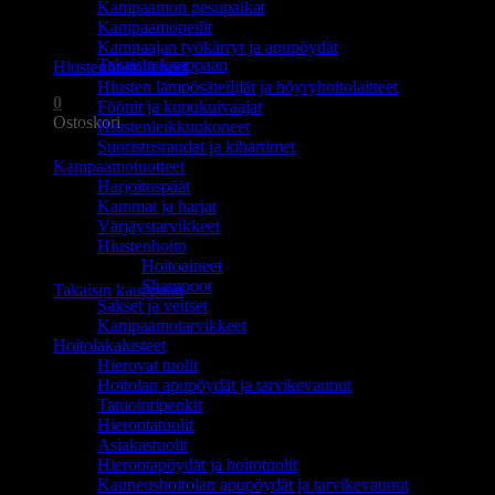
Kampaamon pesupaikat
Ostoskori on tyhjä.
Kampaamopeilit
Kampaajan työkärryt ja apupöydät
Takaisin kauppaan
Hiustenhoitolaitteet
Hiusten lämpösäteilijät ja höyryhoitolaitteet
0
Föönit ja kupukuivaajat
Ostoskori
Hiustenleikkuukoneet
Suoristusraudat ja kihartimet
Kampaamotuotteet
Harjoituspäät
Kammat ja harjat
Värjäystarvikkeet
Hiustenhoito
Ostoskori on tyhjä.
Hoitoaineet
Shampoot
Takaisin kauppaan
Sakset ja veitset
Kampaamotarvikkeet
Hoitolakalusteet
Hierovat tuolit
Hoitolan apupöydät ja tarvikevaunut
Tatuointipenkit
Hierontatuolit
Asiakastuolit
Hierontapöydät ja hoitotuolit
Kauneushoitolan apupöydät ja tarvikevaunut