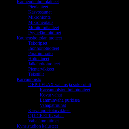
Kauneudenhoitolaitteet
Pienlaitteet
Kasvosaunat
Mikrohionta
Mikroneulaus
Monitoimilaitteet
Pyyhelämmittimet
Kauneushoitolan tuotteet
Tekoripset
Ihonhoitotuotteet
Parafiinihoito
Hoitoaineet
Jalkahoitotuotteet
Pientarvikkeet
Tekstiilit
Karvanpoisto
DEPILFLAX vahaus ja sokerointi
Karvanpoiston hoitotuotteet
Kovat vahat
Lämminvaha purkissa
Vahapatruunat
Karvanpoistotarvikkeet
QUICKEPIL vahat
Vahalämmittimet
Kynsistudion kalusteet