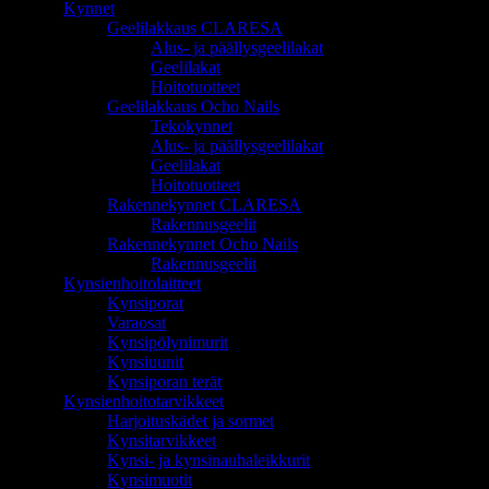
Kynnet
Geelilakkaus CLARESA
Alus- ja päällysgeelilakat
Geelilakat
Hoitotuotteet
Geelilakkaus Ocho Nails
Tekokynnet
Alus- ja päällysgeelilakat
Geelilakat
Hoitotuotteet
Rakennekynnet CLARESA
Rakennusgeelit
Rakennekynnet Ocho Nails
Rakennusgeelit
Kynsienhoitolaitteet
Kynsiporat
Varaosat
Kynsipölynimurit
Kynsiuunit
Kynsiporan terät
Kynsienhoitotarvikkeet
Harjoituskädet ja sormet
Kynsitarvikkeet
Kynsi- ja kynsinauhaleikkurit
Kynsimuotit