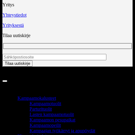
Yritys
Yhteystiedot
Yrityksestä
Tilaa uutiskirje
Copyright 2026 ©
InCart OÜ
TUOTEALUEET
Kampaamokalusteet
Kampaamotuolit
Parturituolit
Lasten kampaamotuolit
Kampaamon pesupaikat
Kampaamopeilit
Kampaajan työkärryt ja apupöydät