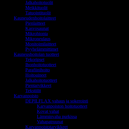
Jalkahoitotuolit
Meikkituolit
Tatuointituolit
Kauneudenhoitolaitteet
Pienlaitteet
Kasvosaunat
Mikrohionta
Mikroneulaus
Monitoimilaitteet
Pyyhelämmittimet
Kauneushoitolan tuotteet
Tekoripset
Ihonhoitotuotteet
Parafiinihoito
Hoitoaineet
Jalkahoitotuotteet
Pientarvikkeet
Tekstiilit
Karvanpoisto
DEPILFLAX vahaus ja sokerointi
Karvanpoiston hoitotuotteet
Kovat vahat
Lämminvaha purkissa
Vahapatruunat
Karvanpoistotarvikkeet