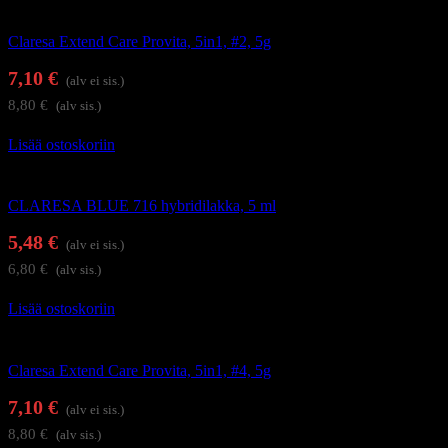
Alus- ja päällysgeelilakat
Claresa Extend Care Provita, 5in1, #2, 5g
7,10
€
(alv ei sis.)
8,80
€
(alv sis.)
Lisää ostoskoriin
Geelilakat
CLARESA BLUE 716 hybridilakka, 5 ml
5,48
€
(alv ei sis.)
6,80
€
(alv sis.)
Lisää ostoskoriin
Alus- ja päällysgeelilakat
Claresa Extend Care Provita, 5in1, #4, 5g
7,10
€
(alv ei sis.)
8,80
€
(alv sis.)