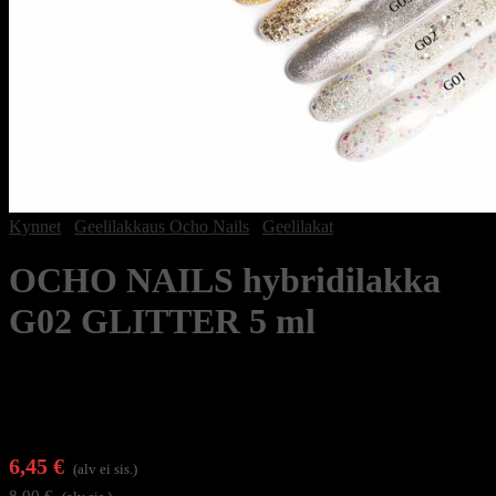
Kynnet
/
Geelilakkaus Ocho Nails
/
Geelilakat
OCHO NAILS hybridilakka
G02 GLITTER 5 ml
6,45
€
(alv ei sis.)
8,00
€