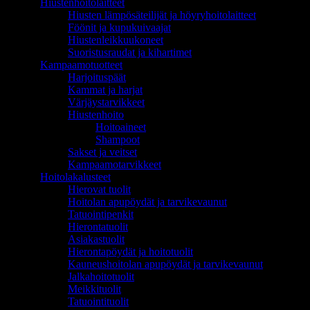
Hiustenhoitolaitteet
Hiusten lämpösäteilijät ja höyryhoitolaitteet
Föönit ja kupukuivaajat
Hiustenleikkuukoneet
Suoristusraudat ja kihartimet
Kampaamotuotteet
Harjoituspäät
Kammat ja harjat
Värjäystarvikkeet
Hiustenhoito
Hoitoaineet
Shampoot
Sakset ja veitset
Kampaamotarvikkeet
Hoitolakalusteet
Hierovat tuolit
Hoitolan apupöydät ja tarvikevaunut
Tatuointipenkit
Hierontatuolit
Asiakastuolit
Hierontapöydät ja hoitotuolit
Kauneushoitolan apupöydät ja tarvikevaunut
Jalkahoitotuolit
Meikkituolit
Tatuointituolit