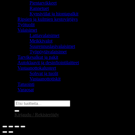
Pientarvikkeet
Rannetuet
Kynsiviilat ja hiontapalkit
Ripsien ja kulmien kestovärjäys
Työtuolit
Valaisimet
Lattiavalaisimet
Meikkivalot
Suurennuslasivalaisimet
Työpöytävalaisimet
Tarvikesalkut ja pakit
Autoklaavit ja desinfiointilaitteet
Vastaanottokalusteet
Sohvat ja tuolit
Vastaanottotiskit
Tatuointi
Varaosat
Etsi:
Kirjaudu / Rekisteröidy