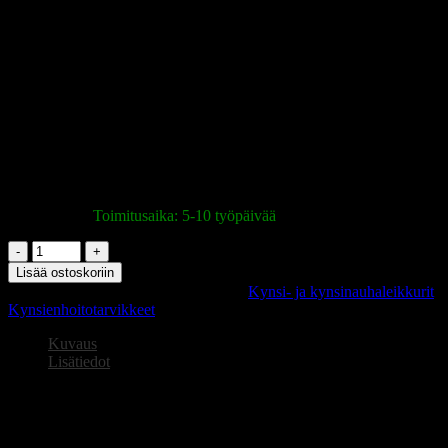
hankalista kohdista. Kestävä ruostumaton teräs, helppo puhdistaa ja
sopii steriloitavaksi. Mukana suojus terien suojaamiseksi käytön
jälkeen.
Tekniset tiedot:
Terän pituus: 17 mm
Kokonaispituus: 90 mm
Materiaali: ruostumaton teräs
Varastossa
|
Toimitusaika: 5-10 työpäivää
NGHIA
Export
Lisää ostoskoriin
KD.716
Tuotetunnus (SKU):
150203
Osastot:
Kynsi- ja kynsinauhaleikkurit
,
kynsinauhasakset
Kynsienhoitotarvikkeet
määrä
Kuvaus
Lisätiedot
NGHIA Export KD.716 kynsinauhasakset
Tarkkaa työskentelyä manikyyriin
NGHIA KD.716sakset sopivat erinomaisesti kynsinauhojen