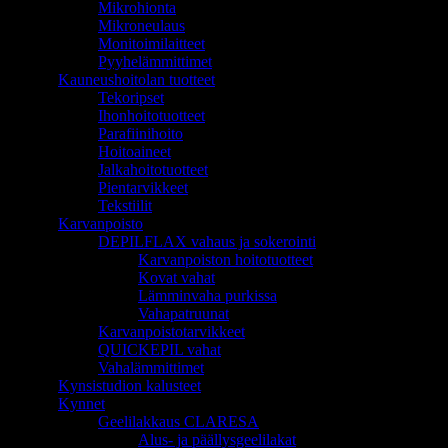
Mikrohionta
Mikroneulaus
Monitoimilaitteet
Pyyhelämmittimet
Kauneushoitolan tuotteet
Tekoripset
Ihonhoitotuotteet
Parafiinihoito
Hoitoaineet
Jalkahoitotuotteet
Pientarvikkeet
Tekstiilit
Karvanpoisto
DEPILFLAX vahaus ja sokerointi
Karvanpoiston hoitotuotteet
Kovat vahat
Lämminvaha purkissa
Vahapatruunat
Karvanpoistotarvikkeet
QUICKEPIL vahat
Vahalämmittimet
Kynsistudion kalusteet
Kynnet
Geelilakkaus CLARESA
Alus- ja päällysgeelilakat