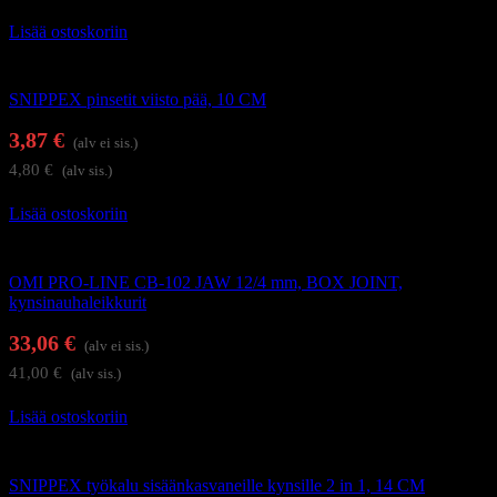
Lisää ostoskoriin
Kynsi- ja kynsinauhaleikkurit
SNIPPEX pinsetit viisto pää, 10 CM
3,87
€
(alv ei sis.)
4,80
€
(alv sis.)
Lisää ostoskoriin
Kynsi- ja kynsinauhaleikkurit
OMI PRO-LINE CB-102 JAW 12/4 mm, BOX JOINT,
kynsinauhaleikkurit
33,06
€
(alv ei sis.)
41,00
€
(alv sis.)
Lisää ostoskoriin
Kynsi- ja kynsinauhaleikkurit
SNIPPEX työkalu sisäänkasvaneille kynsille 2 in 1, 14 CM