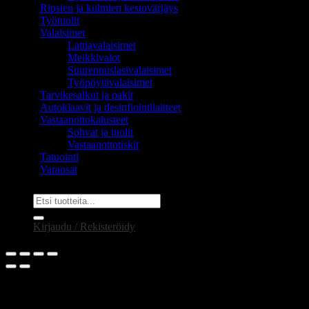
Ripsien ja kulmien kestovärjäys
Työtuolit
Valaisimet
Lattiavalaisimet
Meikkivalot
Suurennuslasivalaisimet
Työpöytävalaisimet
Tarvikesalkut ja pakit
Autoklaavit ja desinfiointilaitteet
Vastaanottokalusteet
Sohvat ja tuolit
Vastaanottotiskit
Tatuointi
Varaosat
Etsi:
Kirjaudu / Rekisteröidy