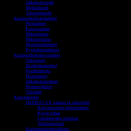
Jalkahoitotuolit
Meikkituolit
Tatuointituolit
Kauneudenhoitolaitteet
Pienlaitteet
Kasvosaunat
Mikrohionta
Mikroneulaus
Monitoimilaitteet
Pyyhelämmittimet
Kauneushoitolan tuotteet
Tekoripset
Ihonhoitotuotteet
Parafiinihoito
Hoitoaineet
Jalkahoitotuotteet
Pientarvikkeet
Tekstiilit
Karvanpoisto
DEPILFLAX vahaus ja sokerointi
Karvanpoiston hoitotuotteet
Kovat vahat
Lämminvaha purkissa
Vahapatruunat
Karvanpoistotarvikkeet