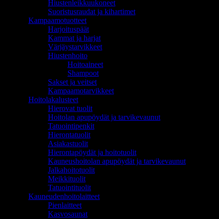
Hiustenleikkuukoneet
Suoristusraudat ja kihartimet
Kampaamotuotteet
Harjoituspäät
Kammat ja harjat
Värjäystarvikkeet
Hiustenhoito
Hoitoaineet
Shampoot
Sakset ja veitset
Kampaamotarvikkeet
Hoitolakalusteet
Hierovat tuolit
Hoitolan apupöydät ja tarvikevaunut
Tatuointipenkit
Hierontatuolit
Asiakastuolit
Hierontapöydät ja hoitotuolit
Kauneushoitolan apupöydät ja tarvikevaunut
Jalkahoitotuolit
Meikkituolit
Tatuointituolit
Kauneudenhoitolaitteet
Pienlaitteet
Kasvosaunat