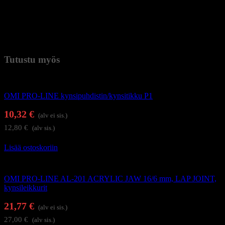
Kokonaispituus: 90 mm
Materiaali: ruostumaton teräs
Paino
0,018 kg (kilogramma)
Tutustu myös
Kynsienhoitotarvikkeet
OMI PRO-LINE kynsipuhdistin/kynsitikku P1
10,32
€
(alv ei sis.)
12,80
€
(alv sis.)
Lisää ostoskoriin
Kynsi- ja kynsinauhaleikkurit
OMI PRO-LINE AL-201 ACRYLIC JAW 16/6 mm, LAP JOINT,
kynsileikkurit
21,77
€
(alv ei sis.)
27,00
€
(alv sis.)