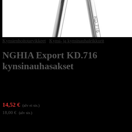
Kynsienhoitotarvikkeet
/
Kynsi- ja kynsinauhaleikkurit
NGHIA Export KD.716
kynsinauhasakset
14,52
€
(alv ei sis.)
18,00
€
(alv sis.)
Ergonomisesti muotoiltu kynsinauhasakset tarkkaan manikyyriin. 17
mm pitkät kaarevat terät mahdollistavat tarkan leikkauksen jopa