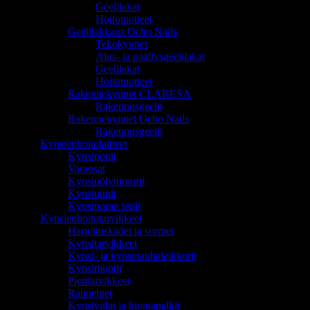
Geelilakat
Hoitotuotteet
Geelilakkaus Ocho Nails
Tekokynnet
Alus- ja päällysgeelilakat
Geelilakat
Hoitotuotteet
Rakennekynnet CLARESA
Rakennusgeelit
Rakennekynnet Ocho Nails
Rakennusgeelit
Kynsienhoitolaitteet
Kynsiporat
Varaosat
Kynsipölynimurit
Kynsiuunit
Kynsiporan terät
Kynsienhoitotarvikkeet
Harjoituskädet ja sormet
Kynsitarvikkeet
Kynsi- ja kynsinauhaleikkurit
Kynsimuotit
Pientarvikkeet
Rannetuet
Kynsiviilat ja hiontapalkit