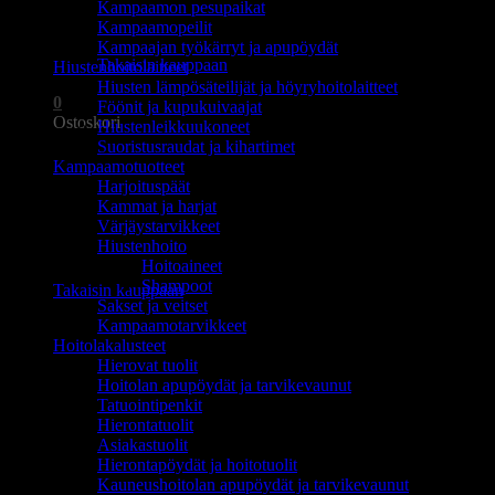
Kampaamon pesupaikat
Ostoskori on tyhjä.
Kampaamopeilit
Kampaajan työkärryt ja apupöydät
Takaisin kauppaan
Hiustenhoitolaitteet
Hiusten lämpösäteilijät ja höyryhoitolaitteet
0
Föönit ja kupukuivaajat
Ostoskori
Hiustenleikkuukoneet
Suoristusraudat ja kihartimet
Kampaamotuotteet
Harjoituspäät
Kammat ja harjat
Värjäystarvikkeet
Hiustenhoito
Ostoskori on tyhjä.
Hoitoaineet
Shampoot
Takaisin kauppaan
Sakset ja veitset
Kampaamotarvikkeet
Hoitolakalusteet
Hierovat tuolit
Hoitolan apupöydät ja tarvikevaunut
Tatuointipenkit
Hierontatuolit
Asiakastuolit
Hierontapöydät ja hoitotuolit
Kauneushoitolan apupöydät ja tarvikevaunut