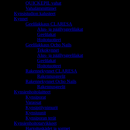
QUICKEPIL vahat
Vahalämmittimet
Kynsistudion kalusteet
Kynnet
Geelilakkaus CLARESA
Alus- ja päällysgeelilakat
Geelilakat
Hoitotuotteet
Geelilakkaus Ocho Nails
Tekokynnet
Alus- ja päällysgeelilakat
Geelilakat
Hoitotuotteet
Rakennekynnet CLARESA
Rakennusgeelit
Rakennekynnet Ocho Nails
Rakennusgeelit
Kynsienhoitolaitteet
Kynsiporat
Varaosat
Kynsipölynimurit
Kynsiuunit
Kynsiporan terät
Kynsienhoitotarvikkeet
Harjoituskädet ja sormet