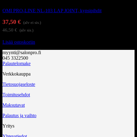
Kynsi- ja kynsinauhaleikkurit
OMI PRO-LINE NL-103 LAP JOINT, kynsipihdit
37,50
€
(alv ei sis.)
46,50
€
(alv sis.)
Lisää ostoskoriin
myynti@salonpro.fi
045 3322500
Palautelomake
Verkkokauppa
Tietosuojaseloste
Toimitusehdot
Maksutavat
Palautus ja vaihto
Yritys
Yhteystiedot