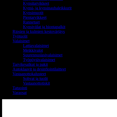
Kynsitarvikkeet
Kynsi- ja kynsinauhaleikkurit
Kynsimuotit
Pientarvikkeet
Rannetuet
Kynsiviilat ja hiontapalkit
Ripsien ja kulmien kestovärjäys
Työtuolit
Valaisimet
Lattiavalaisimet
Meikkivalot
Suurennuslasivalaisimet
Työpöytävalaisimet
Tarvikesalkut ja pakit
Autoklaavit ja desinfiointilaitteet
Vastaanottokalusteet
Sohvat ja tuolit
Vastaanottotiskit
Tatuointi
Varaosat