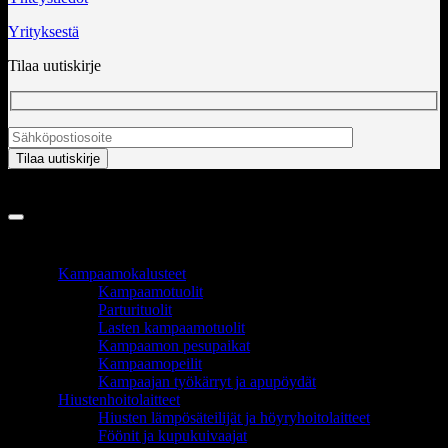
Yrityksestä
Tilaa uutiskirje
Copyright 2026 ©
InCart OÜ
TUOTEALUEET
Kampaamokalusteet
Kampaamotuolit
Parturituolit
Lasten kampaamotuolit
Kampaamon pesupaikat
Kampaamopeilit
Kampaajan työkärryt ja apupöydät
Hiustenhoitolaitteet
Hiusten lämpösäteilijät ja höyryhoitolaitteet
Föönit ja kupukuivaajat