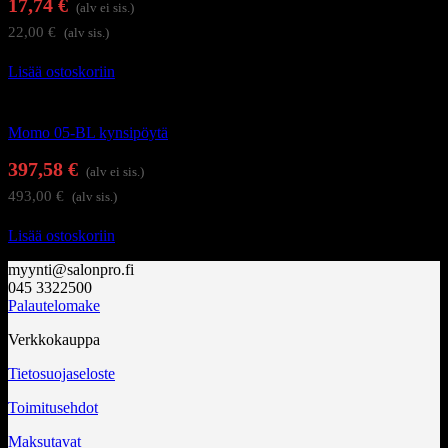
17,74
€
(alv ei sis.)
22,00
€
(alv sis.)
Lisää ostoskoriin
Kynsistudion kalusteet
Momo 05-BL kynsipöytä
397,58
€
(alv ei sis.)
493,00
€
(alv sis.)
Lisää ostoskoriin
myynti@salonpro.fi
045 3322500
Palautelomake
Verkkokauppa
Tietosuojaseloste
Toimitusehdot
Maksutavat