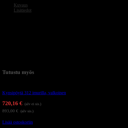
määrä
Kuvaus
Lisätiedot
Kynsipöytä WOOD 011B, imulaitteella.
Tyylikäs manikyyripöytä, jossa kaksi laatikkoa, kaappi ja
rannetyyny. 6 pyörää. Imulaite.
Tekniset tiedot:
– pöydän koko 74 x 50 x 90 cm.
Paino
43 kg (kilogramma)
Tutustu myös
Kynsistudion kalusteet
Kynsipöytä 312 imurilla, valkoinen
720,16
€
(alv ei sis.)
893,00
€
(alv sis.)
Lisää ostoskoriin