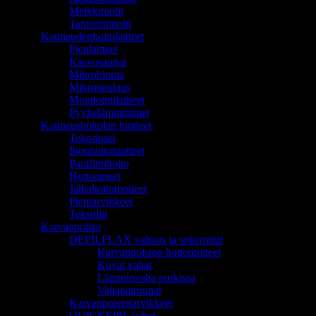
Meikkituolit
Tatuointituolit
Kauneudenhoitolaitteet
Pienlaitteet
Kasvosaunat
Mikrohionta
Mikroneulaus
Monitoimilaitteet
Pyyhelämmittimet
Kauneushoitolan tuotteet
Tekoripset
Ihonhoitotuotteet
Parafiinihoito
Hoitoaineet
Jalkahoitotuotteet
Pientarvikkeet
Tekstiilit
Karvanpoisto
DEPILFLAX vahaus ja sokerointi
Karvanpoiston hoitotuotteet
Kovat vahat
Lämminvaha purkissa
Vahapatruunat
Karvanpoistotarvikkeet
QUICKEPIL vahat