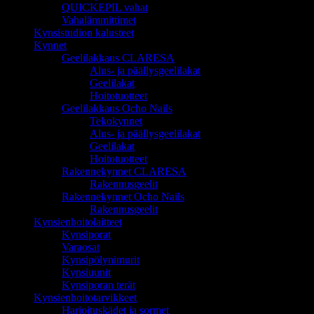
QUICKEPIL vahat
Vahalämmittimet
Kynsistudion kalusteet
Kynnet
Geelilakkaus CLARESA
Alus- ja päällysgeelilakat
Geelilakat
Hoitotuotteet
Geelilakkaus Ocho Nails
Tekokynnet
Alus- ja päällysgeelilakat
Geelilakat
Hoitotuotteet
Rakennekynnet CLARESA
Rakennusgeelit
Rakennekynnet Ocho Nails
Rakennusgeelit
Kynsienhoitolaitteet
Kynsiporat
Varaosat
Kynsipölynimurit
Kynsiuunit
Kynsiporan terät
Kynsienhoitotarvikkeet
Harjoituskädet ja sormet