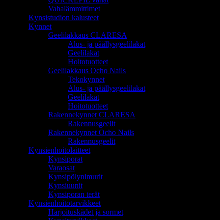
Vahalämmittimet
Kynsistudion kalusteet
Kynnet
Geelilakkaus CLARESA
Alus- ja päällysgeelilakat
Geelilakat
Hoitotuotteet
Geelilakkaus Ocho Nails
Tekokynnet
Alus- ja päällysgeelilakat
Geelilakat
Hoitotuotteet
Rakennekynnet CLARESA
Rakennusgeelit
Rakennekynnet Ocho Nails
Rakennusgeelit
Kynsienhoitolaitteet
Kynsiporat
Varaosat
Kynsipölynimurit
Kynsiuunit
Kynsiporan terät
Kynsienhoitotarvikkeet
Harjoituskädet ja sormet