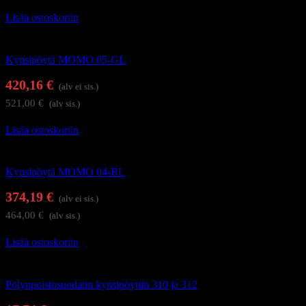
Lisää ostoskoriin
Kynsistudion kalusteet
Kynsipöytä MOMO 05-GL
420,16
€
(alv ei sis.)
521,00
€
(alv sis.)
Lisää ostoskoriin
Kynsistudion kalusteet
Kynsipöytä MOMO 04-BL
374,19
€
(alv ei sis.)
464,00
€
(alv sis.)
Lisää ostoskoriin
Kynsistudion kalusteet
Pölynpoistosuodatin kynsipöytiin 310 ja 312