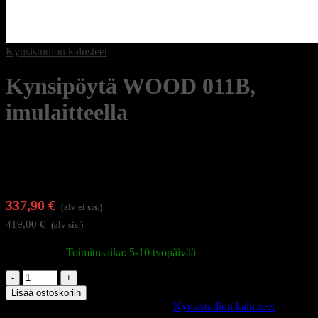
Kynsistudion kalusteet
Kynsipöytä WOOD 011B,
imulaitteella
337,90
€
(alv ei sis.)
419,00
€
(alv sis.)
Varastossa
|
Toimitusaika: 5-10 työpäivää
Kynsipöytä
WOOD
Lisää ostoskoriin
011B,
Tuotetunnus (SKU):
104553
Osasto:
Kynsistudion kalusteet
imulaitteella