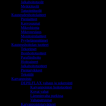
Jalkahoitotuolit
Meikkituolit
Tatuointituolit
Kauneudenhoitolaitteet
Pienlaitteet
Kasvosaunat
Mikrohionta
Mikroneulaus
Monitoimilaitteet
Pyyhelämmittimet
Kauneushoitolan tuotteet
Tekoripset
Ihonhoitotuotteet
Parafiinihoito
Hoitoaineet
Jalkahoitotuotteet
Pientarvikkeet
Tekstiilit
Karvanpoisto
DEPILFLAX vahaus ja sokerointi
Karvanpoiston hoitotuotteet
Kovat vahat
Lämminvaha purkissa
Vahapatruunat
Karvanpoistotarvikkeet