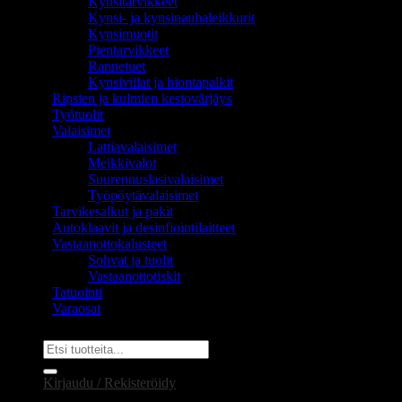
Kynsitarvikkeet
Kynsi- ja kynsinauhaleikkurit
Kynsimuotit
Pientarvikkeet
Rannetuet
Kynsiviilat ja hiontapalkit
Ripsien ja kulmien kestovärjäys
Työtuolit
Valaisimet
Lattiavalaisimet
Meikkivalot
Suurennuslasivalaisimet
Työpöytävalaisimet
Tarvikesalkut ja pakit
Autoklaavit ja desinfiointilaitteet
Vastaanottokalusteet
Sohvat ja tuolit
Vastaanottotiskit
Tatuointi
Varaosat
Etsi:
Kirjaudu / Rekisteröidy