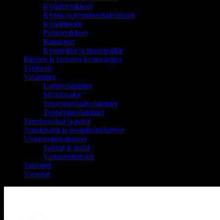
Kynsitarvikkeet
Kynsi- ja kynsinauhaleikkurit
Kynsimuotit
Pientarvikkeet
Rannetuet
Kynsiviilat ja hiontapalkit
Ripsien ja kulmien kestovärjäys
Työtuolit
Valaisimet
Lattiavalaisimet
Meikkivalot
Suurennuslasivalaisimet
Työpöytävalaisimet
Tarvikesalkut ja pakit
Autoklaavit ja desinfiointilaitteet
Vastaanottokalusteet
Sohvat ja tuolit
Vastaanottotiskit
Tatuointi
Varaosat