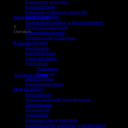
Kampaamon pesupaikat
Ostoskori on tyhjä.
Kampaamopeilit
Kampaajan työkärryt ja apupöydät
Takaisin kauppaan
Hiustenhoitolaitteet
Hiusten lämpösäteilijät ja höyryhoitolaitteet
0
Föönit ja kupukuivaajat
Ostoskori
Hiustenleikkuukoneet
Suoristusraudat ja kihartimet
Kampaamotuotteet
Harjoituspäät
Kammat ja harjat
Värjäystarvikkeet
Hiustenhoito
Ostoskori on tyhjä.
Hoitoaineet
Shampoot
Takaisin kauppaan
Sakset ja veitset
Kampaamotarvikkeet
Hoitolakalusteet
Hierovat tuolit
Hoitolan apupöydät ja tarvikevaunut
Tatuointipenkit
Hierontatuolit
Asiakastuolit
Hierontapöydät ja hoitotuolit
Kauneushoitolan apupöydät ja tarvikevaunut