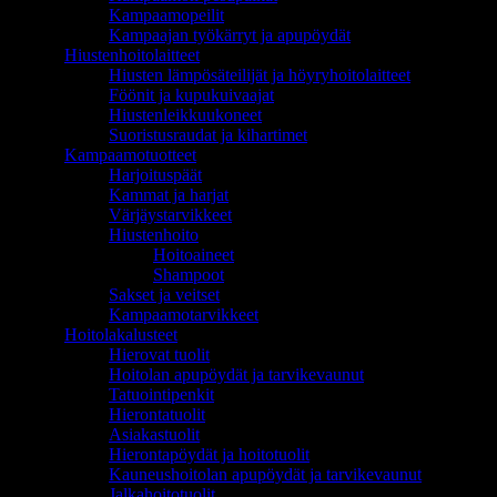
Kampaamopeilit
Kampaajan työkärryt ja apupöydät
Hiustenhoitolaitteet
Hiusten lämpösäteilijät ja höyryhoitolaitteet
Föönit ja kupukuivaajat
Hiustenleikkuukoneet
Suoristusraudat ja kihartimet
Kampaamotuotteet
Harjoituspäät
Kammat ja harjat
Värjäystarvikkeet
Hiustenhoito
Hoitoaineet
Shampoot
Sakset ja veitset
Kampaamotarvikkeet
Hoitolakalusteet
Hierovat tuolit
Hoitolan apupöydät ja tarvikevaunut
Tatuointipenkit
Hierontatuolit
Asiakastuolit
Hierontapöydät ja hoitotuolit
Kauneushoitolan apupöydät ja tarvikevaunut
Jalkahoitotuolit