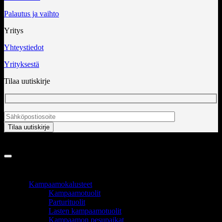
Palautus ja vaihto
Yritys
Yhteystiedot
Yrityksestä
Tilaa uutiskirje
Copyright 2026 ©
InCart OÜ
TUOTEALUEET
Kampaamokalusteet
Kampaamotuolit
Parturituolit
Lasten kampaamotuolit
Kampaamon pesupaikat