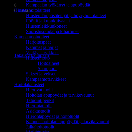
Kampaajan työkärryt ja apupöydät
0
Hiustenhoitolaitteet
Ostoskori
Hiusten lämpösäteilijät ja höyryhoitolaitteet
Föönit ja kupukuivaajat
Hiustenleikkuukoneet
Suoristusraudat ja kihartimet
Kampaamotuotteet
Harjoituspäät
Ostoskori on tyhjä.
Kammat ja harjat
Värjäystarvikkeet
Takaisin kauppaan
Hiustenhoito
Hoitoaineet
Shampoot
Sakset ja veitset
Kampaamotarvikkeet
Hoitolakalusteet
Hierovat tuolit
Hoitolan apupöydät ja tarvikevaunut
Tatuointipenkit
Hierontatuolit
Asiakastuolit
Hierontapöydät ja hoitotuolit
Kauneushoitolan apupöydät ja tarvikevaunut
Jalkahoitotuolit