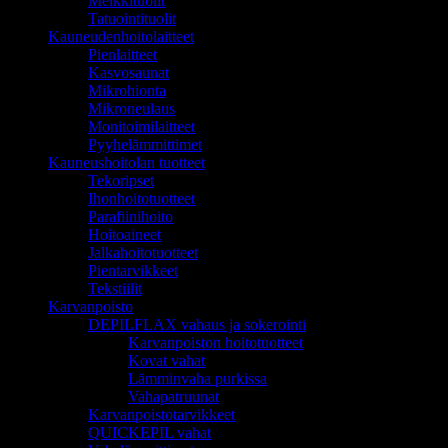
Meikkituolit
Tatuointituolit
Kauneudenhoitolaitteet
Pienlaitteet
Kasvosaunat
Mikrohionta
Mikroneulaus
Monitoimilaitteet
Pyyhelämmittimet
Kauneushoitolan tuotteet
Tekoripset
Ihonhoitotuotteet
Parafiinihoito
Hoitoaineet
Jalkahoitotuotteet
Pientarvikkeet
Tekstiilit
Karvanpoisto
DEPILFLAX vahaus ja sokerointi
Karvanpoiston hoitotuotteet
Kovat vahat
Lämminvaha purkissa
Vahapatruunat
Karvanpoistotarvikkeet
QUICKEPIL vahat