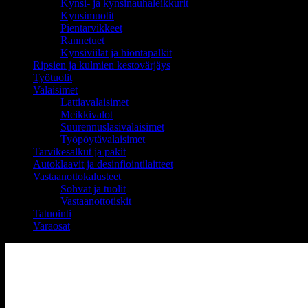
Kynsi- ja kynsinauhaleikkurit
Kynsimuotit
Pientarvikkeet
Rannetuet
Kynsiviilat ja hiontapalkit
Ripsien ja kulmien kestovärjäys
Työtuolit
Valaisimet
Lattiavalaisimet
Meikkivalot
Suurennuslasivalaisimet
Työpöytävalaisimet
Tarvikesalkut ja pakit
Autoklaavit ja desinfiointilaitteet
Vastaanottokalusteet
Sohvat ja tuolit
Vastaanottotiskit
Tatuointi
Varaosat