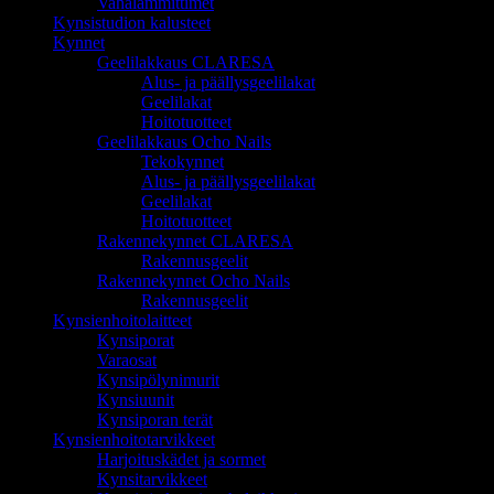
Vahalämmittimet
Kynsistudion kalusteet
Kynnet
Geelilakkaus CLARESA
Alus- ja päällysgeelilakat
Geelilakat
Hoitotuotteet
Geelilakkaus Ocho Nails
Tekokynnet
Alus- ja päällysgeelilakat
Geelilakat
Hoitotuotteet
Rakennekynnet CLARESA
Rakennusgeelit
Rakennekynnet Ocho Nails
Rakennusgeelit
Kynsienhoitolaitteet
Kynsiporat
Varaosat
Kynsipölynimurit
Kynsiuunit
Kynsiporan terät
Kynsienhoitotarvikkeet
Harjoituskädet ja sormet
Kynsitarvikkeet