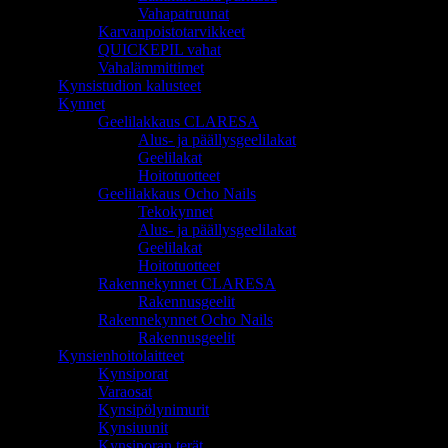
Vahapatruunat
Karvanpoistotarvikkeet
QUICKEPIL vahat
Vahalämmittimet
Kynsistudion kalusteet
Kynnet
Geelilakkaus CLARESA
Alus- ja päällysgeelilakat
Geelilakat
Hoitotuotteet
Geelilakkaus Ocho Nails
Tekokynnet
Alus- ja päällysgeelilakat
Geelilakat
Hoitotuotteet
Rakennekynnet CLARESA
Rakennusgeelit
Rakennekynnet Ocho Nails
Rakennusgeelit
Kynsienhoitolaitteet
Kynsiporat
Varaosat
Kynsipölynimurit
Kynsiuunit
Kynsiporan terät