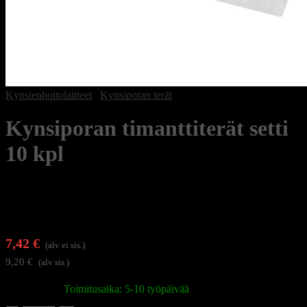
Kynsienhoitolaitteet
/
Kynsiporan terät
Kynsiporan timanttiterät setti
10 kpl
7,42
€
(alv ei sis.)
9,20
€
(alv sis.)
Varastossa
|
Toimitusaika: 5-10 työpäivää