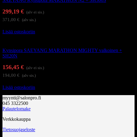
SAEYANG Kynsipora MARATHON N2 + SH300S
299,19
€
(alv ei sis.)
371,00
€
(alv sis.)
Lisää ostoskoriin
Kynsienhoitolaitteet
Kynsipora SAEYANG MARATHON MIGHTY valkoinen +
SH20N
156,45
€
(alv ei sis.)
194,00
€
(alv sis.)
Lisää ostoskoriin
myynti@salonpro.fi
045 3322500
Palautelomake
Verkkokauppa
Tietosuojaseloste