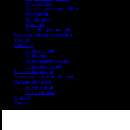
Kynsitarvikkeet
Kynsi- ja kynsinauhaleikkurit
Kynsimuotit
Pientarvikkeet
Rannetuet
Kynsiviilat ja hiontapalkit
Ripsien ja kulmien kestovärjäys
Työtuolit
Valaisimet
Lattiavalaisimet
Meikkivalot
Suurennuslasivalaisimet
Työpöytävalaisimet
Tarvikesalkut ja pakit
Autoklaavit ja desinfiointilaitteet
Vastaanottokalusteet
Sohvat ja tuolit
Vastaanottotiskit
Tatuointi
Varaosat