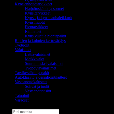
Kynsienhoitotarvikkeet
Harjoituskädet ja sormet
Kynsitarvikkeet
Kynsi- ja kynsinauhaleikkurit
Kynsimuotit
Pientarvikkeet
Rannetuet
Kynsiviilat ja hiontapalkit
Ripsien ja kulmien kestovärjäys
Työtuolit
Valaisimet
Lattiavalaisimet
Meikkivalot
Suurennuslasivalaisimet
Työpöytävalaisimet
Tarvikesalkut ja pakit
Autoklaavit ja desinfiointilaitteet
Vastaanottokalusteet
Sohvat ja tuolit
Vastaanottotiskit
Tatuointi
Varaosat
Etsi: