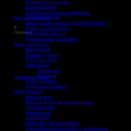
Kampaamon pesupaikat
Ostoskori on tyhjä.
Kampaamopeilit
Kampaajan työkärryt ja apupöydät
Takaisin kauppaan
Hiustenhoitolaitteet
Hiusten lämpösäteilijät ja höyryhoitolaitteet
0
Föönit ja kupukuivaajat
Ostoskori
Hiustenleikkuukoneet
Suoristusraudat ja kihartimet
Kampaamotuotteet
Harjoituspäät
Kammat ja harjat
Värjäystarvikkeet
Hiustenhoito
Ostoskori on tyhjä.
Hoitoaineet
Shampoot
Takaisin kauppaan
Sakset ja veitset
Kampaamotarvikkeet
Hoitolakalusteet
Hierovat tuolit
Hoitolan apupöydät ja tarvikevaunut
Tatuointipenkit
Hierontatuolit
Asiakastuolit
Hierontapöydät ja hoitotuolit
Kauneushoitolan apupöydät ja tarvikevaunut