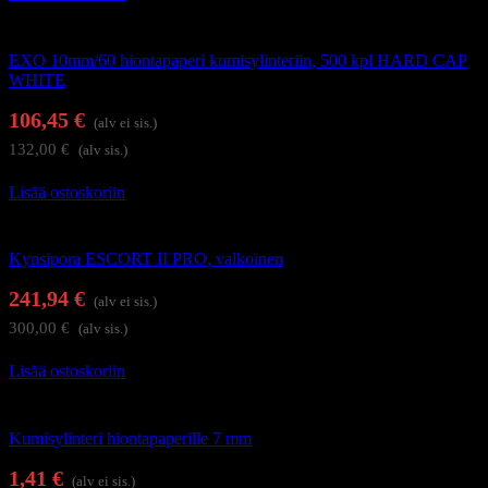
Kynsienhoitolaitteet
EXO 10mm/60 hiontapaperi kumisylinteriin, 500 kpl HARD CAP
WHITE
106,45
€
(alv ei sis.)
132,00
€
(alv sis.)
Lisää ostoskoriin
Kynsienhoitolaitteet
Kynsipora ESCORT II PRO, valkoinen
241,94
€
(alv ei sis.)
300,00
€
(alv sis.)
Lisää ostoskoriin
Kynsienhoitolaitteet
Kumisylinteri hiontapaperille 7 mm
1,41
€
(alv ei sis.)