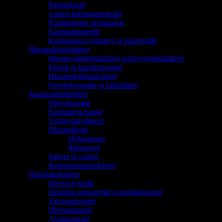
Parturituolit
Lasten kampaamotuolit
Kampaamon pesupaikat
Kampaamopeilit
Kampaajan työkärryt ja apupöydät
Hiustenhoitolaitteet
Hiusten lämpösäteilijät ja höyryhoitolaitteet
Föönit ja kupukuivaajat
Hiustenleikkuukoneet
Suoristusraudat ja kihartimet
Kampaamotuotteet
Harjoituspäät
Kammat ja harjat
Värjäystarvikkeet
Hiustenhoito
Hoitoaineet
Shampoot
Sakset ja veitset
Kampaamotarvikkeet
Hoitolakalusteet
Hierovat tuolit
Hoitolan apupöydät ja tarvikevaunut
Tatuointipenkit
Hierontatuolit
Asiakastuolit