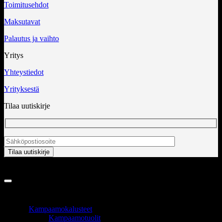
Toimitusehdot
Maksutavat
Palautus ja vaihto
Yritys
Yhteystiedot
Yrityksestä
Tilaa uutiskirje
Copyright 2026 ©
InCart OÜ
TUOTEALUEET
Kampaamokalusteet
Kampaamotuolit