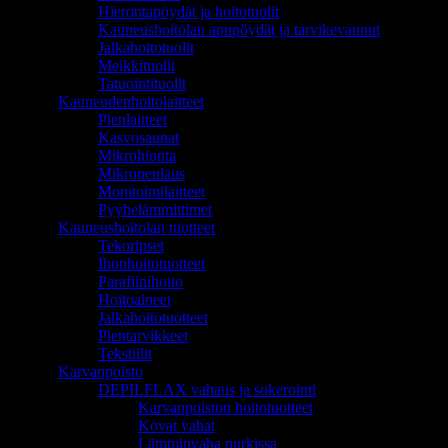
Hierontapöydät ja hoitotuolit
Kauneushoitolan apupöydät ja tarvikevaunut
Jalkahoitotuolit
Meikkituolit
Tatuointituolit
Kauneudenhoitolaitteet
Pienlaitteet
Kasvosaunat
Mikrohionta
Mikroneulaus
Monitoimilaitteet
Pyyhelämmittimet
Kauneushoitolan tuotteet
Tekoripset
Ihonhoitotuotteet
Parafiinihoito
Hoitoaineet
Jalkahoitotuotteet
Pientarvikkeet
Tekstiilit
Karvanpoisto
DEPILFLAX vahaus ja sokerointi
Karvanpoiston hoitotuotteet
Kovat vahat
Lämminvaha purkissa