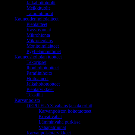
Jalkahoitotuolit
Meikkituolit
Tatuointituolit
Kauneudenhoitolaitteet
Pienlaitteet
Kasvosaunat
Mikrohionta
Mikroneulaus
Monitoimilaitteet
Pyyhelämmittimet
Kauneushoitolan tuotteet
Tekoripset
Ihonhoitotuotteet
Parafiinihoito
Hoitoaineet
Jalkahoitotuotteet
Pientarvikkeet
Tekstiilit
Karvanpoisto
DEPILFLAX vahaus ja sokerointi
Karvanpoiston hoitotuotteet
Kovat vahat
Lämminvaha purkissa
Vahapatruunat
Karvanpoistotarvikkeet