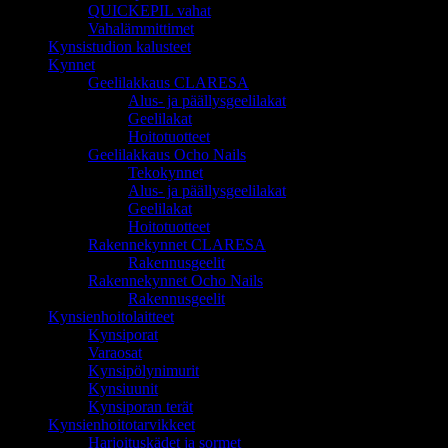
QUICKEPIL vahat
Vahalämmittimet
Kynsistudion kalusteet
Kynnet
Geelilakkaus CLARESA
Alus- ja päällysgeelilakat
Geelilakat
Hoitotuotteet
Geelilakkaus Ocho Nails
Tekokynnet
Alus- ja päällysgeelilakat
Geelilakat
Hoitotuotteet
Rakennekynnet CLARESA
Rakennusgeelit
Rakennekynnet Ocho Nails
Rakennusgeelit
Kynsienhoitolaitteet
Kynsiporat
Varaosat
Kynsipölynimurit
Kynsiuunit
Kynsiporan terät
Kynsienhoitotarvikkeet
Harjoituskädet ja sormet