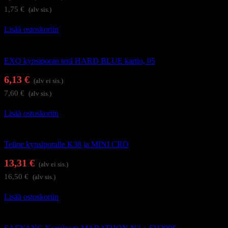
1,75
€
(alv sis.)
Lisää ostoskoriin
Kynsienhoitolaitteet
EXO kynsiporan terä HARD BLUE kartio, 05
6,13
€
(alv ei sis.)
7,60
€
(alv sis.)
Lisää ostoskoriin
Kynsienhoitolaitteet
Teline kynsiporalle K38 ja MINI CRO
13,31
€
(alv ei sis.)
16,50
€
(alv sis.)
Lisää ostoskoriin
Kynsienhoitolaitteet