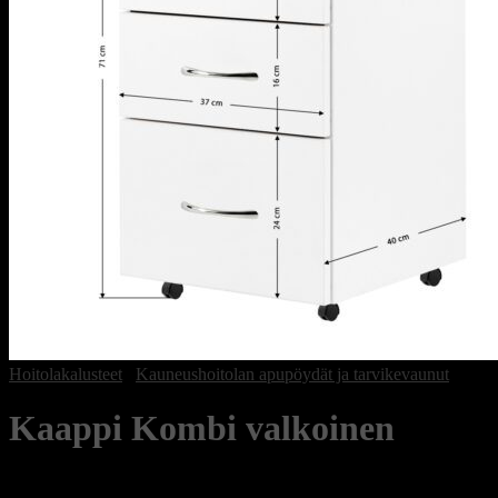
Hoitolakalusteet
/
Kauneushoitolan apupöydät ja tarvikevaunut
Kaappi Kombi valkoinen