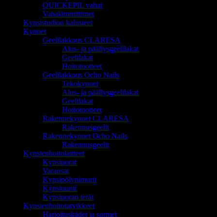
QUICKEPIL vahat
Vahalämmittimet
Kynsistudion kalusteet
Kynnet
Geelilakkaus CLARESA
Alus- ja päällysgeelilakat
Geelilakat
Hoitotuotteet
Geelilakkaus Ocho Nails
Tekokynnet
Alus- ja päällysgeelilakat
Geelilakat
Hoitotuotteet
Rakennekynnet CLARESA
Rakennusgeelit
Rakennekynnet Ocho Nails
Rakennusgeelit
Kynsienhoitolaitteet
Kynsiporat
Varaosat
Kynsipölynimurit
Kynsiuunit
Kynsiporan terät
Kynsienhoitotarvikkeet
Harjoituskädet ja sormet