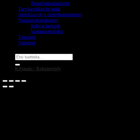
Työpöytävalaisimet
Tarvikesalkut ja pakit
Autoklaavit ja desinfiointilaitteet
Vastaanottokalusteet
Sohvat ja tuolit
Vastaanottotiskit
Tatuointi
Varaosat
Etsi:
Kirjaudu / Rekisteröidy