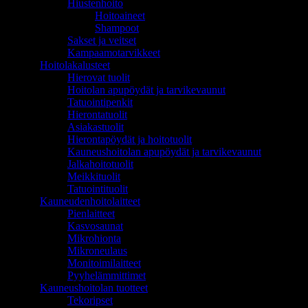
Hiustenhoito
Hoitoaineet
Shampoot
Sakset ja veitset
Kampaamotarvikkeet
Hoitolakalusteet
Hierovat tuolit
Hoitolan apupöydät ja tarvikevaunut
Tatuointipenkit
Hierontatuolit
Asiakastuolit
Hierontapöydät ja hoitotuolit
Kauneushoitolan apupöydät ja tarvikevaunut
Jalkahoitotuolit
Meikkituolit
Tatuointituolit
Kauneudenhoitolaitteet
Pienlaitteet
Kasvosaunat
Mikrohionta
Mikroneulaus
Monitoimilaitteet
Pyyhelämmittimet
Kauneushoitolan tuotteet
Tekoripset