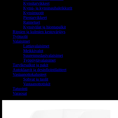
Kynsitarvikkeet
Kynsi- ja kynsinauhaleikkurit
Kynsimuotit
Pientarvikkeet
Rannetuet
Kynsiviilat ja hiontapalkit
Ripsien ja kulmien kestovärjäys
Työtuolit
Valaisimet
Lattiavalaisimet
Meikkivalot
Suurennuslasivalaisimet
Työpöytävalaisimet
Tarvikesalkut ja pakit
Autoklaavit ja desinfiointilaitteet
Vastaanottokalusteet
Sohvat ja tuolit
Vastaanottotiskit
Tatuointi
Varaosat