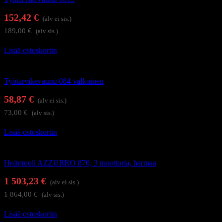
152,42
€
(alv ei sis.)
189,00
€
(alv sis.)
Lisää ostoskoriin
Hoitolakalusteet
Työtarvikevaunu 084 valkoinen
58,87
€
(alv ei sis.)
73,00
€
(alv sis.)
Lisää ostoskoriin
Hierontapöydät ja hoitotuolit
Hoitotuoli AZZURRO 870, 3 moottoria, harmaa
1 503,23
€
(alv ei sis.)
1 864,00
€
(alv sis.)
Lisää ostoskoriin