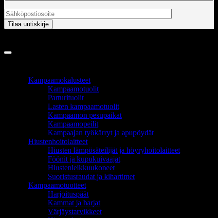
Copyright 2026 ©
InCart OÜ
TUOTEALUEET
Kampaamokalusteet
Kampaamotuolit
Parturituolit
Lasten kampaamotuolit
Kampaamon pesupaikat
Kampaamopeilit
Kampaajan työkärryt ja apupöydät
Hiustenhoitolaitteet
Hiusten lämpösäteilijät ja höyryhoitolaitteet
Föönit ja kupukuivaajat
Hiustenleikkuukoneet
Suoristusraudat ja kihartimet
Kampaamotuotteet
Harjoituspäät
Kammat ja harjat
Värjäystarvikkeet