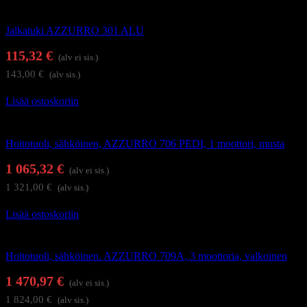
Hoitolakalusteet
Jalkatuki AZZURRO 301 ALU
115,32
€
(alv ei sis.)
143,00
€
(alv sis.)
Lisää ostoskoriin
Hoitolakalusteet
Hoitotuoli, sähköinen, AZZURRO 706 PEDI, 1 moottori, musta
1 065,32
€
(alv ei sis.)
1 321,00
€
(alv sis.)
Lisää ostoskoriin
Hierontapöydät ja hoitotuolit
Hoitotuoli, sähköinen. AZZURRO 709A, 3 moottoria, valkoinen
1 470,97
€
(alv ei sis.)
1 824,00
€
(alv sis.)