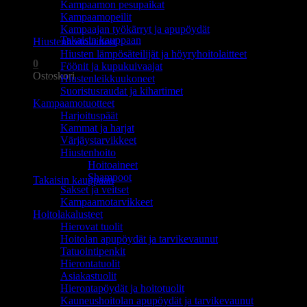
Kampaamon pesupaikat
Ostoskori on tyhjä.
Kampaamopeilit
Kampaajan työkärryt ja apupöydät
Takaisin kauppaan
Hiustenhoitolaitteet
Hiusten lämpösäteilijät ja höyryhoitolaitteet
0
Föönit ja kupukuivaajat
Ostoskori
Hiustenleikkuukoneet
Suoristusraudat ja kihartimet
Kampaamotuotteet
Harjoituspäät
Kammat ja harjat
Värjäystarvikkeet
Hiustenhoito
Ostoskori on tyhjä.
Hoitoaineet
Shampoot
Takaisin kauppaan
Sakset ja veitset
Kampaamotarvikkeet
Hoitolakalusteet
Hierovat tuolit
Hoitolan apupöydät ja tarvikevaunut
Tatuointipenkit
Hierontatuolit
Asiakastuolit
Hierontapöydät ja hoitotuolit
Kauneushoitolan apupöydät ja tarvikevaunut