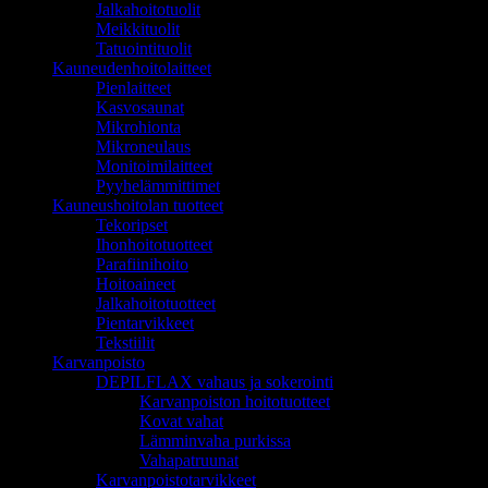
Jalkahoitotuolit
Meikkituolit
Tatuointituolit
Kauneudenhoitolaitteet
Pienlaitteet
Kasvosaunat
Mikrohionta
Mikroneulaus
Monitoimilaitteet
Pyyhelämmittimet
Kauneushoitolan tuotteet
Tekoripset
Ihonhoitotuotteet
Parafiinihoito
Hoitoaineet
Jalkahoitotuotteet
Pientarvikkeet
Tekstiilit
Karvanpoisto
DEPILFLAX vahaus ja sokerointi
Karvanpoiston hoitotuotteet
Kovat vahat
Lämminvaha purkissa
Vahapatruunat
Karvanpoistotarvikkeet