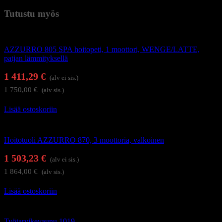
Tutustu myös
Hierontapöydät ja hoitotuolit
AZZURRO 805 SPA hoitopeti, 1 moottori, WENGE/LATTE,
patjan lämmityksellä
1 411,29
€
(alv ei sis.)
1 750,00
€
(alv sis.)
Lisää ostoskoriin
Hierontapöydät ja hoitotuolit
Hoitotuoli AZZURRO 870, 3 moottoria, valkoinen
1 503,23
€
(alv ei sis.)
1 864,00
€
(alv sis.)
Lisää ostoskoriin
Hoitolakalusteet
Työtarvikevaunu 1019