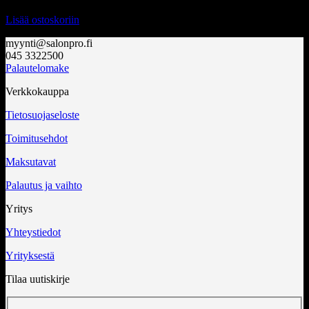
Lisää ostoskoriin
myynti@salonpro.fi
045 3322500
Palautelomake
Verkkokauppa
Tietosuojaseloste
Toimitusehdot
Maksutavat
Palautus ja vaihto
Yritys
Yhteystiedot
Yrityksestä
Tilaa uutiskirje