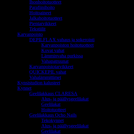
Ihonhoitotuotteet
Parafiinihoito
Hoitoaineet
Jalkahoitotuotteet
Pientarvikkeet
Tekstiilit
Karvanpoisto
DEPILFLAX vahaus ja sokerointi
Karvanpoiston hoitotuotteet
Kovat vahat
Lämminvaha purkissa
Vahapatruunat
Karvanpoistotarvikkeet
QUICKEPIL vahat
Vahalämmittimet
Kynsistudion kalusteet
Kynnet
Geelilakkaus CLARESA
Alus- ja päällysgeelilakat
Geelilakat
Hoitotuotteet
Geelilakkaus Ocho Nails
Tekokynnet
Alus- ja päällysgeelilakat
Geelilakat