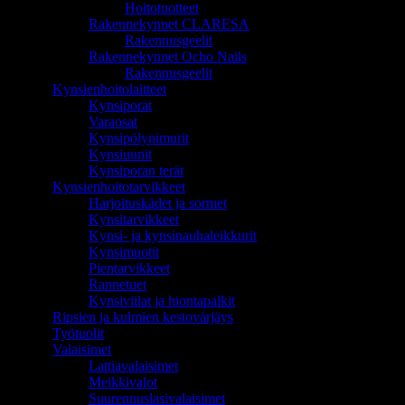
Hoitotuotteet
Rakennekynnet CLARESA
Rakennusgeelit
Rakennekynnet Ocho Nails
Rakennusgeelit
Kynsienhoitolaitteet
Kynsiporat
Varaosat
Kynsipölynimurit
Kynsiuunit
Kynsiporan terät
Kynsienhoitotarvikkeet
Harjoituskädet ja sormet
Kynsitarvikkeet
Kynsi- ja kynsinauhaleikkurit
Kynsimuotit
Pientarvikkeet
Rannetuet
Kynsiviilat ja hiontapalkit
Ripsien ja kulmien kestovärjäys
Työtuolit
Valaisimet
Lattiavalaisimet
Meikkivalot
Suurennuslasivalaisimet