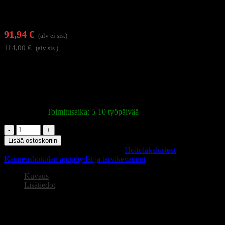
91,94
€
(alv ei sis.)
114,00
€
(alv sis.)
Kombi-säilytyskaappi ja tyylikäs varuste kauneushoitoloihin,
jalkahoitoloihin ja muihin hoitohuoneisiin. Sen harkittu muotoilu
takaa sujuvan organisoinnin ja mahdollistaa laitteiden, tuotteiden
sekä tarvittavien välineiden asianmukaisen säilytyksen.
Varastossa
|
Toimitusaika: 5-10 työpäivää
Kaappi
Kombi
Lisää ostoskoriin
valkoinen
Tuotetunnus (SKU):
155326
Osastot:
Hoitolakalusteet
,
määrä
Kauneushoitolan apupöydät ja tarvikevaunut
Kuvaus
Lisätiedot
Kaappi Kombi valkoinen
Käytännöllinen kaluste hoitoalan ammattilaisille