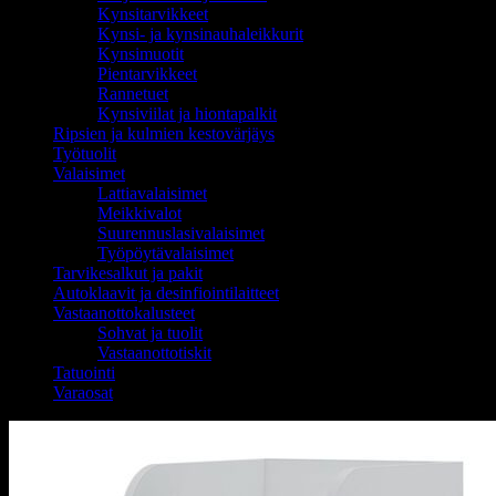
Kynsitarvikkeet
Kynsi- ja kynsinauhaleikkurit
Kynsimuotit
Pientarvikkeet
Rannetuet
Kynsiviilat ja hiontapalkit
Ripsien ja kulmien kestovärjäys
Työtuolit
Valaisimet
Lattiavalaisimet
Meikkivalot
Suurennuslasivalaisimet
Työpöytävalaisimet
Tarvikesalkut ja pakit
Autoklaavit ja desinfiointilaitteet
Vastaanottokalusteet
Sohvat ja tuolit
Vastaanottotiskit
Tatuointi
Varaosat