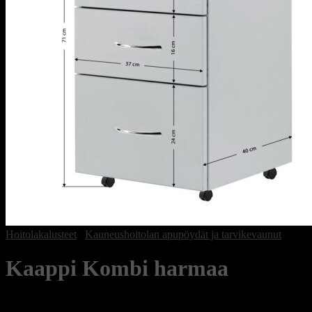
Hoitolakalusteet
/
Kauneushoitolan apupöydät ja tarvikevaunut
Kaappi Kombi harmaa