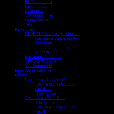
Ihonhoitotuotteet
Parafiinihoito
Hoitoaineet
Jalkahoitotuotteet
Pientarvikkeet
Tekstiilit
Karvanpoisto
DEPILFLAX vahaus ja sokerointi
Karvanpoiston hoitotuotteet
Kovat vahat
Lämminvaha purkissa
Vahapatruunat
Karvanpoistotarvikkeet
QUICKEPIL vahat
Vahalämmittimet
Kynsistudion kalusteet
Kynnet
Geelilakkaus CLARESA
Alus- ja päällysgeelilakat
Geelilakat
Hoitotuotteet
Geelilakkaus Ocho Nails
Tekokynnet
Alus- ja päällysgeelilakat
Geelilakat