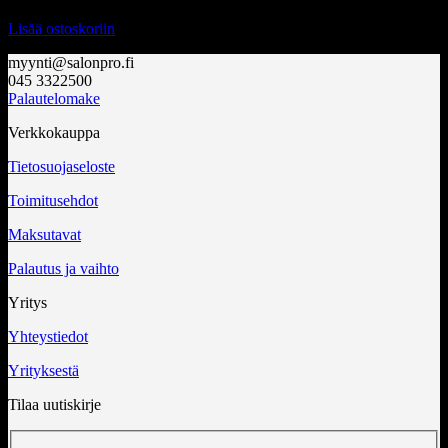
Lisää ostoskoriin
myynti@salonpro.fi
045 3322500
Palautelomake
Verkkokauppa
Tietosuojaseloste
Toimitusehdot
Maksutavat
Palautus ja vaihto
Yritys
Yhteystiedot
Yrityksestä
Tilaa uutiskirje