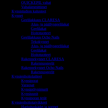
QUICKEPIL vahat
Vahalämmittimet
Kynsistudion kalusteet
Kynnet
Geelilakkaus CLARESA
Alus- ja päällysgeelilakat
Geelilakat
Hoitotuotteet
Geelilakkaus Ocho Nails
Tekokynnet
Alus- ja päällysgeelilakat
Geelilakat
Hoitotuotteet
Rakennekynnet CLARESA
Rakennusgeelit
Rakennekynnet Ocho Nails
Rakennusgeelit
Kynsienhoitolaitteet
Kynsiporat
Varaosat
Kynsipölynimurit
Kynsiuunit
Kynsiporan terät
Kynsienhoitotarvikkeet
Harjoituskädet ja sormet