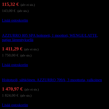
115,32
€
(alv ei sis.)
143,00
€
(alv sis.)
Lisää ostoskoriin
Hierontapöydät ja hoitotuolit
AZZURRO 805 SPA hoitopeti, 1 moottori, WENGE/LATTE,
patjan lämmityksellä
1 411,29
€
(alv ei sis.)
1 750,00
€
(alv sis.)
Lisää ostoskoriin
Hierontapöydät ja hoitotuolit
Hoitotuoli, sähköinen. AZZURRO 709A, 3 moottoria, valkoinen
1 470,97
€
(alv ei sis.)
1 824,00
€
(alv sis.)
Lisää ostoskoriin