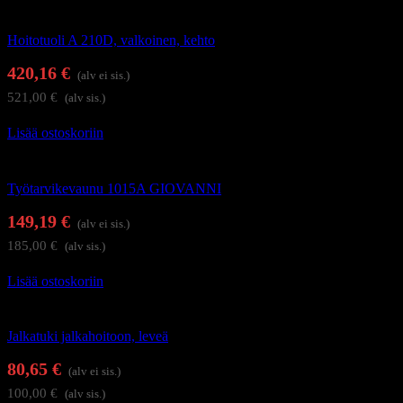
Hierontapöydät ja hoitotuolit
Hoitotuoli A 210D, valkoinen, kehto
420,16
€
(alv ei sis.)
521,00
€
(alv sis.)
Lisää ostoskoriin
Hoitolakalusteet
Työtarvikevaunu 1015A GIOVANNI
149,19
€
(alv ei sis.)
185,00
€
(alv sis.)
Lisää ostoskoriin
Hoitolakalusteet
Jalkatuki jalkahoitoon, leveä
80,65
€
(alv ei sis.)
100,00
€
(alv sis.)