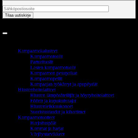
Copyright 2026 ©
InCart OÜ
TUOTEALUEET
Kampaamokalusteet
Kampaamotuolit
Parturituolit
Lasten kampaamotuolit
Kampaamon pesupaikat
Kampaamopeilit
Kampaajan työkärryt ja apupöydät
Hiustenhoitolaitteet
Hiusten lämpösäteilijät ja höyryhoitolaitteet
Föönit ja kupukuivaajat
Hiustenleikkuukoneet
Suoristusraudat ja kihartimet
Kampaamotuotteet
Harjoituspäät
Kammat ja harjat
Värjäystarvikkeet