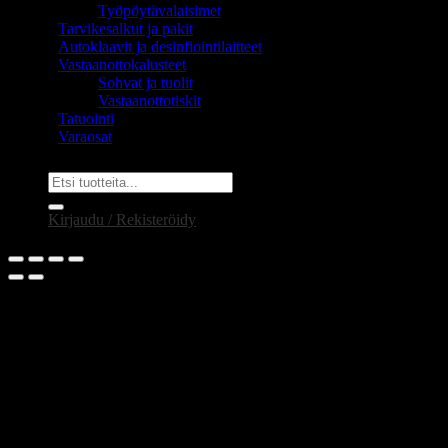
Työpöytävalaisimet
Tarvikesalkut ja pakit
Autoklaavit ja desinfiointilaitteet
Vastaanottokalusteet
Sohvat ja tuolit
Vastaanottotiskit
Tatuointi
Varaosat
Etsi:
Kirjaudu / Rekisteröidy