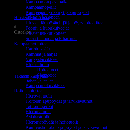
Kampaamon pesupaikat
Ostoskori on tyhjä.
Kampaamopeilit
Kampaajan työkärryt ja apupöydät
Takaisin kauppaan
Hiustenhoitolaitteet
Hiusten lämpösäteilijät ja höyryhoitolaitteet
0
Föönit ja kupukuivaajat
Ostoskori
Hiustenleikkuukoneet
Suoristusraudat ja kihartimet
Kampaamotuotteet
Harjoituspäät
Kammat ja harjat
Värjäystarvikkeet
Hiustenhoito
Ostoskori on tyhjä.
Hoitoaineet
Shampoot
Takaisin kauppaan
Sakset ja veitset
Kampaamotarvikkeet
Hoitolakalusteet
Hierovat tuolit
Hoitolan apupöydät ja tarvikevaunut
Tatuointipenkit
Hierontatuolit
Asiakastuolit
Hierontapöydät ja hoitotuolit
Kauneushoitolan apupöydät ja tarvikevaunut