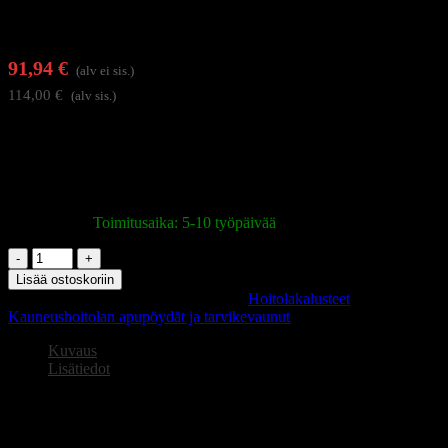
91,94
€
(alv ei sis.)
114,00
€
(alv sis.)
Kombi-säilytyskaappi ja tyylikäs varuste kauneushoitoloihin,
jalkahoitoloihin ja muihin hoitohuoneisiin. Sen harkittu muotoilu
takaa sujuvan organisoinnin ja mahdollistaa laitteiden, tuotteiden
sekä tarvittavien välineiden asianmukaisen säilytyksen.
Varastossa
|
Toimitusaika: 5-10 työpäivää
Kaappi
Kombi
Lisää ostoskoriin
harmaa
Tuotetunnus (SKU):
155327
Osastot:
Hoitolakalusteet
,
määrä
Kauneushoitolan apupöydät ja tarvikevaunut
Kuvaus
Lisätiedot
Kaappi Kombi harmaa
Käytännöllinen kaluste hoitoalan ammattilaisille