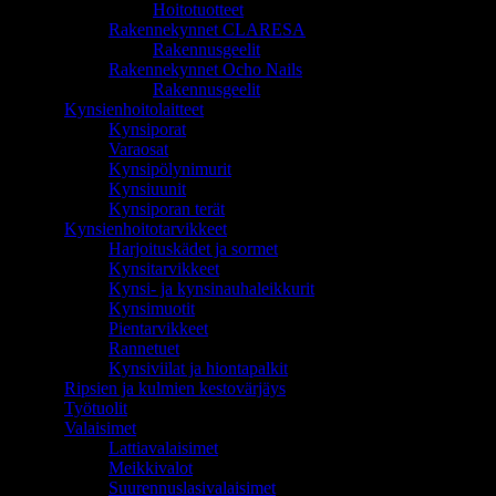
Hoitotuotteet
Rakennekynnet CLARESA
Rakennusgeelit
Rakennekynnet Ocho Nails
Rakennusgeelit
Kynsienhoitolaitteet
Kynsiporat
Varaosat
Kynsipölynimurit
Kynsiuunit
Kynsiporan terät
Kynsienhoitotarvikkeet
Harjoituskädet ja sormet
Kynsitarvikkeet
Kynsi- ja kynsinauhaleikkurit
Kynsimuotit
Pientarvikkeet
Rannetuet
Kynsiviilat ja hiontapalkit
Ripsien ja kulmien kestovärjäys
Työtuolit
Valaisimet
Lattiavalaisimet
Meikkivalot
Suurennuslasivalaisimet