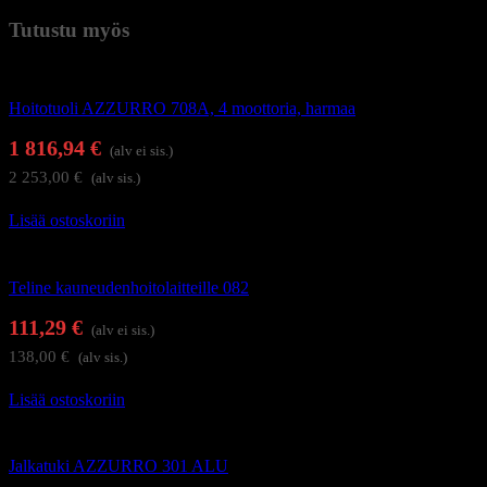
Tutustu myös
Hierontapöydät ja hoitotuolit
Hoitotuoli AZZURRO 708A, 4 moottoria, harmaa
1 816,94
€
(alv ei sis.)
2 253,00
€
(alv sis.)
Lisää ostoskoriin
Hoitolakalusteet
Teline kauneudenhoitolaitteille 082
111,29
€
(alv ei sis.)
138,00
€
(alv sis.)
Lisää ostoskoriin
Hoitolakalusteet
Jalkatuki AZZURRO 301 ALU