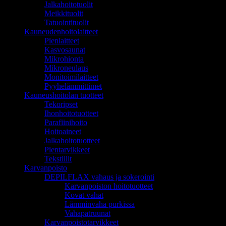
Jalkahoitotuolit
Meikkituolit
Tatuointituolit
Kauneudenhoitolaitteet
Pienlaitteet
Kasvosaunat
Mikrohionta
Mikroneulaus
Monitoimilaitteet
Pyyhelämmittimet
Kauneushoitolan tuotteet
Tekoripset
Ihonhoitotuotteet
Parafiinihoito
Hoitoaineet
Jalkahoitotuotteet
Pientarvikkeet
Tekstiilit
Karvanpoisto
DEPILFLAX vahaus ja sokerointi
Karvanpoiston hoitotuotteet
Kovat vahat
Lämminvaha purkissa
Vahapatruunat
Karvanpoistotarvikkeet