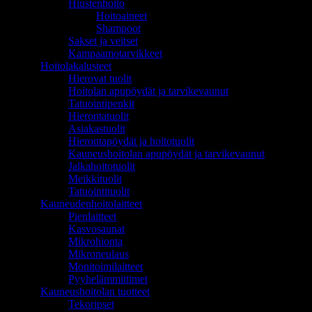
Hiustenhoito
Hoitoaineet
Shampoot
Sakset ja veitset
Kampaamotarvikkeet
Hoitolakalusteet
Hierovat tuolit
Hoitolan apupöydät ja tarvikevaunut
Tatuointipenkit
Hierontatuolit
Asiakastuolit
Hierontapöydät ja hoitotuolit
Kauneushoitolan apupöydät ja tarvikevaunut
Jalkahoitotuolit
Meikkituolit
Tatuointituolit
Kauneudenhoitolaitteet
Pienlaitteet
Kasvosaunat
Mikrohionta
Mikroneulaus
Monitoimilaitteet
Pyyhelämmittimet
Kauneushoitolan tuotteet
Tekoripset