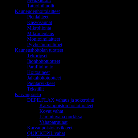
Meikkituolit
Tatuointituolit
Kauneudenhoitolaitteet
Pienlaitteet
Kasvosaunat
Mikrohionta
Mikroneulaus
Monitoimilaitteet
Pyyhelämmittimet
Kauneushoitolan tuotteet
Tekoripset
Ihonhoitotuotteet
Parafiinihoito
Hoitoaineet
Jalkahoitotuotteet
Pientarvikkeet
Tekstiilit
Karvanpoisto
DEPILFLAX vahaus ja sokerointi
Karvanpoiston hoitotuotteet
Kovat vahat
Lämminvaha purkissa
Vahapatruunat
Karvanpoistotarvikkeet
QUICKEPIL vahat