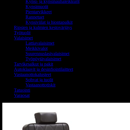
Kynsi- ja kynsinauhaleikkurit
Kynsimuotit
Pientarvikkeet
Rannetuet
Kynsiviilat ja hiontapalkit
Ripsien ja kulmien kestovärjäys
Työtuolit
Valaisimet
Lattiavalaisimet
Meikkivalot
Suurennuslasivalaisimet
Työpöytävalaisimet
Tarvikesalkut ja pakit
Autoklaavit ja desinfiointilaitteet
Vastaanottokalusteet
Sohvat ja tuolit
Vastaanottotiskit
Tatuointi
Varaosat