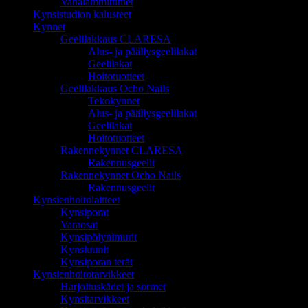
Vahalämmittimet
Kynsistudion kalusteet
Kynnet
Geelilakkaus CLARESA
Alus- ja päällysgeelilakat
Geelilakat
Hoitotuotteet
Geelilakkaus Ocho Nails
Tekokynnet
Alus- ja päällysgeelilakat
Geelilakat
Hoitotuotteet
Rakennekynnet CLARESA
Rakennusgeelit
Rakennekynnet Ocho Nails
Rakennusgeelit
Kynsienhoitolaitteet
Kynsiporat
Varaosat
Kynsipölynimurit
Kynsiuunit
Kynsiporan terät
Kynsienhoitotarvikkeet
Harjoituskädet ja sormet
Kynsitarvikkeet