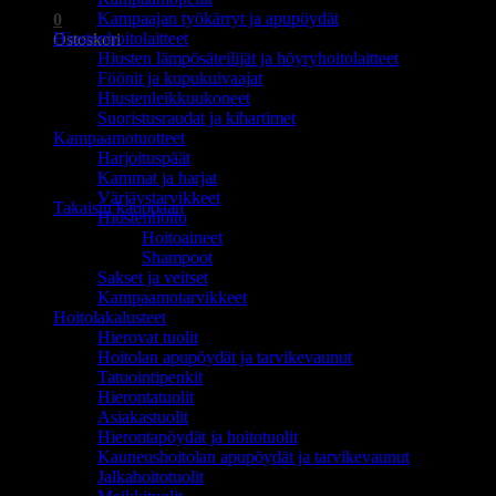
Kampaajan työkärryt ja apupöydät
0
Hiustenhoitolaitteet
Ostoskori
Hiusten lämpösäteilijät ja höyryhoitolaitteet
Föönit ja kupukuivaajat
Hiustenleikkuukoneet
Suoristusraudat ja kihartimet
Kampaamotuotteet
Harjoituspäät
Ostoskori on tyhjä.
Kammat ja harjat
Värjäystarvikkeet
Takaisin kauppaan
Hiustenhoito
Hoitoaineet
Shampoot
Sakset ja veitset
Kampaamotarvikkeet
Hoitolakalusteet
Hierovat tuolit
Hoitolan apupöydät ja tarvikevaunut
Tatuointipenkit
Hierontatuolit
Asiakastuolit
Hierontapöydät ja hoitotuolit
Kauneushoitolan apupöydät ja tarvikevaunut
Jalkahoitotuolit