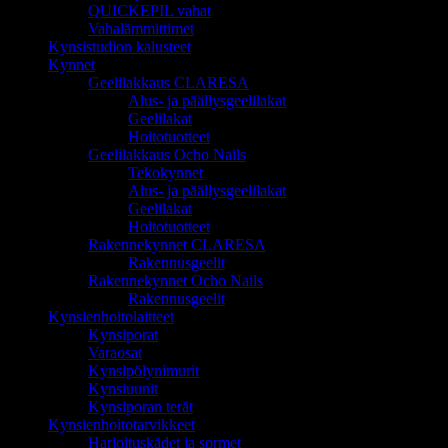
QUICKEPIL vahat
Vahalämmittimet
Kynsistudion kalusteet
Kynnet
Geelilakkaus CLARESA
Alus- ja päällysgeelilakat
Geelilakat
Hoitotuotteet
Geelilakkaus Ocho Nails
Tekokynnet
Alus- ja päällysgeelilakat
Geelilakat
Hoitotuotteet
Rakennekynnet CLARESA
Rakennusgeelit
Rakennekynnet Ocho Nails
Rakennusgeelit
Kynsienhoitolaitteet
Kynsiporat
Varaosat
Kynsipölynimurit
Kynsiuunit
Kynsiporan terät
Kynsienhoitotarvikkeet
Harjoituskädet ja sormet