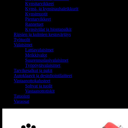
Kynsitarvikkeet
Kynsi- ja kynsinauhaleikkurit
Kynsimuotit
Pientarvikkeet
Rannetuet
Kynsiviilat ja hiontapalkit
Ripsien ja kulmien kestovärjäys
Työtuolit
Valaisimet
Lattiavalaisimet
Meikkivalot
Suurennuslasivalaisimet
Työpöytävalaisimet
Tarvikesalkut ja pakit
Autoklaavit ja desinfiointilaitteet
Vastaanottokalusteet
Sohvat ja tuolit
Vastaanottotiskit
Tatuointi
Varaosat