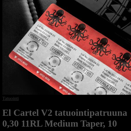
Tatuointi
El Cartel V2 tatuointipatruuna
0,30 11RL Medium Taper, 10