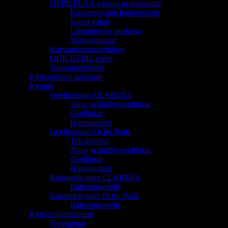
DEPILFLAX vahaus ja sokerointi
Karvanpoiston hoitotuotteet
Kovat vahat
Lämminvaha purkissa
Vahapatruunat
Karvanpoistotarvikkeet
QUICKEPIL vahat
Vahalämmittimet
Kynsistudion kalusteet
Kynnet
Geelilakkaus CLARESA
Alus- ja päällysgeelilakat
Geelilakat
Hoitotuotteet
Geelilakkaus Ocho Nails
Tekokynnet
Alus- ja päällysgeelilakat
Geelilakat
Hoitotuotteet
Rakennekynnet CLARESA
Rakennusgeelit
Rakennekynnet Ocho Nails
Rakennusgeelit
Kynsienhoitolaitteet
Kynsiporat