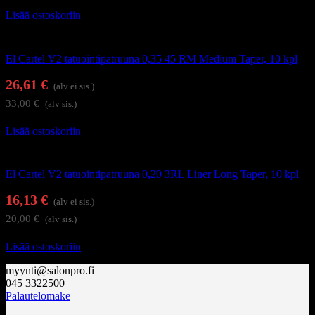
Lisää ostoskoriin
Tatuointi
El Cartel V2 tatuointipatruuna 0,35 45 RM Medium Taper, 10 kpl
26,61
€
(alv ei sis.)
33,00
€
(alv sis.)
Lisää ostoskoriin
Tatuointi
El Cartel V2 tatuointipatruuna 0,20 3RL Liner Long Taper, 10 kpl
16,13
€
(alv ei sis.)
20,00
€
(alv sis.)
Lisää ostoskoriin
myynti@salonpro.fi
045 3322500
Palautelomake