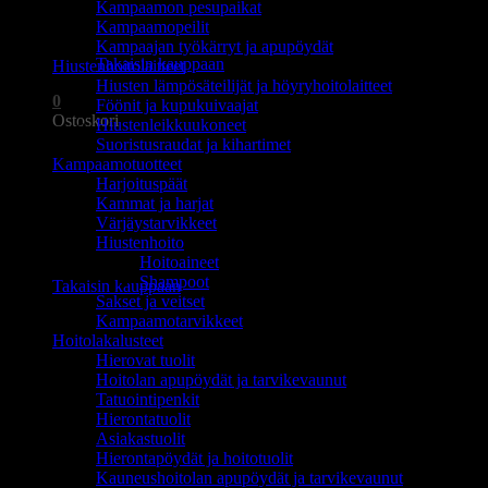
Kampaamon pesupaikat
Ostoskori on tyhjä.
Kampaamopeilit
Kampaajan työkärryt ja apupöydät
Takaisin kauppaan
Hiustenhoitolaitteet
Hiusten lämpösäteilijät ja höyryhoitolaitteet
0
Föönit ja kupukuivaajat
Ostoskori
Hiustenleikkuukoneet
Suoristusraudat ja kihartimet
Kampaamotuotteet
Harjoituspäät
Kammat ja harjat
Värjäystarvikkeet
Hiustenhoito
Ostoskori on tyhjä.
Hoitoaineet
Shampoot
Takaisin kauppaan
Sakset ja veitset
Kampaamotarvikkeet
Hoitolakalusteet
Hierovat tuolit
Hoitolan apupöydät ja tarvikevaunut
Tatuointipenkit
Hierontatuolit
Asiakastuolit
Hierontapöydät ja hoitotuolit
Kauneushoitolan apupöydät ja tarvikevaunut