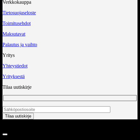
Verkkokauppa
Tietosuojaseloste
Toimitusehdot
Maksutavat
Palautus ja vaihto
Yritys
Yhteystiedot
Yrityksestä
Tilaa uutiskirje
Copyright 2026 ©
InCart OÜ