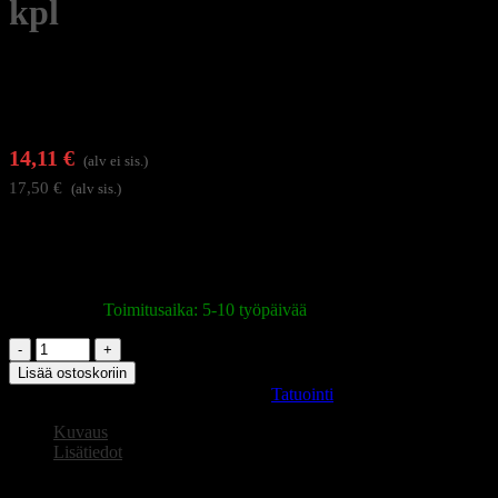
kpl
14,11
€
(alv ei sis.)
17,50
€
(alv sis.)
El Cartel RL (Round Liner) sarjan patruunat 0,30 mm
neulahalkaisijalla ja Medium Taper hionnalla tarjoavat erinomaisen
tasapainon tarkan linjan ja tehokkaan värinsyötön välillä
Varastossa
|
Toimitusaika: 5-10 työpäivää
El
Cartel
Lisää ostoskoriin
V2
Tuotetunnus (SKU):
147896
Osasto:
Tatuointi
tatuointipatruuna
0,30
Kuvaus
11RL
Lisätiedot
Medium
Taper,
El Cartel V2 tatuointipatruuna 0,30 11RL Medium Taper, 10 kpl