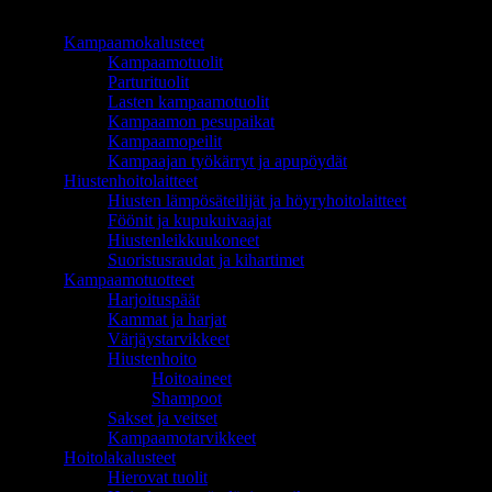
TUOTEALUEET
Kampaamokalusteet
Kampaamotuolit
Parturituolit
Lasten kampaamotuolit
Kampaamon pesupaikat
Kampaamopeilit
Kampaajan työkärryt ja apupöydät
Hiustenhoitolaitteet
Hiusten lämpösäteilijät ja höyryhoitolaitteet
Föönit ja kupukuivaajat
Hiustenleikkuukoneet
Suoristusraudat ja kihartimet
Kampaamotuotteet
Harjoituspäät
Kammat ja harjat
Värjäystarvikkeet
Hiustenhoito
Hoitoaineet
Shampoot
Sakset ja veitset
Kampaamotarvikkeet
Hoitolakalusteet
Hierovat tuolit