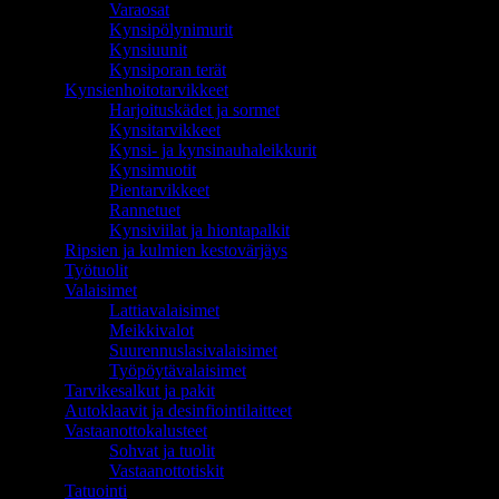
Varaosat
Kynsipölynimurit
Kynsiuunit
Kynsiporan terät
Kynsienhoitotarvikkeet
Harjoituskädet ja sormet
Kynsitarvikkeet
Kynsi- ja kynsinauhaleikkurit
Kynsimuotit
Pientarvikkeet
Rannetuet
Kynsiviilat ja hiontapalkit
Ripsien ja kulmien kestovärjäys
Työtuolit
Valaisimet
Lattiavalaisimet
Meikkivalot
Suurennuslasivalaisimet
Työpöytävalaisimet
Tarvikesalkut ja pakit
Autoklaavit ja desinfiointilaitteet
Vastaanottokalusteet
Sohvat ja tuolit
Vastaanottotiskit
Tatuointi