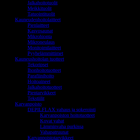
Jalkahoitotuolit
Meikkituolit
Tatuointituolit
Kauneudenhoitolaitteet
Pienlaitteet
Kasvosaunat
Mikrohionta
Mikroneulaus
Monitoimilaitteet
Pyyhelämmittimet
Kauneushoitolan tuotteet
Tekoripset
Ihonhoitotuotteet
Parafiinihoito
Hoitoaineet
Jalkahoitotuotteet
Pientarvikkeet
Tekstiilit
Karvanpoisto
DEPILFLAX vahaus ja sokerointi
Karvanpoiston hoitotuotteet
Kovat vahat
Lämminvaha purkissa
Vahapatruunat
Karvanpoistotarvikkeet