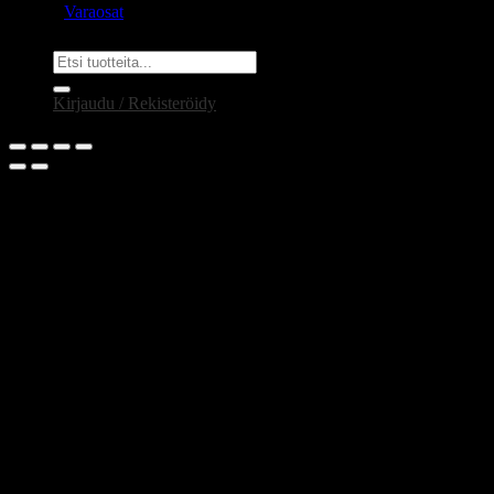
Varaosat
Etsi:
Kirjaudu / Rekisteröidy