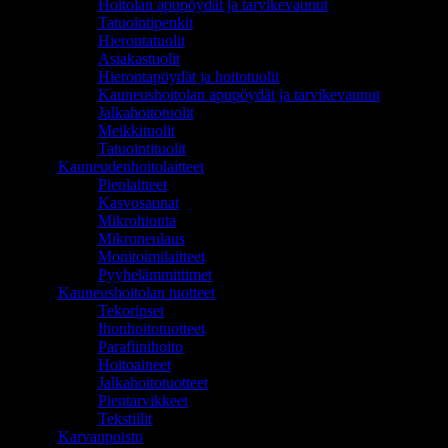
Hoitolan apupöydät ja tarvikevaunut
Tatuointipenkit
Hierontatuolit
Asiakastuolit
Hierontapöydät ja hoitotuolit
Kauneushoitolan apupöydät ja tarvikevaunut
Jalkahoitotuolit
Meikkituolit
Tatuointituolit
Kauneudenhoitolaitteet
Pienlaitteet
Kasvosaunat
Mikrohionta
Mikroneulaus
Monitoimilaitteet
Pyyhelämmittimet
Kauneushoitolan tuotteet
Tekoripset
Ihonhoitotuotteet
Parafiinihoito
Hoitoaineet
Jalkahoitotuotteet
Pientarvikkeet
Tekstiilit
Karvanpoisto