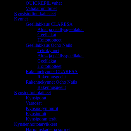
QUICKEPIL vahat
Vahalämmittimet
Kynsistudion kalusteet
Kynnet
Geelilakkaus CLARESA
Alus- ja päällysgeelilakat
Geelilakat
Hoitotuotteet
Geelilakkaus Ocho Nails
Tekokynnet
Alus- ja päällysgeelilakat
Geelilakat
Hoitotuotteet
Rakennekynnet CLARESA
Rakennusgeelit
Rakennekynnet Ocho Nails
Rakennusgeelit
Kynsienhoitolaitteet
Kynsiporat
Varaosat
Kynsipölynimurit
Kynsiuunit
Kynsiporan terät
Kynsienhoitotarvikkeet
Harjoituskädet ja sormet