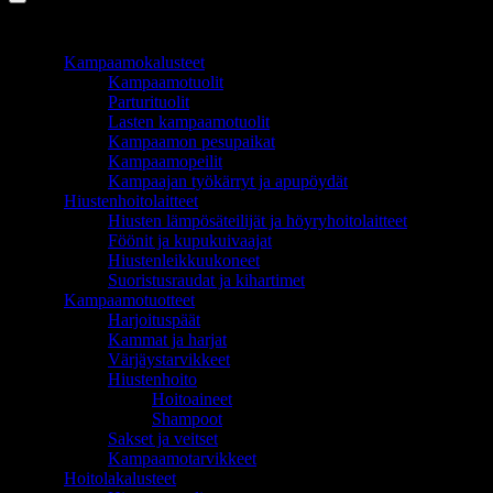
TUOTEALUEET
Kampaamokalusteet
Kampaamotuolit
Parturituolit
Lasten kampaamotuolit
Kampaamon pesupaikat
Kampaamopeilit
Kampaajan työkärryt ja apupöydät
Hiustenhoitolaitteet
Hiusten lämpösäteilijät ja höyryhoitolaitteet
Föönit ja kupukuivaajat
Hiustenleikkuukoneet
Suoristusraudat ja kihartimet
Kampaamotuotteet
Harjoituspäät
Kammat ja harjat
Värjäystarvikkeet
Hiustenhoito
Hoitoaineet
Shampoot
Sakset ja veitset
Kampaamotarvikkeet
Hoitolakalusteet