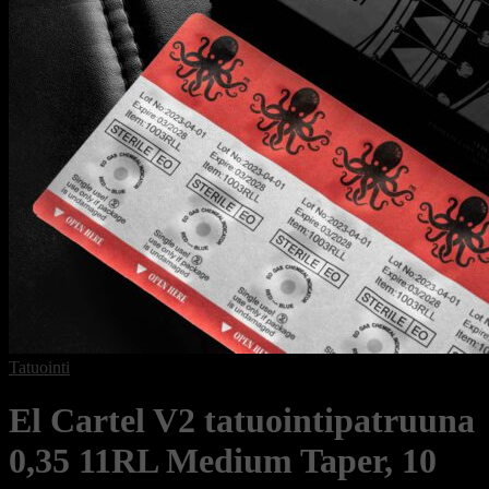
Tatuointi
El Cartel V2 tatuointipatruuna
0,35 11RL Medium Taper, 10