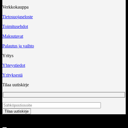
Verkkokauppa
Tietosuojaseloste
Toimitusehdot
Maksutavat
Palautus ja vaihto
Yritys
Yhteystiedot
Yrityksestä
Tilaa uutiskirje
Copyright 2026 ©
InCart OÜ