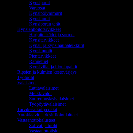
Kynsiporat
Varaosat
Kynsipölynimurit
Kynsiuunit
Kynsiporan terät
Kynsienhoitotarvikkeet
Harjoituskädet ja sormet
Kynsitarvikkeet
Kynsi- ja kynsinauhaleikkurit
Kynsimuotit
Pientarvikkeet
Rannetuet
Kynsiviilat ja hiontapalkit
Ripsien ja kulmien kestovärjäys
Työtuolit
Valaisimet
Lattiavalaisimet
Meikkivalot
Suurennuslasivalaisimet
Työpöytävalaisimet
Tarvikesalkut ja pakit
Autoklaavit ja desinfiointilaitteet
Vastaanottokalusteet
Sohvat ja tuolit
Vastaanottotiskit