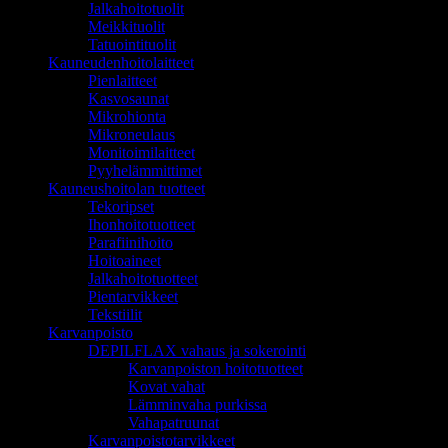
Jalkahoitotuolit
Meikkituolit
Tatuointituolit
Kauneudenhoitolaitteet
Pienlaitteet
Kasvosaunat
Mikrohionta
Mikroneulaus
Monitoimilaitteet
Pyyhelämmittimet
Kauneushoitolan tuotteet
Tekoripset
Ihonhoitotuotteet
Parafiinihoito
Hoitoaineet
Jalkahoitotuotteet
Pientarvikkeet
Tekstiilit
Karvanpoisto
DEPILFLAX vahaus ja sokerointi
Karvanpoiston hoitotuotteet
Kovat vahat
Lämminvaha purkissa
Vahapatruunat
Karvanpoistotarvikkeet