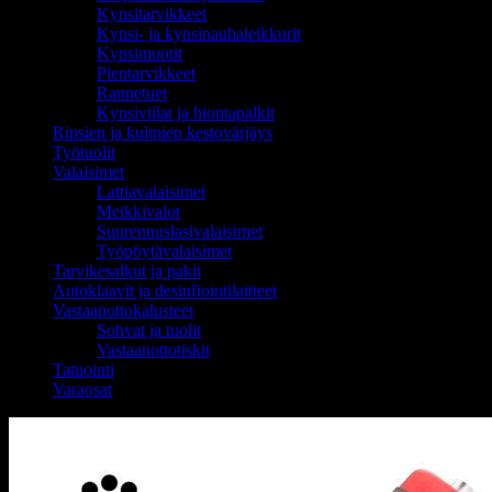
Kynsitarvikkeet
Kynsi- ja kynsinauhaleikkurit
Kynsimuotit
Pientarvikkeet
Rannetuet
Kynsiviilat ja hiontapalkit
Ripsien ja kulmien kestovärjäys
Työtuolit
Valaisimet
Lattiavalaisimet
Meikkivalot
Suurennuslasivalaisimet
Työpöytävalaisimet
Tarvikesalkut ja pakit
Autoklaavit ja desinfiointilaitteet
Vastaanottokalusteet
Sohvat ja tuolit
Vastaanottotiskit
Tatuointi
Varaosat