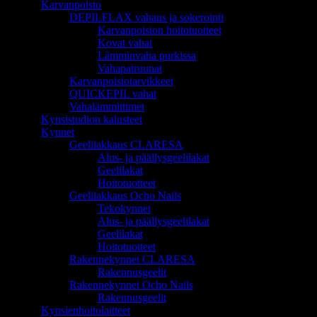
Karvanpoisto
DEPILFLAX vahaus ja sokerointi
Karvanpoiston hoitotuotteet
Kovat vahat
Lämminvaha purkissa
Vahapatruunat
Karvanpoistotarvikkeet
QUICKEPIL vahat
Vahalämmittimet
Kynsistudion kalusteet
Kynnet
Geelilakkaus CLARESA
Alus- ja päällysgeelilakat
Geelilakat
Hoitotuotteet
Geelilakkaus Ocho Nails
Tekokynnet
Alus- ja päällysgeelilakat
Geelilakat
Hoitotuotteet
Rakennekynnet CLARESA
Rakennusgeelit
Rakennekynnet Ocho Nails
Rakennusgeelit
Kynsienhoitolaitteet