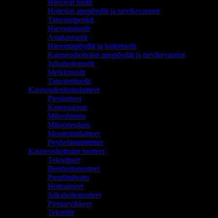
Hierovat tuolit
Hoitolan apupöydät ja tarvikevaunut
Tatuointipenkit
Hierontatuolit
Asiakastuolit
Hierontapöydät ja hoitotuolit
Kauneushoitolan apupöydät ja tarvikevaunut
Jalkahoitotuolit
Meikkituolit
Tatuointituolit
Kauneudenhoitolaitteet
Pienlaitteet
Kasvosaunat
Mikrohionta
Mikroneulaus
Monitoimilaitteet
Pyyhelämmittimet
Kauneushoitolan tuotteet
Tekoripset
Ihonhoitotuotteet
Parafiinihoito
Hoitoaineet
Jalkahoitotuotteet
Pientarvikkeet
Tekstiilit