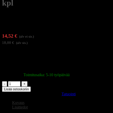
kpl
14,52
€
(alv ei sis.)
18,00
€
(alv sis.)
El Cartel RL (Round Liner) sarjan patruunat 0,35 mm
neulahalkaisijalla ja Medium Taper hionnalla on kehitetty tekijöille,
jotka tarvitsevat vahvoja ja selkeitä kontuureja sekä sujuvaa
värinsyöttöä
Varastossa
|
Toimitusaika: 5-10 työpäivää
El
Cartel
Lisää ostoskoriin
V2
Tuotetunnus (SKU):
147904
Osasto:
Tatuointi
tatuointipatruuna
0,35
Kuvaus
11RL
Lisätiedot
Medium