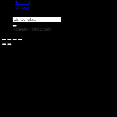
Tatuointi
Varaosat
Etsi:
Kirjaudu / Rekisteröidy