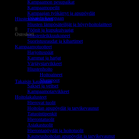
Kampaamon pesupaikat
Ostoskori on tyhjä.
Kampaamopeilit
Kampaajan työkärryt ja apupöydät
Takaisin kauppaan
Hiustenhoitolaitteet
Hiusten lämpösäteilijät ja höyryhoitolaitteet
0
Föönit ja kupukuivaajat
Ostoskori
Hiustenleikkuukoneet
Suoristusraudat ja kihartimet
Kampaamotuotteet
Harjoituspäät
Kammat ja harjat
Värjäystarvikkeet
Hiustenhoito
Ostoskori on tyhjä.
Hoitoaineet
Shampoot
Takaisin kauppaan
Sakset ja veitset
Kampaamotarvikkeet
Hoitolakalusteet
Hierovat tuolit
Hoitolan apupöydät ja tarvikevaunut
Tatuointipenkit
Hierontatuolit
Asiakastuolit
Hierontapöydät ja hoitotuolit
Kauneushoitolan apupöydät ja tarvikevaunut