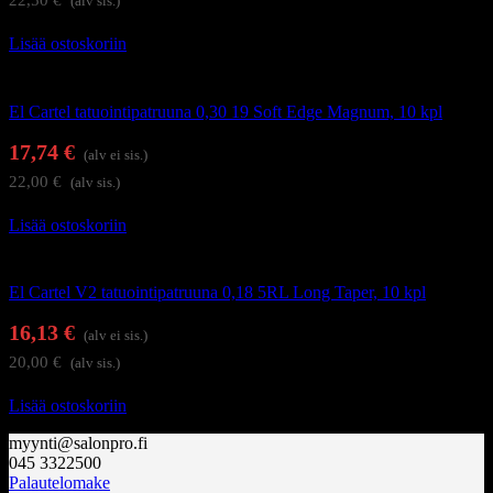
(alv sis.)
Lisää ostoskoriin
Tatuointi
El Cartel tatuointipatruuna 0,30 19 Soft Edge Magnum, 10 kpl
17,74
€
(alv ei sis.)
22,00
€
(alv sis.)
Lisää ostoskoriin
Tatuointi
El Cartel V2 tatuointipatruuna 0,18 5RL Long Taper, 10 kpl
16,13
€
(alv ei sis.)
20,00
€
(alv sis.)
Lisää ostoskoriin
myynti@salonpro.fi
045 3322500
Palautelomake