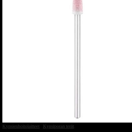
Kynsienhoitolaitteet
/
Kynsiporan terät