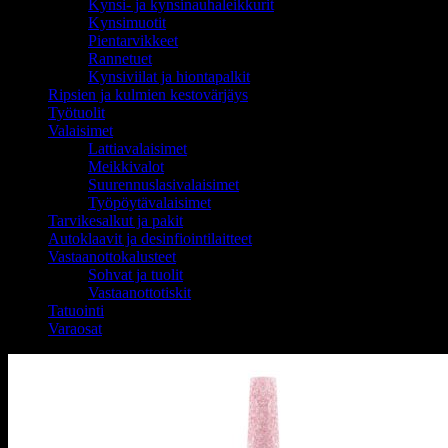
Kynsi- ja kynsinauhaleikkurit
Kynsimuotit
Pientarvikkeet
Rannetuet
Kynsiviilat ja hiontapalkit
Ripsien ja kulmien kestovärjäys
Työtuolit
Valaisimet
Lattiavalaisimet
Meikkivalot
Suurennuslasivalaisimet
Työpöytävalaisimet
Tarvikesalkut ja pakit
Autoklaavit ja desinfiointilaitteet
Vastaanottokalusteet
Sohvat ja tuolit
Vastaanottotiskit
Tatuointi
Varaosat