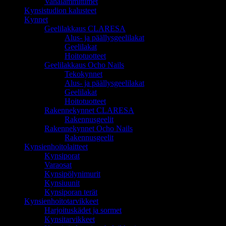
Vahalämmittimet
Kynsistudion kalusteet
Kynnet
Geelilakkaus CLARESA
Alus- ja päällysgeelilakat
Geelilakat
Hoitotuotteet
Geelilakkaus Ocho Nails
Tekokynnet
Alus- ja päällysgeelilakat
Geelilakat
Hoitotuotteet
Rakennekynnet CLARESA
Rakennusgeelit
Rakennekynnet Ocho Nails
Rakennusgeelit
Kynsienhoitolaitteet
Kynsiporat
Varaosat
Kynsipölynimurit
Kynsiuunit
Kynsiporan terät
Kynsienhoitotarvikkeet
Harjoituskädet ja sormet
Kynsitarvikkeet