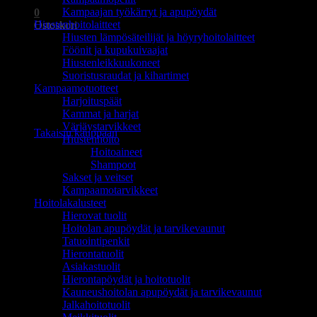
Kampaajan työkärryt ja apupöydät
0
Hiustenhoitolaitteet
Ostoskori
Hiusten lämpösäteilijät ja höyryhoitolaitteet
Föönit ja kupukuivaajat
Hiustenleikkuukoneet
Suoristusraudat ja kihartimet
Kampaamotuotteet
Harjoituspäät
Ostoskori on tyhjä.
Kammat ja harjat
Värjäystarvikkeet
Takaisin kauppaan
Hiustenhoito
Hoitoaineet
Shampoot
Sakset ja veitset
Kampaamotarvikkeet
Hoitolakalusteet
Hierovat tuolit
Hoitolan apupöydät ja tarvikevaunut
Tatuointipenkit
Hierontatuolit
Asiakastuolit
Hierontapöydät ja hoitotuolit
Kauneushoitolan apupöydät ja tarvikevaunut
Jalkahoitotuolit