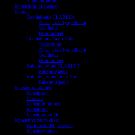
Vahalämmittimet
Kynsistudion kalusteet
Kynnet
Geelilakkaus CLARESA
Alus- ja päällysgeelilakat
Geelilakat
Hoitotuotteet
Geelilakkaus Ocho Nails
Tekokynnet
Alus- ja päällysgeelilakat
Geelilakat
Hoitotuotteet
Rakennekynnet CLARESA
Rakennusgeelit
Rakennekynnet Ocho Nails
Rakennusgeelit
Kynsienhoitolaitteet
Kynsiporat
Varaosat
Kynsipölynimurit
Kynsiuunit
Kynsiporan terät
Kynsienhoitotarvikkeet
Harjoituskädet ja sormet
Kynsitarvikkeet