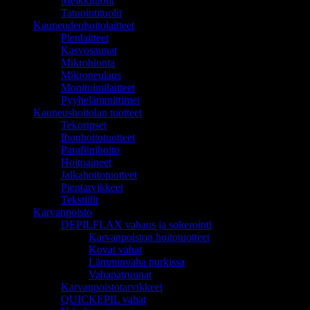
Meikkituolit
Tatuointituolit
Kauneudenhoitolaitteet
Pienlaitteet
Kasvosaunat
Mikrohionta
Mikroneulaus
Monitoimilaitteet
Pyyhelämmittimet
Kauneushoitolan tuotteet
Tekoripset
Ihonhoitotuotteet
Parafiinihoito
Hoitoaineet
Jalkahoitotuotteet
Pientarvikkeet
Tekstiilit
Karvanpoisto
DEPILFLAX vahaus ja sokerointi
Karvanpoiston hoitotuotteet
Kovat vahat
Lämminvaha purkissa
Vahapatruunat
Karvanpoistotarvikkeet
QUICKEPIL vahat