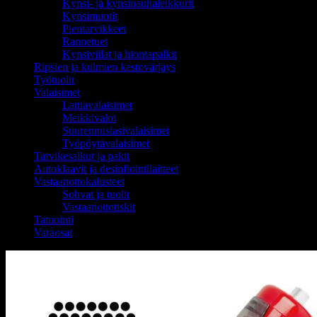
Kynsi- ja kynsinauhaleikkurit
Kynsimuotit
Pientarvikkeet
Rannetuet
Kynsiviilat ja hiontapalkit
Ripsien ja kulmien kestovärjäys
Työtuolit
Valaisimet
Lattiavalaisimet
Meikkivalot
Suurennuslasivalaisimet
Työpöytävalaisimet
Tarvikesalkut ja pakit
Autoklaavit ja desinfiointilaitteet
Vastaanottokalusteet
Sohvat ja tuolit
Vastaanottotiskit
Tatuointi
Varaosat