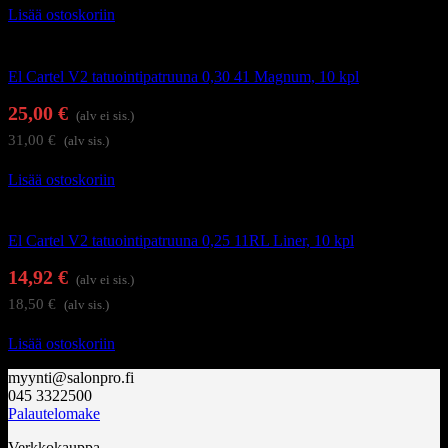
Lisää ostoskoriin
Tatuointi
El Cartel V2 tatuointipatruuna 0,30 41 Magnum, 10 kpl
25,00
€
(alv ei sis.)
31,00
€
(alv sis.)
Lisää ostoskoriin
Tatuointi
El Cartel V2 tatuointipatruuna 0,25 11RL Liner, 10 kpl
14,92
€
(alv ei sis.)
18,50
€
(alv sis.)
Lisää ostoskoriin
myynti@salonpro.fi
045 3322500
Palautelomake
Verkkokauppa