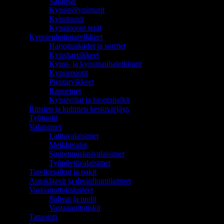
Varaosat
Kynsipölynimurit
Kynsiuunit
Kynsiporan terät
Kynsienhoitotarvikkeet
Harjoituskädet ja sormet
Kynsitarvikkeet
Kynsi- ja kynsinauhaleikkurit
Kynsimuotit
Pientarvikkeet
Rannetuet
Kynsiviilat ja hiontapalkit
Ripsien ja kulmien kestovärjäys
Työtuolit
Valaisimet
Lattiavalaisimet
Meikkivalot
Suurennuslasivalaisimet
Työpöytävalaisimet
Tarvikesalkut ja pakit
Autoklaavit ja desinfiointilaitteet
Vastaanottokalusteet
Sohvat ja tuolit
Vastaanottotiskit
Tatuointi