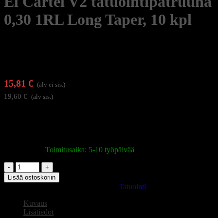
El Cartel V2 tatuointipatruuna
0,30 1RL Long Taper, 10 kpl
15,81
€
(alv ei sis.)
19,60
€
(alv sis.)
El Cartel RL (Round Liner) sarjan patruunat 0,30 mm
neulahalkaisijalla ovat monikäyttöinen valinta selkeiden ja tasaisten
linjojen luomiseen
Varastossa
|
Toimitusaika: 5-10 työpäivää
El
Cartel
Lisää ostoskoriin
V2
Tuotetunnus (SKU):
147891
Osasto:
Tatuointi
tatuointipatruuna
0,30
Kuvaus
1RL
Lisätiedot