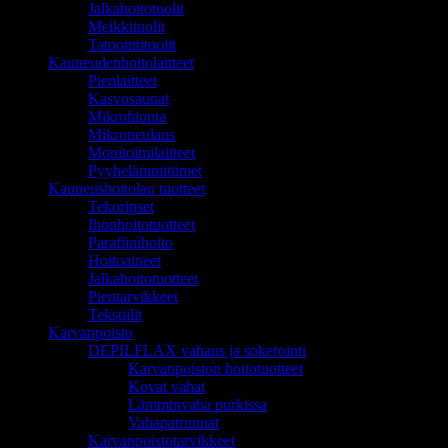
Jalkahoitotuolit
Meikkituolit
Tatuointituolit
Kauneudenhoitolaitteet
Pienlaitteet
Kasvosaunat
Mikrohionta
Mikroneulaus
Monitoimilaitteet
Pyyhelämmittimet
Kauneushoitolan tuotteet
Tekoripset
Ihonhoitotuotteet
Parafiinihoito
Hoitoaineet
Jalkahoitotuotteet
Pientarvikkeet
Tekstiilit
Karvanpoisto
DEPILFLAX vahaus ja sokerointi
Karvanpoiston hoitotuotteet
Kovat vahat
Lämminvaha purkissa
Vahapatruunat
Karvanpoistotarvikkeet