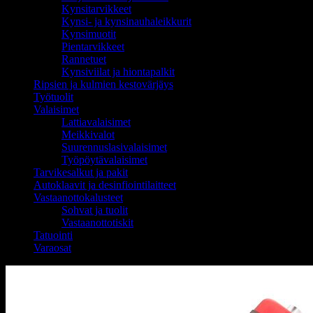
Kynsitarvikkeet
Kynsi- ja kynsinauhaleikkurit
Kynsimuotit
Pientarvikkeet
Rannetuet
Kynsiviilat ja hiontapalkit
Ripsien ja kulmien kestovärjäys
Työtuolit
Valaisimet
Lattiavalaisimet
Meikkivalot
Suurennuslasivalaisimet
Työpöytävalaisimet
Tarvikesalkut ja pakit
Autoklaavit ja desinfiointilaitteet
Vastaanottokalusteet
Sohvat ja tuolit
Vastaanottotiskit
Tatuointi
Varaosat