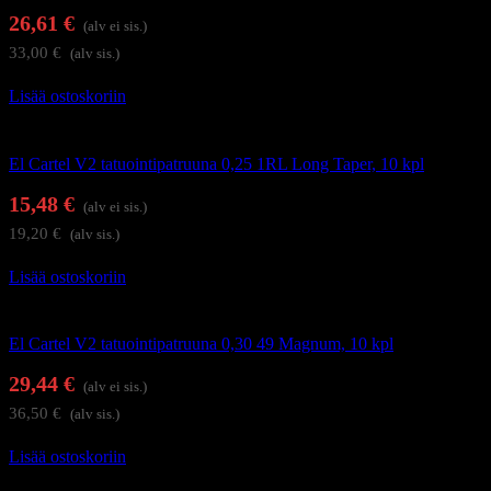
26,61
€
(alv ei sis.)
33,00
€
(alv sis.)
Lisää ostoskoriin
Tatuointi
El Cartel V2 tatuointipatruuna 0,25 1RL Long Taper, 10 kpl
15,48
€
(alv ei sis.)
19,20
€
(alv sis.)
Lisää ostoskoriin
Tatuointi
El Cartel V2 tatuointipatruuna 0,30 49 Magnum, 10 kpl
29,44
€
(alv ei sis.)
36,50
€
(alv sis.)
Lisää ostoskoriin
Tatuointi