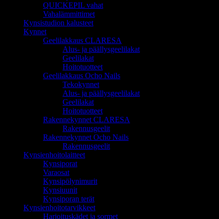
QUICKEPIL vahat
Vahalämmittimet
Kynsistudion kalusteet
Kynnet
Geelilakkaus CLARESA
Alus- ja päällysgeelilakat
Geelilakat
Hoitotuotteet
Geelilakkaus Ocho Nails
Tekokynnet
Alus- ja päällysgeelilakat
Geelilakat
Hoitotuotteet
Rakennekynnet CLARESA
Rakennusgeelit
Rakennekynnet Ocho Nails
Rakennusgeelit
Kynsienhoitolaitteet
Kynsiporat
Varaosat
Kynsipölynimurit
Kynsiuunit
Kynsiporan terät
Kynsienhoitotarvikkeet
Harjoituskädet ja sormet