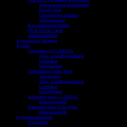
Karvanpoiston hoitotuotteet
Kovat vahat
Lämminvaha purkissa
Vahapatruunat
Karvanpoistotarvikkeet
QUICKEPIL vahat
Vahalämmittimet
Kynsistudion kalusteet
Kynnet
Geelilakkaus CLARESA
Alus- ja päällysgeelilakat
Geelilakat
Hoitotuotteet
Geelilakkaus Ocho Nails
Tekokynnet
Alus- ja päällysgeelilakat
Geelilakat
Hoitotuotteet
Rakennekynnet CLARESA
Rakennusgeelit
Rakennekynnet Ocho Nails
Rakennusgeelit
Kynsienhoitolaitteet
Kynsiporat