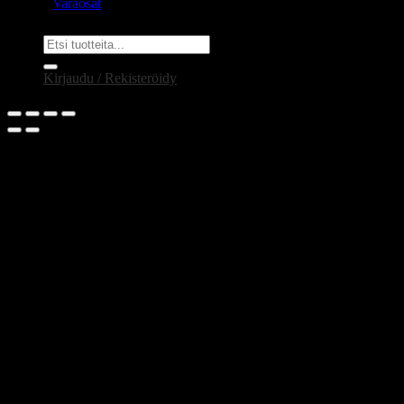
Varaosat
Etsi:
Kirjaudu / Rekisteröidy