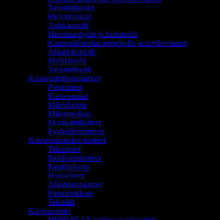
Tatuointipenkit
Hierontatuolit
Asiakastuolit
Hierontapöydät ja hoitotuolit
Kauneushoitolan apupöydät ja tarvikevaunut
Jalkahoitotuolit
Meikkituolit
Tatuointituolit
Kauneudenhoitolaitteet
Pienlaitteet
Kasvosaunat
Mikrohionta
Mikroneulaus
Monitoimilaitteet
Pyyhelämmittimet
Kauneushoitolan tuotteet
Tekoripset
Ihonhoitotuotteet
Parafiinihoito
Hoitoaineet
Jalkahoitotuotteet
Pientarvikkeet
Tekstiilit
Karvanpoisto
DEPILFLAX vahaus ja sokerointi