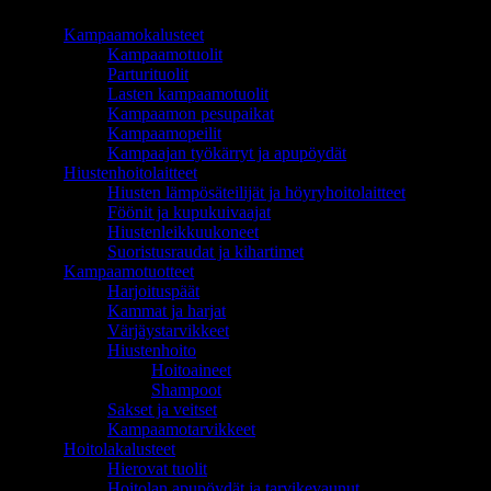
TUOTEALUEET
Kampaamokalusteet
Kampaamotuolit
Parturituolit
Lasten kampaamotuolit
Kampaamon pesupaikat
Kampaamopeilit
Kampaajan työkärryt ja apupöydät
Hiustenhoitolaitteet
Hiusten lämpösäteilijät ja höyryhoitolaitteet
Föönit ja kupukuivaajat
Hiustenleikkuukoneet
Suoristusraudat ja kihartimet
Kampaamotuotteet
Harjoituspäät
Kammat ja harjat
Värjäystarvikkeet
Hiustenhoito
Hoitoaineet
Shampoot
Sakset ja veitset
Kampaamotarvikkeet
Hoitolakalusteet
Hierovat tuolit
Hoitolan apupöydät ja tarvikevaunut