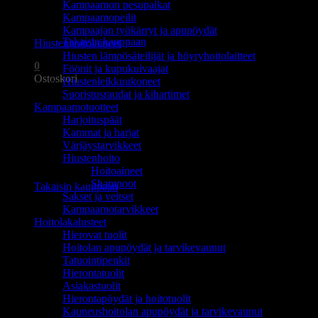
Kampaamon pesupaikat
Ostoskori on tyhjä.
Kampaamopeilit
Kampaajan työkärryt ja apupöydät
Takaisin kauppaan
Hiustenhoitolaitteet
Hiusten lämpösäteilijät ja höyryhoitolaitteet
0
Föönit ja kupukuivaajat
Ostoskori
Hiustenleikkuukoneet
Suoristusraudat ja kihartimet
Kampaamotuotteet
Harjoituspäät
Kammat ja harjat
Värjäystarvikkeet
Hiustenhoito
Ostoskori on tyhjä.
Hoitoaineet
Shampoot
Takaisin kauppaan
Sakset ja veitset
Kampaamotarvikkeet
Hoitolakalusteet
Hierovat tuolit
Hoitolan apupöydät ja tarvikevaunut
Tatuointipenkit
Hierontatuolit
Asiakastuolit
Hierontapöydät ja hoitotuolit
Kauneushoitolan apupöydät ja tarvikevaunut