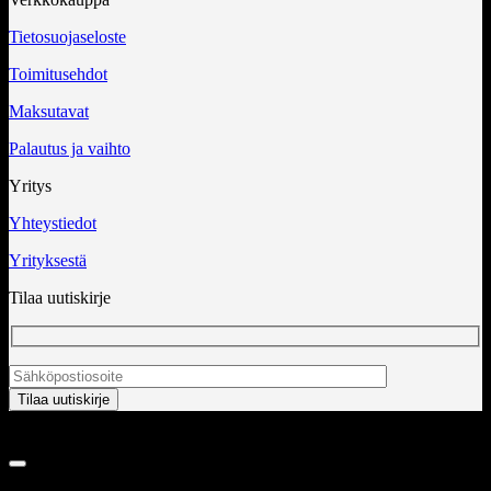
Tietosuojaseloste
Toimitusehdot
Maksutavat
Palautus ja vaihto
Yritys
Yhteystiedot
Yrityksestä
Tilaa uutiskirje
Copyright 2026 ©
InCart OÜ