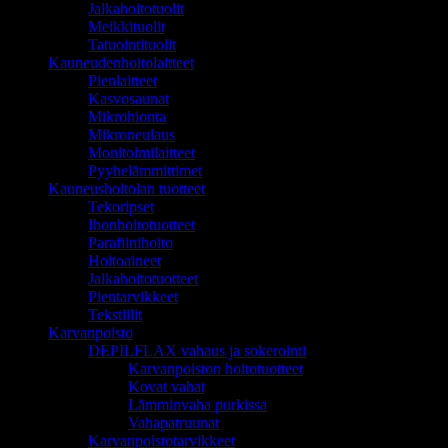
Jalkahoitotuolit
Meikkituolit
Tatuointituolit
Kauneudenhoitolaitteet
Pienlaitteet
Kasvosaunat
Mikrohionta
Mikroneulaus
Monitoimilaitteet
Pyyhelämmittimet
Kauneushoitolan tuotteet
Tekoripset
Ihonhoitotuotteet
Parafiinihoito
Hoitoaineet
Jalkahoitotuotteet
Pientarvikkeet
Tekstiilit
Karvanpoisto
DEPILFLAX vahaus ja sokerointi
Karvanpoiston hoitotuotteet
Kovat vahat
Lämminvaha purkissa
Vahapatruunat
Karvanpoistotarvikkeet