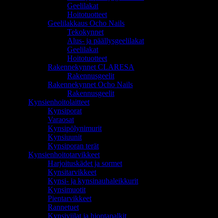
Geelilakat
Hoitotuotteet
Geelilakkaus Ocho Nails
Tekokynnet
Alus- ja päällysgeelilakat
Geelilakat
Hoitotuotteet
Rakennekynnet CLARESA
Rakennusgeelit
Rakennekynnet Ocho Nails
Rakennusgeelit
Kynsienhoitolaitteet
Kynsiporat
Varaosat
Kynsipölynimurit
Kynsiuunit
Kynsiporan terät
Kynsienhoitotarvikkeet
Harjoituskädet ja sormet
Kynsitarvikkeet
Kynsi- ja kynsinauhaleikkurit
Kynsimuotit
Pientarvikkeet
Rannetuet
Kynsiviilat ja hiontapalkit