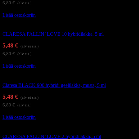
6,80
€
(alv sis.)
Lisää ostoskoriin
Geelilakat
CLARESA FALLIN’ LOVE 10 hybridilakka, 5 ml
5,48
€
(alv ei sis.)
6,80
€
(alv sis.)
Lisää ostoskoriin
Geelilakat
Claresa BLACK 900 hybridi geelilakka, musta, 5 ml
5,48
€
(alv ei sis.)
6,80
€
(alv sis.)
Lisää ostoskoriin
Geelilakat
CLARESA FALLIN’ LOVE 2 hybridilakka, 5 ml