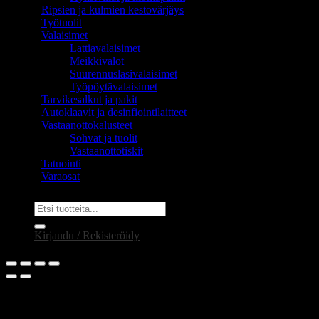
Ripsien ja kulmien kestovärjäys
Työtuolit
Valaisimet
Lattiavalaisimet
Meikkivalot
Suurennuslasivalaisimet
Työpöytävalaisimet
Tarvikesalkut ja pakit
Autoklaavit ja desinfiointilaitteet
Vastaanottokalusteet
Sohvat ja tuolit
Vastaanottotiskit
Tatuointi
Varaosat
Etsi:
Kirjaudu / Rekisteröidy