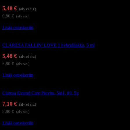
5,48
€
(alv ei sis.)
6,80
€
(alv sis.)
Lisää ostoskoriin
Geelilakat
CLARESA FALLIN’ LOVE 1 hybridilakka, 5 ml
5,48
€
(alv ei sis.)
6,80
€
(alv sis.)
Lisää ostoskoriin
Alus- ja päällysgeelilakat
Claresa Extend Care Provita, 5in1, #3, 5g
7,10
€
(alv ei sis.)
8,80
€
(alv sis.)
Lisää ostoskoriin