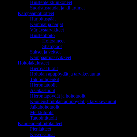
Hiustenleikkuukoneet
Suoristusraudat ja kihartimet
Kampaamotuotteet
Harjoituspäät
Kammat ja harjat
Värjäystarvikkeet
Hiustenhoito
Hoitoaineet
Shampoot
Sakset ja veitset
Kampaamotarvikkeet
Hoitolakalusteet
Hierovat tuolit
Hoitolan apupöydät ja tarvikevaunut
Tatuointipenkit
Hierontatuolit
Asiakastuolit
Hierontapöydät ja hoitotuolit
Kauneushoitolan apupöydät ja tarvikevaunut
Jalkahoitotuolit
Meikkituolit
Tatuointituolit
Kauneudenhoitolaitteet
Pienlaitteet
Kasvosaunat