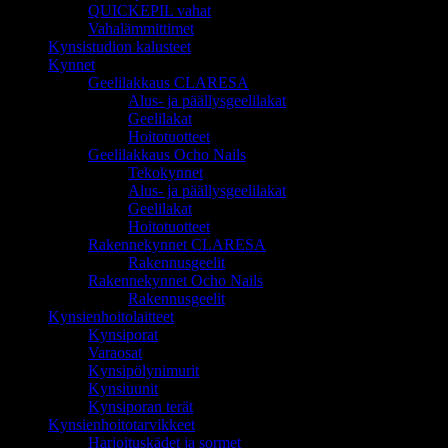
QUICKEPIL vahat
Vahalämmittimet
Kynsistudion kalusteet
Kynnet
Geelilakkaus CLARESA
Alus- ja päällysgeelilakat
Geelilakat
Hoitotuotteet
Geelilakkaus Ocho Nails
Tekokynnet
Alus- ja päällysgeelilakat
Geelilakat
Hoitotuotteet
Rakennekynnet CLARESA
Rakennusgeelit
Rakennekynnet Ocho Nails
Rakennusgeelit
Kynsienhoitolaitteet
Kynsiporat
Varaosat
Kynsipölynimurit
Kynsiuunit
Kynsiporan terät
Kynsienhoitotarvikkeet
Harjoituskädet ja sormet