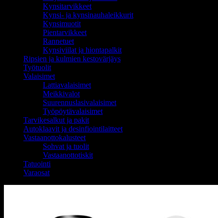
Kynsitarvikkeet
Kynsi- ja kynsinauhaleikkurit
Kynsimuotit
Pientarvikkeet
Rannetuet
Kynsiviilat ja hiontapalkit
Ripsien ja kulmien kestovärjäys
Työtuolit
Valaisimet
Lattiavalaisimet
Meikkivalot
Suurennuslasivalaisimet
Työpöytävalaisimet
Tarvikesalkut ja pakit
Autoklaavit ja desinfiointilaitteet
Vastaanottokalusteet
Sohvat ja tuolit
Vastaanottotiskit
Tatuointi
Varaosat