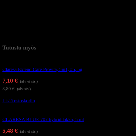
UV-LED-uuni 6 W – 2 x 45 s
UV-LED-uuni 9 W – 2 x 45 s
UV-LED-uuni 48 W – 30 s
UV-LED-uuni 60 W – 15 s
UV-uuni 36 W – 120 s
Paino
0,037 kg (kilogramma)
Tutustu myös
Alus- ja päällysgeelilakat
Claresa Extend Care Provita, 5in1, #5, 5g
7,10
€
(alv ei sis.)
8,80
€
(alv sis.)
Lisää ostoskoriin
Geelilakat
CLARESA BLUE 707 hybridilakka, 5 ml
5,48
€
(alv ei sis.)