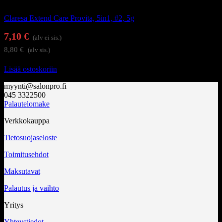
Alus- ja päällysgeelilakat
Claresa Extend Care Provita, 5in1, #2, 5g
7,10
€
(alv ei sis.)
8,80
€
(alv sis.)
Lisää ostoskoriin
myynti@salonpro.fi
045 3322500
Palautelomake
Verkkokauppa
Tietosuojaseloste
Toimitusehdot
Maksutavat
Palautus ja vaihto
Yritys
Yhteystiedot