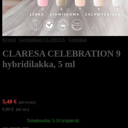
Kynnet
/
Geelilakkaus CLARESA
/
Geelilakat
CLARESA CELEBRATION 9
hybridilakka, 5 ml
5,48
€
(alv ei sis.)
6,80
€
(alv sis.)
Varastossa
|
Toimitusaika: 5-10 työpäivää