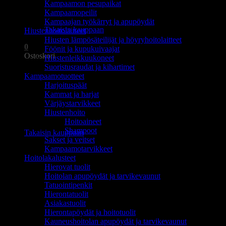
Kampaamon pesupaikat
Ostoskori on tyhjä.
Kampaamopeilit
Kampaajan työkärryt ja apupöydät
Takaisin kauppaan
Hiustenhoitolaitteet
Hiusten lämpösäteilijät ja höyryhoitolaitteet
0
Föönit ja kupukuivaajat
Ostoskori
Hiustenleikkuukoneet
Suoristusraudat ja kihartimet
Kampaamotuotteet
Harjoituspäät
Kammat ja harjat
Värjäystarvikkeet
Hiustenhoito
Ostoskori on tyhjä.
Hoitoaineet
Shampoot
Takaisin kauppaan
Sakset ja veitset
Kampaamotarvikkeet
Hoitolakalusteet
Hierovat tuolit
Hoitolan apupöydät ja tarvikevaunut
Tatuointipenkit
Hierontatuolit
Asiakastuolit
Hierontapöydät ja hoitotuolit
Kauneushoitolan apupöydät ja tarvikevaunut