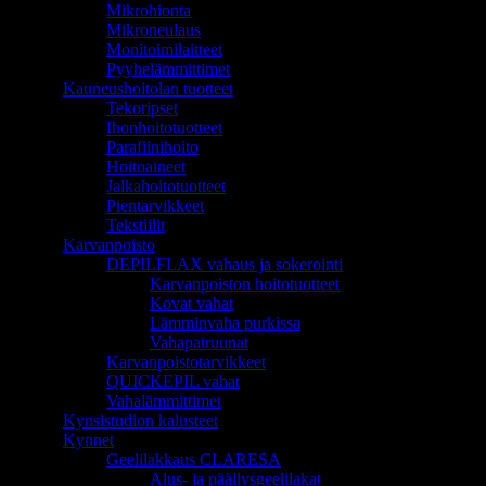
Mikrohionta
Mikroneulaus
Monitoimilaitteet
Pyyhelämmittimet
Kauneushoitolan tuotteet
Tekoripset
Ihonhoitotuotteet
Parafiinihoito
Hoitoaineet
Jalkahoitotuotteet
Pientarvikkeet
Tekstiilit
Karvanpoisto
DEPILFLAX vahaus ja sokerointi
Karvanpoiston hoitotuotteet
Kovat vahat
Lämminvaha purkissa
Vahapatruunat
Karvanpoistotarvikkeet
QUICKEPIL vahat
Vahalämmittimet
Kynsistudion kalusteet
Kynnet
Geelilakkaus CLARESA
Alus- ja päällysgeelilakat