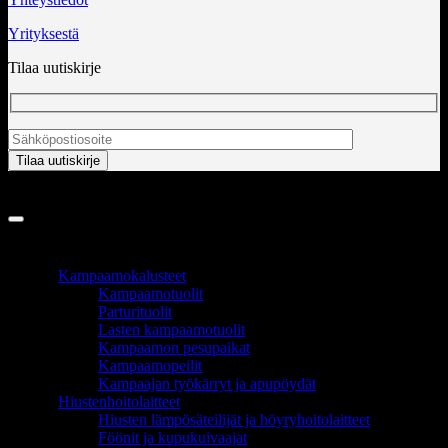
Yrityksestä
Tilaa uutiskirje
Copyright 2026 ©
InCart OÜ
TUOTEALUEET
Kampaamokalusteet
Kampaamotuolit
Parturituolit
Lasten kampaamotuolit
Kampaamon pesupaikat
Kampaamopeilit
Kampaajan työkärryt ja apupöydät
Hiustenhoitolaitteet
Hiusten lämpösäteilijät ja höyryhoitolaitteet
Föönit ja kupukuivaajat