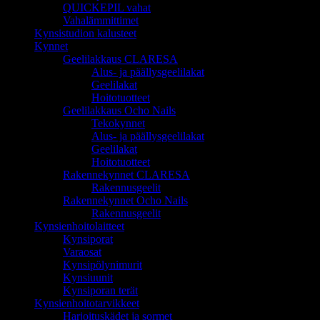
QUICKEPIL vahat
Vahalämmittimet
Kynsistudion kalusteet
Kynnet
Geelilakkaus CLARESA
Alus- ja päällysgeelilakat
Geelilakat
Hoitotuotteet
Geelilakkaus Ocho Nails
Tekokynnet
Alus- ja päällysgeelilakat
Geelilakat
Hoitotuotteet
Rakennekynnet CLARESA
Rakennusgeelit
Rakennekynnet Ocho Nails
Rakennusgeelit
Kynsienhoitolaitteet
Kynsiporat
Varaosat
Kynsipölynimurit
Kynsiuunit
Kynsiporan terät
Kynsienhoitotarvikkeet
Harjoituskädet ja sormet