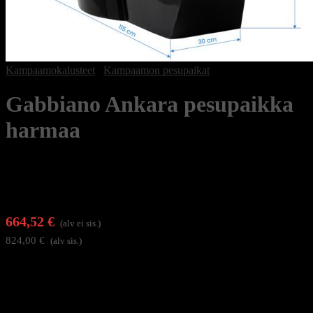
Kampaamokalusteet
/
Kampaamon pesupaikat
Gabbiano Ankara pesupaikka
harmaa
664,52
€
(alv ei sis.)
824,00
€
(alv sis.)
Gabbiano Ankara on korkealaatuinen pesupaikka, jossa yhdistyvät
käytännöllisyys ja näyttävä muotoilu. Geometrisesti muotoiltu
hoitotuoli ja tyylikkäät sivusaumat tekevät siitä katseenvangitsijan,
joka sopii erinomaisesti osaksi ammattimaisen kampaamon