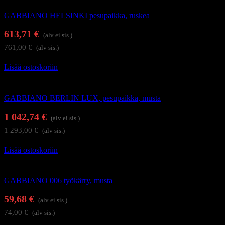
GABBIANO HELSINKI pesupaikka, ruskea
613,71
€
(alv ei sis.)
761,00
€
(alv sis.)
Lisää ostoskoriin
Kampaamokalusteet
GABBIANO BERLIN LUX, pesupaikka, musta
1 042,74
€
(alv ei sis.)
1 293,00
€
(alv sis.)
Lisää ostoskoriin
Kampaajan työkärryt ja apupöydät
GABBIANO 006 työkärry, musta
59,68
€
(alv ei sis.)
74,00
€
(alv sis.)