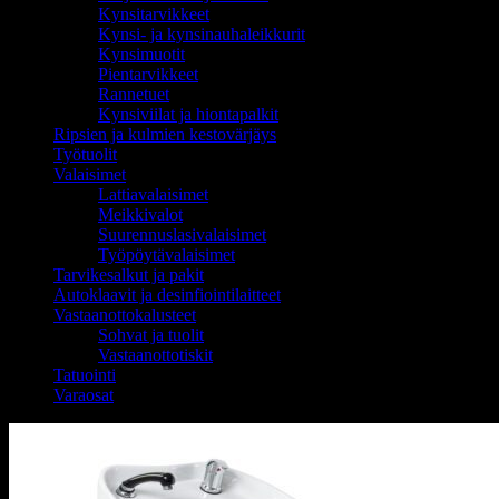
Kynsitarvikkeet
Kynsi- ja kynsinauhaleikkurit
Kynsimuotit
Pientarvikkeet
Rannetuet
Kynsiviilat ja hiontapalkit
Ripsien ja kulmien kestovärjäys
Työtuolit
Valaisimet
Lattiavalaisimet
Meikkivalot
Suurennuslasivalaisimet
Työpöytävalaisimet
Tarvikesalkut ja pakit
Autoklaavit ja desinfiointilaitteet
Vastaanottokalusteet
Sohvat ja tuolit
Vastaanottotiskit
Tatuointi
Varaosat