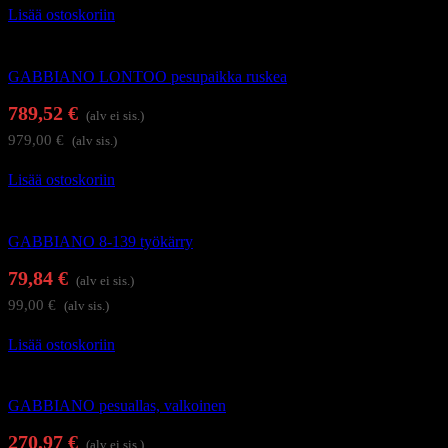
Lisää ostoskoriin
Kampaamokalusteet
GABBIANO LONTOO pesupaikka ruskea
789,52
€
(alv ei sis.)
979,00
€
(alv sis.)
Lisää ostoskoriin
Kampaajan työkärryt ja apupöydät
GABBIANO 8-139 työkärry
79,84
€
(alv ei sis.)
99,00
€
(alv sis.)
Lisää ostoskoriin
Kampaamokalusteet
GABBIANO pesuallas, valkoinen
270,97
€
(alv ei sis.)