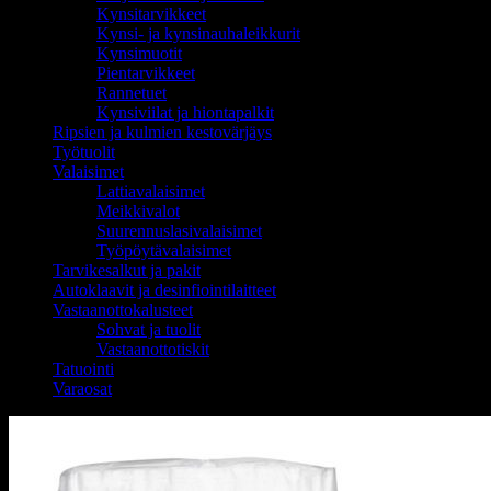
Kynsitarvikkeet
Kynsi- ja kynsinauhaleikkurit
Kynsimuotit
Pientarvikkeet
Rannetuet
Kynsiviilat ja hiontapalkit
Ripsien ja kulmien kestovärjäys
Työtuolit
Valaisimet
Lattiavalaisimet
Meikkivalot
Suurennuslasivalaisimet
Työpöytävalaisimet
Tarvikesalkut ja pakit
Autoklaavit ja desinfiointilaitteet
Vastaanottokalusteet
Sohvat ja tuolit
Vastaanottotiskit
Tatuointi
Varaosat