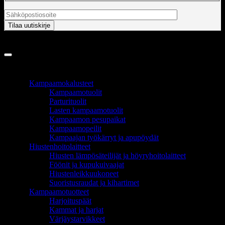
Copyright 2026 ©
InCart OÜ
TUOTEALUEET
Kampaamokalusteet
Kampaamotuolit
Parturituolit
Lasten kampaamotuolit
Kampaamon pesupaikat
Kampaamopeilit
Kampaajan työkärryt ja apupöydät
Hiustenhoitolaitteet
Hiusten lämpösäteilijät ja höyryhoitolaitteet
Föönit ja kupukuivaajat
Hiustenleikkuukoneet
Suoristusraudat ja kihartimet
Kampaamotuotteet
Harjoituspäät
Kammat ja harjat
Värjäystarvikkeet