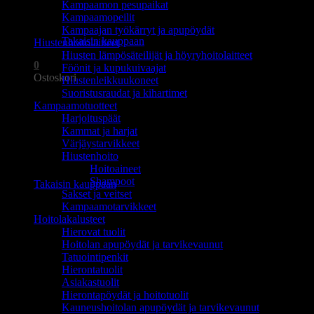
Kampaamon pesupaikat
Ostoskori on tyhjä.
Kampaamopeilit
Kampaajan työkärryt ja apupöydät
Takaisin kauppaan
Hiustenhoitolaitteet
Hiusten lämpösäteilijät ja höyryhoitolaitteet
0
Föönit ja kupukuivaajat
Ostoskori
Hiustenleikkuukoneet
Suoristusraudat ja kihartimet
Kampaamotuotteet
Harjoituspäät
Kammat ja harjat
Värjäystarvikkeet
Hiustenhoito
Ostoskori on tyhjä.
Hoitoaineet
Shampoot
Takaisin kauppaan
Sakset ja veitset
Kampaamotarvikkeet
Hoitolakalusteet
Hierovat tuolit
Hoitolan apupöydät ja tarvikevaunut
Tatuointipenkit
Hierontatuolit
Asiakastuolit
Hierontapöydät ja hoitotuolit
Kauneushoitolan apupöydät ja tarvikevaunut