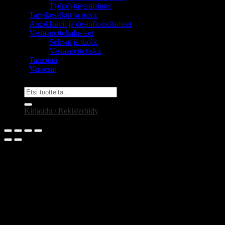
Työpöytävalaisimet
Tarvikesalkut ja pakit
Autoklaavit ja desinfiointilaitteet
Vastaanottokalusteet
Sohvat ja tuolit
Vastaanottotiskit
Tatuointi
Varaosat
Etsi:
Kirjaudu / Rekisteröidy