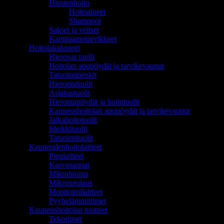
Hiustenhoito
Hoitoaineet
Shampoot
Sakset ja veitset
Kampaamotarvikkeet
Hoitolakalusteet
Hierovat tuolit
Hoitolan apupöydät ja tarvikevaunut
Tatuointipenkit
Hierontatuolit
Asiakastuolit
Hierontapöydät ja hoitotuolit
Kauneushoitolan apupöydät ja tarvikevaunut
Jalkahoitotuolit
Meikkituolit
Tatuointituolit
Kauneudenhoitolaitteet
Pienlaitteet
Kasvosaunat
Mikrohionta
Mikroneulaus
Monitoimilaitteet
Pyyhelämmittimet
Kauneushoitolan tuotteet
Tekoripset