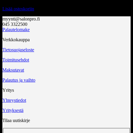
Lisää ostoskoriin
myynti@salonpro.fi
045 3322500
Palautelomake
Verkkokauppa
Tietosuojaseloste
Toimitusehdot
Maksutavat
Palautus ja vaihto
Yritys
Yhteystiedot
Yrityksestä
Tilaa uutiskirje