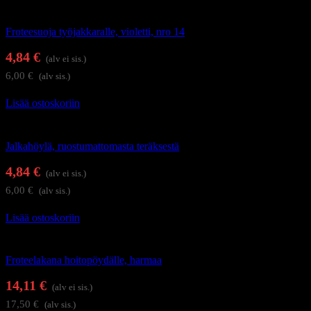
Kauneushoitolan tuotteet
Froteesuoja työjakkaralle, violetti, nro 14
4,84
€
(alv ei sis.)
6,00
€
(alv sis.)
Lisää ostoskoriin
Jalkahoitotuotteet
Jalkahöylä, ruostumattomasta teräksestä
4,84
€
(alv ei sis.)
6,00
€
(alv sis.)
Lisää ostoskoriin
Kauneushoitolan tuotteet
Froteelakana hoitopöydälle, harmaa
14,11
€
(alv ei sis.)
17,50
€
(alv sis.)