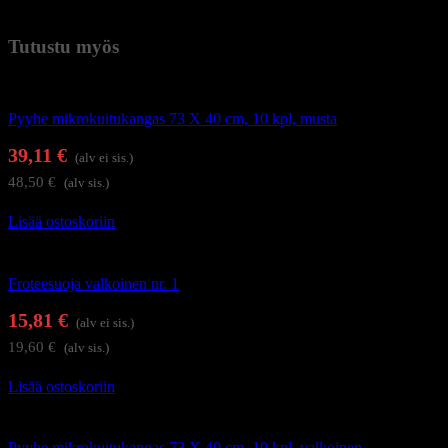
Paino
1,6 kg (kilogramma)
Tutustu myös
Kauneushoitolan tuotteet
Pyyhe mikrokuitukangas 73 X 40 cm, 10 kpl, musta
39,11
€
(alv ei sis.)
48,50
€
(alv sis.)
Lisää ostoskoriin
Kauneushoitolan tuotteet
Froteesuoja valkoinen nr. 1
15,81
€
(alv ei sis.)
19,60
€
(alv sis.)
Lisää ostoskoriin
Kauneushoitolan tuotteet
Pyyhe mikrokuitukangas 73 X 40 cm. 10 kpl, valkoinen