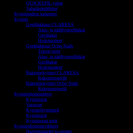
QUICKEPIL vahat
Vahalämmittimet
Kynsistudion kalusteet
Kynnet
Geelilakkaus CLARESA
Alus- ja päällysgeelilakat
Geelilakat
Hoitotuotteet
Geelilakkaus Ocho Nails
Tekokynnet
Alus- ja päällysgeelilakat
Geelilakat
Hoitotuotteet
Rakennekynnet CLARESA
Rakennusgeelit
Rakennekynnet Ocho Nails
Rakennusgeelit
Kynsienhoitolaitteet
Kynsiporat
Varaosat
Kynsipölynimurit
Kynsiuunit
Kynsiporan terät
Kynsienhoitotarvikkeet
Harjoituskädet ja sormet