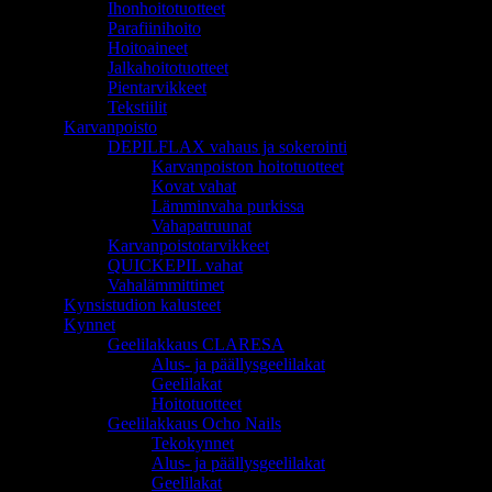
Ihonhoitotuotteet
Parafiinihoito
Hoitoaineet
Jalkahoitotuotteet
Pientarvikkeet
Tekstiilit
Karvanpoisto
DEPILFLAX vahaus ja sokerointi
Karvanpoiston hoitotuotteet
Kovat vahat
Lämminvaha purkissa
Vahapatruunat
Karvanpoistotarvikkeet
QUICKEPIL vahat
Vahalämmittimet
Kynsistudion kalusteet
Kynnet
Geelilakkaus CLARESA
Alus- ja päällysgeelilakat
Geelilakat
Hoitotuotteet
Geelilakkaus Ocho Nails
Tekokynnet
Alus- ja päällysgeelilakat
Geelilakat