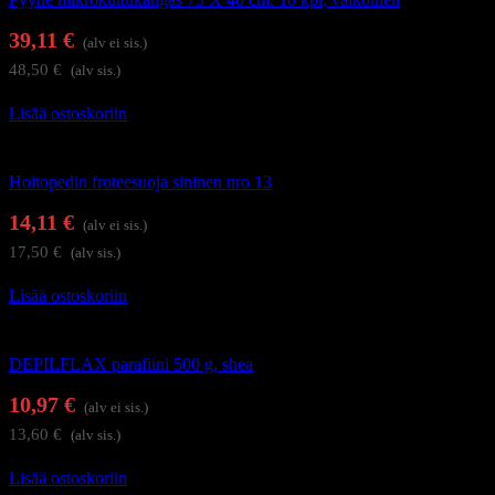
39,11
€
(alv ei sis.)
48,50
€
(alv sis.)
Lisää ostoskoriin
Kauneushoitolan tuotteet
Hoitopedin froteesuoja sininen nro 13
14,11
€
(alv ei sis.)
17,50
€
(alv sis.)
Lisää ostoskoriin
Kauneushoitolan tuotteet
DEPILFLAX parafiini 500 g, shea
10,97
€
(alv ei sis.)
13,60
€
(alv sis.)
Lisää ostoskoriin