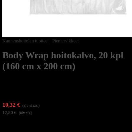
Kauneushoitolan tuotteet
/
Pientarvikkeet
Body Wrap hoitokalvo, 20 kpl
(160 cm x 200 cm)
10,32
€
(alv ei sis.)
12,80
€
(alv sis.)
Body wrapvartalohoitoihin ja lämpöterapiaan tarkoitettu hoitokalvo