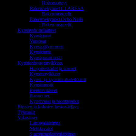
Hoitotuotteet
Rakennekynnet CLARESA
Rakennusgeelit
Rakennekynnet Ocho Nails
Rakennusgeelit
Kynsienhoitolaitteet
Kynsiporat
Varaosat
Kynsipölynimurit
Kynsiuunit
Kynsiporan terät
Kynsienhoitotarvikkeet
Harjoituskädet ja sormet
Kynsitarvikkeet
Kynsi- ja kynsinauhaleikkurit
Kynsimuotit
Pientarvikkeet
Rannetuet
Kynsiviilat ja hiontapalkit
Ripsien ja kulmien kestovärjäys
Työtuolit
Valaisimet
Lattiavalaisimet
Meikkivalot
Suurennuslasivalaisimet