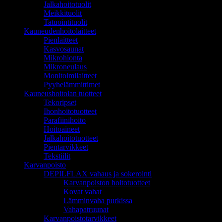
Jalkahoitotuolit
Meikkituolit
Tatuointituolit
Kauneudenhoitolaitteet
Pienlaitteet
Kasvosaunat
Mikrohionta
Mikroneulaus
Monitoimilaitteet
Pyyhelämmittimet
Kauneushoitolan tuotteet
Tekoripset
Ihonhoitotuotteet
Parafiinihoito
Hoitoaineet
Jalkahoitotuotteet
Pientarvikkeet
Tekstiilit
Karvanpoisto
DEPILFLAX vahaus ja sokerointi
Karvanpoiston hoitotuotteet
Kovat vahat
Lämminvaha purkissa
Vahapatruunat
Karvanpoistotarvikkeet