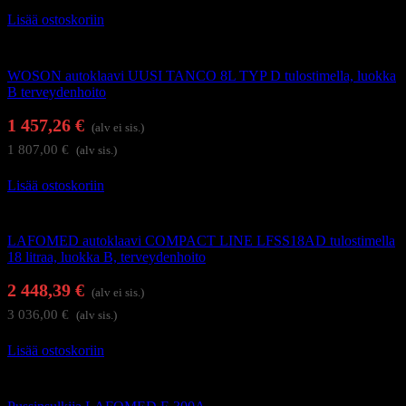
Lisää ostoskoriin
Autoklaavit ja desinfiointilaitteet
WOSON autoklaavi UUSI TANCO 8L TYP D tulostimella, luokka
B terveydenhoito
1 457,26
€
(alv ei sis.)
1 807,00
€
(alv sis.)
Lisää ostoskoriin
Autoklaavit ja desinfiointilaitteet
LAFOMED autoklaavi COMPACT LINE LFSS18AD tulostimella
18 litraa, luokka B, terveydenhoito
2 448,39
€
(alv ei sis.)
3 036,00
€
(alv sis.)
Lisää ostoskoriin
Autoklaavit ja desinfiointilaitteet