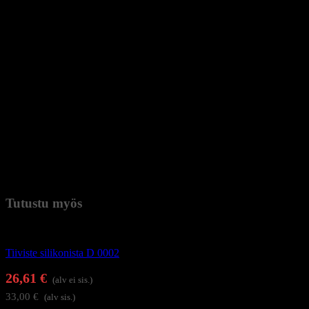
Woson D-tyypin 12 L autoklaavin silikonitiiviste on luotettava osa,
joka varmistaa ovien tehokkaan sulkeutumisen ja sterilointiprosessin
turvallisen kulun. Laadukkaasta silikonista valmistettu tiiviste asettuu
tiiviisti paikalleen, estäen höyryn ja ilman vuotamisen sekä säilyttäen
laitteen sisäisen paineen vakaana. Erinomainen ratkaisu käyttäjille,
jotka arvostavat täydellistä tiiviyttä ja turvallisuutta autoklaavin
käytön aikana.
Väri: harmaa
Tiivisteen paksuus: 11 mm
Halkaisija: 20 cm
Paino
0,055 kg (kilogramma)
Tutustu myös
Autoklaavit ja desinfiointilaitteet
Tiiviste silikonista D 0002
26,61
€
(alv ei sis.)
33,00
€
(alv sis.)