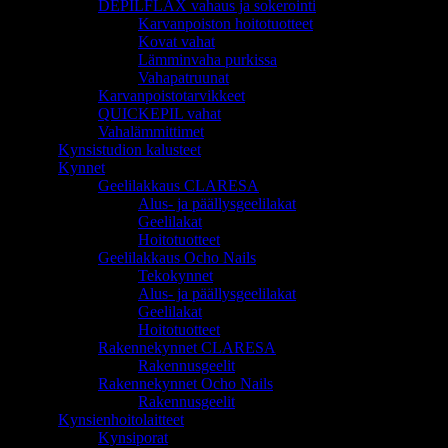
DEPILFLAX vahaus ja sokerointi
Karvanpoiston hoitotuotteet
Kovat vahat
Lämminvaha purkissa
Vahapatruunat
Karvanpoistotarvikkeet
QUICKEPIL vahat
Vahalämmittimet
Kynsistudion kalusteet
Kynnet
Geelilakkaus CLARESA
Alus- ja päällysgeelilakat
Geelilakat
Hoitotuotteet
Geelilakkaus Ocho Nails
Tekokynnet
Alus- ja päällysgeelilakat
Geelilakat
Hoitotuotteet
Rakennekynnet CLARESA
Rakennusgeelit
Rakennekynnet Ocho Nails
Rakennusgeelit
Kynsienhoitolaitteet
Kynsiporat