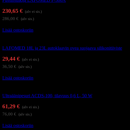
Pussinsulkija LAFOMED F-300A
230,65
€
(alv ei sis.)
286,00
€
(alv sis.)
Lisää ostoskoriin
Autoklaavit ja desinfiointilaitteet
LAFOMED 18L ja 23L autoklaavin ovea suojaava silikonitiiviste
29,44
€
(alv ei sis.)
36,50
€
(alv sis.)
Lisää ostoskoriin
Autoklaavit ja desinfiointilaitteet
Ultraäänipesuri ACDS-100, tilavuus 0,6 L, 50 W
61,29
€
(alv ei sis.)
76,00
€
(alv sis.)
Lisää ostoskoriin