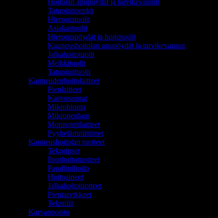
Hoitolan apupöydät ja tarvikevaunut
Tatuointipenkit
Hierontatuolit
Asiakastuolit
Hierontapöydät ja hoitotuolit
Kauneushoitolan apupöydät ja tarvikevaunut
Jalkahoitotuolit
Meikkituolit
Tatuointituolit
Kauneudenhoitolaitteet
Pienlaitteet
Kasvosaunat
Mikrohionta
Mikroneulaus
Monitoimilaitteet
Pyyhelämmittimet
Kauneushoitolan tuotteet
Tekoripset
Ihonhoitotuotteet
Parafiinihoito
Hoitoaineet
Jalkahoitotuotteet
Pientarvikkeet
Tekstiilit
Karvanpoisto