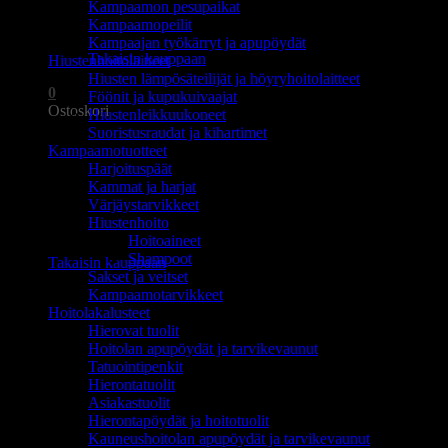
Kampaamon pesupaikat
Ostoskori on tyhjä.
Kampaamopeilit
Kampaajan työkärryt ja apupöydät
Takaisin kauppaan
Hiustenhoitolaitteet
Hiusten lämpösäteilijät ja höyryhoitolaitteet
0
Föönit ja kupukuivaajat
Ostoskori
Hiustenleikkuukoneet
Suoristusraudat ja kihartimet
Kampaamotuotteet
Harjoituspäät
Kammat ja harjat
Värjäystarvikkeet
Hiustenhoito
Ostoskori on tyhjä.
Hoitoaineet
Shampoot
Takaisin kauppaan
Sakset ja veitset
Kampaamotarvikkeet
Hoitolakalusteet
Hierovat tuolit
Hoitolan apupöydät ja tarvikevaunut
Tatuointipenkit
Hierontatuolit
Asiakastuolit
Hierontapöydät ja hoitotuolit
Kauneushoitolan apupöydät ja tarvikevaunut