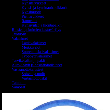
Kynsitarvikkeet
Kynsi- ja kynsinauhaleikkurit
Kynsimuotit
Pientarvikkeet
Rannetuet
Kynsiviilat ja hiontapalkit
Ripsien ja kulmien kestovärjäys
Työtuolit
Valaisimet
Lattiavalaisimet
Meikkivalot
Suurennuslasivalaisimet
Työpöytävalaisimet
Tarvikesalkut ja pakit
Autoklaavit ja desinfiointilaitteet
Vastaanottokalusteet
Sohvat ja tuolit
Vastaanottotiskit
Tatuointi
Varaosat