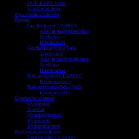
QUICKEPIL vahat
Vahalämmittimet
Kynsistudion kalusteet
Kynnet
Geelilakkaus CLARESA
Alus- ja päällysgeelilakat
Geelilakat
Hoitotuotteet
Geelilakkaus Ocho Nails
Tekokynnet
Alus- ja päällysgeelilakat
Geelilakat
Hoitotuotteet
Rakennekynnet CLARESA
Rakennusgeelit
Rakennekynnet Ocho Nails
Rakennusgeelit
Kynsienhoitolaitteet
Kynsiporat
Varaosat
Kynsipölynimurit
Kynsiuunit
Kynsiporan terät
Kynsienhoitotarvikkeet
Harjoituskädet ja sormet