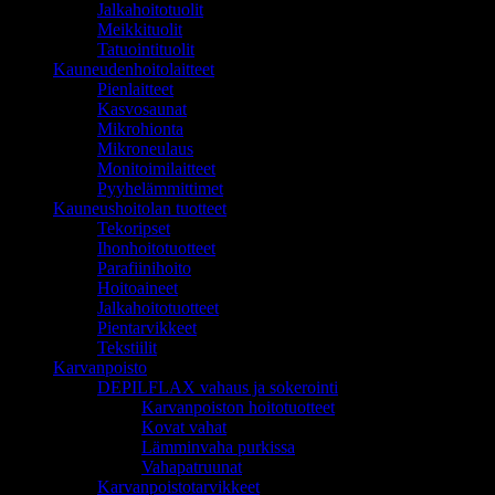
Jalkahoitotuolit
Meikkituolit
Tatuointituolit
Kauneudenhoitolaitteet
Pienlaitteet
Kasvosaunat
Mikrohionta
Mikroneulaus
Monitoimilaitteet
Pyyhelämmittimet
Kauneushoitolan tuotteet
Tekoripset
Ihonhoitotuotteet
Parafiinihoito
Hoitoaineet
Jalkahoitotuotteet
Pientarvikkeet
Tekstiilit
Karvanpoisto
DEPILFLAX vahaus ja sokerointi
Karvanpoiston hoitotuotteet
Kovat vahat
Lämminvaha purkissa
Vahapatruunat
Karvanpoistotarvikkeet