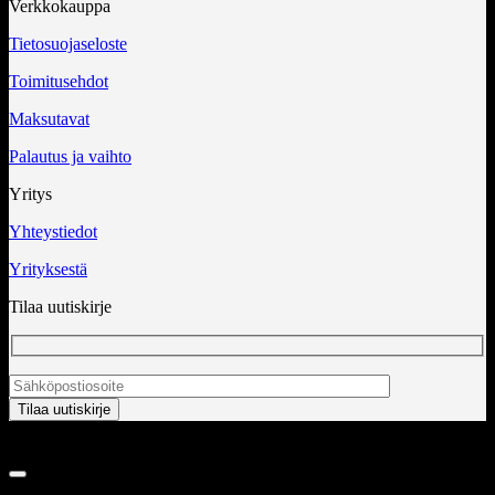
Verkkokauppa
Tietosuojaseloste
Toimitusehdot
Maksutavat
Palautus ja vaihto
Yritys
Yhteystiedot
Yrityksestä
Tilaa uutiskirje
Copyright 2026 ©
InCart OÜ