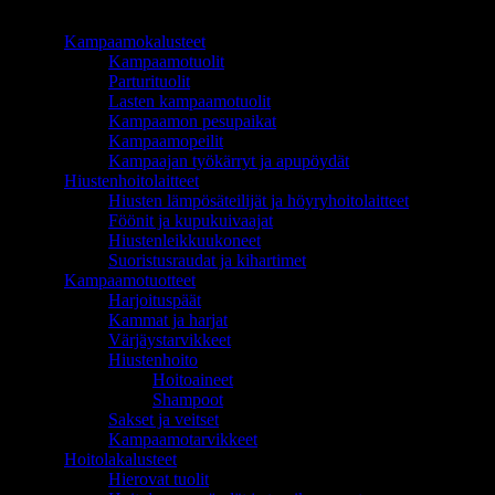
TUOTEALUEET
Kampaamokalusteet
Kampaamotuolit
Parturituolit
Lasten kampaamotuolit
Kampaamon pesupaikat
Kampaamopeilit
Kampaajan työkärryt ja apupöydät
Hiustenhoitolaitteet
Hiusten lämpösäteilijät ja höyryhoitolaitteet
Föönit ja kupukuivaajat
Hiustenleikkuukoneet
Suoristusraudat ja kihartimet
Kampaamotuotteet
Harjoituspäät
Kammat ja harjat
Värjäystarvikkeet
Hiustenhoito
Hoitoaineet
Shampoot
Sakset ja veitset
Kampaamotarvikkeet
Hoitolakalusteet
Hierovat tuolit