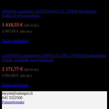
Autoklaavit ja desinfiointilaitteet
WOSON autoklaavi UUSI TANCO 12L TYP D tulostimella,
luokka B terveydenhoito
1 618,55
€
(alv ei sis.)
2 007,00
€
(alv sis.)
Lisää ostoskoriin
Autoklaavit ja desinfiointilaitteet
LAFOMED autoklaavi COMPACT LINE LFSS08AD tulostimella
8 litraa, luokka B, terveydenhoito
2 171,77
€
(alv ei sis.)
2 693,00
€
(alv sis.)
Lisää ostoskoriin
myynti@salonpro.fi
045 3322500
Palautelomake