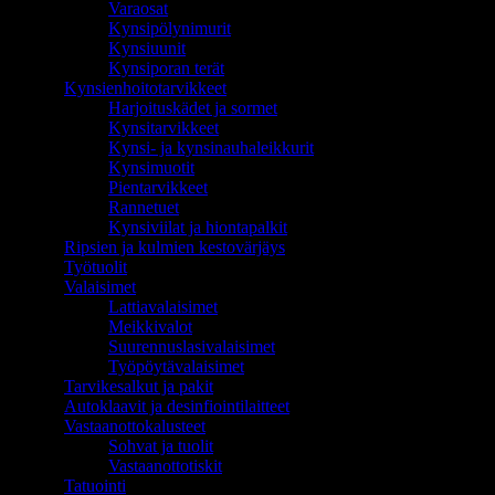
Varaosat
Kynsipölynimurit
Kynsiuunit
Kynsiporan terät
Kynsienhoitotarvikkeet
Harjoituskädet ja sormet
Kynsitarvikkeet
Kynsi- ja kynsinauhaleikkurit
Kynsimuotit
Pientarvikkeet
Rannetuet
Kynsiviilat ja hiontapalkit
Ripsien ja kulmien kestovärjäys
Työtuolit
Valaisimet
Lattiavalaisimet
Meikkivalot
Suurennuslasivalaisimet
Työpöytävalaisimet
Tarvikesalkut ja pakit
Autoklaavit ja desinfiointilaitteet
Vastaanottokalusteet
Sohvat ja tuolit
Vastaanottotiskit
Tatuointi