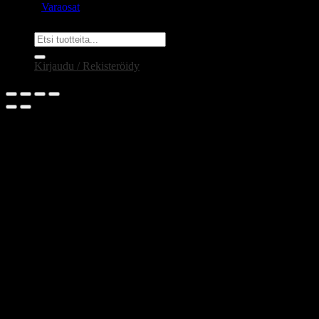
Varaosat
Etsi:
Kirjaudu / Rekisteröidy