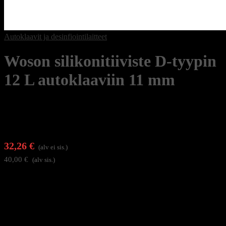
Autoklaavit ja desinfiointilaitteet
Woson silikonitiiviste D-tyypin
12 L autoklaaviin 11 mm
32,26
€
(alv ei sis.)
40,00
€
(alv sis.)
Laadukas silikonitiiviste varmistaa autoklaavin ovien tiiviin
sulkeutumisen ja sterilointiprosessin turvallisuuden. Estää höyryn ja
ilman vuotamisen sekä säilyttää laitteen sisäisen paineen vakaana.
Erinomainen valinta turvalliseen ja tehokkaaseen käyttöön.
Väri: harmaa