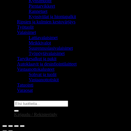
Kynsimuotit
Pientarvikkeet
Rannetuet
Kynsiviilat ja hiontapalkit
Ripsien ja kulmien kestovärjäys
Työtuolit
Valaisimet
Lattiavalaisimet
Meikkivalot
Suurennuslasivalaisimet
Työpöytävalaisimet
Tarvikesalkut ja pakit
Autoklaavit ja desinfiointilaitteet
Vastaanottokalusteet
Sohvat ja tuolit
Vastaanottotiskit
Tatuointi
Varaosat
Etsi:
Kirjaudu / Rekisteröidy