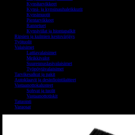
Kynsitarvikkeet
Kynsi- ja kynsinauhaleikkurit
Kynsimuotit
Pientarvikkeet
Rannetuet
Kynsiviilat ja hiontapalkit
Ripsien ja kulmien kestovärjäys
Työtuolit
Valaisimet
Lattiavalaisimet
Meikkivalot
Suurennuslasivalaisimet
Työpöytävalaisimet
Tarvikesalkut ja pakit
Autoklaavit ja desinfiointilaitteet
Vastaanottokalusteet
Sohvat ja tuolit
Vastaanottotiskit
Tatuointi
Varaosat