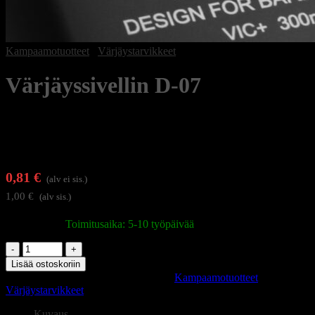
Kampaamotuotteet
/
Värjäystarvikkeet
Värjäyssivellin D-07
0,81
€
(alv ei sis.)
1,00
€
(alv sis.)
Varastossa
|
Toimitusaika: 5-10 työpäivää
Värjäyssivellin
D-
Lisää ostoskoriin
07
Tuotetunnus (SKU):
133244
Osastot:
Kampaamotuotteet
,
määrä
Värjäystarvikkeet
Kuvaus