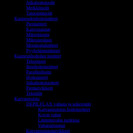
Jalkahoitotuolit
Meikkituolit
Tatuointituolit
Kauneudenhoitolaitteet
Pienlaitteet
Kasvosaunat
Mikrohionta
Mikroneulaus
Monitoimilaitteet
Pyyhelämmittimet
Kauneushoitolan tuotteet
Tekoripset
Ihonhoitotuotteet
Parafiinihoito
Hoitoaineet
Jalkahoitotuotteet
Pientarvikkeet
Tekstiilit
Karvanpoisto
DEPILFLAX vahaus ja sokerointi
Karvanpoiston hoitotuotteet
Kovat vahat
Lämminvaha purkissa
Vahapatruunat
Karvanpoistotarvikkeet