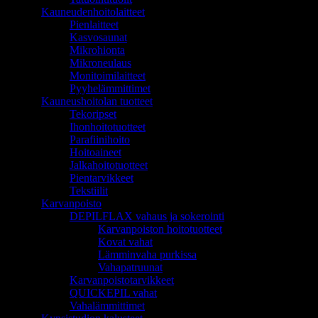
Kauneudenhoitolaitteet
Pienlaitteet
Kasvosaunat
Mikrohionta
Mikroneulaus
Monitoimilaitteet
Pyyhelämmittimet
Kauneushoitolan tuotteet
Tekoripset
Ihonhoitotuotteet
Parafiinihoito
Hoitoaineet
Jalkahoitotuotteet
Pientarvikkeet
Tekstiilit
Karvanpoisto
DEPILFLAX vahaus ja sokerointi
Karvanpoiston hoitotuotteet
Kovat vahat
Lämminvaha purkissa
Vahapatruunat
Karvanpoistotarvikkeet
QUICKEPIL vahat
Vahalämmittimet