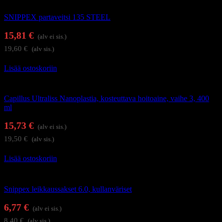
Kampaamotuotteet
SNIPPEX partaveitsi 135 STEEL
15,81
€
(alv ei sis.)
19,60
€
(alv sis.)
Lisää ostoskoriin
Hiustenhoito
Capillus Ultraliss Nanoplastia, kosteuttava hoitoaine, vaihe 3, 400
ml
15,73
€
(alv ei sis.)
19,50
€
(alv sis.)
Lisää ostoskoriin
Kampaamotuotteet
Snippex leikkaussakset 6.0, kullanväriset
6,77
€
(alv ei sis.)
8,40
€
(alv sis.)