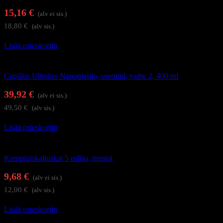
15,16
€
(alv ei sis.)
18,80
€
(alv sis.)
Lisää ostoskoriin
Hiustenhoito
Capillus Ultraliss Nanoplastia, seerumi, vaihe 2, 400 ml
39,92
€
(alv ei sis.)
49,50
€
(alv sis.)
Lisää ostoskoriin
Kampaamotarvikkeet
Kreppiniskaliuskat 5 rullaa, mustat
9,68
€
(alv ei sis.)
12,00
€
(alv sis.)
Lisää ostoskoriin