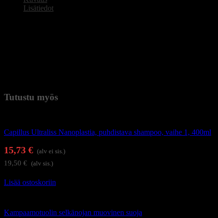
Lisätiedot
Värjäyssivellin D-07
Värjäysivellin hiusvärin levittämiseen.
Valmistettu synteettisestä, joustavasta harjaksesta. Värisuti levittää
hiusvärin tasaisesti ja tarkasti hiuksiin.
Paino
0,013 kg (kilogramma)
Tutustu myös
Hiustenhoito
Capillus Ultraliss Nanoplastia, puhdistava shampoo, vaihe 1, 400ml
15,73
€
(alv ei sis.)
19,50
€
(alv sis.)
Lisää ostoskoriin
Kampaamotarvikkeet
Kampaamotuolin selkänojan muovinen suoja