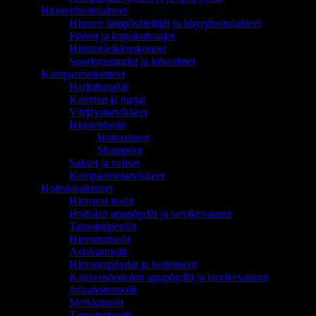
Hiustenhoitolaitteet
Hiusten lämpösäteilijät ja höyryhoitolaitteet
Föönit ja kupukuivaajat
Hiustenleikkuukoneet
Suoristusraudat ja kihartimet
Kampaamotuotteet
Harjoituspäät
Kammat ja harjat
Värjäystarvikkeet
Hiustenhoito
Hoitoaineet
Shampoot
Sakset ja veitset
Kampaamotarvikkeet
Hoitolakalusteet
Hierovat tuolit
Hoitolan apupöydät ja tarvikevaunut
Tatuointipenkit
Hierontatuolit
Asiakastuolit
Hierontapöydät ja hoitotuolit
Kauneushoitolan apupöydät ja tarvikevaunut
Jalkahoitotuolit
Meikkituolit
Tatuointituolit