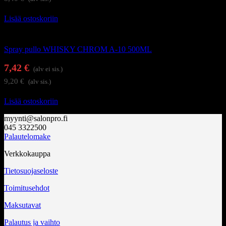
Lisää ostoskoriin
Kampaamotarvikkeet
Spray pullo WHISKY CHROM A-10 500ML
7,42
€
(alv ei sis.)
9,20
€
(alv sis.)
Lisää ostoskoriin
myynti@salonpro.fi
045 3322500
Palautelomake
Verkkokauppa
Tietosuojaseloste
Toimitusehdot
Maksutavat
Palautus ja vaihto