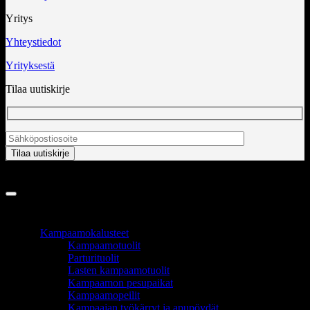
Yritys
Yhteystiedot
Yrityksestä
Tilaa uutiskirje
Copyright 2026 ©
InCart OÜ
TUOTEALUEET
Kampaamokalusteet
Kampaamotuolit
Parturituolit
Lasten kampaamotuolit
Kampaamon pesupaikat
Kampaamopeilit
Kampaajan työkärryt ja apupöydät