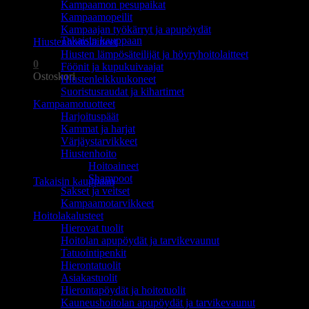
Kampaamon pesupaikat
Ostoskori on tyhjä.
Kampaamopeilit
Kampaajan työkärryt ja apupöydät
Takaisin kauppaan
Hiustenhoitolaitteet
Hiusten lämpösäteilijät ja höyryhoitolaitteet
0
Föönit ja kupukuivaajat
Ostoskori
Hiustenleikkuukoneet
Suoristusraudat ja kihartimet
Kampaamotuotteet
Harjoituspäät
Kammat ja harjat
Värjäystarvikkeet
Hiustenhoito
Ostoskori on tyhjä.
Hoitoaineet
Shampoot
Takaisin kauppaan
Sakset ja veitset
Kampaamotarvikkeet
Hoitolakalusteet
Hierovat tuolit
Hoitolan apupöydät ja tarvikevaunut
Tatuointipenkit
Hierontatuolit
Asiakastuolit
Hierontapöydät ja hoitotuolit
Kauneushoitolan apupöydät ja tarvikevaunut