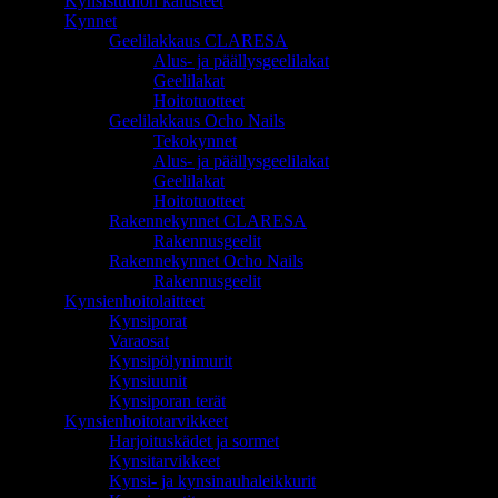
Kynsistudion kalusteet
Kynnet
Geelilakkaus CLARESA
Alus- ja päällysgeelilakat
Geelilakat
Hoitotuotteet
Geelilakkaus Ocho Nails
Tekokynnet
Alus- ja päällysgeelilakat
Geelilakat
Hoitotuotteet
Rakennekynnet CLARESA
Rakennusgeelit
Rakennekynnet Ocho Nails
Rakennusgeelit
Kynsienhoitolaitteet
Kynsiporat
Varaosat
Kynsipölynimurit
Kynsiuunit
Kynsiporan terät
Kynsienhoitotarvikkeet
Harjoituskädet ja sormet
Kynsitarvikkeet
Kynsi- ja kynsinauhaleikkurit