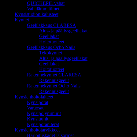
QUICKEPIL vahat
Vahalämmittimet
Kynsistudion kalusteet
Kynnet
Geelilakkaus CLARESA
Alus- ja päällysgeelilakat
Geelilakat
Hoitotuotteet
Geelilakkaus Ocho Nails
Tekokynnet
Alus- ja päällysgeelilakat
Geelilakat
Hoitotuotteet
Rakennekynnet CLARESA
Rakennusgeelit
Rakennekynnet Ocho Nails
Rakennusgeelit
Kynsienhoitolaitteet
Kynsiporat
Varaosat
Kynsipölynimurit
Kynsiuunit
Kynsiporan terät
Kynsienhoitotarvikkeet
Harjoituskädet ja sormet