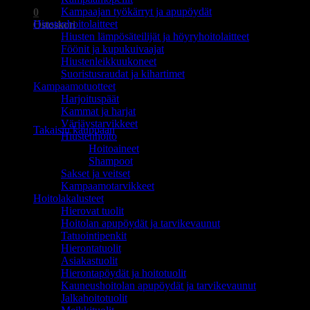
Kampaajan työkärryt ja apupöydät
0
Hiustenhoitolaitteet
Ostoskori
Hiusten lämpösäteilijät ja höyryhoitolaitteet
Föönit ja kupukuivaajat
Hiustenleikkuukoneet
Suoristusraudat ja kihartimet
Kampaamotuotteet
Harjoituspäät
Ostoskori on tyhjä.
Kammat ja harjat
Värjäystarvikkeet
Takaisin kauppaan
Hiustenhoito
Hoitoaineet
Shampoot
Sakset ja veitset
Kampaamotarvikkeet
Hoitolakalusteet
Hierovat tuolit
Hoitolan apupöydät ja tarvikevaunut
Tatuointipenkit
Hierontatuolit
Asiakastuolit
Hierontapöydät ja hoitotuolit
Kauneushoitolan apupöydät ja tarvikevaunut
Jalkahoitotuolit