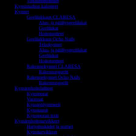
Vahalämmittimet
Kynsistudion kalusteet
Kynnet
Geelilakkaus CLARESA
Alus- ja päällysgeelilakat
Geelilakat
Hoitotuotteet
Geelilakkaus Ocho Nails
Tekokynnet
Alus- ja päällysgeelilakat
Geelilakat
Hoitotuotteet
Rakennekynnet CLARESA
Rakennusgeelit
Rakennekynnet Ocho Nails
Rakennusgeelit
Kynsienhoitolaitteet
Kynsiporat
Varaosat
Kynsipölynimurit
Kynsiuunit
Kynsiporan terät
Kynsienhoitotarvikkeet
Harjoituskädet ja sormet
Kynsitarvikkeet