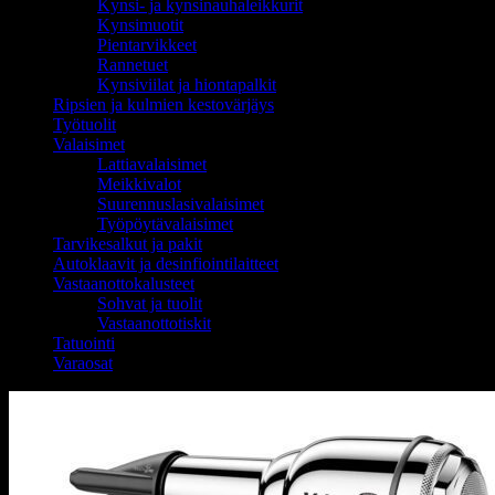
Kynsi- ja kynsinauhaleikkurit
Kynsimuotit
Pientarvikkeet
Rannetuet
Kynsiviilat ja hiontapalkit
Ripsien ja kulmien kestovärjäys
Työtuolit
Valaisimet
Lattiavalaisimet
Meikkivalot
Suurennuslasivalaisimet
Työpöytävalaisimet
Tarvikesalkut ja pakit
Autoklaavit ja desinfiointilaitteet
Vastaanottokalusteet
Sohvat ja tuolit
Vastaanottotiskit
Tatuointi
Varaosat