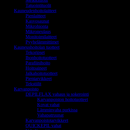
Meikkituolit
Tatuointituolit
Kauneudenhoitolaitteet
Pienlaitteet
Kasvosaunat
Mikrohionta
Mikroneulaus
Monitoimilaitteet
Pyyhelämmittimet
Kauneushoitolan tuotteet
Tekoripset
Ihonhoitotuotteet
Parafiinihoito
Hoitoaineet
Jalkahoitotuotteet
Pientarvikkeet
Tekstiilit
Karvanpoisto
DEPILFLAX vahaus ja sokerointi
Karvanpoiston hoitotuotteet
Kovat vahat
Lämminvaha purkissa
Vahapatruunat
Karvanpoistotarvikkeet
QUICKEPIL vahat