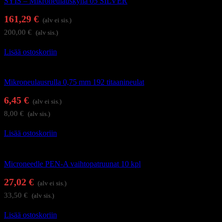
SYIS – Mikroneulauskynä 05 SILVER
161,29
€
(alv ei sis.)
200,00
€
(alv sis.)
Lisää ostoskoriin
Kauneudenhoitolaitteet
Mikroneulausrulla 0,75 mm 192 titaanineulat
6,45
€
(alv ei sis.)
8,00
€
(alv sis.)
Lisää ostoskoriin
Kauneudenhoitolaitteet
Microneedle PEN-A vaihtopatruunat 10 kpl
27,02
€
(alv ei sis.)
33,50
€
(alv sis.)
Lisää ostoskoriin