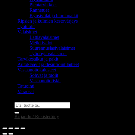
Pientarvikkeet
Rannetuet
Kynsiviilat ja hiontapalkit
Ripsien ja kulmien kestovärjäys
Työtuolit
Valaisimet
Lattiavalaisimet
Meikkivalot
Suurennuslasivalaisimet
Työpöytävalaisimet
Tarvikesalkut ja pakit
Autoklaavit ja desinfiointilaitteet
Vastaanottokalusteet
Sohvat ja tuolit
Vastaanottotiskit
Tatuointi
Varaosat
Etsi:
Kirjaudu / Rekisteröidy