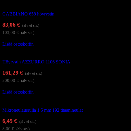
Kasvosaunat
GABBIANO 658 höyrystin
83,06
€
(alv ei sis.)
103,00
€
(alv sis.)
Lisää ostoskoriin
Kasvosaunat
Höyrystin AZZURRO 1106 SONIA
161,29
€
(alv ei sis.)
200,00
€
(alv sis.)
Lisää ostoskoriin
Kauneudenhoitolaitteet
Mikroneulausrulla 1,5 mm 192 titaanineulat
6,45
€
(alv ei sis.)
8,00
€
(alv sis.)