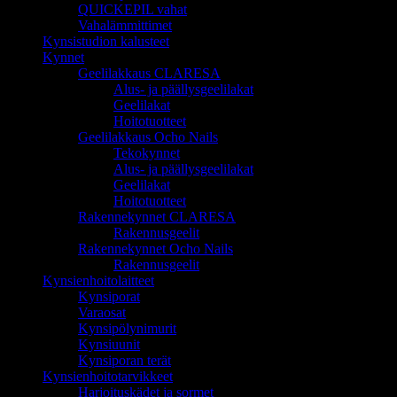
QUICKEPIL vahat
Vahalämmittimet
Kynsistudion kalusteet
Kynnet
Geelilakkaus CLARESA
Alus- ja päällysgeelilakat
Geelilakat
Hoitotuotteet
Geelilakkaus Ocho Nails
Tekokynnet
Alus- ja päällysgeelilakat
Geelilakat
Hoitotuotteet
Rakennekynnet CLARESA
Rakennusgeelit
Rakennekynnet Ocho Nails
Rakennusgeelit
Kynsienhoitolaitteet
Kynsiporat
Varaosat
Kynsipölynimurit
Kynsiuunit
Kynsiporan terät
Kynsienhoitotarvikkeet
Harjoituskädet ja sormet