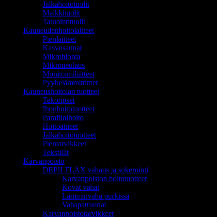
Jalkahoitotuolit
Meikkituolit
Tatuointituolit
Kauneudenhoitolaitteet
Pienlaitteet
Kasvosaunat
Mikrohionta
Mikroneulaus
Monitoimilaitteet
Pyyhelämmittimet
Kauneushoitolan tuotteet
Tekoripset
Ihonhoitotuotteet
Parafiinihoito
Hoitoaineet
Jalkahoitotuotteet
Pientarvikkeet
Tekstiilit
Karvanpoisto
DEPILFLAX vahaus ja sokerointi
Karvanpoiston hoitotuotteet
Kovat vahat
Lämminvaha purkissa
Vahapatruunat
Karvanpoistotarvikkeet