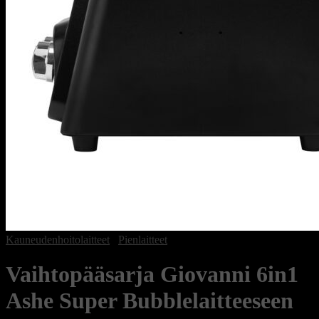
Kauneudenhoitolaitteet
/
Pienlaitteet
Vaihtopääsarja Giovanni 6in1
Ashe Super Bubblelaitteeseen