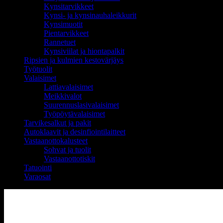
Kynsitarvikkeet
Kynsi- ja kynsinauhaleikkurit
Kynsimuotit
Pientarvikkeet
Rannetuet
Kynsiviilat ja hiontapalkit
Ripsien ja kulmien kestovärjäys
Työtuolit
Valaisimet
Lattiavalaisimet
Meikkivalot
Suurennuslasivalaisimet
Työpöytävalaisimet
Tarvikesalkut ja pakit
Autoklaavit ja desinfiointilaitteet
Vastaanottokalusteet
Sohvat ja tuolit
Vastaanottotiskit
Tatuointi
Varaosat