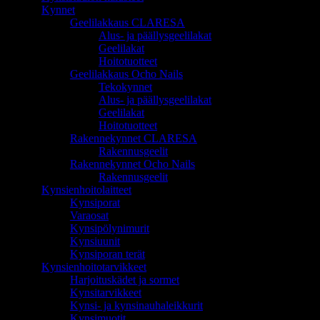
Kynnet
Geelilakkaus CLARESA
Alus- ja päällysgeelilakat
Geelilakat
Hoitotuotteet
Geelilakkaus Ocho Nails
Tekokynnet
Alus- ja päällysgeelilakat
Geelilakat
Hoitotuotteet
Rakennekynnet CLARESA
Rakennusgeelit
Rakennekynnet Ocho Nails
Rakennusgeelit
Kynsienhoitolaitteet
Kynsiporat
Varaosat
Kynsipölynimurit
Kynsiuunit
Kynsiporan terät
Kynsienhoitotarvikkeet
Harjoituskädet ja sormet
Kynsitarvikkeet
Kynsi- ja kynsinauhaleikkurit
Kynsimuotit