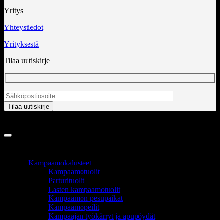
Yritys
Yhteystiedot
Yrityksestä
Tilaa uutiskirje
Copyright 2026 ©
InCart OÜ
TUOTEALUEET
Kampaamokalusteet
Kampaamotuolit
Parturituolit
Lasten kampaamotuolit
Kampaamon pesupaikat
Kampaamopeilit
Kampaajan työkärryt ja apupöydät