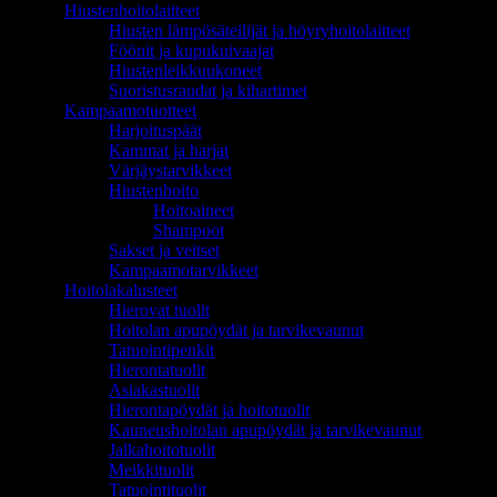
Hiustenhoitolaitteet
Hiusten lämpösäteilijät ja höyryhoitolaitteet
Föönit ja kupukuivaajat
Hiustenleikkuukoneet
Suoristusraudat ja kihartimet
Kampaamotuotteet
Harjoituspäät
Kammat ja harjat
Värjäystarvikkeet
Hiustenhoito
Hoitoaineet
Shampoot
Sakset ja veitset
Kampaamotarvikkeet
Hoitolakalusteet
Hierovat tuolit
Hoitolan apupöydät ja tarvikevaunut
Tatuointipenkit
Hierontatuolit
Asiakastuolit
Hierontapöydät ja hoitotuolit
Kauneushoitolan apupöydät ja tarvikevaunut
Jalkahoitotuolit
Meikkituolit
Tatuointituolit