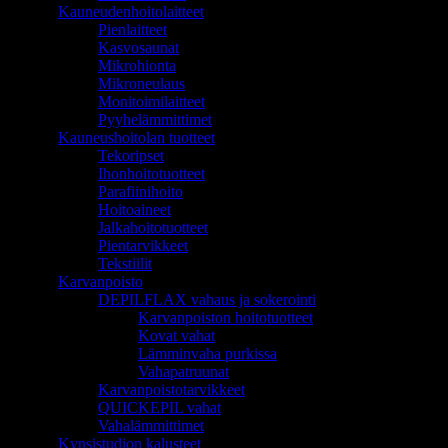
Kauneudenhoitolaitteet
Pienlaitteet
Kasvosaunat
Mikrohionta
Mikroneulaus
Monitoimilaitteet
Pyyhelämmittimet
Kauneushoitolan tuotteet
Tekoripset
Ihonhoitotuotteet
Parafiinihoito
Hoitoaineet
Jalkahoitotuotteet
Pientarvikkeet
Tekstiilit
Karvanpoisto
DEPILFLAX vahaus ja sokerointi
Karvanpoiston hoitotuotteet
Kovat vahat
Lämminvaha purkissa
Vahapatruunat
Karvanpoistotarvikkeet
QUICKEPIL vahat
Vahalämmittimet
Kynsistudion kalusteet