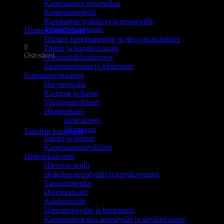
Kampaamon pesupaikat
Ostoskori on tyhjä.
Kampaamopeilit
Kampaajan työkärryt ja apupöydät
Takaisin kauppaan
Hiustenhoitolaitteet
Hiusten lämpösäteilijät ja höyryhoitolaitteet
0
Föönit ja kupukuivaajat
Ostoskori
Hiustenleikkuukoneet
Suoristusraudat ja kihartimet
Kampaamotuotteet
Harjoituspäät
Kammat ja harjat
Värjäystarvikkeet
Hiustenhoito
Ostoskori on tyhjä.
Hoitoaineet
Shampoot
Takaisin kauppaan
Sakset ja veitset
Kampaamotarvikkeet
Hoitolakalusteet
Hierovat tuolit
Hoitolan apupöydät ja tarvikevaunut
Tatuointipenkit
Hierontatuolit
Asiakastuolit
Hierontapöydät ja hoitotuolit
Kauneushoitolan apupöydät ja tarvikevaunut