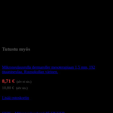
Tarvikkeet Giovanni 6in1 Ashe Super Bubblelaitteeseen
Vaihdettavien hoitopäiden sarja on suunniteltu käytettäväksi
Giovanni 6in1 Ashe Super Bubblelaitteen kanssa. Se varmistaa
pitkäkestoisen ja tehokkaan työskentelyn erilaisten hoitokäsittelyjen
aikana. Korkealaatuinen valmistus ja tarkka istuvuus takaavat
luotettavuuden ja käyttömukavuuden, helpottaen ammattimaisten ja
tehokkaiden hoitojen suorittamista kauneushoitolassa.
Paino
0,053 kg (kilogramma)
Tutustu myös
Kauneudenhoitolaitteet
Mikroneulausrulla dermaroller mesoterapiaan 1,5 mm, 192
titaanineulaa. Ruusukullan värinen.
8,71
€
(alv ei sis.)
10,80
€
(alv sis.)
Lisää ostoskoriin
Kauneudenhoitolaitteet