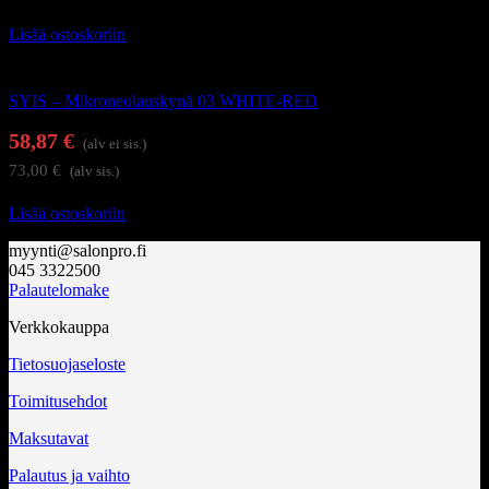
Lisää ostoskoriin
Kauneudenhoitolaitteet
SYIS – Mikroneulauskynä 03 WHITE-RED
58,87
€
(alv ei sis.)
73,00
€
(alv sis.)
Lisää ostoskoriin
myynti@salonpro.fi
045 3322500
Palautelomake
Verkkokauppa
Tietosuojaseloste
Toimitusehdot
Maksutavat
Palautus ja vaihto