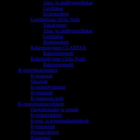
Alus- ja päällysgeelilakat
Geelilakat
Hoitotuotteet
Geelilakkaus Ocho Nails
Tekokynnet
Alus- ja päällysgeelilakat
Geelilakat
Hoitotuotteet
Rakennekynnet CLARESA
Rakennusgeelit
Rakennekynnet Ocho Nails
Rakennusgeelit
Kynsienhoitolaitteet
Kynsiporat
Varaosat
Kynsipölynimurit
Kynsiuunit
Kynsiporan terät
Kynsienhoitotarvikkeet
Harjoituskädet ja sormet
Kynsitarvikkeet
Kynsi- ja kynsinauhaleikkurit
Kynsimuotit
Pientarvikkeet
Rannetuet