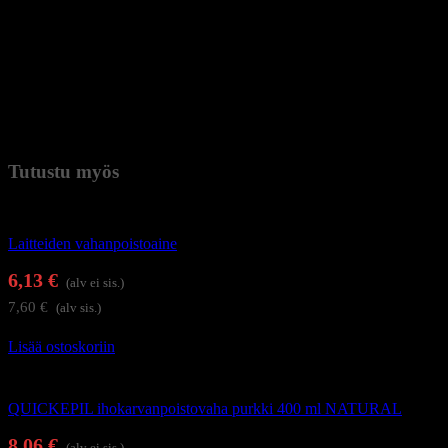
– Väri: musta
– Tilavuus: 400–500 ml
– Teho: 100 W
– Jännite: 220–240 V
– Pakkaus sisältää: vahalämmitin, virtajohto, alumiininen sisäsäiliö,
käyttöohje, 100 kpl suojakäsineitä.
Paino
1 kg (kilogramma)
Tutustu myös
Karvanpoisto
Laitteiden vahanpoistoaine
6,13
€
(alv ei sis.)
7,60
€
(alv sis.)
Lisää ostoskoriin
Karvanpoisto
QUICKEPIL ihokarvanpoistovaha purkki 400 ml NATURAL
8,06
€
(alv ei sis.)