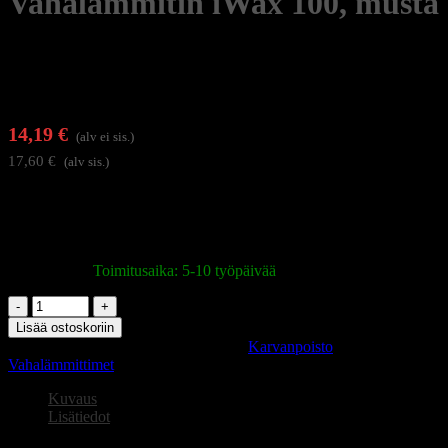
Vahalämmitin iWax 100, musta
14,19
€
(alv ei sis.)
17,60
€
(alv sis.)
iWax 100 on ergonominen vahalämmitin, joka mahdollistaa
ihokarvojen poistoon tarvittavien tuotteiden nopean ja tehokkaan
valmistelun
Varastossa
|
Toimitusaika: 5-10 työpäivää
Vahalämmitin
iWax
Lisää ostoskoriin
100,
Tuotetunnus (SKU):
147871
Osastot:
Karvanpoisto
,
musta
Vahalämmittimet
määrä
Kuvaus
Lisätiedot