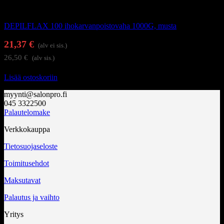
DEPILFLAX vahaus ja sokerointi
DEPILFLAX 100 ihokarvanpoistovaha 1000G, musta
21,37
€
(alv ei sis.)
26,50
€
(alv sis.)
Lisää ostoskoriin
myynti@salonpro.fi
045 3322500
Palautelomake
Verkkokauppa
Tietosuojaseloste
Toimitusehdot
Maksutavat
Palautus ja vaihto
Yritys