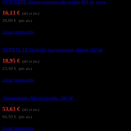
QUICKEPIL ihokarvanpoistovaha purkki 800 ml, ruusu
16,13
€
(alv ei sis.)
20,00
€
(alv sis.)
Lisää ostoskoriin
DEPILFLAX vahaus ja sokerointi
DEPILFLAX Hoitoöljy karvanpoiston jälkeen 500 ml
18,95
€
(alv ei sis.)
23,50
€
(alv sis.)
Lisää ostoskoriin
Karvanpoisto
Vahalämmitin, 800 ml purkille, 200 W
53,63
€
(alv ei sis.)
66,50
€
(alv sis.)
Lisää ostoskoriin