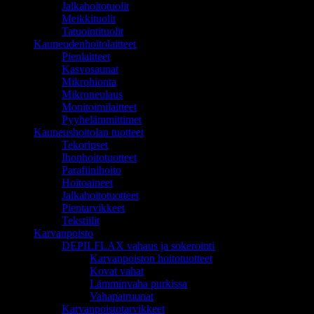
Jalkahoitotuolit
Meikkituolit
Tatuointituolit
Kauneudenhoitolaitteet
Pienlaitteet
Kasvosaunat
Mikrohionta
Mikroneulaus
Monitoimilaitteet
Pyyhelämmittimet
Kauneushoitolan tuotteet
Tekoripset
Ihonhoitotuotteet
Parafiinihoito
Hoitoaineet
Jalkahoitotuotteet
Pientarvikkeet
Tekstiilit
Karvanpoisto
DEPILFLAX vahaus ja sokerointi
Karvanpoiston hoitotuotteet
Kovat vahat
Lämminvaha purkissa
Vahapatruunat
Karvanpoistotarvikkeet