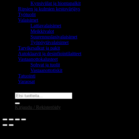
Kynsiviilat ja hiontapalkit
Ripsien ja kulmien kestovärjäys
Työtuolit
Valaisimet
Lattiavalaisimet
Meikkivalot
Suurennuslasivalaisimet
Työpöytävalaisimet
Tarvikesalkut ja pakit
Autoklaavit ja desinfiointilaitteet
Vastaanottokalusteet
Sohvat ja tuolit
Vastaanottotiskit
Tatuointi
Varaosat
Etsi:
Kirjaudu / Rekisteröidy