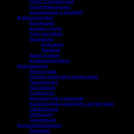
Föönit ja kupukuivaajat
Hiustenleikkuukoneet
Suoristusraudat ja kihartimet
Kampaamotuotteet
Harjoituspäät
Kammat ja harjat
Värjäystarvikkeet
Hiustenhoito
Hoitoaineet
Shampoot
Sakset ja veitset
Kampaamotarvikkeet
Hoitolakalusteet
Hierovat tuolit
Hoitolan apupöydät ja tarvikevaunut
Tatuointipenkit
Hierontatuolit
Asiakastuolit
Hierontapöydät ja hoitotuolit
Kauneushoitolan apupöydät ja tarvikevaunut
Jalkahoitotuolit
Meikkituolit
Tatuointituolit
Kauneudenhoitolaitteet
Pienlaitteet