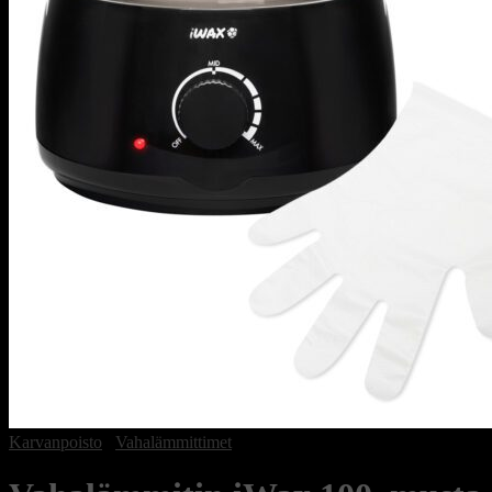
Karvanpoisto
/
Vahalämmittimet