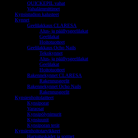
QUICKEPIL vahat
Vahalämmittimet
Kynsistudion kalusteet
Kynnet
Geelilakkaus CLARESA
Alus- ja päällysgeelilakat
Geelilakat
Hoitotuotteet
Geelilakkaus Ocho Nails
Tekokynnet
Alus- ja päällysgeelilakat
Geelilakat
Hoitotuotteet
Rakennekynnet CLARESA
Rakennusgeelit
Rakennekynnet Ocho Nails
Rakennusgeelit
Kynsienhoitolaitteet
Kynsiporat
Varaosat
Kynsipölynimurit
Kynsiuunit
Kynsiporan terät
Kynsienhoitotarvikkeet
Harjoituskädet ja sormet