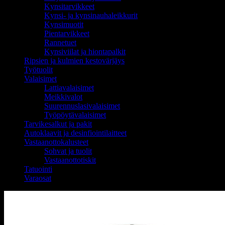
Kynsitarvikkeet
Kynsi- ja kynsinauhaleikkurit
Kynsimuotit
Pientarvikkeet
Rannetuet
Kynsiviilat ja hiontapalkit
Ripsien ja kulmien kestovärjäys
Työtuolit
Valaisimet
Lattiavalaisimet
Meikkivalot
Suurennuslasivalaisimet
Työpöytävalaisimet
Tarvikesalkut ja pakit
Autoklaavit ja desinfiointilaitteet
Vastaanottokalusteet
Sohvat ja tuolit
Vastaanottotiskit
Tatuointi
Varaosat