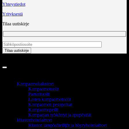
Yhteystiedot
Yrityksestä
Tilaa uutiskirje
Copyright 2026 ©
InCart OÜ
TUOTEALUEET
Kampaamokalusteet
Kampaamotuolit
Parturituolit
Lasten kampaamotuolit
Kampaamon pesupaikat
Kampaamopeilit
Kampaajan työkärryt ja apupöydät
Hiustenhoitolaitteet
Hiusten lämpösäteilijät ja höyryhoitolaitteet