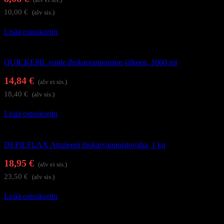
10,00
€
(alv sis.)
Lisää ostoskoriin
Karvanpoisto
QUICKEPIL voide ihokarvanpoiston jälkeen, 1000 ml
14,84
€
(alv ei sis.)
18,40
€
(alv sis.)
Lisää ostoskoriin
DEPILFLAX vahaus ja sokerointi
DEPILFLAX Atsuleeni ihokarvanpoistovaha, 1 kg
18,95
€
(alv ei sis.)
23,50
€
(alv sis.)
Lisää ostoskoriin
Karvanpoisto