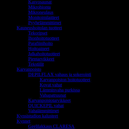
Kasvosaunat
Mikrohionta
Mikroneulaus
Monitoimilaitteet
Pyyhelämmittimet
Kauneushoitolan tuotteet
Tekoripset
Ihonhoitotuotteet
Parafiinihoito
Hoitoaineet
Jalkahoitotuotteet
Pientarvikkeet
Tekstiilit
Karvanpoisto
DEPILFLAX vahaus ja sokerointi
Karvanpoiston hoitotuotteet
Kovat vahat
Lämminvaha purkissa
Vahapatruunat
Karvanpoistotarvikkeet
QUICKEPIL vahat
Vahalämmittimet
Kynsistudion kalusteet
Kynnet
Geelilakkaus CLARESA