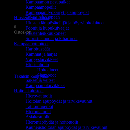
Kampaamon pesupaikat
Ostoskori on tyhjä.
Kampaamopeilit
Kampaajan työkärryt ja apupöydät
Takaisin kauppaan
Hiustenhoitolaitteet
Hiusten lämpösäteilijät ja höyryhoitolaitteet
0
Föönit ja kupukuivaajat
Ostoskori
Hiustenleikkuukoneet
Suoristusraudat ja kihartimet
Kampaamotuotteet
Harjoituspäät
Kammat ja harjat
Värjäystarvikkeet
Hiustenhoito
Ostoskori on tyhjä.
Hoitoaineet
Shampoot
Takaisin kauppaan
Sakset ja veitset
Kampaamotarvikkeet
Hoitolakalusteet
Hierovat tuolit
Hoitolan apupöydät ja tarvikevaunut
Tatuointipenkit
Hierontatuolit
Asiakastuolit
Hierontapöydät ja hoitotuolit
Kauneushoitolan apupöydät ja tarvikevaunut