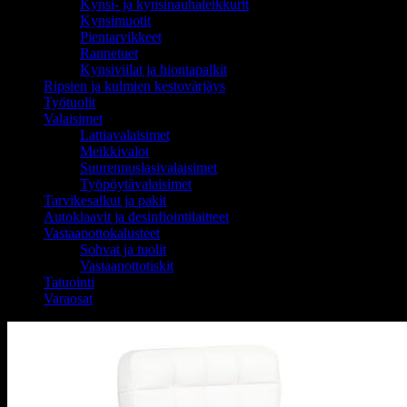
Kynsi- ja kynsinauhaleikkurit
Kynsimuotit
Pientarvikkeet
Rannetuet
Kynsiviilat ja hiontapalkit
Ripsien ja kulmien kestovärjäys
Työtuolit
Valaisimet
Lattiavalaisimet
Meikkivalot
Suurennuslasivalaisimet
Työpöytävalaisimet
Tarvikesalkut ja pakit
Autoklaavit ja desinfiointilaitteet
Vastaanottokalusteet
Sohvat ja tuolit
Vastaanottotiskit
Tatuointi
Varaosat