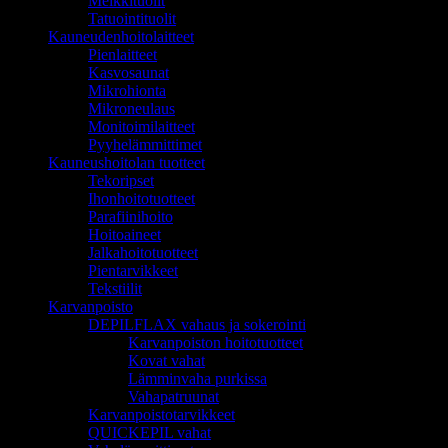
Meikkituolit
Tatuointituolit
Kauneudenhoitolaitteet
Pienlaitteet
Kasvosaunat
Mikrohionta
Mikroneulaus
Monitoimilaitteet
Pyyhelämmittimet
Kauneushoitolan tuotteet
Tekoripset
Ihonhoitotuotteet
Parafiinihoito
Hoitoaineet
Jalkahoitotuotteet
Pientarvikkeet
Tekstiilit
Karvanpoisto
DEPILFLAX vahaus ja sokerointi
Karvanpoiston hoitotuotteet
Kovat vahat
Lämminvaha purkissa
Vahapatruunat
Karvanpoistotarvikkeet
QUICKEPIL vahat