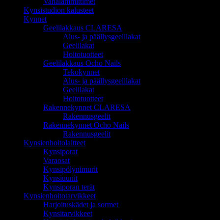
Vahalämmittimet
Kynsistudion kalusteet
Kynnet
Geelilakkaus CLARESA
Alus- ja päällysgeelilakat
Geelilakat
Hoitotuotteet
Geelilakkaus Ocho Nails
Tekokynnet
Alus- ja päällysgeelilakat
Geelilakat
Hoitotuotteet
Rakennekynnet CLARESA
Rakennusgeelit
Rakennekynnet Ocho Nails
Rakennusgeelit
Kynsienhoitolaitteet
Kynsiporat
Varaosat
Kynsipölynimurit
Kynsiuunit
Kynsiporan terät
Kynsienhoitotarvikkeet
Harjoituskädet ja sormet
Kynsitarvikkeet