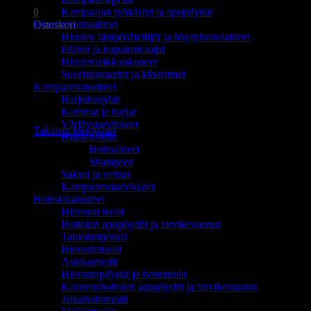
Kampaajan työkärryt ja apupöydät
0
Hiustenhoitolaitteet
Ostoskori
Hiusten lämpösäteilijät ja höyryhoitolaitteet
Föönit ja kupukuivaajat
Hiustenleikkuukoneet
Suoristusraudat ja kihartimet
Kampaamotuotteet
Harjoituspäät
Ostoskori on tyhjä.
Kammat ja harjat
Värjäystarvikkeet
Takaisin kauppaan
Hiustenhoito
Hoitoaineet
Shampoot
Sakset ja veitset
Kampaamotarvikkeet
Hoitolakalusteet
Hierovat tuolit
Hoitolan apupöydät ja tarvikevaunut
Tatuointipenkit
Hierontatuolit
Asiakastuolit
Hierontapöydät ja hoitotuolit
Kauneushoitolan apupöydät ja tarvikevaunut
Jalkahoitotuolit