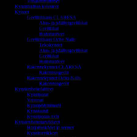
Vahalämmittimet
Kynsistudion kalusteet
Kynnet
Geelilakkaus CLARESA
Alus- ja päällysgeelilakat
Geelilakat
Hoitotuotteet
Geelilakkaus Ocho Nails
Tekokynnet
Alus- ja päällysgeelilakat
Geelilakat
Hoitotuotteet
Rakennekynnet CLARESA
Rakennusgeelit
Rakennekynnet Ocho Nails
Rakennusgeelit
Kynsienhoitolaitteet
Kynsiporat
Varaosat
Kynsipölynimurit
Kynsiuunit
Kynsiporan terät
Kynsienhoitotarvikkeet
Harjoituskädet ja sormet
Kynsitarvikkeet