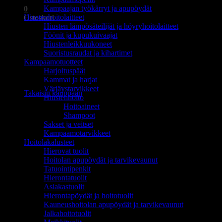
Kampaajan työkärryt ja apupöydät
0
Hiustenhoitolaitteet
Ostoskori
Hiusten lämpösäteilijät ja höyryhoitolaitteet
Föönit ja kupukuivaajat
Hiustenleikkuukoneet
Suoristusraudat ja kihartimet
Kampaamotuotteet
Harjoituspäät
Ostoskori on tyhjä.
Kammat ja harjat
Värjäystarvikkeet
Takaisin kauppaan
Hiustenhoito
Hoitoaineet
Shampoot
Sakset ja veitset
Kampaamotarvikkeet
Hoitolakalusteet
Hierovat tuolit
Hoitolan apupöydät ja tarvikevaunut
Tatuointipenkit
Hierontatuolit
Asiakastuolit
Hierontapöydät ja hoitotuolit
Kauneushoitolan apupöydät ja tarvikevaunut
Jalkahoitotuolit