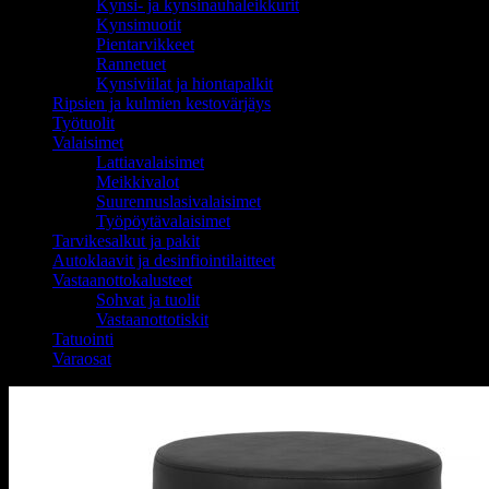
Kynsi- ja kynsinauhaleikkurit
Kynsimuotit
Pientarvikkeet
Rannetuet
Kynsiviilat ja hiontapalkit
Ripsien ja kulmien kestovärjäys
Työtuolit
Valaisimet
Lattiavalaisimet
Meikkivalot
Suurennuslasivalaisimet
Työpöytävalaisimet
Tarvikesalkut ja pakit
Autoklaavit ja desinfiointilaitteet
Vastaanottokalusteet
Sohvat ja tuolit
Vastaanottotiskit
Tatuointi
Varaosat