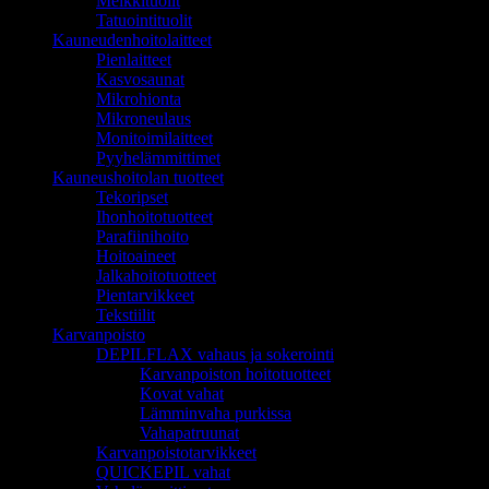
Meikkituolit
Tatuointituolit
Kauneudenhoitolaitteet
Pienlaitteet
Kasvosaunat
Mikrohionta
Mikroneulaus
Monitoimilaitteet
Pyyhelämmittimet
Kauneushoitolan tuotteet
Tekoripset
Ihonhoitotuotteet
Parafiinihoito
Hoitoaineet
Jalkahoitotuotteet
Pientarvikkeet
Tekstiilit
Karvanpoisto
DEPILFLAX vahaus ja sokerointi
Karvanpoiston hoitotuotteet
Kovat vahat
Lämminvaha purkissa
Vahapatruunat
Karvanpoistotarvikkeet
QUICKEPIL vahat