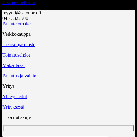
Lisää ostoskoriin
myynti@salonpro.fi
045 3322500
Palautelomake
Verkkokauppa
Tietosuojaseloste
Toimitusehdot
Maksutavat
Palautus ja vaihto
Yritys
Yhteystiedot
Yrityksestä
Tilaa uutiskirje