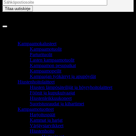
Copyright 2026 ©
InCart OÜ
TUOTEALUEET
Kampaamokalusteet
Kampaamotuolit
Parturituolit
Lasten kampaamotuolit
Kampaamon pesupaikat
Kampaamopeilit
Kampaajan työkärryt ja apupöydät
Hiustenhoitolaitteet
Hiusten lämpösäteilijät ja höyryhoitolaitteet
Föönit ja kupukuivaajat
Hiustenleikkuukoneet
Suoristusraudat ja kihartimet
Kampaamotuotteet
Harjoituspäät
Kammat ja harjat
Värjäystarvikkeet
Hiustenhoito