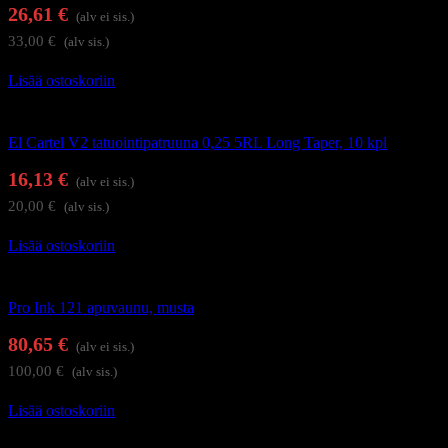
26,61
€
(alv ei sis.)
33,00
€
(alv sis.)
Lisää ostoskoriin
Tatuointi
El Cartel V2 tatuointipatruuna 0,25 5RL Long Taper, 10 kpl
16,13
€
(alv ei sis.)
20,00
€
(alv sis.)
Lisää ostoskoriin
Tatuointi
Pro Ink 121 apuvaunu, musta
80,65
€
(alv ei sis.)
100,00
€
(alv sis.)
Lisää ostoskoriin
Tatuointi