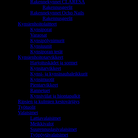
Rakennekynnet CLARESA
Rakennusgeelit
Rakennekynnet Ocho Nails
Rakennusgeelit
Kynsienhoitolaitteet
Kynsiporat
Varaosat
Kynsipölynimurit
Kynsiuunit
Kynsiporan terät
Kynsienhoitotarvikkeet
Harjoituskädet ja sormet
Kynsitarvikkeet
Kynsi- ja kynsinauhaleikkurit
Kynsimuotit
Pientarvikkeet
Rannetuet
Kynsiviilat ja hiontapalkit
Ripsien ja kulmien kestovärjäys
Työtuolit
Valaisimet
Lattiavalaisimet
Meikkivalot
Suurennuslasivalaisimet
Työpöytävalaisimet