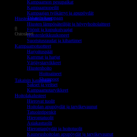
Kampaamon pesupaikat
Ostoskori on tyhjä.
Kampaamopeilit
Kampaajan työkärryt ja apupöydät
Takaisin kauppaan
Hiustenhoitolaitteet
Hiusten lämpösäteilijät ja höyryhoitolaitteet
0
Föönit ja kupukuivaajat
Ostoskori
Hiustenleikkuukoneet
Suoristusraudat ja kihartimet
Kampaamotuotteet
Harjoituspäät
Kammat ja harjat
Värjäystarvikkeet
Hiustenhoito
Ostoskori on tyhjä.
Hoitoaineet
Shampoot
Takaisin kauppaan
Sakset ja veitset
Kampaamotarvikkeet
Hoitolakalusteet
Hierovat tuolit
Hoitolan apupöydät ja tarvikevaunut
Tatuointipenkit
Hierontatuolit
Asiakastuolit
Hierontapöydät ja hoitotuolit
Kauneushoitolan apupöydät ja tarvikevaunut