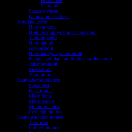
Hoitoaineet
Shampoot
Sakset ja veitset
Kampaamotarvikkeet
Hoitolakalusteet
Hierovat tuolit
Hoitolan apupöydät ja tarvikevaunut
Tatuointipenkit
Hierontatuolit
Asiakastuolit
Hierontapöydät ja hoitotuolit
Kauneushoitolan apupöydät ja tarvikevaunut
Jalkahoitotuolit
Meikkituolit
Tatuointituolit
Kauneudenhoitolaitteet
Pienlaitteet
Kasvosaunat
Mikrohionta
Mikroneulaus
Monitoimilaitteet
Pyyhelämmittimet
Kauneushoitolan tuotteet
Tekoripset
Ihonhoitotuotteet