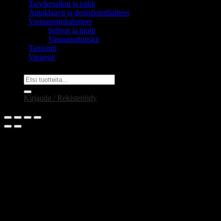
Tarvikesalkut ja pakit
Autoklaavit ja desinfiointilaitteet
Vastaanottokalusteet
Sohvat ja tuolit
Vastaanottotiskit
Tatuointi
Varaosat
Etsi:
Kirjaudu / Rekisteröidy