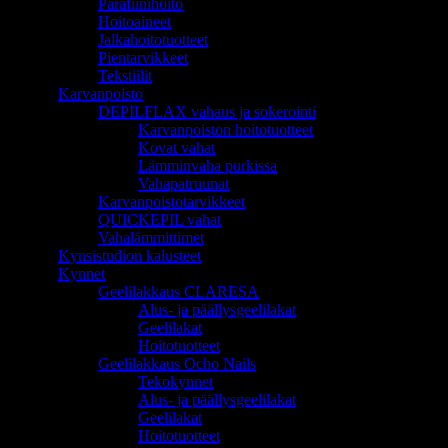
Parafiinihoito
Hoitoaineet
Jalkahoitotuotteet
Pientarvikkeet
Tekstiilit
Karvanpoisto
DEPILFLAX vahaus ja sokerointi
Karvanpoiston hoitotuotteet
Kovat vahat
Lämminvaha purkissa
Vahapatruunat
Karvanpoistotarvikkeet
QUICKEPIL vahat
Vahalämmittimet
Kynsistudion kalusteet
Kynnet
Geelilakkaus CLARESA
Alus- ja päällysgeelilakat
Geelilakat
Hoitotuotteet
Geelilakkaus Ocho Nails
Tekokynnet
Alus- ja päällysgeelilakat
Geelilakat
Hoitotuotteet