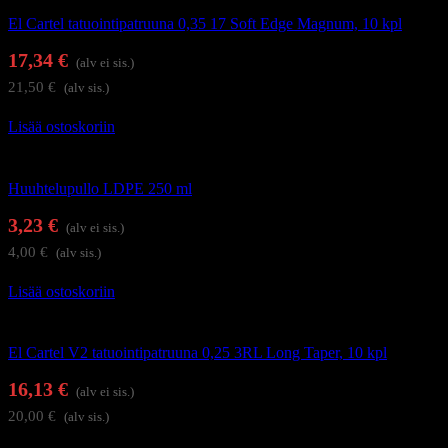
El Cartel tatuointipatruuna 0,35 17 Soft Edge Magnum, 10 kpl
17,34
€
(alv ei sis.)
21,50
€
(alv sis.)
Lisää ostoskoriin
Tatuointi
Huuhtelupullo LDPE 250 ml
3,23
€
(alv ei sis.)
4,00
€
(alv sis.)
Lisää ostoskoriin
Tatuointi
El Cartel V2 tatuointipatruuna 0,25 3RL Long Taper, 10 kpl
16,13
€
(alv ei sis.)
20,00
€
(alv sis.)