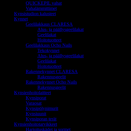
QUICKEPIL vahat
Vahalämmittimet
Kynsistudion kalusteet
Kynnet
Geelilakkaus CLARESA
Alus- ja päällysgeelilakat
Geelilakat
Hoitotuotteet
Geelilakkaus Ocho Nails
Tekokynnet
Alus- ja päällysgeelilakat
Geelilakat
Hoitotuotteet
Rakennekynnet CLARESA
Rakennusgeelit
Rakennekynnet Ocho Nails
Rakennusgeelit
Kynsienhoitolaitteet
Kynsiporat
Varaosat
Kynsipölynimurit
Kynsiuunit
Kynsiporan terät
Kynsienhoitotarvikkeet
Harjoituskädet ja sormet