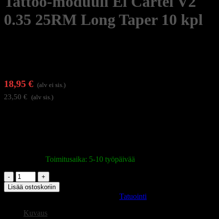
Tattoo-moduuli El Cartel V2
0.35 25RM Long Taper 10 kpl
18,95
€
(alv ei sis.)
23,50
€
(alv sis.)
El Carteltatuointimoduulit on suunniteltu tarjoamaan vakautta,
käyttömukavuutta ja turvallisuutta. Moduulien rakenne mahdollistaa
sujuvan työskentelyn ja nopean moduulien vaihdon, mikä tekee
niistä luotettavan työkalun päivittäiseen käyttöön.
Varastossa
|
Toimitusaika: 5-10 työpäivää
Tattoo-
moduuli
Lisää ostoskoriin
El
Tuotetunnus (SKU):
155845
Osasto:
Tatuointi
Cartel
V2
Kuvaus