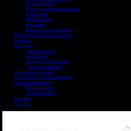
Kynsitarvikkeet
Kynsi- ja kynsinauhaleikkurit
Kynsimuotit
Pientarvikkeet
Rannetuet
Kynsiviilat ja hiontapalkit
Ripsien ja kulmien kestovärjäys
Työtuolit
Valaisimet
Lattiavalaisimet
Meikkivalot
Suurennuslasivalaisimet
Työpöytävalaisimet
Tarvikesalkut ja pakit
Autoklaavit ja desinfiointilaitteet
Vastaanottokalusteet
Sohvat ja tuolit
Vastaanottotiskit
Tatuointi
Varaosat