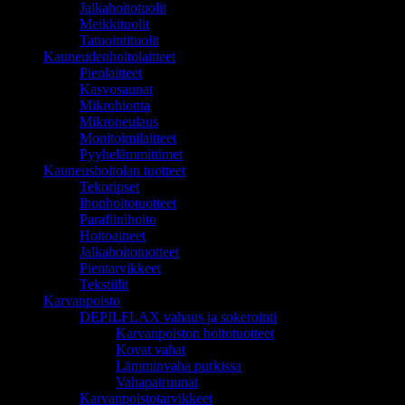
Jalkahoitotuolit
Meikkituolit
Tatuointituolit
Kauneudenhoitolaitteet
Pienlaitteet
Kasvosaunat
Mikrohionta
Mikroneulaus
Monitoimilaitteet
Pyyhelämmittimet
Kauneushoitolan tuotteet
Tekoripset
Ihonhoitotuotteet
Parafiinihoito
Hoitoaineet
Jalkahoitotuotteet
Pientarvikkeet
Tekstiilit
Karvanpoisto
DEPILFLAX vahaus ja sokerointi
Karvanpoiston hoitotuotteet
Kovat vahat
Lämminvaha purkissa
Vahapatruunat
Karvanpoistotarvikkeet