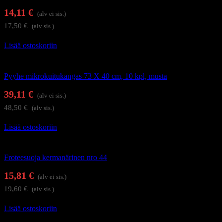
14,11
€
(alv ei sis.)
17,50
€
(alv sis.)
Lisää ostoskoriin
Kauneushoitolan tuotteet
Pyyhe mikrokuitukangas 73 X 40 cm, 10 kpl, musta
39,11
€
(alv ei sis.)
48,50
€
(alv sis.)
Lisää ostoskoriin
Kauneushoitolan tuotteet
Froteesuoja kermanärinen nro 44
15,81
€
(alv ei sis.)
19,60
€
(alv sis.)
Lisää ostoskoriin