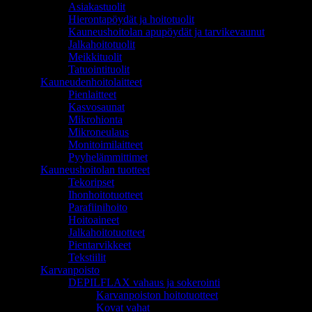
Asiakastuolit
Hierontapöydät ja hoitotuolit
Kauneushoitolan apupöydät ja tarvikevaunut
Jalkahoitotuolit
Meikkituolit
Tatuointituolit
Kauneudenhoitolaitteet
Pienlaitteet
Kasvosaunat
Mikrohionta
Mikroneulaus
Monitoimilaitteet
Pyyhelämmittimet
Kauneushoitolan tuotteet
Tekoripset
Ihonhoitotuotteet
Parafiinihoito
Hoitoaineet
Jalkahoitotuotteet
Pientarvikkeet
Tekstiilit
Karvanpoisto
DEPILFLAX vahaus ja sokerointi
Karvanpoiston hoitotuotteet
Kovat vahat