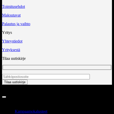
Toimitusehdot
Maksutavat
Palautus ja vaihto
Yritys
Yhteystiedot
Yrityksestä
Tilaa uutiskirje
Copyright 2026 ©
InCart OÜ
TUOTEALUEET
Kampaamokalusteet