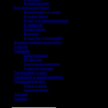
Kynsiporan terät
Kynsienhoitotarvikkeet
Harjoituskädet ja sormet
Kynsitarvikkeet
Kynsi- ja kynsinauhaleikkurit
Kynsimuotit
Pientarvikkeet
Rannetuet
Kynsiviilat ja hiontapalkit
Ripsien ja kulmien kestovärjäys
Työtuolit
Valaisimet
Lattiavalaisimet
Meikkivalot
Suurennuslasivalaisimet
Työpöytävalaisimet
Tarvikesalkut ja pakit
Autoklaavit ja desinfiointilaitteet
Vastaanottokalusteet
Sohvat ja tuolit
Vastaanottotiskit
Tatuointi
Varaosat