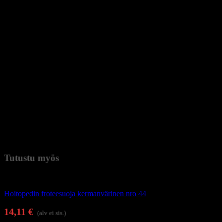
Syis-ripset on suunniteltu ripsien pidennykseen ja tuuhennukseen
1:1-menetelmällä. Tässä tekniikassa yksittäinen synteettinen kuitu
liimataan tarkasti jokaiseen omaan luonnonripseen. Lopputulos on
luonnollinen, eikä se näytä keinotekoiselta. Näyttävä vaikutus kestää
noin neljä viikkoa, mikä vastaa luonnonripsen elinkaarta. Syis-ripset
ovat turvalliset, sillä kuituja ei liimata suoraan iholle.
Tekniset tiedot:
– Pituus: 10 mm
– Paksuus: 0,15 mm
– Kaarevuus: J
– Paino: 0,25 g
– Väri: Musta
– Materiaali: Korkealaatuinen synteettinen kuitu
Paino
0,011 kg (kilogramma)
Tutustu myös
Kauneushoitolan tuotteet
Hoitopedin froteesuoja kermanvärinen nro 44
14,11
€
(alv ei sis.)