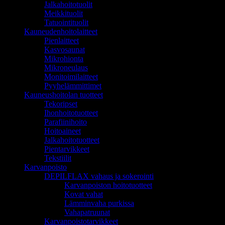
Jalkahoitotuolit
Meikkituolit
Tatuointituolit
Kauneudenhoitolaitteet
Pienlaitteet
Kasvosaunat
Mikrohionta
Mikroneulaus
Monitoimilaitteet
Pyyhelämmittimet
Kauneushoitolan tuotteet
Tekoripset
Ihonhoitotuotteet
Parafiinihoito
Hoitoaineet
Jalkahoitotuotteet
Pientarvikkeet
Tekstiilit
Karvanpoisto
DEPILFLAX vahaus ja sokerointi
Karvanpoiston hoitotuotteet
Kovat vahat
Lämminvaha purkissa
Vahapatruunat
Karvanpoistotarvikkeet