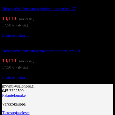
Kauneushoitolan tuotteet
Hoitopedin froteesuoja viininpunainen nro 37
14,11
€
(alv ei sis.)
17,50
€
(alv sis.)
Lisää ostoskoriin
Kauneushoitolan tuotteet
Hoitopedin froteesuoja vaaleanpunainen, nro 10
14,11
€
(alv ei sis.)
17,50
€
(alv sis.)
Lisää ostoskoriin
myynti@salonpro.fi
045 3322500
Palautelomake
Verkkokauppa
Tietosuojaseloste