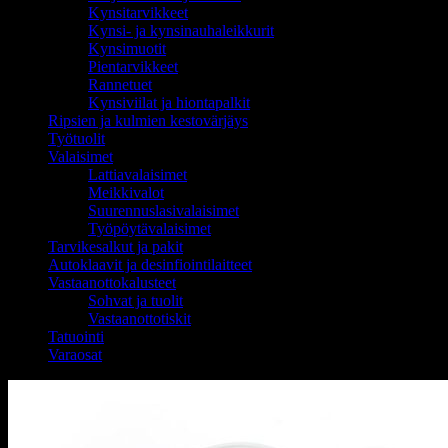
Kynsitarvikkeet
Kynsi- ja kynsinauhaleikkurit
Kynsimuotit
Pientarvikkeet
Rannetuet
Kynsiviilat ja hiontapalkit
Ripsien ja kulmien kestovärjäys
Työtuolit
Valaisimet
Lattiavalaisimet
Meikkivalot
Suurennuslasivalaisimet
Työpöytävalaisimet
Tarvikesalkut ja pakit
Autoklaavit ja desinfiointilaitteet
Vastaanottokalusteet
Sohvat ja tuolit
Vastaanottotiskit
Tatuointi
Varaosat