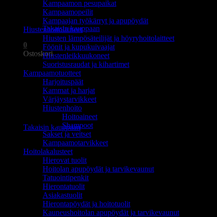
Kampaamon pesupaikat
Ostoskori on tyhjä.
Kampaamopeilit
Kampaajan työkärryt ja apupöydät
Takaisin kauppaan
Hiustenhoitolaitteet
Hiusten lämpösäteilijät ja höyryhoitolaitteet
0
Föönit ja kupukuivaajat
Ostoskori
Hiustenleikkuukoneet
Suoristusraudat ja kihartimet
Kampaamotuotteet
Harjoituspäät
Kammat ja harjat
Värjäystarvikkeet
Hiustenhoito
Ostoskori on tyhjä.
Hoitoaineet
Shampoot
Takaisin kauppaan
Sakset ja veitset
Kampaamotarvikkeet
Hoitolakalusteet
Hierovat tuolit
Hoitolan apupöydät ja tarvikevaunut
Tatuointipenkit
Hierontatuolit
Asiakastuolit
Hierontapöydät ja hoitotuolit
Kauneushoitolan apupöydät ja tarvikevaunut