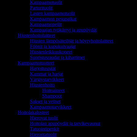
Kampaamotuolit
Parturituolit
Lasten kampaamotuolit
Kampaamon pesupaikat
Kampaamopeilit
Kampaajan työkärryt ja apupöydät
Hiustenhoitolaitteet
Hiusten lämpösäteilijät ja höyryhoitolaitteet
Föönit ja kupukuivaajat
Hiustenleikkuukoneet
Suoristusraudat ja kihartimet
Kampaamotuotteet
Harjoituspäät
Kammat ja harjat
Värjäystarvikkeet
Hiustenhoito
Hoitoaineet
Shampoot
Sakset ja veitset
Kampaamotarvikkeet
Hoitolakalusteet
Hierovat tuolit
Hoitolan apupöydät ja tarvikevaunut
Tatuointipenkit
Hierontatuolit