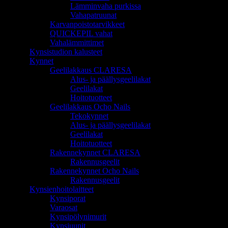
Lämminvaha purkissa
Vahapatruunat
Karvanpoistotarvikkeet
QUICKEPIL vahat
Vahalämmittimet
Kynsistudion kalusteet
Kynnet
Geelilakkaus CLARESA
Alus- ja päällysgeelilakat
Geelilakat
Hoitotuotteet
Geelilakkaus Ocho Nails
Tekokynnet
Alus- ja päällysgeelilakat
Geelilakat
Hoitotuotteet
Rakennekynnet CLARESA
Rakennusgeelit
Rakennekynnet Ocho Nails
Rakennusgeelit
Kynsienhoitolaitteet
Kynsiporat
Varaosat
Kynsipölynimurit
Kynsiuunit