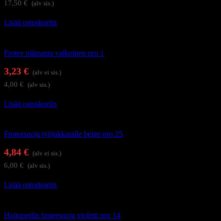
17,50
€
(alv sis.)
Lisää ostoskoriin
Kauneushoitolan tuotteet
Frotee pääpanta valkoinen nro 1
3,23
€
(alv ei sis.)
4,00
€
(alv sis.)
Lisää ostoskoriin
Kauneushoitolan tuotteet
Froteesuoja työjakkaralle beige nro 25
4,84
€
(alv ei sis.)
6,00
€
(alv sis.)
Lisää ostoskoriin
Kauneushoitolan tuotteet
Hoitopedin froteesuoja violetti nro 14