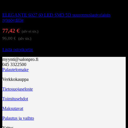
Suurennuslasivalaisimet
ELEGANTE 6027 60 LED SMD 5D suurennuslasivalaisin
työpöydälle
77,42
€
(alv ei sis.)
96,00
€
(alv sis.)
Lisää ostoskoriin
myynti@salonpro.fi
045 3322500
Palautelomake
Verkkokauppa
Tietosuojaseloste
Toimitusehdot
Maksutavat
Palautus ja vaihto
Yritys