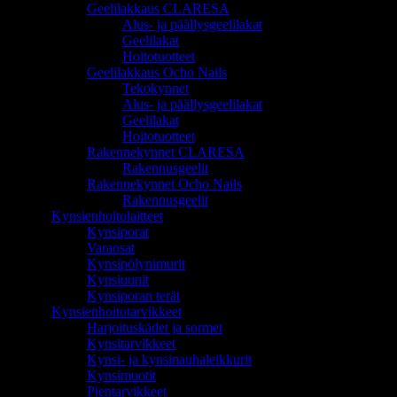
Geelilakkaus CLARESA
Alus- ja päällysgeelilakat
Geelilakat
Hoitotuotteet
Geelilakkaus Ocho Nails
Tekokynnet
Alus- ja päällysgeelilakat
Geelilakat
Hoitotuotteet
Rakennekynnet CLARESA
Rakennusgeelit
Rakennekynnet Ocho Nails
Rakennusgeelit
Kynsienhoitolaitteet
Kynsiporat
Varaosat
Kynsipölynimurit
Kynsiuunit
Kynsiporan terät
Kynsienhoitotarvikkeet
Harjoituskädet ja sormet
Kynsitarvikkeet
Kynsi- ja kynsinauhaleikkurit
Kynsimuotit
Pientarvikkeet