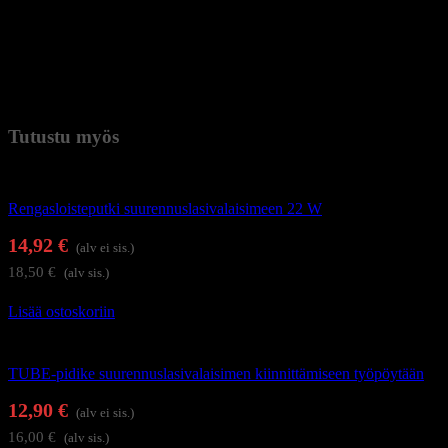
– teho: 22W
– jännite 220-240 V / 50 Hz
Mitat kuvissa.
Paino
6,4 kg (kilogramma)
Tutustu myös
Suurennuslasivalaisimet
Rengasloisteputki suurennuslasivalaisimeen 22 W
14,92
€
(alv ei sis.)
18,50
€
(alv sis.)
Lisää ostoskoriin
Suurennuslasivalaisimet
TUBE-pidike suurennuslasivalaisimen kiinnittämiseen työpöytään
12,90
€
(alv ei sis.)
16,00
€
(alv sis.)