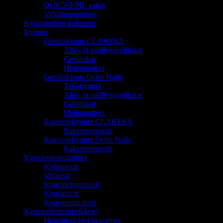
QUICKEPIL vahat
Vahalämmittimet
Kynsistudion kalusteet
Kynnet
Geelilakkaus CLARESA
Alus- ja päällysgeelilakat
Geelilakat
Hoitotuotteet
Geelilakkaus Ocho Nails
Tekokynnet
Alus- ja päällysgeelilakat
Geelilakat
Hoitotuotteet
Rakennekynnet CLARESA
Rakennusgeelit
Rakennekynnet Ocho Nails
Rakennusgeelit
Kynsienhoitolaitteet
Kynsiporat
Varaosat
Kynsipölynimurit
Kynsiuunit
Kynsiporan terät
Kynsienhoitotarvikkeet
Harjoituskädet ja sormet