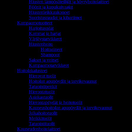
Hiusten lämpösäteilijät ja höyryhoitolaitteet
Föönit ja kupukuivaajat
Hiustenleikkuukoneet
Suoristusraudat ja kihartimet
Kampaamotuotteet
Harjoituspäät
Kammat ja harjat
Värjäystarvikkeet
Hiustenhoito
Hoitoaineet
Shampoot
Sakset ja veitset
Kampaamotarvikkeet
Hoitolakalusteet
Hierovat tuolit
Hoitolan apupöydät ja tarvikevaunut
Tatuointipenkit
Hierontatuolit
Asiakastuolit
Hierontapöydät ja hoitotuolit
Kauneushoitolan apupöydät ja tarvikevaunut
Jalkahoitotuolit
Meikkituolit
Tatuointituolit
Kauneudenhoitolaitteet