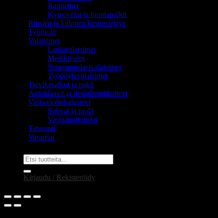
Rannetuet
Kynsiviilat ja hiontapalkit
Ripsien ja kulmien kestovärjäys
Työtuolit
Valaisimet
Lattiavalaisimet
Meikkivalot
Suurennuslasivalaisimet
Työpöytävalaisimet
Tarvikesalkut ja pakit
Autoklaavit ja desinfiointilaitteet
Vastaanottokalusteet
Sohvat ja tuolit
Vastaanottotiskit
Tatuointi
Varaosat
Etsi:
Kirjaudu / Rekisteröidy