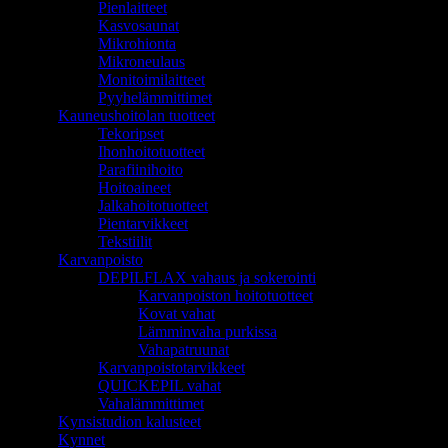
Pienlaitteet
Kasvosaunat
Mikrohionta
Mikroneulaus
Monitoimilaitteet
Pyyhelämmittimet
Kauneushoitolan tuotteet
Tekoripset
Ihonhoitotuotteet
Parafiinihoito
Hoitoaineet
Jalkahoitotuotteet
Pientarvikkeet
Tekstiilit
Karvanpoisto
DEPILFLAX vahaus ja sokerointi
Karvanpoiston hoitotuotteet
Kovat vahat
Lämminvaha purkissa
Vahapatruunat
Karvanpoistotarvikkeet
QUICKEPIL vahat
Vahalämmittimet
Kynsistudion kalusteet
Kynnet