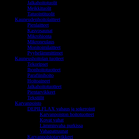
Jalkahoitotuolit
Meikkituolit
Tatuointituolit
Kauneudenhoitolaitteet
Pienlaitteet
Kasvosaunat
Mikrohionta
Mikroneulaus
Monitoimilaitteet
Pyyhelämmittimet
Kauneushoitolan tuotteet
Tekoripset
Ihonhoitotuotteet
Parafiinihoito
Hoitoaineet
Jalkahoitotuotteet
Pientarvikkeet
Tekstiilit
Karvanpoisto
DEPILFLAX vahaus ja sokerointi
Karvanpoiston hoitotuotteet
Kovat vahat
Lämminvaha purkissa
Vahapatruunat
Karvanpoistotarvikkeet