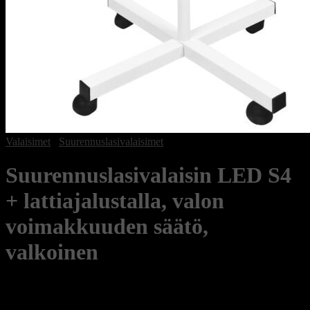
Valaisimet
/
Suurennuslasivalaisimet
Suurennuslasivalaisin LED S4
+ lattiajalustalla, valon
voimakkuuden säätö,
valkoinen