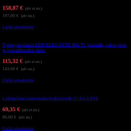
158,87
€
(alv ei sis.)
197,00
€
(alv sis.)
Lisää ostoskoriin
Työpöytävalaisimet
Työpöytävalaisin LED ELEGANTE 801-TL jalustalla, valon värin
ja voimakkuuden säätö
115,32
€
(alv ei sis.)
143,00
€
(alv sis.)
Lisää ostoskoriin
Suurennuslasivalaisimet
Lattiajalusta suurennuslasivalaisimelle ELEGANTE
69,35
€
(alv ei sis.)
86,00
€
(alv sis.)
Lisää ostoskoriin