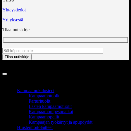
Yhteystiedot
Yrityksestä
Tilaa uutiskirje
Copyright 2026 ©
InCart OÜ
TUOTEALUEET
Kampaamokalusteet
Kampaamotuolit
Parturituolit
Lasten kampaamotuolit
Kampaamon pesupaikat
Kampaamopeilit
Kampaajan työkärryt ja apupöydät
Hiustenhoitolaitteet