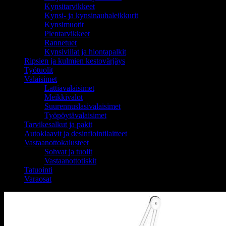
Kynsitarvikkeet
Kynsi- ja kynsinauhaleikkurit
Kynsimuotit
Pientarvikkeet
Rannetuet
Kynsiviilat ja hiontapalkit
Ripsien ja kulmien kestovärjäys
Työtuolit
Valaisimet
Lattiavalaisimet
Meikkivalot
Suurennuslasivalaisimet
Työpöytävalaisimet
Tarvikesalkut ja pakit
Autoklaavit ja desinfiointilaitteet
Vastaanottokalusteet
Sohvat ja tuolit
Vastaanottotiskit
Tatuointi
Varaosat