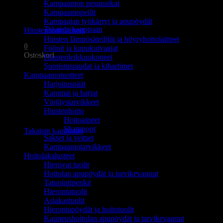
Kampaamon pesupaikat
Ostoskori on tyhjä.
Kampaamopeilit
Kampaajan työkärryt ja apupöydät
Takaisin kauppaan
Hiustenhoitolaitteet
Hiusten lämpösäteilijät ja höyryhoitolaitteet
0
Föönit ja kupukuivaajat
Ostoskori
Hiustenleikkuukoneet
Suoristusraudat ja kihartimet
Kampaamotuotteet
Harjoituspäät
Kammat ja harjat
Värjäystarvikkeet
Hiustenhoito
Ostoskori on tyhjä.
Hoitoaineet
Shampoot
Takaisin kauppaan
Sakset ja veitset
Kampaamotarvikkeet
Hoitolakalusteet
Hierovat tuolit
Hoitolan apupöydät ja tarvikevaunut
Tatuointipenkit
Hierontatuolit
Asiakastuolit
Hierontapöydät ja hoitotuolit
Kauneushoitolan apupöydät ja tarvikevaunut