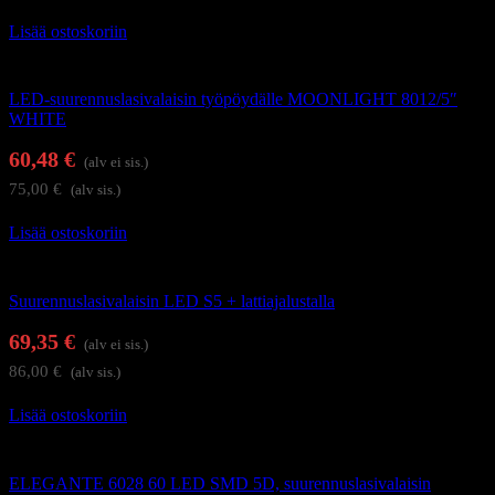
Lisää ostoskoriin
Suurennuslasivalaisimet
LED-suurennuslasivalaisin työpöydälle MOONLIGHT 8012/5″
WHITE
60,48
€
(alv ei sis.)
75,00
€
(alv sis.)
Lisää ostoskoriin
Suurennuslasivalaisimet
Suurennuslasivalaisin LED S5 + lattiajalustalla
69,35
€
(alv ei sis.)
86,00
€
(alv sis.)
Lisää ostoskoriin
Suurennuslasivalaisimet
ELEGANTE 6028 60 LED SMD 5D, suurennuslasivalaisin