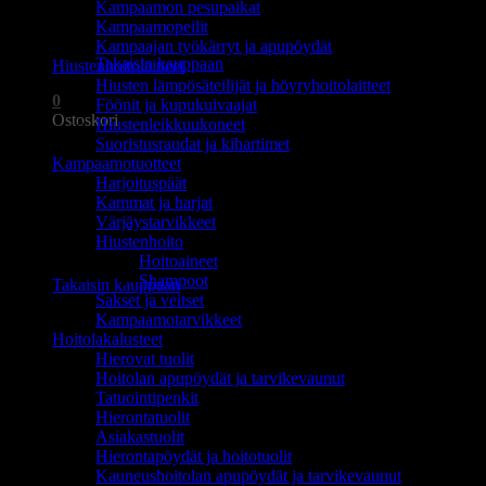
Kampaamon pesupaikat
Ostoskori on tyhjä.
Kampaamopeilit
Kampaajan työkärryt ja apupöydät
Takaisin kauppaan
Hiustenhoitolaitteet
Hiusten lämpösäteilijät ja höyryhoitolaitteet
0
Föönit ja kupukuivaajat
Ostoskori
Hiustenleikkuukoneet
Suoristusraudat ja kihartimet
Kampaamotuotteet
Harjoituspäät
Kammat ja harjat
Värjäystarvikkeet
Hiustenhoito
Ostoskori on tyhjä.
Hoitoaineet
Shampoot
Takaisin kauppaan
Sakset ja veitset
Kampaamotarvikkeet
Hoitolakalusteet
Hierovat tuolit
Hoitolan apupöydät ja tarvikevaunut
Tatuointipenkit
Hierontatuolit
Asiakastuolit
Hierontapöydät ja hoitotuolit
Kauneushoitolan apupöydät ja tarvikevaunut