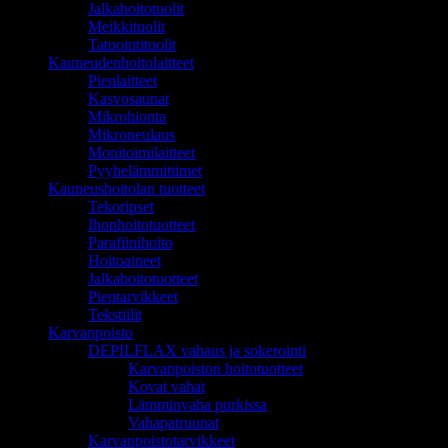
Jalkahoitotuolit
Meikkituolit
Tatuointituolit
Kauneudenhoitolaitteet
Pienlaitteet
Kasvosaunat
Mikrohionta
Mikroneulaus
Monitoimilaitteet
Pyyhelämmittimet
Kauneushoitolan tuotteet
Tekoripset
Ihonhoitotuotteet
Parafiinihoito
Hoitoaineet
Jalkahoitotuotteet
Pientarvikkeet
Tekstiilit
Karvanpoisto
DEPILFLAX vahaus ja sokerointi
Karvanpoiston hoitotuotteet
Kovat vahat
Lämminvaha purkissa
Vahapatruunat
Karvanpoistotarvikkeet