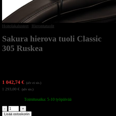
Hoitolakalusteet
/
Hierontatuolit
Sakura hierova tuoli Classic
305 Ruskea
1 042,74
€
(alv ei sis.)
1 293,00
€
(alv sis.)
Varastossa
|
Toimitusaika: 5-10 työpäivää
Sakura
hierova
Lisää ostoskoriin