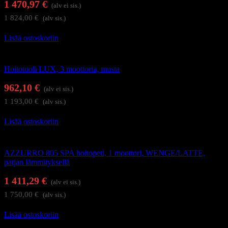
1 470,97
€
(alv ei sis.)
1 824,00
€
(alv sis.)
Lisää ostoskoriin
Hierontapöydät ja hoitotuolit
Hoitotuoli LUX, 3 moottoria, musta
962,10
€
(alv ei sis.)
1 193,00
€
(alv sis.)
Lisää ostoskoriin
Hierontapöydät ja hoitotuolit
AZZURRO 805 SPA hoitopeti, 1 moottori, WENGE/LATTE,
patjan lämmityksellä
1 411,29
€
(alv ei sis.)
1 750,00
€
(alv sis.)
Lisää ostoskoriin