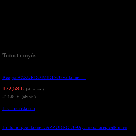
Verhoilumateriaali: tekonahka
Istuimen täyttö: vaahtomuovi
Suositeltu hierontaaika: 15 minuuttia
Työajan säätö: 5, 10, 15, 20, 25 ja 30 minuuttia
Teho: 80W
Jännite: 220-240V
Paino
65 kg (kilogramma)
Tutustu myös
Hoitolakalusteet
Kaappi AZZURRO MIDI 970 valkoinen +
172,58
€
(alv ei sis.)
214,00
€
(alv sis.)
Lisää ostoskoriin
Hierontapöydät ja hoitotuolit
Hoitotuoli, sähköinen. AZZURRO 709A, 3 moottoria, valkoinen