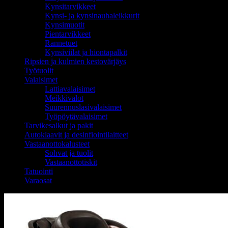
Kynsitarvikkeet
Kynsi- ja kynsinauhaleikkurit
Kynsimuotit
Pientarvikkeet
Rannetuet
Kynsiviilat ja hiontapalkit
Ripsien ja kulmien kestovärjäys
Työtuolit
Valaisimet
Lattiavalaisimet
Meikkivalot
Suurennuslasivalaisimet
Työpöytävalaisimet
Tarvikesalkut ja pakit
Autoklaavit ja desinfiointilaitteet
Vastaanottokalusteet
Sohvat ja tuolit
Vastaanottotiskit
Tatuointi
Varaosat