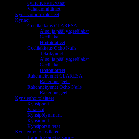
QUICKEPIL vahat
Vahalämmittimet
Kynsistudion kalusteet
Kynnet
Geelilakkaus CLARESA
Alus- ja päällysgeelilakat
Geelilakat
Hoitotuotteet
Geelilakkaus Ocho Nails
Tekokynnet
Alus- ja päällysgeelilakat
Geelilakat
Hoitotuotteet
Rakennekynnet CLARESA
Rakennusgeelit
Rakennekynnet Ocho Nails
Rakennusgeelit
Kynsienhoitolaitteet
Kynsiporat
Varaosat
Kynsipölynimurit
Kynsiuunit
Kynsiporan terät
Kynsienhoitotarvikkeet
Harjoituskädet ja sormet