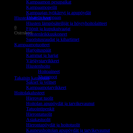
Kampaamon pesupaikat
Ostoskori on tyhjä.
Kampaamopeilit
Kampaajan työkärryt ja apupöydät
Takaisin kauppaan
Hiustenhoitolaitteet
Hiusten lämpösäteilijät ja höyryhoitolaitteet
0
Föönit ja kupukuivaajat
Ostoskori
Hiustenleikkuukoneet
Suoristusraudat ja kihartimet
Kampaamotuotteet
Harjoituspäät
Kammat ja harjat
Värjäystarvikkeet
Hiustenhoito
Ostoskori on tyhjä.
Hoitoaineet
Shampoot
Takaisin kauppaan
Sakset ja veitset
Kampaamotarvikkeet
Hoitolakalusteet
Hierovat tuolit
Hoitolan apupöydät ja tarvikevaunut
Tatuointipenkit
Hierontatuolit
Asiakastuolit
Hierontapöydät ja hoitotuolit
Kauneushoitolan apupöydät ja tarvikevaunut