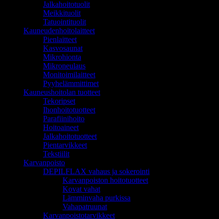
Jalkahoitotuolit
Meikkituolit
Tatuointituolit
Kauneudenhoitolaitteet
Pienlaitteet
Kasvosaunat
Mikrohionta
Mikroneulaus
Monitoimilaitteet
Pyyhelämmittimet
Kauneushoitolan tuotteet
Tekoripset
Ihonhoitotuotteet
Parafiinihoito
Hoitoaineet
Jalkahoitotuotteet
Pientarvikkeet
Tekstiilit
Karvanpoisto
DEPILFLAX vahaus ja sokerointi
Karvanpoiston hoitotuotteet
Kovat vahat
Lämminvaha purkissa
Vahapatruunat
Karvanpoistotarvikkeet