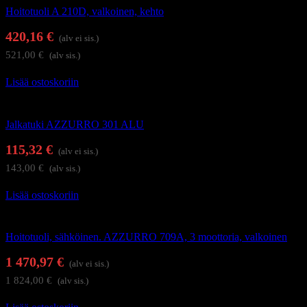
Hoitotuoli A 210D, valkoinen, kehto
420,16
€
(alv ei sis.)
521,00
€
(alv sis.)
Lisää ostoskoriin
Hoitolakalusteet
Jalkatuki AZZURRO 301 ALU
115,32
€
(alv ei sis.)
143,00
€
(alv sis.)
Lisää ostoskoriin
Hierontapöydät ja hoitotuolit
Hoitotuoli, sähköinen. AZZURRO 709A, 3 moottoria, valkoinen
1 470,97
€
(alv ei sis.)
1 824,00
€
(alv sis.)