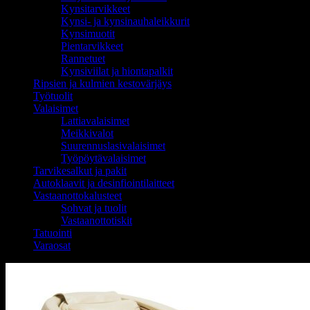
Kynsitarvikkeet
Kynsi- ja kynsinauhaleikkurit
Kynsimuotit
Pientarvikkeet
Rannetuet
Kynsiviilat ja hiontapalkit
Ripsien ja kulmien kestovärjäys
Työtuolit
Valaisimet
Lattiavalaisimet
Meikkivalot
Suurennuslasivalaisimet
Työpöytävalaisimet
Tarvikesalkut ja pakit
Autoklaavit ja desinfiointilaitteet
Vastaanottokalusteet
Sohvat ja tuolit
Vastaanottotiskit
Tatuointi
Varaosat