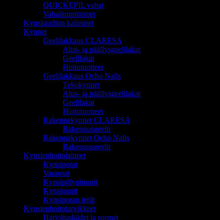
QUICKEPIL vahat
Vahalämmittimet
Kynsistudion kalusteet
Kynnet
Geelilakkaus CLARESA
Alus- ja päällysgeelilakat
Geelilakat
Hoitotuotteet
Geelilakkaus Ocho Nails
Tekokynnet
Alus- ja päällysgeelilakat
Geelilakat
Hoitotuotteet
Rakennekynnet CLARESA
Rakennusgeelit
Rakennekynnet Ocho Nails
Rakennusgeelit
Kynsienhoitolaitteet
Kynsiporat
Varaosat
Kynsipölynimurit
Kynsiuunit
Kynsiporan terät
Kynsienhoitotarvikkeet
Harjoituskädet ja sormet