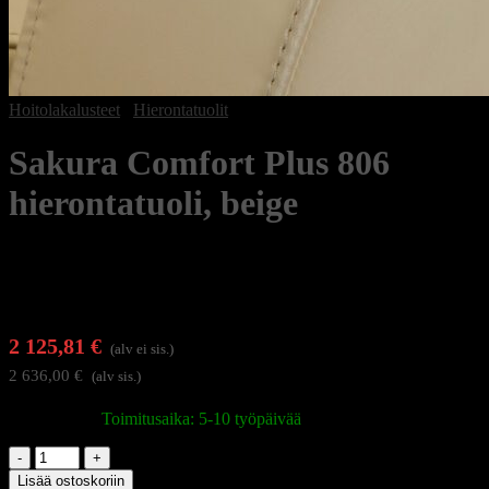
Hoitolakalusteet
/
Hierontatuolit
Sakura Comfort Plus 806
hierontatuoli, beige
2 125,81
€
(alv ei sis.)
2 636,00
€
(alv sis.)
Varastossa
|
Toimitusaika: 5-10 työpäivää
Sakura
Comfort
Lisää ostoskoriin