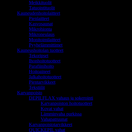
Meikkituolit
Tatuointituolit
Kauneudenhoitolaitteet
Pienlaitteet
Kasvosaunat
Mikrohionta
Mikroneulaus
Monitoimilaitteet
Pyyhelämmittimet
Kauneushoitolan tuotteet
Tekoripset
Ihonhoitotuotteet
Parafiinihoito
Hoitoaineet
Jalkahoitotuotteet
Pientarvikkeet
Tekstiilit
Karvanpoisto
DEPILFLAX vahaus ja sokerointi
Karvanpoiston hoitotuotteet
Kovat vahat
Lämminvaha purkissa
Vahapatruunat
Karvanpoistotarvikkeet
QUICKEPIL vahat