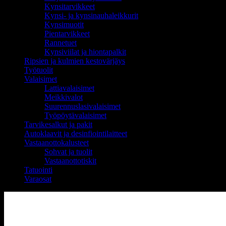
Kynsitarvikkeet
Kynsi- ja kynsinauhaleikkurit
Kynsimuotit
Pientarvikkeet
Rannetuet
Kynsiviilat ja hiontapalkit
Ripsien ja kulmien kestovärjäys
Työtuolit
Valaisimet
Lattiavalaisimet
Meikkivalot
Suurennuslasivalaisimet
Työpöytävalaisimet
Tarvikesalkut ja pakit
Autoklaavit ja desinfiointilaitteet
Vastaanottokalusteet
Sohvat ja tuolit
Vastaanottotiskit
Tatuointi
Varaosat