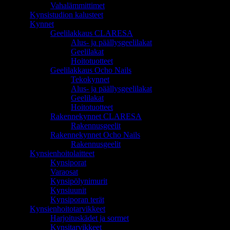
Vahalämmittimet
Kynsistudion kalusteet
Kynnet
Geelilakkaus CLARESA
Alus- ja päällysgeelilakat
Geelilakat
Hoitotuotteet
Geelilakkaus Ocho Nails
Tekokynnet
Alus- ja päällysgeelilakat
Geelilakat
Hoitotuotteet
Rakennekynnet CLARESA
Rakennusgeelit
Rakennekynnet Ocho Nails
Rakennusgeelit
Kynsienhoitolaitteet
Kynsiporat
Varaosat
Kynsipölynimurit
Kynsiuunit
Kynsiporan terät
Kynsienhoitotarvikkeet
Harjoituskädet ja sormet
Kynsitarvikkeet