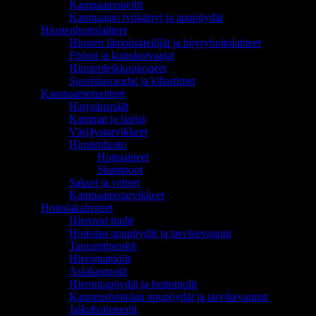
Kampaamopeilit
Kampaajan työkärryt ja apupöydät
Hiustenhoitolaitteet
Hiusten lämpösäteilijät ja höyryhoitolaitteet
Föönit ja kupukuivaajat
Hiustenleikkuukoneet
Suoristusraudat ja kihartimet
Kampaamotuotteet
Harjoituspäät
Kammat ja harjat
Värjäystarvikkeet
Hiustenhoito
Hoitoaineet
Shampoot
Sakset ja veitset
Kampaamotarvikkeet
Hoitolakalusteet
Hierovat tuolit
Hoitolan apupöydät ja tarvikevaunut
Tatuointipenkit
Hierontatuolit
Asiakastuolit
Hierontapöydät ja hoitotuolit
Kauneushoitolan apupöydät ja tarvikevaunut
Jalkahoitotuolit