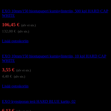
Kynsienhoitolaitteet
EXO 10mm/150 hiontapaperi kumisylinteriin, 500 kpl HARD CAP
WHITE
106,45
€
(alv ei sis.)
132,00
€
(alv sis.)
Lisää ostoskoriin
Kynsienhoitolaitteet
EXO 10mm/150 hiontapaperi kumisylinteriin, 10 kpl HARD CAP
WHITE
3,55
€
(alv ei sis.)
4,40
€
(alv sis.)
Lisää ostoskoriin
Kynsienhoitolaitteet
EXO kynsiporan terä HARD BLUE kartio, 02
6,13
€