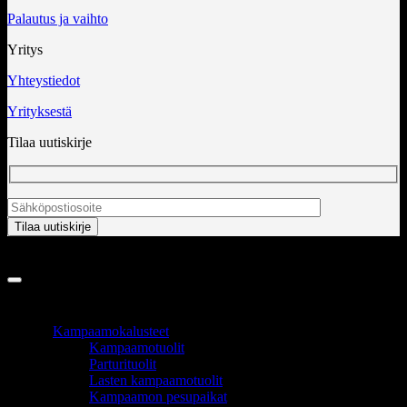
Palautus ja vaihto
Yritys
Yhteystiedot
Yrityksestä
Tilaa uutiskirje
Copyright 2026 ©
InCart OÜ
TUOTEALUEET
Kampaamokalusteet
Kampaamotuolit
Parturituolit
Lasten kampaamotuolit
Kampaamon pesupaikat