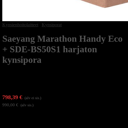
Kynsienhoitolaitteet
/
Kynsiporat
Saeyang Marathon Handy Eco
+ SDE-BS50S1 harjaton
kynsipora
798,39
€
(alv ei sis.)
990,00
€
(alv sis.)
Kynsipora on suunniteltu manikyyri- ja pedikyyrihoitoihin sekä
protetiikkatyöhön.