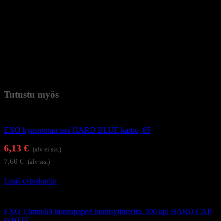
Pakkaus sisältää:
– Käsiosa (SDE-BS50S1)
– Ohjausyksikkö
– Jalkasäädin
– Käsiosan tuki ja pidike
– Ohjekirja ja takuu
Paino
3,75 kg (kilogramma)
Tutustu myös
Kynsienhoitolaitteet
EXO kynsiporan terä HARD BLUE kartio, 05
6,13
€
(alv ei sis.)
7,60
€
(alv sis.)
Lisää ostoskoriin
Kynsienhoitolaitteet
EXO 13mm/60 hiontapaperi kumisylinteriin, 100 kpl HARD CAP
WHITE