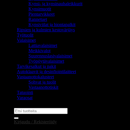
Kynsi- ja kynsinauhaleikkurit
Kynsimuotit
Pientarvikkeet
Rannetuet
Kynsiviilat ja hiontapalkit
Ripsien ja kulmien kestovärjäys
Työtuolit
Valaisimet
Lattiavalaisimet
Meikkivalot
Suurennuslasivalaisimet
Työpöytävalaisimet
Tarvikesalkut ja pakit
Autoklaavit ja desinfiointilaitteet
Vastaanottokalusteet
Sohvat ja tuolit
Vastaanottotiskit
Tatuointi
Varaosat
Etsi:
Kirjaudu / Rekisteröidy