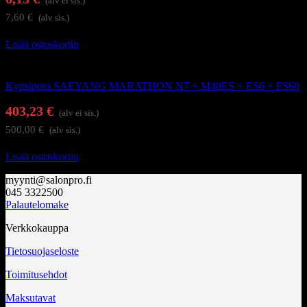
(alv ei sis.)
7,60
€
(alv sis.)
Lisää ostoskoriin
Kynsienhoitolaitteet
Kynsipora SAEYANG MARATHON N7 + M40ES + ES6 + FS60
403,23
€
(alv ei sis.)
500,00
€
(alv sis.)
Lisää ostoskoriin
myynti@salonpro.fi
045 3322500
Palautelomake
Verkkokauppa
Tietosuojaseloste
Toimitusehdot
Maksutavat