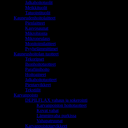
Jalkahoitotuolit
Meikkituolit
Tatuointituolit
Kauneudenhoitolaitteet
Pienlaitteet
Kasvosaunat
Mikrohionta
Mikroneulaus
Monitoimilaitteet
Pyyhelämmittimet
Kauneushoitolan tuotteet
Tekoripset
Ihonhoitotuotteet
Parafiinihoito
Hoitoaineet
Jalkahoitotuotteet
Pientarvikkeet
Tekstiilit
Karvanpoisto
DEPILFLAX vahaus ja sokerointi
Karvanpoiston hoitotuotteet
Kovat vahat
Lämminvaha purkissa
Vahapatruunat
Karvanpoistotarvikkeet