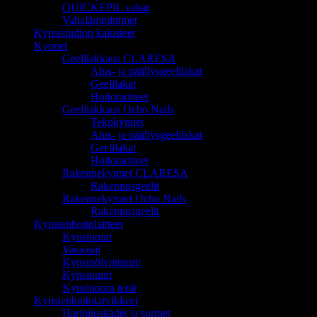
QUICKEPIL vahat
Vahalämmittimet
Kynsistudion kalusteet
Kynnet
Geelilakkaus CLARESA
Alus- ja päällysgeelilakat
Geelilakat
Hoitotuotteet
Geelilakkaus Ocho Nails
Tekokynnet
Alus- ja päällysgeelilakat
Geelilakat
Hoitotuotteet
Rakennekynnet CLARESA
Rakennusgeelit
Rakennekynnet Ocho Nails
Rakennusgeelit
Kynsienhoitolaitteet
Kynsiporat
Varaosat
Kynsipölynimurit
Kynsiuunit
Kynsiporan terät
Kynsienhoitotarvikkeet
Harjoituskädet ja sormet