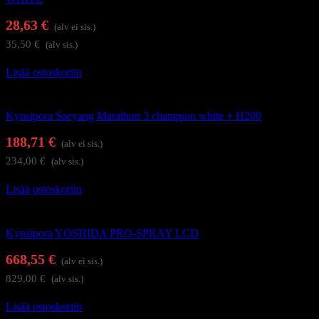
28,63
€
(alv ei sis.)
35,50
€
(alv sis.)
Lisää ostoskoriin
Kynsienhoitolaitteet
Kynsipora Saeyang Marathon 3 champion white + H200
188,71
€
(alv ei sis.)
234,00
€
(alv sis.)
Lisää ostoskoriin
Kynsienhoitolaitteet
Kynsipora YOSHIDA PRO-SPRAY LCD
668,55
€
(alv ei sis.)
829,00
€
(alv sis.)
Lisää ostoskoriin