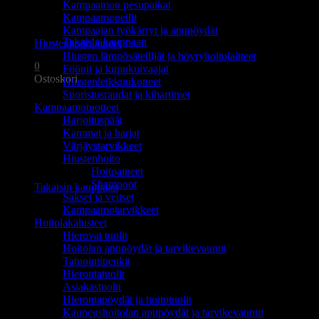
Kampaamon pesupaikat
Ostoskori on tyhjä.
Kampaamopeilit
Kampaajan työkärryt ja apupöydät
Takaisin kauppaan
Hiustenhoitolaitteet
Hiusten lämpösäteilijät ja höyryhoitolaitteet
0
Föönit ja kupukuivaajat
Ostoskori
Hiustenleikkuukoneet
Suoristusraudat ja kihartimet
Kampaamotuotteet
Harjoituspäät
Kammat ja harjat
Värjäystarvikkeet
Hiustenhoito
Ostoskori on tyhjä.
Hoitoaineet
Shampoot
Takaisin kauppaan
Sakset ja veitset
Kampaamotarvikkeet
Hoitolakalusteet
Hierovat tuolit
Hoitolan apupöydät ja tarvikevaunut
Tatuointipenkit
Hierontatuolit
Asiakastuolit
Hierontapöydät ja hoitotuolit
Kauneushoitolan apupöydät ja tarvikevaunut