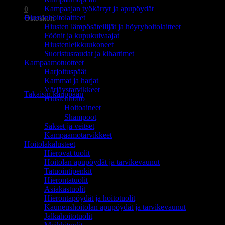
Kampaajan työkärryt ja apupöydät
0
Hiustenhoitolaitteet
Ostoskori
Hiusten lämpösäteilijät ja höyryhoitolaitteet
Föönit ja kupukuivaajat
Hiustenleikkuukoneet
Suoristusraudat ja kihartimet
Kampaamotuotteet
Harjoituspäät
Ostoskori on tyhjä.
Kammat ja harjat
Värjäystarvikkeet
Takaisin kauppaan
Hiustenhoito
Hoitoaineet
Shampoot
Sakset ja veitset
Kampaamotarvikkeet
Hoitolakalusteet
Hierovat tuolit
Hoitolan apupöydät ja tarvikevaunut
Tatuointipenkit
Hierontatuolit
Asiakastuolit
Hierontapöydät ja hoitotuolit
Kauneushoitolan apupöydät ja tarvikevaunut
Jalkahoitotuolit