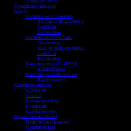
Vahalämmittimet
Kynsistudion kalusteet
Kynnet
Geelilakkaus CLARESA
Alus- ja päällysgeelilakat
Geelilakat
Hoitotuotteet
Geelilakkaus Ocho Nails
Tekokynnet
Alus- ja päällysgeelilakat
Geelilakat
Hoitotuotteet
Rakennekynnet CLARESA
Rakennusgeelit
Rakennekynnet Ocho Nails
Rakennusgeelit
Kynsienhoitolaitteet
Kynsiporat
Varaosat
Kynsipölynimurit
Kynsiuunit
Kynsiporan terät
Kynsienhoitotarvikkeet
Harjoituskädet ja sormet
Kynsitarvikkeet