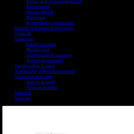
Kynsi- ja kynsinauhaleikkurit
Kynsimuotit
Pientarvikkeet
Rannetuet
Kynsiviilat ja hiontapalkit
Ripsien ja kulmien kestovärjäys
Työtuolit
Valaisimet
Lattiavalaisimet
Meikkivalot
Suurennuslasivalaisimet
Työpöytävalaisimet
Tarvikesalkut ja pakit
Autoklaavit ja desinfiointilaitteet
Vastaanottokalusteet
Sohvat ja tuolit
Vastaanottotiskit
Tatuointi
Varaosat