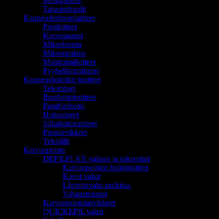
Meikkituolit
Tatuointituolit
Kauneudenhoitolaitteet
Pienlaitteet
Kasvosaunat
Mikrohionta
Mikroneulaus
Monitoimilaitteet
Pyyhelämmittimet
Kauneushoitolan tuotteet
Tekoripset
Ihonhoitotuotteet
Parafiinihoito
Hoitoaineet
Jalkahoitotuotteet
Pientarvikkeet
Tekstiilit
Karvanpoisto
DEPILFLAX vahaus ja sokerointi
Karvanpoiston hoitotuotteet
Kovat vahat
Lämminvaha purkissa
Vahapatruunat
Karvanpoistotarvikkeet
QUICKEPIL vahat