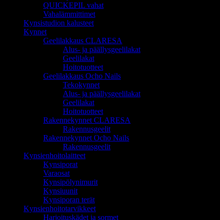
QUICKEPIL vahat
Vahalämmittimet
Kynsistudion kalusteet
Kynnet
Geelilakkaus CLARESA
Alus- ja päällysgeelilakat
Geelilakat
Hoitotuotteet
Geelilakkaus Ocho Nails
Tekokynnet
Alus- ja päällysgeelilakat
Geelilakat
Hoitotuotteet
Rakennekynnet CLARESA
Rakennusgeelit
Rakennekynnet Ocho Nails
Rakennusgeelit
Kynsienhoitolaitteet
Kynsiporat
Varaosat
Kynsipölynimurit
Kynsiuunit
Kynsiporan terät
Kynsienhoitotarvikkeet
Harjoituskädet ja sormet