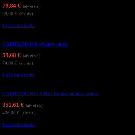
79,84
€
(alv ei sis.)
99,00
€
(alv sis.)
Lisää ostoskoriin
Kampaajan työkärryt ja apupöydät
GABBIANO 006 työkärry, musta
59,68
€
(alv ei sis.)
74,00
€
(alv sis.)
Lisää ostoskoriin
Kampaamokalusteet
GABBIANO HELSINKI kampaamotuoli, ruskea
351,61
€
(alv ei sis.)
436,00
€
(alv sis.)
Lisää ostoskoriin
Kampaamokalusteet