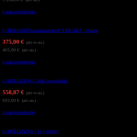
Lisää ostoskoriin
Kampaamokalusteet
GABBIANO kampaamotuoli ANKARA, ruskea
375,00
€
(alv ei sis.)
465,00
€
(alv sis.)
Lisää ostoskoriin
Kampaamokalusteet
GABBIANO Q-2460 pesupaikka
558,87
€
(alv ei sis.)
693,00
€
(alv sis.)
Lisää ostoskoriin
Kampaajan työkärryt ja apupöydät
GABBIANO 8-139 työkärry