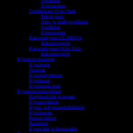
Geelilakat
Hoitotuotteet
Geelilakkaus Ocho Nails
Tekokynnet
Alus- ja päällysgeelilakat
Geelilakat
Hoitotuotteet
Rakennekynnet CLARESA
Rakennusgeelit
Rakennekynnet Ocho Nails
Rakennusgeelit
Kynsienhoitolaitteet
Kynsiporat
Varaosat
Kynsipölynimurit
Kynsiuunit
Kynsiporan terät
Kynsienhoitotarvikkeet
Harjoituskädet ja sormet
Kynsitarvikkeet
Kynsi- ja kynsinauhaleikkurit
Kynsimuotit
Pientarvikkeet
Rannetuet
Kynsiviilat ja hiontapalkit