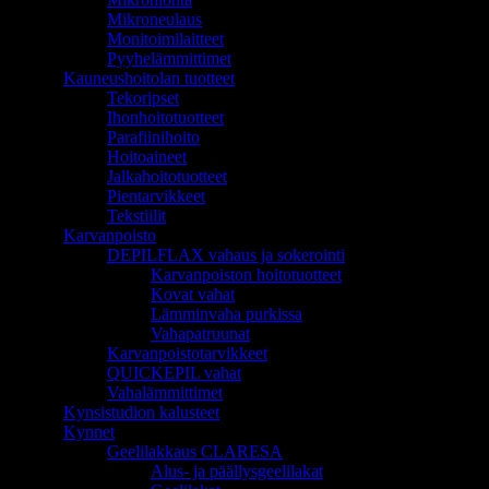
Mikroneulaus
Monitoimilaitteet
Pyyhelämmittimet
Kauneushoitolan tuotteet
Tekoripset
Ihonhoitotuotteet
Parafiinihoito
Hoitoaineet
Jalkahoitotuotteet
Pientarvikkeet
Tekstiilit
Karvanpoisto
DEPILFLAX vahaus ja sokerointi
Karvanpoiston hoitotuotteet
Kovat vahat
Lämminvaha purkissa
Vahapatruunat
Karvanpoistotarvikkeet
QUICKEPIL vahat
Vahalämmittimet
Kynsistudion kalusteet
Kynnet
Geelilakkaus CLARESA
Alus- ja päällysgeelilakat