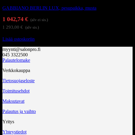
GABBIANO BERLIN LUX, pesupaikka, musta
1 042,74
€
(alv ei sis.)
1 293,00
€
(alv sis.)
Lisää ostoskoriin
myynti@salonpro.fi
045 3322500
Palautelomake
Verkkokauppa
Tietosuojaseloste
Toimitusehdot
Maksutavat
Palautus ja vaihto
Yritys
Yhteystiedot