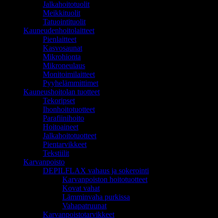
Jalkahoitotuolit
Meikkituolit
Tatuointituolit
Kauneudenhoitolaitteet
Pienlaitteet
Kasvosaunat
Mikrohionta
Mikroneulaus
Monitoimilaitteet
Pyyhelämmittimet
Kauneushoitolan tuotteet
Tekoripset
Ihonhoitotuotteet
Parafiinihoito
Hoitoaineet
Jalkahoitotuotteet
Pientarvikkeet
Tekstiilit
Karvanpoisto
DEPILFLAX vahaus ja sokerointi
Karvanpoiston hoitotuotteet
Kovat vahat
Lämminvaha purkissa
Vahapatruunat
Karvanpoistotarvikkeet