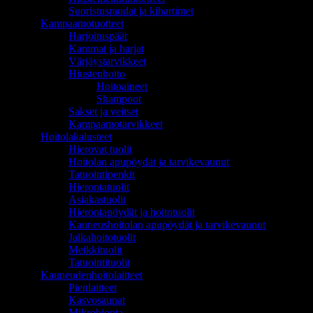
Suoristusraudat ja kihartimet
Kampaamotuotteet
Harjoituspäät
Kammat ja harjat
Värjäystarvikkeet
Hiustenhoito
Hoitoaineet
Shampoot
Sakset ja veitset
Kampaamotarvikkeet
Hoitolakalusteet
Hierovat tuolit
Hoitolan apupöydät ja tarvikevaunut
Tatuointipenkit
Hierontatuolit
Asiakastuolit
Hierontapöydät ja hoitotuolit
Kauneushoitolan apupöydät ja tarvikevaunut
Jalkahoitotuolit
Meikkituolit
Tatuointituolit
Kauneudenhoitolaitteet
Pienlaitteet
Kasvosaunat
Mikrohionta