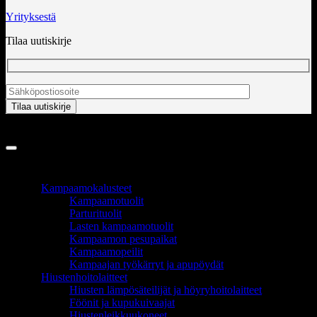
Yrityksestä
Tilaa uutiskirje
Copyright 2026 ©
InCart OÜ
TUOTEALUEET
Kampaamokalusteet
Kampaamotuolit
Parturituolit
Lasten kampaamotuolit
Kampaamon pesupaikat
Kampaamopeilit
Kampaajan työkärryt ja apupöydät
Hiustenhoitolaitteet
Hiusten lämpösäteilijät ja höyryhoitolaitteet
Föönit ja kupukuivaajat
Hiustenleikkuukoneet