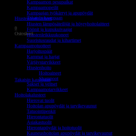
Kampaamon pesupaikat
Ostoskori on tyhjä.
Kampaamopeilit
Kampaajan työkärryt ja apupöydät
Takaisin kauppaan
Hiustenhoitolaitteet
Hiusten lämpösäteilijät ja höyryhoitolaitteet
0
Föönit ja kupukuivaajat
Ostoskori
Hiustenleikkuukoneet
Suoristusraudat ja kihartimet
Kampaamotuotteet
Harjoituspäät
Kammat ja harjat
Värjäystarvikkeet
Hiustenhoito
Ostoskori on tyhjä.
Hoitoaineet
Shampoot
Takaisin kauppaan
Sakset ja veitset
Kampaamotarvikkeet
Hoitolakalusteet
Hierovat tuolit
Hoitolan apupöydät ja tarvikevaunut
Tatuointipenkit
Hierontatuolit
Asiakastuolit
Hierontapöydät ja hoitotuolit
Kauneushoitolan apupöydät ja tarvikevaunut