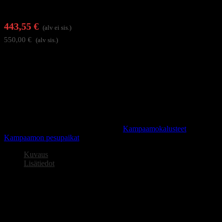
443,55
€
(alv ei sis.)
550,00
€
(alv sis.)
Hair System Komodopesupaikka yhdistää minimalistisen muotoilun
ja käytännölliset ratkaisut, jotka parantavat työskentelymukavuutta.
Integroitu rakenne takaa vakauden ja huolitellun ulkonäön, ja sen
selkeä, geometrinen muoto sopii erinomaisesti nykyaikaisten
kampaamoiden ja parturiliikkeiden sisustukseen.
Varasto loppu
Tuotetunnus (SKU):
155303
Osastot:
Kampaamokalusteet
,
Kampaamon pesupaikat
Kuvaus
Lisätiedot
Pesupaikka Hair System Komodo, musta
Moderni kampaamopesupaikka toiminnallisella muotoilulla.
Hair System Komodopesupaikka yhdistää minimalistisen muotoilun
ja käytännölliset ratkaisut, jotka parantavat työskentelymukavuutta.