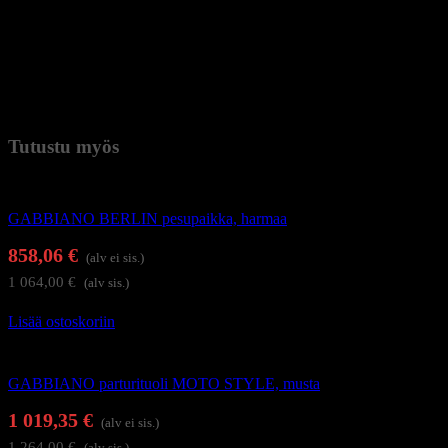
– Altaan väri: Musta
– Rungon väri: Musta
– Hanan ja suihkun väri: Musta
– Verhoilumateriaali: Keinonahka
Paino
54 kg (kilogramma)
Tutustu myös
Kampaamokalusteet
GABBIANO BERLIN pesupaikka, harmaa
858,06
€
(alv ei sis.)
1 064,00
€
(alv sis.)
Lisää ostoskoriin
Kampaamokalusteet
GABBIANO parturituoli MOTO STYLE, musta
1 019,35
€
(alv ei sis.)
1 264,00
€
(alv sis.)