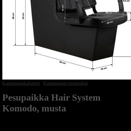
Kampaamokalusteet
/
Kampaamon pesupaikat
Pesupaikka Hair System
Komodo, musta