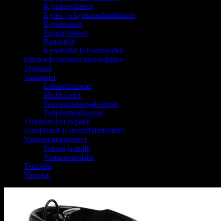
Kynsitarvikkeet
Kynsi- ja kynsinauhaleikkurit
Kynsimuotit
Pientarvikkeet
Rannetuet
Kynsiviilat ja hiontapalkit
Ripsien ja kulmien kestovärjäys
Työtuolit
Valaisimet
Lattiavalaisimet
Meikkivalot
Suurennuslasivalaisimet
Työpöytävalaisimet
Tarvikesalkut ja pakit
Autoklaavit ja desinfiointilaitteet
Vastaanottokalusteet
Sohvat ja tuolit
Vastaanottotiskit
Tatuointi
Varaosat