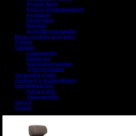
Kynsitarvikkeet
Kynsi- ja kynsinauhaleikkurit
Kynsimuotit
Pientarvikkeet
Rannetuet
Kynsiviilat ja hiontapalkit
Ripsien ja kulmien kestovärjäys
Työtuolit
Valaisimet
Lattiavalaisimet
Meikkivalot
Suurennuslasivalaisimet
Työpöytävalaisimet
Tarvikesalkut ja pakit
Autoklaavit ja desinfiointilaitteet
Vastaanottokalusteet
Sohvat ja tuolit
Vastaanottotiskit
Tatuointi
Varaosat