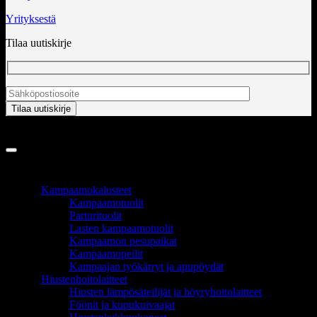
Yrityksestä
Tilaa uutiskirje
Copyright 2026 ©
InCart OÜ
TUOTEALUEET
Kampaamokalusteet
Kampaamotuolit
Parturituolit
Lasten kampaamotuolit
Kampaamon pesupaikat
Kampaamopeilit
Kampaajan työkärryt ja apupöydät
Hiustenhoitolaitteet
Hiusten lämpösäteilijät ja höyryhoitolaitteet
Föönit ja kupukuivaajat