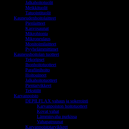
Jalkahoitotuolit
Meikkituolit
Tatuointituolit
Kauneudenhoitolaitteet
Pienlaitteet
Kasvosaunat
Mikrohionta
Mikroneulaus
Monitoimilaitteet
Pyyhelämmittimet
Kauneushoitolan tuotteet
Tekoripset
Ihonhoitotuotteet
Parafiinihoito
Hoitoaineet
Jalkahoitotuotteet
Pientarvikkeet
Tekstiilit
Karvanpoisto
DEPILFLAX vahaus ja sokerointi
Karvanpoiston hoitotuotteet
Kovat vahat
Lämminvaha purkissa
Vahapatruunat
Karvanpoistotarvikkeet