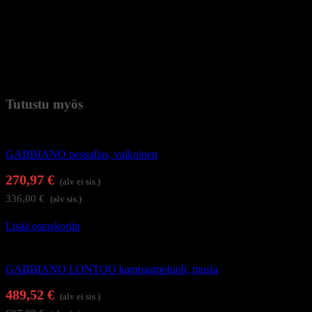
Nostin: jalkapumppu
Pohja: pyöreä laippajalka
Verhoilumateriaali: keinonahka
Verhoilun väri: ruskea
Paino
70 kg (kilogramma)
Tutustu myös
Kampaamokalusteet
GABBIANO pesuallas, valkoinen
270,97
€
(alv ei sis.)
336,00
€
(alv sis.)
Lisää ostoskoriin
Kampaamokalusteet
GABBIANO LONTOO kampaamotuoli, musta
489,52
€
(alv ei sis.)