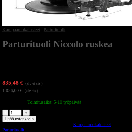
Kampaamokalusteet
/
Parturituolit
Parturituoli Niccolo ruskea
835,48
€
(alv ei sis.)
1 036,00
€
(alv sis.)
Varastossa
|
Toimitusaika: 5-10 työpäivää
Parturituoli
Niccolo
Lisää ostoskoriin
ruskea
Tuotetunnus (SKU):
148994
Osastot:
Kampaamokalusteet
,
määrä
Parturituolit