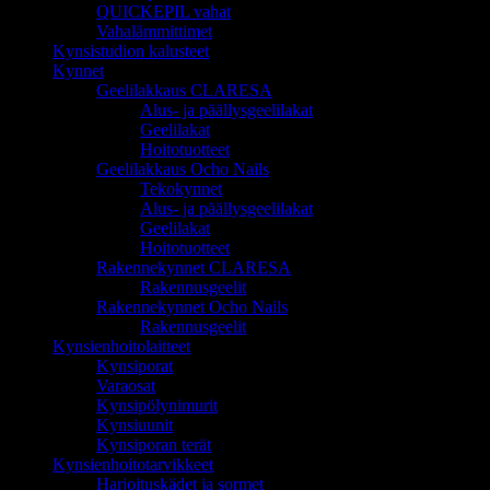
QUICKEPIL vahat
Vahalämmittimet
Kynsistudion kalusteet
Kynnet
Geelilakkaus CLARESA
Alus- ja päällysgeelilakat
Geelilakat
Hoitotuotteet
Geelilakkaus Ocho Nails
Tekokynnet
Alus- ja päällysgeelilakat
Geelilakat
Hoitotuotteet
Rakennekynnet CLARESA
Rakennusgeelit
Rakennekynnet Ocho Nails
Rakennusgeelit
Kynsienhoitolaitteet
Kynsiporat
Varaosat
Kynsipölynimurit
Kynsiuunit
Kynsiporan terät
Kynsienhoitotarvikkeet
Harjoituskädet ja sormet