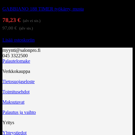
GABBIANO 188 TIMER työkärry, musta
78,23
€
(alv ei sis.)
97,00
€
(alv sis.)
Lisää ostoskoriin
myynti@salonpro.fi
045 3322500
Palautelomake
Verkkokauppa
Tietosuojaseloste
Toimitusehdot
Maksutavat
Palautus ja vaihto
Yritys
Yhteystiedot