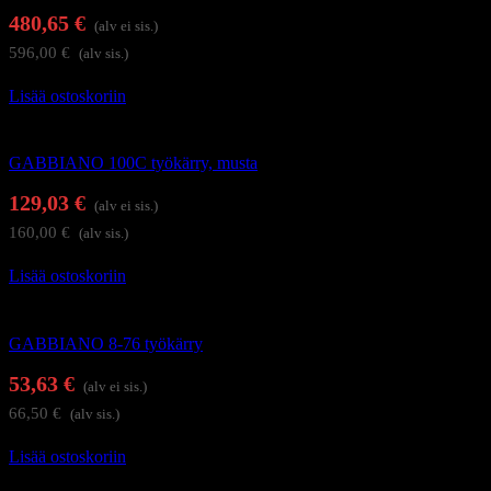
480,65
€
(alv ei sis.)
596,00
€
(alv sis.)
Lisää ostoskoriin
Kampaajan työkärryt ja apupöydät
GABBIANO 100C työkärry, musta
129,03
€
(alv ei sis.)
160,00
€
(alv sis.)
Lisää ostoskoriin
Kampaajan työkärryt ja apupöydät
GABBIANO 8-76 työkärry
53,63
€
(alv ei sis.)
66,50
€
(alv sis.)
Lisää ostoskoriin
Kampaajan työkärryt ja apupöydät