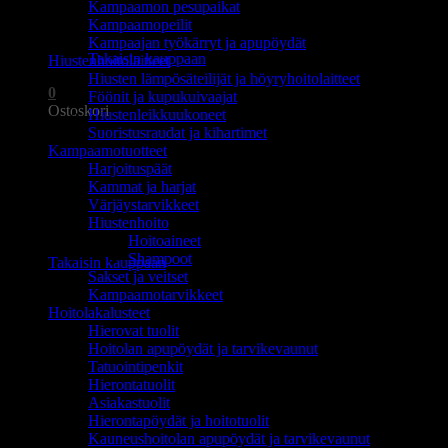
Kampaamon pesupaikat
Ostoskori on tyhjä.
Kampaamopeilit
Kampaajan työkärryt ja apupöydät
Takaisin kauppaan
Hiustenhoitolaitteet
Hiusten lämpösäteilijät ja höyryhoitolaitteet
0
Föönit ja kupukuivaajat
Ostoskori
Hiustenleikkuukoneet
Suoristusraudat ja kihartimet
Kampaamotuotteet
Harjoituspäät
Kammat ja harjat
Värjäystarvikkeet
Hiustenhoito
Ostoskori on tyhjä.
Hoitoaineet
Shampoot
Takaisin kauppaan
Sakset ja veitset
Kampaamotarvikkeet
Hoitolakalusteet
Hierovat tuolit
Hoitolan apupöydät ja tarvikevaunut
Tatuointipenkit
Hierontatuolit
Asiakastuolit
Hierontapöydät ja hoitotuolit
Kauneushoitolan apupöydät ja tarvikevaunut