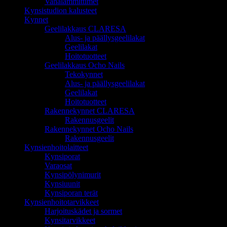
Vahalämmittimet
Kynsistudion kalusteet
Kynnet
Geelilakkaus CLARESA
Alus- ja päällysgeelilakat
Geelilakat
Hoitotuotteet
Geelilakkaus Ocho Nails
Tekokynnet
Alus- ja päällysgeelilakat
Geelilakat
Hoitotuotteet
Rakennekynnet CLARESA
Rakennusgeelit
Rakennekynnet Ocho Nails
Rakennusgeelit
Kynsienhoitolaitteet
Kynsiporat
Varaosat
Kynsipölynimurit
Kynsiuunit
Kynsiporan terät
Kynsienhoitotarvikkeet
Harjoituskädet ja sormet
Kynsitarvikkeet