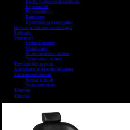
Kynsi- ja kynsinauhaleikkurit
Kynsimuotit
Pientarvikkeet
Rannetuet
Kynsiviilat ja hiontapalkit
Ripsien ja kulmien kestovärjäys
Työtuolit
Valaisimet
Lattiavalaisimet
Meikkivalot
Suurennuslasivalaisimet
Työpöytävalaisimet
Tarvikesalkut ja pakit
Autoklaavit ja desinfiointilaitteet
Vastaanottokalusteet
Sohvat ja tuolit
Vastaanottotiskit
Tatuointi
Varaosat