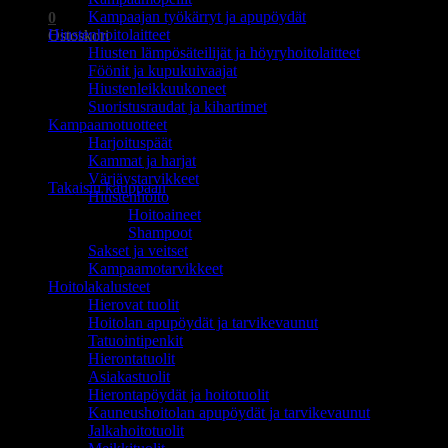
Kampaajan työkärryt ja apupöydät
0
Hiustenhoitolaitteet
Ostoskori
Hiusten lämpösäteilijät ja höyryhoitolaitteet
Föönit ja kupukuivaajat
Hiustenleikkuukoneet
Suoristusraudat ja kihartimet
Kampaamotuotteet
Harjoituspäät
Ostoskori on tyhjä.
Kammat ja harjat
Värjäystarvikkeet
Takaisin kauppaan
Hiustenhoito
Hoitoaineet
Shampoot
Sakset ja veitset
Kampaamotarvikkeet
Hoitolakalusteet
Hierovat tuolit
Hoitolan apupöydät ja tarvikevaunut
Tatuointipenkit
Hierontatuolit
Asiakastuolit
Hierontapöydät ja hoitotuolit
Kauneushoitolan apupöydät ja tarvikevaunut
Jalkahoitotuolit