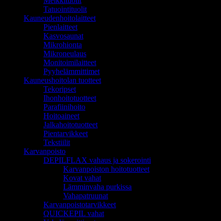
Meikkituolit
Tatuointituolit
Kauneudenhoitolaitteet
Pienlaitteet
Kasvosaunat
Mikrohionta
Mikroneulaus
Monitoimilaitteet
Pyyhelämmittimet
Kauneushoitolan tuotteet
Tekoripset
Ihonhoitotuotteet
Parafiinihoito
Hoitoaineet
Jalkahoitotuotteet
Pientarvikkeet
Tekstiilit
Karvanpoisto
DEPILFLAX vahaus ja sokerointi
Karvanpoiston hoitotuotteet
Kovat vahat
Lämminvaha purkissa
Vahapatruunat
Karvanpoistotarvikkeet
QUICKEPIL vahat